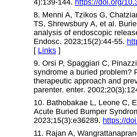
4):139-144.
https://doi.org/1
8. Menni A, Tzikos G, Chatzi
TS, Shrewsbury A, et al. Buri
analysis of endoscopic releas
Endosc. 2023;15(2):44-55.
ht
[
Links
]
9. Orsi P, Spaggiari C, Pinazz
syndrome a buried problem? P
therapeutic approach and preven
parenter. enter. 2002;20(3):12
10. Bathobakae L, Leone C, 
Acute Buried Bumper Syndrom
2023;15(3):e36289.
https://d
11. Rajan A, Wangrattanapran