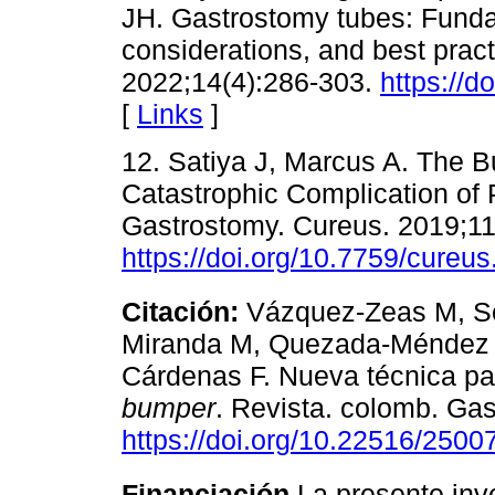
JH. Gastrostomy tubes: Funda
considerations, and best pract
2022;14(4):286-303.
https://d
[
Links
]
12. Satiya J, Marcus A. The 
Catastrophic Complication of
Gastrostomy. Cureus. 2019;11
https://doi.org/10.7759/cureu
Citación:
Vázquez-Zeas M, Se
Miranda M, Quezada-Méndez 
Cárdenas F. Nueva técnica pa
bumper
. Revista. colomb. Gas
https://doi.org/10.22516/250
Financiación
La presente inv