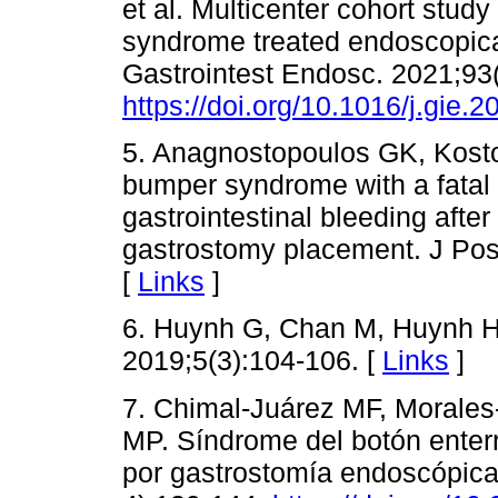
et al. Multicenter cohort study
syndrome treated endoscopical
Gastrointest Endosc. 2021;93
https://doi.org/10.1016/j.gie.
5. Anagnostopoulos GK, Kosto
bumper syndrome with a fatal 
gastrointestinal bleeding aft
gastrostomy placement. J Pos
[
Links
]
6. Huynh G, Chan M, Huynh H
2019;5(3):104-106. [
Links
]
7. Chimal-Juárez MF, Morale
MP. Síndrome del botón enterr
por gastrostomía endoscópica