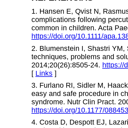
1. Hansen E, Qvist N, Rasmus
complications following perc
common in children. Acta Paed
https://doi.org/10.1111/apa.13
2. Blumenstein I, Shastri YM, 
techniques, problems and solu
2014;20(26):8505-24.
https://
[
Links
]
3. Furlano RI, Sidler M, Haac
easy and safe procedure in ch
syndrome. Nutr Clin Pract. 20
https://doi.org/10.1177/0884
4. Costa D, Despott EJ, Lazar