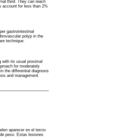
mal third. They can reach
s account for less than 2%
er gastrointestinal
brovascular polyp in the
are technique.
g with its usual proximal
proach for moderately
n the differential diagnosis
gnosis and management.
len aparecer en el tercio
 de peso. Estas lesiones