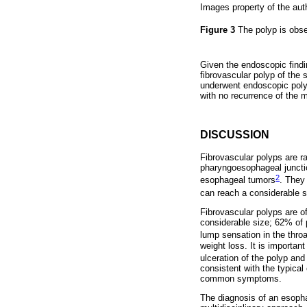
Images property of the aut
Figure 3
The polyp is obse
Given the endoscopic findi
fibrovascular polyp of the
underwent endoscopic poly
with no recurrence of the 
DISCUSSION
Fibrovascular polyps are r
pharyngoesophageal junctio
2
esophageal tumors
. They
can reach a considerable s
Fibrovascular polyps are o
considerable size; 62% of 
lump sensation in the throa
weight loss. It is importan
ulceration of the polyp an
consistent with the typical 
common symptoms.
The diagnosis of an esopha