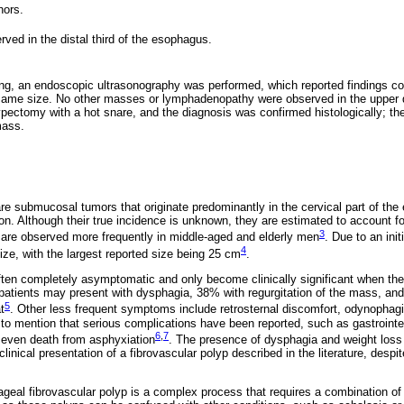
hors.
rved in the distal third of the esophagus.
ng, an endoscopic ultrasonography was performed, which reported findings co
 same size. No other masses or lymphadenopathy were observed in the upper di
pectomy with a hot snare, and the diagnosis was confirmed histologically; t
mass.
are submucosal tumors that originate predominantly in the cervical part of the
n. Although their true incidence is unknown, they are estimated to account f
3
 are observed more frequently in middle-aged and elderly men
. Due to an ini
4
ize, with the largest reported size being 25 cm
.
ften completely asymptomatic and only become clinically significant when th
patients may present with dysphagia, 38% with regurgitation of the mass, and
5
t
. Other less frequent symptoms include retrosternal discomfort, odynophag
t to mention that serious complications have been reported, such as gastrointe
6
,
7
d even death from asphyxiation
. The presence of dysphagia and weight loss 
clinical presentation of a fibrovascular polyp described in the literature, desp
geal fibrovascular polyp is a complex process that requires a combination of