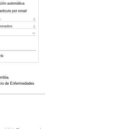
ción automática
articulo por email
s
cionados
nk
ombia.
ntro de Enfermedades