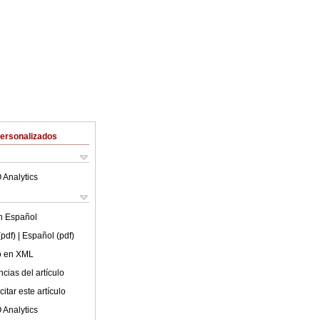
Personalizados
 Analytics
en
Español
(pdf)
| Español (pdf)
lo en XML
cias del artículo
itar este artículo
 Analytics