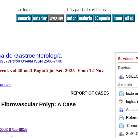
a de Gastroenterología
Servicios 
9957
versión On-line
ISSN
2500-7440
Revista
rol. vol.40 no.3 Bogotá jul./set. 2025 Epub 12-Nov-
SciELO
Articulo
440.1285
REPORT OF CASES
texto 
Inglés 
 Fibrovascular Polyp: A Case
Articu
Referen
Como c
-0002-9755-8056
SciELO
1