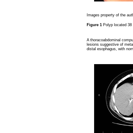
Images property of the aut
Figure 1
Polyp located 38 
A thoracoabdominal compu
lesions suggestive of met
distal esophagus, with norm