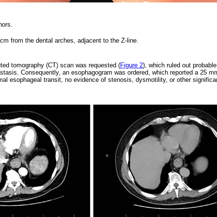
hors.
cm from the dental arches, adjacent to the Z-line.
ted tomography (CT) scan was requested (
Figure 2
), which ruled out probabl
astasis. Consequently, an esophagogram was ordered, which reported a 25 mm
al esophageal transit, no evidence of stenosis, dysmotility, or other significan