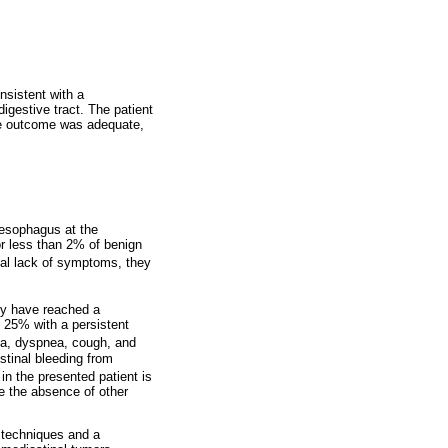
nsistent with a
gestive tract. The patient
he outcome was adequate,
 esophagus at the
or less than 2% of benign
tial lack of symptoms, they
ey have reached a
 25% with a persistent
ia, dyspnea, cough, and
stinal bleeding from
in the presented patient is
ite the absence of other
 techniques and a