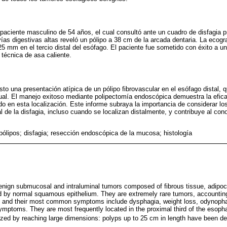
paciente masculino de 54 años, el cual consultó ante un cuadro de disfagia p
as digestivas altas reveló un pólipo a 38 cm de la arcada dentaria. La ecog
 25 mm en el tercio distal del esófago. El paciente fue sometido con éxito a u
técnica de asa caliente.
to una presentación atípica de un pólipo fibrovascular en el esófago distal, 
tual. El manejo exitoso mediante polipectomía endoscópica demuestra la efica
 en esta localización. Este informe subraya la importancia de considerar los
al de la disfagia, incluso cuando se localizan distalmente, y contribuye al con
pólipos; disfagia; resección endoscópica de la mucosa; histología
enign submucosal and intraluminal tumors composed of fibrous tissue, adipoc
d by normal squamous epithelium. They are extremely rare tumors, accounting 
 and their most common symptoms include dysphagia, weight loss, odynophag
symptoms. They are most frequently located in the proximal third of the esoph
ized by reaching large dimensions: polyps up to 25 cm in length have been desc