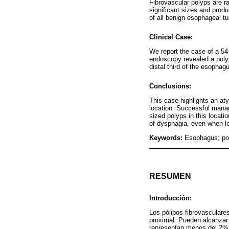
Fibrovascular polyps are r
significant sizes and prod
of all benign esophageal t
Clinical Case:
We report the case of a 54
endoscopy revealed a polyp
distal third of the esopha
Conclusions:
This case highlights an aty
location. Successful mana
sized polyps in this locati
of dysphagia, even when lo
Keywords:
Esophagus; pol
RESUMEN
Introducción:
Los pólipos fibrovasculare
proximal. Pueden alcanzar 
representan menos del 2% 