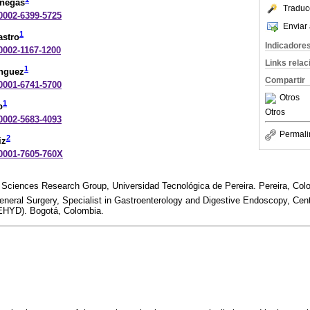
anegas
Traduc
-0002-6399-5725
Enviar 
1
astro
Indicadore
-0002-1167-1200
Links rela
1
nguez
Compartir
-0001-6741-5700
Otros
1
o
Otros
-0002-5683-4093
Permali
2
iz
-0001-7605-760X
 Sciences Research Group, Universidad Tecnológica de Pereira. Pereira, Col
General Surgery, Specialist in Gastroenterology and Digestive Endoscopy, Ce
CEHYD). Bogotá, Colombia.