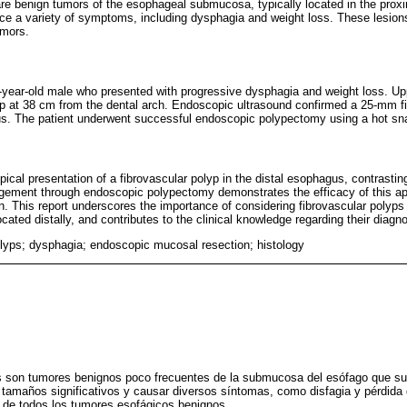
are benign tumors of the esophageal submucosa, typically located in the proxi
uce a variety of symptoms, including dysphagia and weight loss. These lesion
umors.
-year-old male who presented with progressive dysphagia and weight loss. Upp
 at 38 cm from the dental arch. Endoscopic ultrasound confirmed a 25-mm fi
gus. The patient underwent successful endoscopic polypectomy using a hot sn
pical presentation of a fibrovascular polyp in the distal esophagus, contrastin
gement through endoscopic polypectomy demonstrates the efficacy of this ap
on. This report underscores the importance of considering fibrovascular polyps i
cated distally, and contributes to the clinical knowledge regarding their dia
yps; dysphagia; endoscopic mucosal resection; histology
s son tumores benignos poco frecuentes de la submucosa del esófago que sue
tamaños significativos y causar diversos síntomas, como disfagia y pérdida
de todos los tumores esofágicos benignos.