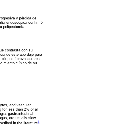
rogresiva y pérdida de
rafía endoscópica confirmó
na polipectomía
que contrasta con su
cia de este abordaje para
 pólipos fibrovasculares
ocimiento clínico de su
ytes, and vascular
for less than 2% of all
ia, gastrointestinal
agus, are usually slow-
1
ribed in the literature
.