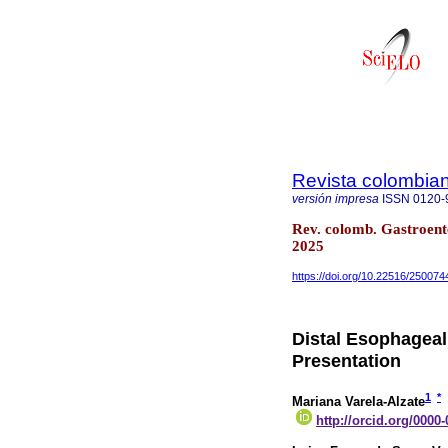
Revista colombian
versión impresa
ISSN
0120-
Rev. colomb. Gastroente
2025
https://doi.org/10.22516/25007
Distal Esophageal
Presentation
1
*
Mariana Varela-Alzate
http://orcid.org/0000