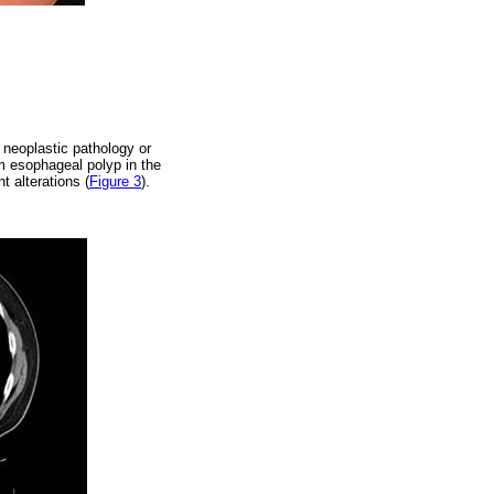
e neoplastic pathology or
 esophageal polyp in the
t alterations (
Figure 3
).