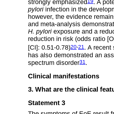
19
strongly emphasized
. A pot
pylori
infection in the develop
however, the evidence remains
and meta-analysis demonstrat
H. pylori
exposure and a reduc
reduction in risk (odds ratio [
,
20
21
[CI]: 0.51-0.78)
. A recent
has also demonstrated an as
31
spectrum disorder
.
Clinical manifestations
3. What are the clinical fea
Statement 3
The symptoms of EoE result f