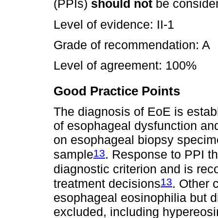
(PPIs)
should not
be consider
Level of evidence: II-1
Grade of recommendation: A
Level of agreement: 100%
Good Practice Points
The diagnosis of EoE is esta
of esophageal dysfunction and
on esophageal biopsy specimen
13
sample
. Response to PPI th
diagnostic criterion and is re
13
treatment decisions
. Other 
esophageal eosinophilia but d
excluded, including hypereosi