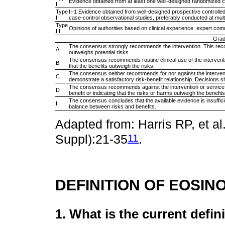
Evidence obtained from at least one well-designed randomized cont
I
Type
II-1 Evidence obtained from well-designed prospective controlled
II
case-control observational studies, preferably conducted at mult
Type
Opinions of authorities based on clinical experience, expert com
III
Grad
The consensus strongly recommends the intervention. This recom
A
outweighs potential risks.
The consensus recommends routine clinical use of the interven
B
that the benefits outweigh the risks.
The consensus neither recommends for nor against the interven
C
demonstrate a satisfactory risk-benefit relationship. Decisions
The consensus recommends against the intervention or service.
D
benefit or indicating that the risks or harms outweigh the benefits
The consensus concludes that the available evidence is insufficie
I
balance between risks and benefits.
Adapted from: Harris RP, et a
11
Suppl):21-35
.
DEFINITION OF EOSIN
1. What is the current defin