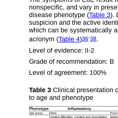
nonspecific, and vary in prese
disease phenotype (
Table 3
).
suspicion and the active ident
which can be systematically
-
36
38
acronym (
Table 4
)
.
Level of evidence: II-2
Grade of recommendation: B
Level of agreement: 100%
Table 3
Clinical presentation 
to age and phenotype
Phenotype
Inflammatory
Age group
Infant
Presc
Feeding difficulties, vomiting and regurgitation,
Abdom