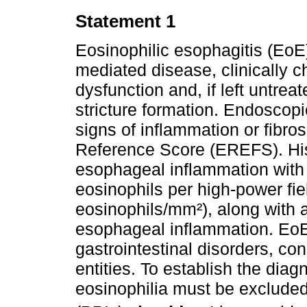
Statement 1
Eosinophilic esophagitis (EoE
mediated disease, clinically 
dysfunction and, if left untreat
stricture formation. Endoscopi
signs of inflammation or fibr
Reference Score (EREFS). Histo
esophageal inflammation with e
eosinophils per high-power fi
eosinophils/mm²), along with a
esophageal inflammation. EoE 
gastrointestinal disorders, co
entities. To establish the dia
eosinophilia must be excluded