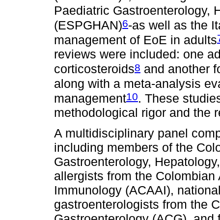
Paediatric Gastroenterology, 
6
(ESPGHAN)
-as well as the 
management of EoE in adults
reviews were included: one ad
8
corticosteroids
and another f
along with a meta-analysis ev
10
management
. These studie
methodological rigor and the 
A multidisciplinary panel com
including members of the Colo
Gastroenterology, Hepatology
allergists from the Colombian 
Immunology (ACAAI), national 
gastroenterologists from the 
Gastroenterology (ACG), and f