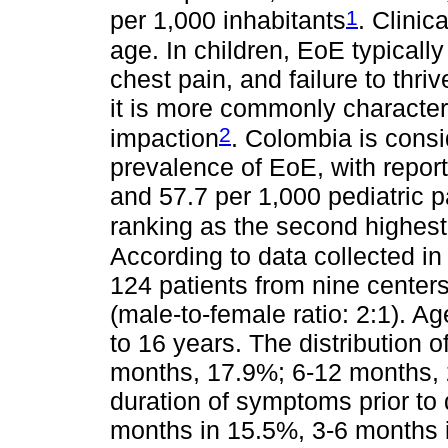
1
per 1,000 inhabitants
. Clinic
age. In children, EoE typicall
chest pain, and failure to thr
it is more commonly characte
2
impaction
. Colombia is consi
prevalence of EoE, with report
and 57.7 per 1,000 pediatric 
ranking as the second highest
According to data collected 
124 patients from nine center
(male-to-female ratio: 2:1). A
to 16 years. The distribution
months, 17.9%; 6-12 months,
duration of symptoms prior to
months in 15.5%, 3-6 months 