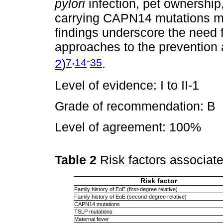
pylori
infection, pet ownership
carrying CAPN14 mutations may
findings underscore the need 
approaches to the preventio
,
-
7
14
35
2
)
.
Level of evidence: I to II-1
Grade of recommendation: B
Level of agreement: 100%
Table 2
Risk factors associat
Risk factor
Family history of EoE (first-degree relative)
Family history of EoE (second-degree relative)
CAPN14 mutations
TSLP mutations
Maternal fever