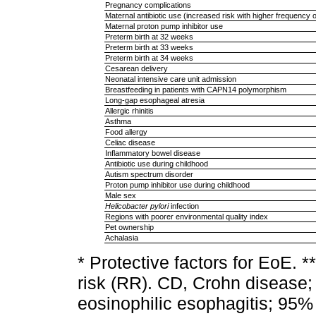
Pregnancy complications
Maternal antibiotic use (increased risk with higher frequency o
Maternal proton pump inhibitor use
Preterm birth at 32 weeks
Preterm birth at 33 weeks
Preterm birth at 34 weeks
Cesarean delivery
Neonatal intensive care unit admission
Breastfeeding in patients with CAPN14 polymorphism
Long-gap esophageal atresia
Allergic rhinitis
Asthma
Food allergy
Celiac disease
Inflammatory bowel disease
Antibiotic use during childhood
Autism spectrum disorder
Proton pump inhibitor use during childhood
Male sex
Helicobacter pylori
infection
Regions with poorer environmental quality index
Pet ownership
Achalasia
* Protective factors for EoE. *
risk (RR). CD, Crohn disease; 
eosinophilic esophagitis; 95%