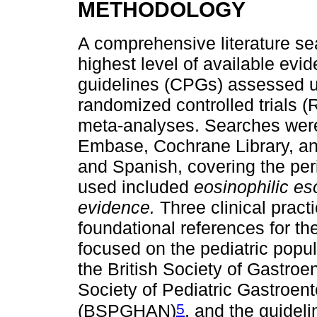
METHODOLOGY
A comprehensive literature sea
highest level of available evid
guidelines (CPGs) assessed u
randomized controlled trials 
meta-analyses. Searches we
Embase, Cochrane Library, an
and Spanish, covering the pe
used included
eosinophilic eso
evidence.
Three clinical pract
foundational references for t
focused on the pediatric popul
the British Society of Gastroe
Society of Pediatric Gastroent
5
(BSPGHAN)
, and the guidel