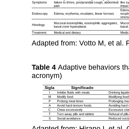
Symptoms
failure to thrive, postprandial cough, abdominal
like s
pain
impac
Edema
Endoscopy
Edema, erythema, exudates, linear furrows
esopha
strict
Mucosal eosinophilia, eosinophilic aggregates,
Mucosa
Histology
basal zone hyperplasia
basal 
Treatment
Medical and dietary
Medica
Adapted from: Votto M, et al. 
Table 4
Adaptive behaviors 
acronym)
Sigla
Significado
I
Imbibe fluids with meals
Drinking liquid
M
Modify food
Modifying food 
P
Prolong meal times
Prolonging mea
A
Avoid hard-texture foods
Avoiding hard 
C
Chew excessively
Excessive ch
T
Turn away pills and tablets
Refusal of pills
S
Social avoidance
Reduced social
Adapted from: Hirano I, et al.