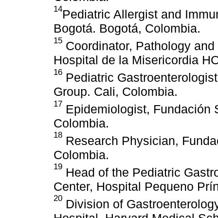
14
Pediatric Allergist and Imm
Bogotá. Bogotá, Colombia.
15
Coordinator, Pathology and
Hospital de la Misericordia H
16
Pediatric Gastroenterologis
Group. Cali, Colombia.
17
Epidemiologist, Fundación 
Colombia.
18
Research Physician, Fundac
Colombia.
19
Head of the Pediatric Gast
Center, Hospital Pequeno Prínc
20
Division of Gastroenterology
Hospital, Harvard Medical Sch