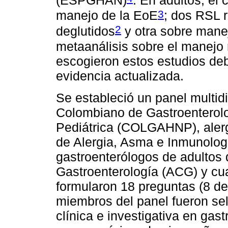
(ESPGHAN)
. En adultos, el
3
manejo de la EoE
; dos RSL 
2
deglutidos
y otra sobre manej
metaanálisis sobre el manejo
escogieron estos estudios deb
evidencia actualizada.
Se estableció un panel multidi
Colombiano de Gastroenterolo
Pediátrica (COLGAHNP), aler
de Alergia, Asma e Inmunolog
gastroenterólogos de adultos
Gastroenterología (ACG) y cua
formularon 18 preguntas (8 de
miembros del panel fueron se
clínica e investigativa en gast