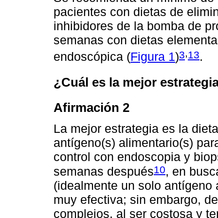
pacientes con dietas de elimin
inhibidores de la bomba de p
semanas con dietas elemental
,
3
13
endoscópica (
Figura 1
)
.
¿Cuál es la mejor estrategia 
Afirmación 2
La mejor estrategia es la diet
antígeno(s) alimentario(s) par
control con endoscopia y biop
10
semanas después
, en busc
(idealmente un solo antígeno a
muy efectiva; sin embargo, d
complejos, al ser costosa y t