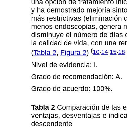
una opción de tratamiento ini
y ha demostrado mejoría sintom
más restrictivas (eliminación 
menos endoscopias, genera m
disminuye el número de días d
la calidad de vida, con una r
(
,
,
,
,
10
14
15
18
(
Tabla 2
,
Figura 2
)
Nivel de evidencia: I.
Grado de recomendación: A.
Grado de acuerdo: 100%.
Tabla 2
Comparación de las es
ventajas, desventajas e indi
descendente