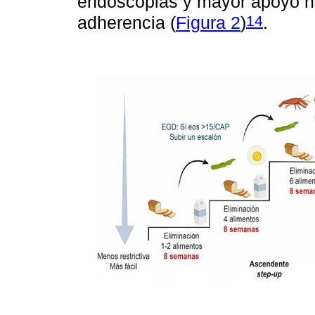
endoscopias y mayor apoyo nu
14
adherencia (
Figura 2
)
.