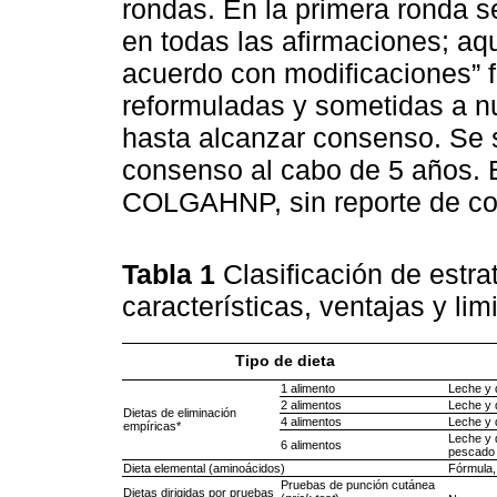
rondas. En la primera ronda s
en todas las afirmaciones; aq
acuerdo con modificaciones” f
reformuladas y sometidas a nu
hasta alcanzar consenso. Se s
consenso al cabo de 5 años. E
COLGAHNP, sin reporte de conf
Tabla 1
Clasificación de estra
características, ventajas y li
Tipo de dieta
1 alimento
Leche y 
2 alimentos
Leche y d
Dietas de eliminación
4 alimentos
Leche y d
empíricas*
Leche y d
6 alimentos
pescado 
Dieta elemental (aminoácidos)
Fórmula,
Pruebas de punción cutánea
Dietas dirigidas por pruebas