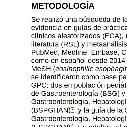
METODOLOGÍA
Se realizó una búsqueda de la 
evidencia en guías de práctic
clínicos aleatorizados (ECA), 
literatura (RSL) y metaanális
PubMed, Medline, Embase, Coc
como en español desde 2014 h
MeSH (
eosinophilic esophagiti
se identificaron como base par
GPC: dos en población pediátr
de Gastroenterología (BSG) y 
Gastroenterología, Hepatologí
7
(BSPGHAN)
; y la guía de l
Gastroenterología, Hepatologí
4