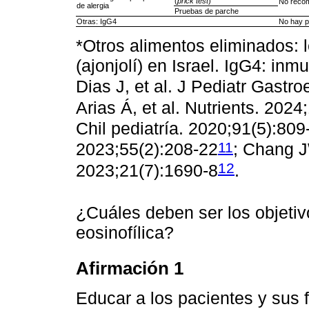
(
prick test
)
No reco
de alergia
Pruebas de parche
Otras: IgG4
No hay p
*Otros alimentos eliminados
(ajonjolí) en Israel. IgG4: in
Dias J, et al. J Pediatr Gastr
Arias Á, et al. Nutrients. 202
Chil pediatría. 2020;91(5):809
11
2023;55(2):208-22
; Chang J
12
2023;21(7):1690-8
.
¿Cuáles deben ser los objetivo
eosinofílica?
Afirmación 1
Educar a los pacientes y sus 