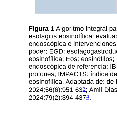
Figura 1
Algoritmo integral pa
esofagitis eosinofílica: evalua
endoscópica e intervenciones
poder; EGD: esofagogastroduo
eosinofílica; Eos: eosinófilo
endoscópica de referencia; IB
protones; IMPACTS: índice de 
eosinofílica. Adaptada de: de B
3
2024;56(6):951-63
; Amil-Dias
4
2024;79(2):394-437
.