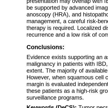
presentation may overlap with IB
be supported by advanced imagi
anoscopy (HRA), and histopatho
management, a careful risk-ben
therapy is required. Localized d
recurrence and a low risk of com
Conclusions:
Evidence exists supporting an a
malignancy in patients with IBD,
extent. The majority of available
However, when squamous cell ca
margin is evaluated independen
these patients as a high-risk gro
surveillance programs.
Keywords (DeCS):
Tumor necro