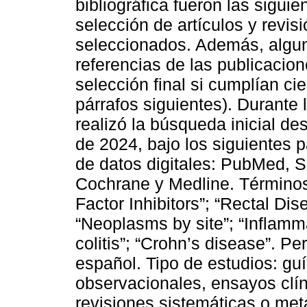
bibliográfica fueron las siguie
selección de artículos y revis
seleccionados. Además, alguno
referencias de las publicacio
selección final si cumplían cie
párrafos siguientes). Durante l
realizó la búsqueda inicial d
de 2024, bajo los siguientes
de datos digitales: PubMed, 
Cochrane y Medline. Término
Factor Inhibitors”; “Rectal Di
“Neoplasms by site”; “Inflamm
colitis”; “Crohn’s disease”. Per
español. Tipo de estudios: guí
observacionales, ensayos clín
revisiones sistemáticas o meta