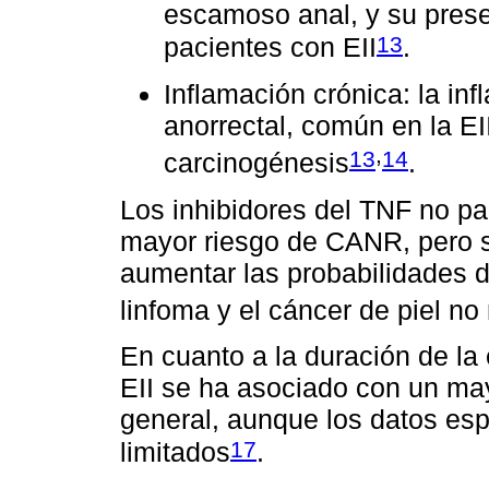
escamoso anal, y su prese
13
pacientes con EII
.
Inflamación crónica: la inf
anorrectal, común en la EII
,
13
14
carcinogénesis
.
Los inhibidores del TNF no pa
mayor riesgo de CANR, pero 
aumentar las probabilidades d
linfoma y el cáncer de piel n
En cuanto a la duración de la
EII se ha asociado con un ma
general, aunque los datos es
17
limitados
.