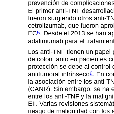
prevención de complicaciones 
El primer anti-TNF desarrollado
fueron surgiendo otros anti
cetrolizumab, que fueron apro
5
EC
. Desde el 2013 se han ap
adalimumab para el tratamient
Los anti-TNF tienen un papel p
de colon tanto en pacientes 
protección se debe al control 
6
antitumoral intrínseco
. En co
la asociación entre los anti-T
(CANR). Sin embargo, se ha e
entre los anti-TNF y la malign
EII. Varias revisiones sistemá
riesgo de malignidad con los 