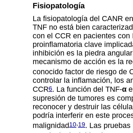
Fisiopatología
La fisiopatología del CANR en 
TNF no está bien caracterizad
con el CCR en pacientes con E
proinflamatoria clave implicad
inhibición es la piedra angular
mecanismo de acción es la red
conocido factor de riesgo de 
controlar la inflamación, los 
6
CCR
. La función del TNF-
α
en
supresión de tumores es compl
reconocer y destruir las célul
podría interferir en este proc
,
10
19
malignidad
. Las pruebas