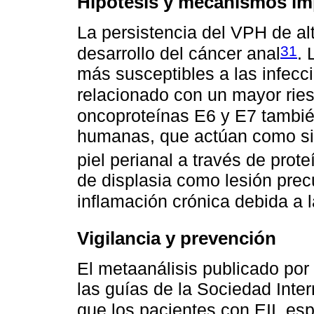
Hipótesis y mecanismos im
La persistencia del VPH de alt
31
desarrollo del cáncer anal
.
más susceptibles a las infecc
relacionado con un mayor ri
oncoproteínas E6 y E7 tambié
humanas, que actúan como sis
piel perianal a través de prote
de displasia como lesión precu
inflamación crónica debida a l
Vigilancia y prevención
El metaanálisis publicado por 
las guías de la Sociedad Inte
que los pacientes con EII, e