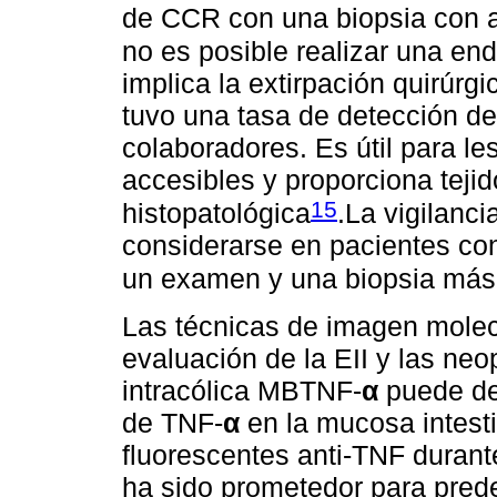
de CCR con una biopsia con a
no es posible realizar una en
implica la extirpación quirúrg
tuvo una tasa de detección de
colaboradores. Es útil para 
accesibles y proporciona tejid
15
histopatológica
.La vigilanc
considerarse en pacientes con
un examen y una biopsia más
Las técnicas de imagen molec
evaluación de la EII y las neo
intracólica MBTNF-
α
puede det
de TNF-
α
en la mucosa intest
fluorescentes anti-TNF durant
ha sido prometedor para predec