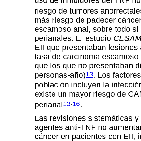
uso de inhibidores del TNF no 
riesgo de tumores anorrectale
más riesgo de padecer cáncer 
escamoso anal, sobre todo si
perianales. El estudio
CESA
EII que presentaban lesiones
tasa de carcinoma escamoso a
que los que no presentaban di
13
personas-año)
. Los factore
población incluyen la infecci
existe un mayor riesgo de CA
,
13
16
perianal
.
Las revisiones sistemáticas y
agentes anti-TNF no aumentan 
cáncer en pacientes con EII, i