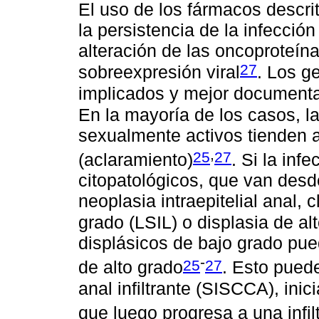
El uso de los fármacos descri
la persistencia de la infecció
alteración de las oncoproteín
27
sobreexpresión viral
. Los 
implicados y mejor document
En la mayoría de los casos, l
sexualmente activos tienden a
,
25
27
(aclaramiento)
. Si la inf
citopatológicos, que van desde
neoplasia intraepitelial anal, 
grado (LSIL) o displasia de al
displásicos de bajo grado pued
-
25
27
de alto grado
. Esto pued
anal infiltrante (SISCCA), inic
que luego progresa a una infi