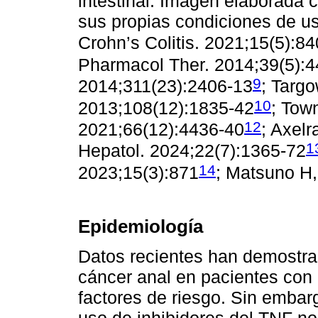
intestinal. Imagen elaborada c
sus propias condiciones de uso
Crohn’s Colitis. 2021;15(5):8
Pharmacol Ther. 2014;39(5):4
9
2014;311(23):2406-13
; Targo
10
2013;108(12):1835-42
; Tow
12
2021;66(12):4436-40
; Axelr
1
Hepatol. 2024;22(7):1365-72
14
2023;15(3):871
; Matsuno H,
Epidemiología
Datos recientes han demostra
cáncer anal en pacientes con
factores de riesgo. Sin embar