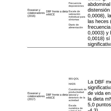
abdominal
Frecuencia
deposiciones
distensión
Eswaran y
DBF frente a dieta
Escala de
colaboradores
valoración
mNICE
0,0008), l
(2016)
individual para
síntomas
las heces 
Diario de
frecuencia
alimentación
0,0003) y 
0,0018) sí
significat
IBS-QOL
La DBF me
HADS
significati
Cuestionario de
de vida e
productividad
Eswaran y
DBF frente a dieta
laboral y
colaboradores
mNICE
la dieta m
deterioro de la
(2017)
actividad
5,0 puntos
Escala
numérica de
-4,3)
calidad del