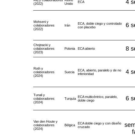
4 
ECA
(2022)
Unido
Mohseni y
ECA, doble ciego y controlado
6 
colaboradores
Irán
con placebo
(2022)
Chojnacki y
8 
colaboradores
Polonia
ECA abierto
(2023)
Roth y
ECA, abierto, paralelo y de no
4 
colaboradores
Suecia
inferioridad
(2024)
Tunali y
ECA multicéntrico, paralelo,
6 
colaboradores
Turquía
doble ciego
(2024)
Van den Houte y
ECA doble ciego y con diseño
sem
colaboradores
Bélgica
cruzado
(2024)
f