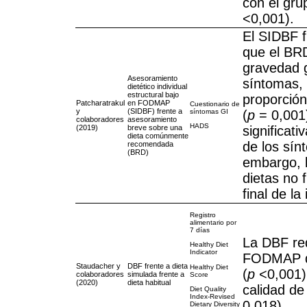
con el gr
<0,001).
El SIDBF f
que el BRD
gravedad g
Asesoramiento
síntomas,
dietético individual
estructural bajo
proporció
Patcharatrakul
en FODMAP
Cuestionario de
y
(SIDBF) frente a
(
p
= 0,001)
síntomas GI
colaboradores
asesoramiento
HADS
(2019)
breve sobre una
significat
dieta comúnmente
de los sín
recomendada
(BRD)
embargo, l
dietas no f
final de la
Registro
alimentario por
7 días
La DBF red
Healthy Diet
Indicator
FODMAP d
Staudacher y
DBF frente a dieta
Healthy Diet
(
p
<0,001),
colaboradores
simulada frente a
Score
(2020)
dieta habitual
calidad de 
Diet Quality
Index-Revised
0,018).
Dietary Diversity