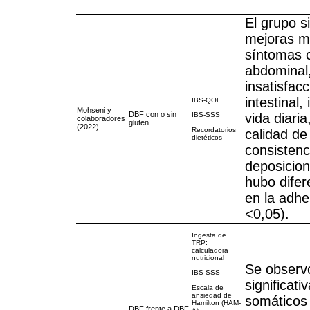
El grupo s
mejoras má
síntomas 
abdominal,
insatisfacc
intestinal,
IBS-QOL
Mohseni y
DBF con o sin
vida diaria
IBS-SSS
colaboradores
gluten
(2022)
Recordatorios
calidad de
dietéticos
consistenc
deposicion
hubo difere
en la adhe
<0,05).
Ingesta de
TRP:
calculadora
nutricional
Se observ
IBS-SSS
significat
Escala de
ansiedad de
somáticos
Hamilton (HAM-
DBF frente a DBF