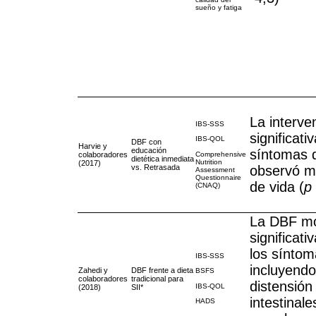
sueño y fatiga
La interve
IBS-SSS
significat
IBS-QOL
DBF con
Harvie y
educación
síntomas d
colaboradores
Comprehensive
dietética inmediata
Nutrition
(2017)
vs. Retrasada
observó me
Assessment
Questionnaire
de vida (
p
(CNAQ)
La DBF mo
significat
los síntom
IBS-SSS
incluyendo
Zahedi y
DBF frente a dieta
BSFS
colaboradores
tradicional para
distensión
IBS-QOL
(2018)
SII*
intestinal
HADS