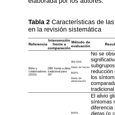
elaborada por los autores.
Tabla 2
Características de la
en la revisión sistemática
Intervención
Método de
Referencia
frente a
Resul
evaluación
comparación
No se obse
significati
IBS-SSS
subgrupos 
Diario de heces
Böhn y
DBF frente a dieta
reducción 
colaboradores
tradicional para
BSFS
(2015)
SII*
los sínto
Diario de
alimentación
comparada
tradicional
El alivio g
síntomas 
diferencia 
dietas (
p
=
BSFS