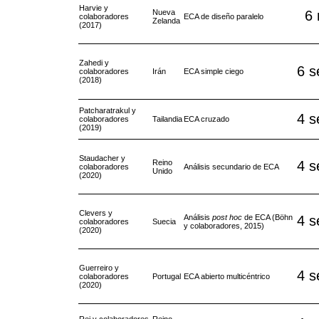
Harvie y
Nueva
6
colaboradores
ECA de diseño paralelo
Zelanda
(2017)
Zahedi y
6 
colaboradores
Irán
ECA simple ciego
(2018)
Patcharatrakul y
4 
colaboradores
Tailandia
ECA cruzado
(2019)
Staudacher y
Reino
4 
colaboradores
Análisis secundario de ECA
Unido
(2020)
Clevers y
Análisis
post hoc
de ECA (Böhn
4 
colaboradores
Suecia
y colaboradores, 2015)
(2020)
Guerreiro y
4 
colaboradores
Portugal
ECA abierto multicéntrico
(2020)
Rej y colaboradores
Reino