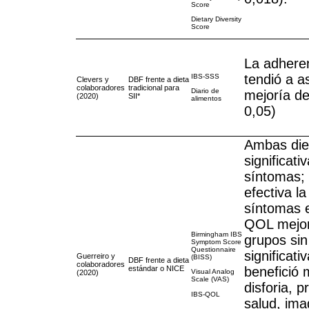
Score
Dietary Diversity
Score
La adhere
tendió a a
IBS-SSS
Clevers y
DBF frente a dieta
colaboradores
tradicional para
Diario de
mejoría de
(2020)
SII*
alimentos
0,05)
Ambas die
significat
síntomas;
efectiva l
síntomas e
QOL mejo
Birmingham IBS
grupos sin
Symptom Score
Questionnaire
significat
Guerreiro y
(BISS)
DBF frente a dieta
colaboradores
estándar o NICE
benefició
Visual Analog
(2020)
Scale (VAS)
disforia, 
IBS-QOL
salud, ima