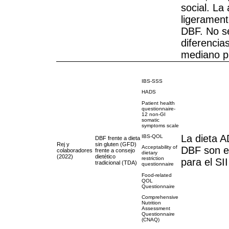
social. La
ligerament
DBF. No s
diferencias
mediano p
IBS-SSS
HADS
Patient health
questionnaire-
12 non-GI
somatic
symptoms scale
La dieta A
IBS-QOL
DBF frente a dieta
Rej y
sin gluten (GFD)
Acceptability of
DBF son e
colaboradores
frente a consejo
dietary
(2022)
dietético
restriction
para el SII
tradicional (TDA)
questionnaire
Food-related
QOL
Questionnaire
Comprehensive
Nutrition
Assessment
Questionnaire
(CNAQ)