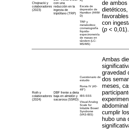
A)
de ambos 
Chojnacki y
con una
colaboradores
reducción en la
Escala de
dietéticos
depresión de
(2023)
ingesta de
Hamilton (HAM-
triptófano (TRP)
favorables
D)
con ingest
TRP y
metabolitos:
(
p
< 0,01).
cromatografía
líquida-
espectrometría
de masas en
tándem (LC-
MS/MS)
Ambas die
significati
gravedad 
Cuestionario de
dos semana
estudio
meses, cas
Roma IV (40-
48°)
participan
Roth y
DBF frente a dieta
colaboradores
baja en almidón y
IBS-SSS
experimen
(2024)
sacarosa (SSRD)
Visual Analog
abdominal 
Scale for
Irritable Bowel
cumplir los
Syndrome
(VAS-IBS)
hubo una d
significat