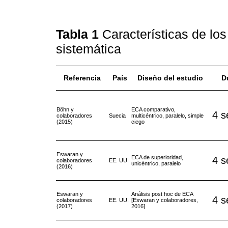
Tabla 1
Características de los
sistemática
Referencia
País
Diseño del estudio
D
Böhn y
ECA comparativo,
4 
colaboradores
Suecia
multicéntrico, paralelo, simple
(2015)
ciego
Eswaran y
ECA de superioridad,
4 
colaboradores
EE. UU.
unicéntrico, paralelo
(2016)
Eswaran y
Análisis post hoc de ECA
4 
colaboradores
EE. UU.
[Eswaran y colaboradores,
(2017)
2016]