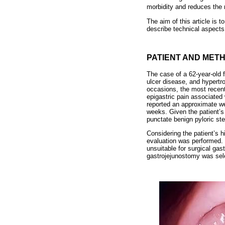
morbidity and reduces the r
The aim of this article is 
describe technical aspects
PATIENT AND MET
The case of a 62-year-old f
ulcer disease, and hypertr
occasions, the most recent
epigastric pain associated
reported an approximate wei
weeks. Given the patient’
punctate benign pyloric ste
Considering the patient’s hi
evaluation was performed. 
unsuitable for surgical ga
gastrojejunostomy was sel