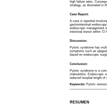
high failure rates. Conseq
strategy, as illustrated in 
Case Report:
A case is reported involvi
gastrointestinal endoscopy 
endoscopic management was
intestinal transit within 72 
Discussion:
Pyloric syndrome has multi
symptoms such as epigastri
based on endoscopic surgic
Conclusion:
Pyloric syndrome is a comp
malnutrition. Endoscopic 
reduced hospital length of 
Keywords:
Pyloric stenosi
RESUMEN