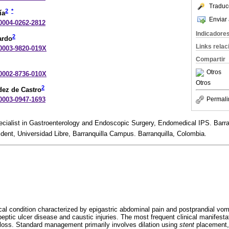
Traduc
2
*
ía
Enviar 
-0004-0262-2812
Indicadore
2
ardo
Links rela
-0003-9820-019X
Compartir
Otros
-0002-8736-010X
Otros
2
ez de Castro
-0003-0947-1693
Permali
cialist in Gastroenterology and Endoscopic Surgery, Endomedical IPS. Barra
ent, Universidad Libre, Barranquilla Campus. Barranquilla, Colombia.
cal condition characterized by epigastric abdominal pain and postprandial vomi
ptic ulcer disease and caustic injuries. The most frequent clinical manifestat
 loss. Standard management primarily involves dilation using
stent
placement, 