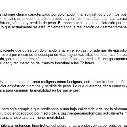
 síndrome clínico caracterizado por dolor abdominal epigástrico y vómitos posp
principales se encuentra la úlcera péptica y las lesiones cáusticas. Las carac
strico, vómitos y pérdida de peso. El manejo principal es la dilatación por m
r lo que actualmente se está implementando la realización de gastroenteroa
paciente que cursa con dolor abdominal en el epigastrio, además de episodio
 píloro por medio de endoscopia de vías digestivas altas con obstrucción total
lida, por lo que se realizó el manejo endoscópico por medio de una gastroent
idad y recuperación del tránsito intestinal a las 72 horas.
diversas etiologías, tanto malignas como benignas, entre ellas la obstrucción t
lor epigástrico, vómitos y pérdida de peso. Lo que queremos dar a conocer e
ca para disminuir la morbilidad en los pacientes.
a patología compleja que predispone a una baja calidad de vida por la sintoma
uirúrgico endoscópico por medio de la gastroenteroanastomosis actualmente m
tancia hospitalaria y menor morbilidad.
pilórica; estenosis hipertrófica del píloro; cirugía endoscópica por orificios 