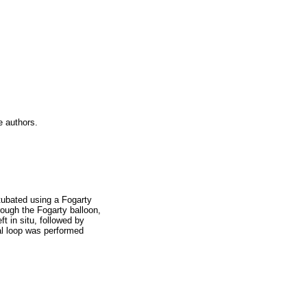
he authors.
tubated using a Fogarty
ough the Fogarty balloon,
t in situ, followed by
nal loop was performed