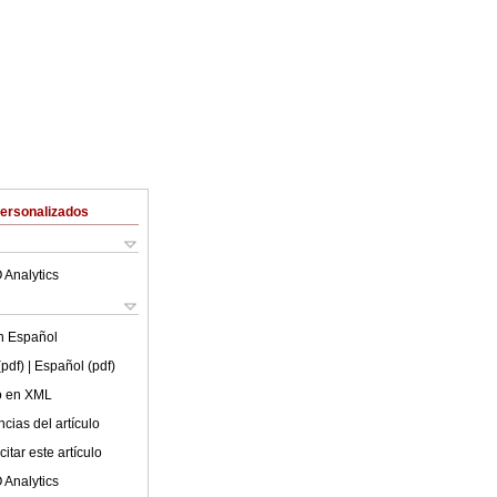
Personalizados
 Analytics
en
Español
(pdf)
| Español (pdf)
lo en XML
cias del artículo
itar este artículo
 Analytics