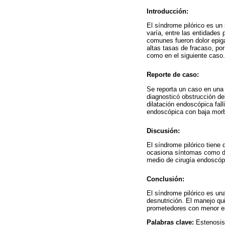
Introducción:
El síndrome pilórico es un
varía, entre las entidades 
comunes fueron dolor epigá
altas tasas de fracaso, po
como en el siguiente caso.
Reporte de caso:
Se reporta un caso en una 
diagnosticó obstrucción del
dilatación endoscópica fal
endoscópica con baja morbil
Discusión:
El síndrome pilórico tiene 
ocasiona síntomas como do
medio de cirugía endoscópi
Conclusión:
El síndrome pilórico es un
desnutrición. El manejo q
prometedores con menor es
Palabras clave:
Estenosis 