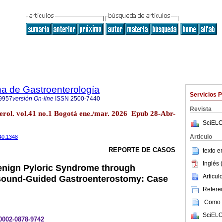
a de Gastroenterología
Servicios 
9957
versión On-line
ISSN
2500-7440
Revista
erol. vol.41 no.1 Bogotá ene./mar. 2026 Epub 28-Abr-
SciELO
Articulo
440.1348
REPORTE DE CASOS
texto 
Inglés 
nign Pyloric Syndrome through
Articu
sound-Guided Gastroenterostomy: Case
Referen
Como c
SciELO
-0002-0878-9742