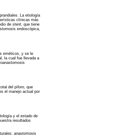
randiales. La etiología
terísticas clínicas más
edio de
stent
, que tiene
nastomosis endoscópica,
s eméticos, y se le
, la cual fue llevada a
eroanastomosis
otal del píloro, que
s el manejo actual por
tología y el estado de
uestra resultados
naturales; anastomosis