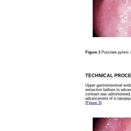
Figure 1
Punctate pyloric 
TECHNICAL PROC
Upper gastrointestinal end
extraction balloon to advanc
contrast was administered, 
advancement of a nasojejuna
(
Figure 3
).