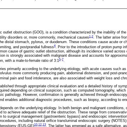
c outlet obstruction (GOO), is a condition characterized by the inability of th
1
,
2
tility disorders or, more commonly, mechanical causes
. The latter arise fro
f the distal stomach, pylorus, or duodenum. These conditions cause acute or
4
miting, and postprandial fullness
. Prior to the introduction of proton pump inh
n cause of gastric outlet obstruction, although its incidence varied across d
dition is strongly associated with malignant disease and accounts for approxi
5
-
7
n, with a male-to-female ratio of 3:1
.
es primarily according to the underlying etiology, with acute causes such as p
volvulus more commonly producing pain, abdominal distension, and post-prandi
minal pain and food intolerance, are also associated with weight loss and chro
ablished through appropriate clinical evaluation and a detailed history of sym
quired depending on clinical suspicion, such as computed tomography, which 
insic pathology. However, confirmation is generally achieved through endoscopy
 and enables additional diagnostic procedures, such as biopsy, according to en
nds on the underlying etiology. In both benign and malignant conditions, di
ed to achieve adequate relief of the obstruction. These range from conservat
ion to surgical management (gastroenteric bypass) and endoscopic intervention
rocedures, including natural orifice transluminal endoscopic surgery (NOTES
10
,
12
,
13
enterostomy (EUS-GE)
. The latter has emerged as a safe alternative, as