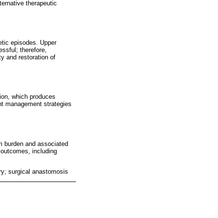
ernative therapeutic
etic episodes. Upper
ssful; therefore,
 and restoration of
tion, which produces
ent management strategies
om burden and associated
 outcomes, including
ery; surgical anastomosis