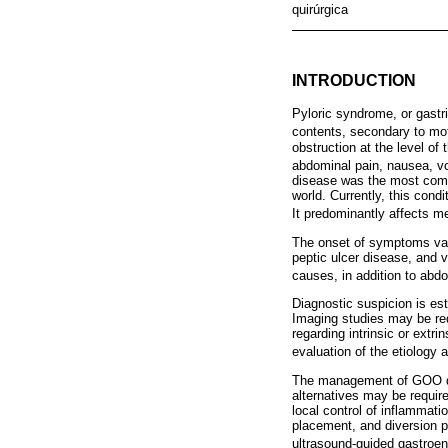
quirúrgica
INTRODUCTION
Pyloric syndrome, or gastri
contents, secondary to mo
obstruction at the level o
abdominal pain, nausea, vo
disease was the most commo
world. Currently, this con
It predominantly affects me
The onset of symptoms vari
peptic ulcer disease, and 
causes, in addition to abdo
Diagnostic suspicion is est
Imaging studies may be re
regarding intrinsic or extr
evaluation of the etiology
The management of GOO depe
alternatives may be requir
local control of inflammat
placement, and diversion p
ultrasound-guided gastro