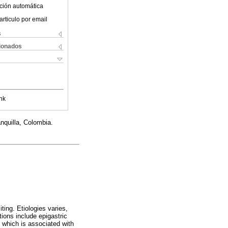
ción automática
articulo por email
s
cionados
nk
nquilla, Colombia.
ting. Etiologies varies,
ions include epigastric
which is associated with