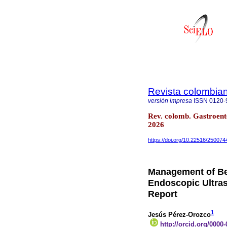
Revista colombian
versión impresa
ISSN
0120-
Rev. colomb. Gastroent
2026
https://doi.org/10.22516/25007
Management of Be
Endoscopic Ultra
Report
1
Jesús Pérez-Orozco
http://orcid.org/0000