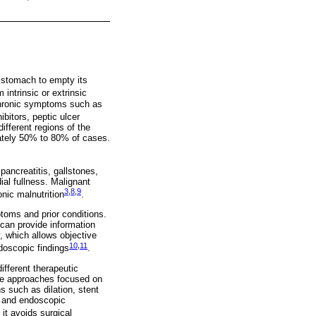
e stomach to empty its
m intrinsic or extrinsic
 chronic symptoms such as
ibitors, peptic ulcer
ifferent regions of the
mately 50% to 80% of cases.
ancreatitis, gallstones,
al fullness. Malignant
3
,
8
,
9
nic malnutrition
.
ptoms and prior conditions.
can provide information
, which allows objective
10
,
11
doscopic findings
.
fferent therapeutic
ive approaches focused on
s such as dilation, stent
) and endoscopic
 it avoids surgical