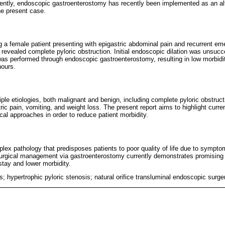
uently, endoscopic gastroenterostomy has recently been implemented as an alt
the present case.
ng a female patient presenting with epigastric abdominal pain and recurrent em
revealed complete pyloric obstruction. Initial endoscopic dilation was unsucce
 performed through endoscopic gastroenterostomy, resulting in low morbidity
hours.
ple etiologies, both malignant and benign, including complete pyloric obstruc
c pain, vomiting, and weight loss. The present report aims to highlight curr
al approaches in order to reduce patient morbidity.
lex pathology that predisposes patients to poor quality of life due to sympt
surgical management via gastroenterostomy currently demonstrates promising
stay and lower morbidity.
s; hypertrophic pyloric stenosis; natural orifice transluminal endoscopic surg