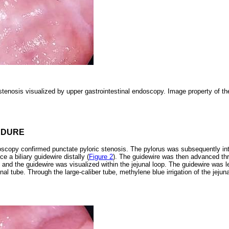
stenosis visualized by upper gastrointestinal endoscopy. Image property of t
EDURE
oscopy confirmed punctate pyloric stenosis. The pylorus was subsequently in
e a biliary guidewire distally (
Figure 2
). The guidewire was then advanced thr
and the guidewire was visualized within the jejunal loop. The guidewire was lef
l tube. Through the large-caliber tube, methylene blue irrigation of the jeju