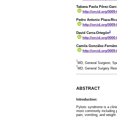
Tatiana Paola Pérez-Garc
http://orcid.org/0009
Pedro Antonio Plaza-Ric
http://orcid.org/0009
2
David Cerra-Ortegón
http://orcid.org/0000
Camila González-Fernánd
http://orcid.org/0009
1
MD, General Surgeon, Spe
2
MD, General Surgery Resid
ABSTRACT
Introduction:
Pyloric syndrome is a clini
most commonly including pe
pain, vomiting, and weight