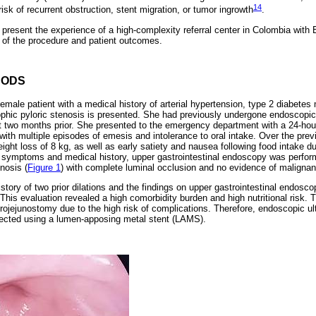
14
isk of recurrent obstruction, stent migration, or tumor ingrowth
.
to present the experience of a high-complexity referral center in Colombia wit
 of the procedure and patient outcomes.
HODS
emale patient with a medical history of arterial hypertension, type 2 diabetes 
ophic pyloric stenosis is presented. She had previously undergone endoscopi
 two months prior. She presented to the emergency department with a 24-hour
 with multiple episodes of emesis and intolerance to oral intake. Over the pr
ght loss of 8 kg, as well as early satiety and nausea following food intake d
s symptoms and medical history, upper gastrointestinal endoscopy was perfo
nosis (
Figure 1
) with complete luminal occlusion and no evidence of malignan
story of two prior dilations and the findings on upper gastrointestinal endoscop
This evaluation revealed a high comorbidity burden and high nutritional risk.
strojejunostomy due to the high risk of complications. Therefore, endoscopic u
ected using a lumen-apposing metal stent (LAMS).