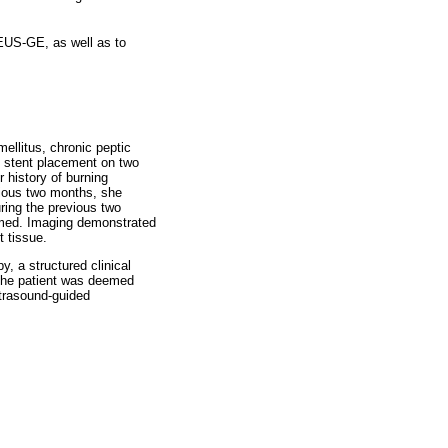
h EUS-GE, as well as to
mellitus, chronic peptic
c stent placement on two
 history of burning
evious two months, she
uring the previous two
rmed. Imaging demonstrated
t tissue.
y, a structured clinical
 The patient was deemed
ltrasound-guided