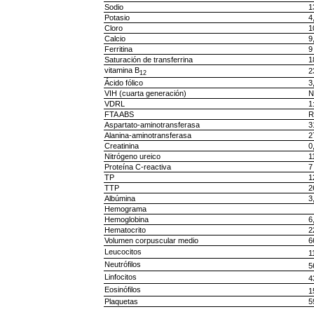
Sodio
1
Potasio
4
Cloro
1
Calcio
9
Ferritina
9
Saturación de transferrina
1
vitamina B
2
12
Ácido fólico
3
VIH (cuarta generación)
N
VDRL
1
FTA ABS
R
Aspartato-aminotransferasa
3
Alanina-aminotransferasa
2
Creatinina
0
Nitrógeno ureico
1
Proteína C-reactiva
7
TP
1
TTP
2
Albúmina
3
Hemograma
Hemoglobina
6
Hematocrito
2
Volumen corpuscular medio
6
Leucocitos
1
Neutrófilos
5
Linfocitos
4
Eosinófilos
1
Plaquetas
5