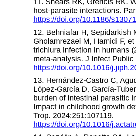
11. Shears RK, Grencis RK. Wh
host-parasite interactions. Pa
https://doi.org/10.1186/s1307
12. Behniafar H, Sepidarkish 
Gholamrezaei M, Hamidi F, et a
trichiura infection in humans
meta-analysis. J Infect Public
https://doi.org/10.1016/j.jiph
13. Hernández-Castro C, Agu
López-García D, García-Tuber
burden of intestinal parasitic 
Impact in childhood growth de
Trop. 2024;251:107119.
https://doi.org/10.1016/j.acta