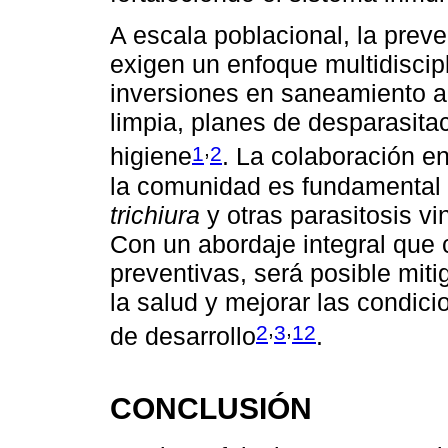
A escala poblacional, la preven
exigen un enfoque multidisci
inversiones en saneamiento a
limpia, planes de desparasit
,
1
2
higiene
. La colaboración e
la comunidad es fundamental 
trichiura
y otras parasitosis v
Con un abordaje integral que
preventivas, será posible miti
la salud y mejorar las condici
,
,
2
3
12
de desarrollo
.
CONCLUSIÓN