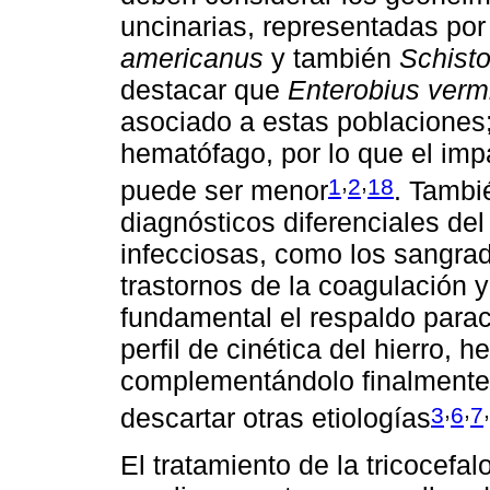
uncinarias, representadas po
americanus
y también
Schist
destacar que
Enterobius vermi
asociado a estas poblaciones;
hematófago, por lo que el im
,
,
1
2
18
puede ser menor
. Tambi
diagnósticos diferenciales d
infecciosas, como los sangrad
trastornos de la coagulación
fundamental el respaldo parac
perfil de cinética del hierro,
complementándolo finalmente
,
,
,
3
6
7
descartar otras etiologías
El tratamiento de la tricocefa