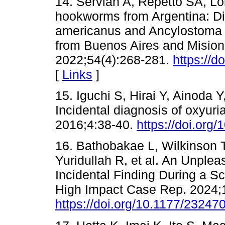
14. Servián A, Repetto SA, 
hookworms from Argentina: Dif
americanus and Ancylostoma 
from Buenos Aires and Mision
2022;54(4):268-281.
https://d
[
Links
]
15. Iguchi S, Hirai Y, Ainoda 
Incidental diagnosis of oxyur
2016;4:38-40.
https://doi.org/
16. Bathobakae L, Wilkinson T
Yuridullah R, et al. An Unple
Incidental Finding During a S
High Impact Case Rep. 2024
https://doi.org/10.1177/2324