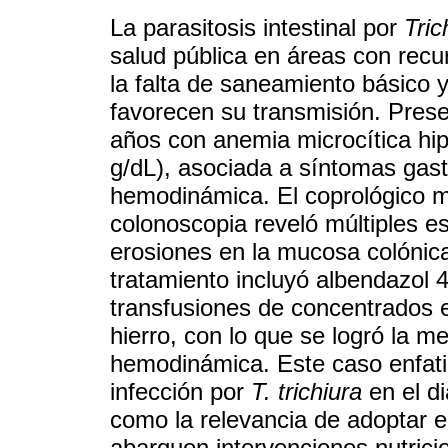
La parasitosis intestinal por
Tric
salud pública en áreas con rec
la falta de saneamiento básico 
favorecen su transmisión. Pres
años con anemia microcítica hi
g/dL), asociada a síntomas gastr
hemodinámica. El coprológico 
colonoscopia reveló múltiples es
erosiones en la mucosa colónica 
tratamiento incluyó albendazol 4
transfusiones de concentrados e
hierro, con lo que se logró la mej
hemodinámica. Este caso enfatiz
infección por
T. trichiura
en el di
como la relevancia de adoptar e
abarquen intervenciones nutrici