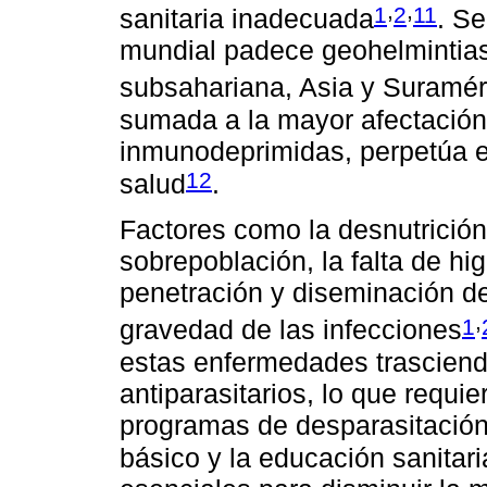
,
,
1
2
11
sanitaria inadecuada
. S
mundial padece geohelmintiasi
subsahariana, Asia y Suramér
sumada a la mayor afectación
inmunodeprimidas, perpetúa el
12
salud
.
Factores como la desnutrición
sobrepoblación, la falta de hig
penetración y diseminación de
,
1
gravedad de las infecciones
estas enfermedades trasciend
antiparasitarios, lo que requie
programas de desparasitación
básico y la educación sanitari