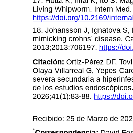
17. Hotta K, Imai K, Ito S. M
Living Whipworm. Intern Med.
https://doi.org/10.2169/inter
18. Johansson J, Ignatova S, 
mimicking crohns’ disease. C
2013;2013:706197.
https://d
Citación:
Ortiz-Pérez DF, Tov
Olaya-Villarreal G, Yepes-Ca
severa secundaria a hiperinfest
de los estudios endoscópicos.
2026;41(1):83-88.
https://doi
Recibido: 25 de Marzo de 20
*
Correspondencia:
David Fer