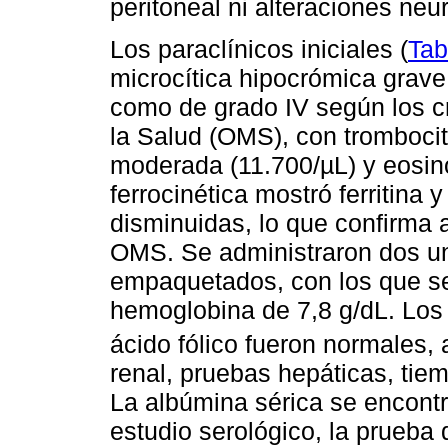
peritoneal ni alteraciones neu
Los paraclínicos iniciales (
Tab
microcítica hipocrómica grave 
como de grado IV según los cr
la Salud (OMS), con trombocit
moderada (11.700/µL) y eosinof
ferrocinética mostró ferritina 
disminuidas, lo que confirma a
OMS. Se administraron dos un
empaquetados, con los que se
hemoglobina de 7,8 g/dL. Los 
ácido fólico fueron normales, 
renal, pruebas hepáticas, tie
La albúmina sérica se encont
estudio serológico, la prueba 