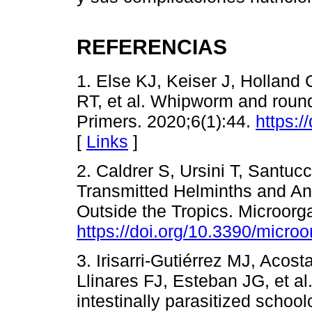
REFERENCIAS
1. Else KJ, Keiser J, Holland 
RT, et al. Whipworm and roun
Primers. 2020;6(1):44.
https:
[
Links
]
2. Caldrer S, Ursini T, Santuc
Transmitted Helminths and An
Outside the Tropics. Microorg
https://doi.org/10.3390/micr
3. Irisarri-Gutiérrez MJ, Acos
Llinares FJ, Esteban JG, et al
intestinally parasitized school