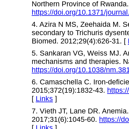
Northern Province of Rwanda
https://doi.org/10.1371/journ
4. Azira N MS, Zeehaida M. S
secondary to Trichuris dysent
Biomed. 2012;29(4):626-31. [
5. Sankaran VG, Weiss MJ. An
mechanisms and therapies. Na
https://doi.org/10.1038/nm.38
6. Camaschella C. Iron-defic
2015;372(19):1832-43.
https:
[
Links
]
7. Vieth JT, Lane DR. Anemia
2017;31(6):1045-60.
https://d
[
Links
]