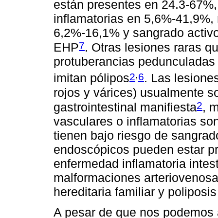
están presentes en 24.3-67%,
inflamatorias en 5,6%-41,9%,
6,2%-16,1% y sangrado activ
7
EHP
. Otras lesiones raras 
protuberancias pedunculadas o
,
2
6
imitan pólipos
. Las lesione
rojos y várices) usualmente 
2
gastrointestinal manifiesta
, 
vasculares o inflamatorias s
tienen bajo riesgo de sangrad
endoscópicos pueden estar pr
enfermedad inflamatoria intes
malformaciones arteriovenosas,
hereditaria familiar y polipos
A pesar de que nos podemos a