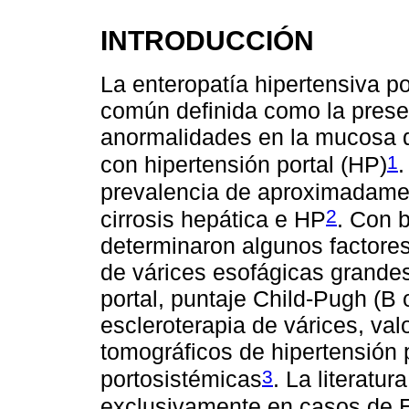
INTRODUCCIÓN
La enteropatía hipertensiva 
común definida como la prese
anormalidades en la mucosa d
1
con hipertensión portal (HP)
.
prevalencia de aproximadame
2
cirrosis hepática e HP
. Con 
determinaron algunos factores
de várices esofágicas grandes
portal, puntaje Child-Pugh (B o
escleroterapia de várices, val
tomográficos de hipertensión p
3
portosistémicas
. La literatu
exclusivamente en casos de E