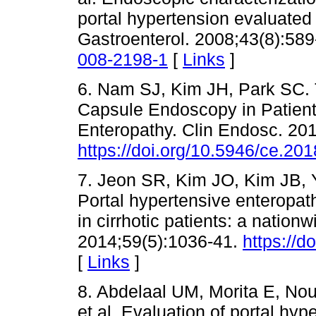
portal hypertension evaluated
Gastroenterol. 2008;43(8):58
008-2198-1
[
Links
]
6. Nam SJ, Kim JH, Park SC.
Capsule Endoscopy in Patient
Enteropathy. Clin Endosc. 20
https://doi.org/10.5946/ce.20
7. Jeon SR, Kim JO, Kim JB, 
Portal hypertensive enteropa
in cirrhotic patients: a nation
2014;59(5):1036-41.
https://
[
Links
]
8. Abdelaal UM, Morita E, Nou
et al. Evaluation of portal hy