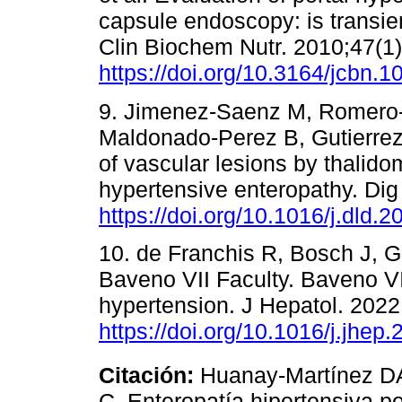
capsule endoscopy: is transien
Clin Biochem Nutr. 2010;47(1)
https://doi.org/10.3164/jcbn.1
9. Jimenez-Saenz M, Romero-
Maldonado-Perez B, Gutierrez 
of vascular lesions by thalidom
hypertensive enteropathy. Dig
https://doi.org/10.1016/j.dld.
10. de Franchis R, Bosch J, Ga
Baveno VII Faculty. Baveno VI
hypertension. J Hepatol. 2022
https://doi.org/10.1016/j.jhep
Citación:
Huanay-Martínez DA
C. Enteropatía hipertensiva p