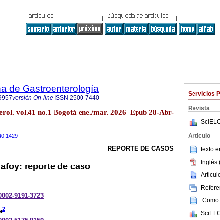
a de Gastroenterología
Servicios 
9957
versión On-line
ISSN
2500-7440
Revista
erol. vol.41 no.1 Bogotá ene./mar. 2026 Epub 28-Abr-
SciELO
Articulo
440.1429
REPORTE DE CASOS
texto 
Inglés 
afoy: reporte de caso
Articu
Referen
-0002-9191-3723
Como c
2
a
SciELO