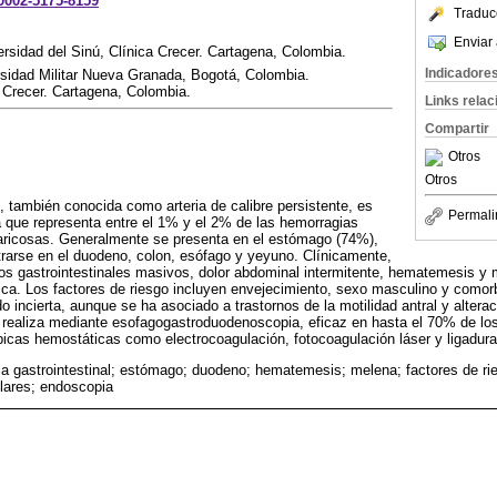
-0002-5175-8159
Traduc
Enviar 
ersidad del Sinú, Clínica Crecer. Cartagena, Colombia.
Indicadore
rsidad Militar Nueva Granada, Bogotá, Colombia.
a Crecer. Cartagena, Colombia.
Links rela
Compartir
Otros
Otros
), también conocida como arteria de calibre persistente, es
Permali
 que representa entre el 1% y el 2% de las hemorragias
varicosas. Generalmente se presenta en el estómago (74%),
rarse en el duodeno, colon, esófago y yeyuno. Clínicamente,
os gastrointestinales masivos, dolor abdominal intermitente, hematemesis y 
ca. Los factores de riesgo incluyen envejecimiento, sexo masculino y comorb
 incierta, aunque se ha asociado a trastornos de la motilidad antral y alterac
e realiza mediante esofagogastroduodenoscopia, eficaz en hasta el 70% de los
icas hemostáticas como electrocoagulación, fotocoagulación láser y ligadur
a gastrointestinal; estómago; duodeno; hematemesis; melena; factores de ri
lares; endoscopia