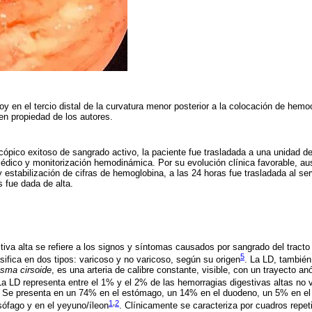
oy en el tercio distal de la curvatura menor posterior a la colocación de hemo
en propiedad de los autores.
ópico exitoso de sangrado activo, la paciente fue trasladada a una unidad d
édico y monitorización hemodinámica. Por su evolución clínica favorable, au
 estabilización de cifras de hemoglobina, a las 24 horas fue trasladada al ser
 fue dada de alta.
iva alta se refiere a los signos y síntomas causados por sangrado del tracto 
5
sifica en dos tipos: varicoso y no varicoso, según su origen
. La LD, tambié
isma cirsoide
, es una arteria de calibre constante, visible, con un trayecto a
a LD representa entre el 1% y el 2% de las hemorragias digestivas altas no
te. Se presenta en un 74% en el estómago, un 14% en el duodeno, un 5% en e
1
,
2
sófago y en el yeyuno/íleon
. Clínicamente se caracteriza por cuadros repeti