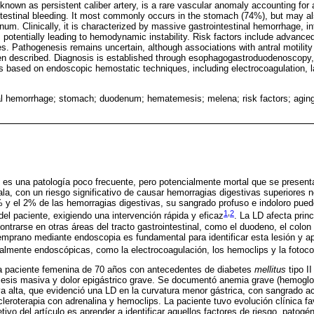
o known as persistent caliber artery, is a rare vascular anomaly accounting fo
ntestinal bleeding. It most commonly occurs in the stomach (74%), but may a
um. Clinically, it is characterized by massive gastrointestinal hemorrhage, in
otentially leading to hemodynamic instability. Risk factors include advance
s. Pathogenesis remains uncertain, although associations with antral motility
en described. Diagnosis is established through esophagogastroduodenoscopy, w
 based on endoscopic hemostatic techniques, including electrocoagulation, l
al hemorrhage; stomach; duodenum; hematemesis; melena; risk factors; aging
) es una patología poco frecuente, pero potencialmente mortal que se present
ala, con un riesgo significativo de causar hemorragias digestivas superiores 
1% y el 2% de las hemorragias digestivas, su sangrado profuso e indoloro pue
1
,
2
el paciente, exigiendo una intervención rápida y eficaz
. La LD afecta prin
trarse en otras áreas del tracto gastrointestinal, como el duodeno, el colon
temprano mediante endoscopia es fundamental para identificar esta lesión y ap
almente endoscópicas, como la electrocoagulación, los hemoclips y la fotoco
a paciente femenina de 70 años con antecedentes de diabetes
mellitus
tipo II
esis masiva y dolor epigástrico grave. Se documentó anemia grave (hemoglob
va alta, que evidenció una LD en la curvatura menor gástrica, con sangrado ac
eroterapia con adrenalina y hemoclips. La paciente tuvo evolución clínica fa
tivo del artículo es aprender a identificar aquellos factores de riesgo, patog