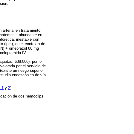
ción.
n arterial en tratamiento,
hematemesis abundante en
forética, inestable con
o (lpm), en el contexto de
SSN) + omeprazol 80 mg
toclopramida IV.
quetas: 638.000), por lo
valorada por el servicio de
(existe un riesgo superior
studio endoscópico de vía
 1
y
2
).
plicación de dos hemoclips