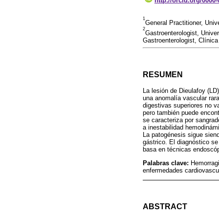
http://orcid.org/0000
1
General Practitioner, Univ
2
Gastroenterologist, Unive
Gastroenterologist, Clínic
RESUMEN
La lesión de Dieulafoy (LD
una anomalía vascular rara
digestivas superiores no 
pero también puede encont
se caracteriza por sangrad
a inestabilidad hemodinámi
La patogénesis sigue siendo
gástrico. El diagnóstico s
basa en técnicas endoscóp
Palabras clave:
Hemorragi
enfermedades cardiovascu
ABSTRACT