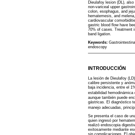
Dieulafoy lesion (DL), als
non-variceal upper gastroi
colon, esophagus, and jejun
hematemesis, and melena, p
cardiovascular comorbiditie
gastric blood flow have be
70% of cases. Treatment is
band ligation.
Keywords:
Gastrointestin
endoscopy
INTRODUCCIÓN
La lesión de Dieulafoy (LD
calibre persistente y anóm
baja incidencia, entre el 
estabilidad hemodinámica d
aunque también puede encon
gástricas. El diagnóstico 
manejo adecuadas, princip
Se presenta el caso de un
quien ingresó por hematem
realizó endoscopia digesti
exitosamente mediante escl
sin complicaciones. El obje