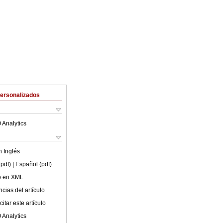
Personalizados
 Analytics
en
Inglés
(pdf)
| Español (pdf)
lo en XML
cias del artículo
itar este artículo
 Analytics