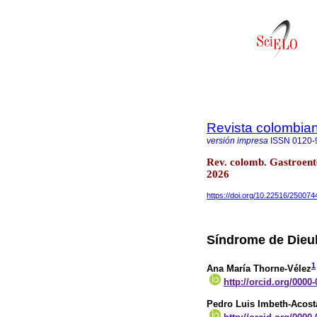
Revista colombian
versión impresa
ISSN
0120-
Rev. colomb. Gastroent
2026
https://doi.org/10.22516/25007
Síndrome de Dieul
1
Ana María Thorne-Vélez
http://orcid.org/0000
Pedro Luis Imbeth-Acost