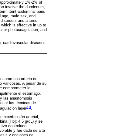
r approximately 1%-2% of
lso involve the duodenum,
termittent abdominal pain,
d age, male sex, and
 disorders and altered
hich is effective in up to
aser photocoagulation, and
; cardiovascular diseases;
a como una arteria de
no varicosas. A pesar de su
de comprometer la
cipalmente el estómago,
 y las anastomosis
licar las técnicas de
3
,
4
agulación láser
.
 e hipertensión arterial,
ina [Hb]: 4,5 g/dL) y se
tivo controlado
vorable y fue dada de alta
énesis y opciones de