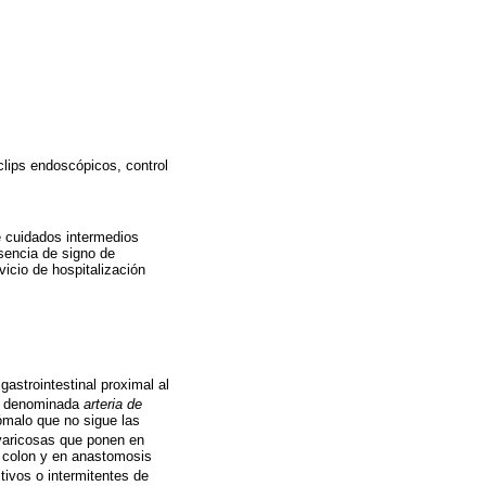
clips endoscópicos, control
e cuidados intermedios
sencia de signo de
vicio de hospitalización
gastrointestinal proximal al
n denominada
arteria de
nómalo que no sigue las
 varicosas que ponen en
l colon y en anastomosis
tivos o intermitentes de