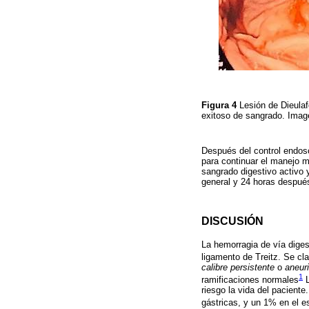
Figura 4
Lesión de Dieulaf
exitoso de sangrado. Imag
Después del control endosc
para continuar el manejo m
sangrado digestivo activo y
general y 24 horas después
DISCUSIÓN
La hemorragia de vía digest
ligamento de Treitz. Se cla
calibre persistente
o
aneur
1
ramificaciones normales
L
riesgo la vida del pacien
gástricas, y un 1% en el e