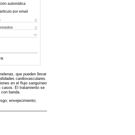
ción automática
articulo por email
s
cionados
nk
melenas, que pueden llevar
ilidades cardiovasculares.
iones en el flujo sanguíneo
 casos. El tratamiento se
a con banda.
esgo; envejecimiento;