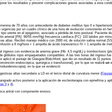
jorar los resultados y prevenir complicaciones graves asociadas a esta condi
femenina de 70 años con antecedente de diabetes
mellitus
tipo II e hipertensió
de urgencias por un cuadro clínico de una hora de evolución consistente en 
tipo urente en el epigastrio, asociado a pérdida de tono postural. Paciente dia
ón arterial [PA]: 90/55 mm/Hg) frecuencia cardíaca (FC): 110 latidos por minut
ivas altas. Recibió manejo médico con 2000 mL de solución salina normal (
 infusión a 8 mg/hora + 1 ampolla de ácido tranexámico IV + 1 ampolla de me
 al ingreso con evidencia de anemia grave (Hb: 4,5 mg/dL) y trombocitosis (pla
de glóbulos rojos empaquetados compatibles. A las tres horas del ingreso fue 
e aplicó el puntaje de Glasgow-Blatchford, que dio un resultado de 11 puntos 
ervención endoscópica, quirúrgica o transfusional), por lo que se realiz
ó un
e
troduodenoscopia), en la que se evidenció:
estivas altas secundario a LD en el tercio distal de curvatura menor (
Figuras
angrado activo posterior a la aplicación de escleroterapia con epinefrina y a
ras 3
y
4
).
ica antral con componente erosivo.