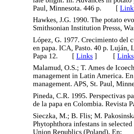
Paul, Minnesota. 446 p. [
Link
Hawkes, J.G. 1990. The potato evol
Smithsonian Institution Presss,
López, G. 1977. Crecimiento del cu
en papa. ICA, Pasto. 40 p. Luján, 
Papa 12. [
Links
]
[
Links
Malamud, O.S.; T. Ames de Icoeche
management in Latin America. En:
management. APS, St. Paul, Min
Pineda, C.R. 1995. Perspectivas par
de la papa en Colombia. Revista
Sieczka, M.; B. Flis; M. Pakosinsk
Phytophthora infestans in selected 
Union Republics (Poland). En: