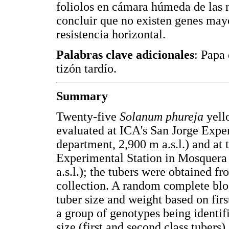
foliolos en cámara húmeda de las 
concluir que no existen genes mayo
resistencia horizontal.
Palabras clave adicionales
: Papa 
tizón tardío.
Summary
Twenty-five
Solanum phureja
yell
evaluated at ICA's San Jorge Exp
department, 2,900 m a.s.l.) and at
Experimental Station in Mosquera
a.s.l.); the tubers were obtained 
collection. A random complete bl
tuber size and weight based on first
a group of genotypes being identi
size (first and second class tubers)