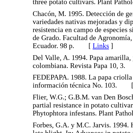
three potato cultivars. Plant Pa
Chacón, M. 1995. Detección de gen
variedades nativas mejoradas y dip
resistencia en campo de especies s
de Grado. Facultad de Agronomía, 
Ecuador. 98 p. [
Links
]
Del Valle, A. 1994. Papa amarilla,
colombiana. Revista Papa 10, 
FEDEPAPA. 1988. La papa criolla u
información técnica No. 103. 
Flier, W.G.; G.B.M. van Den Bosch 
partial resistance in potato cultiva
Phytophtora infestans. Plant Pa
Forbes, G.A. y M.C. Jarvis. 1994. 
late blight. In: Advances in potat