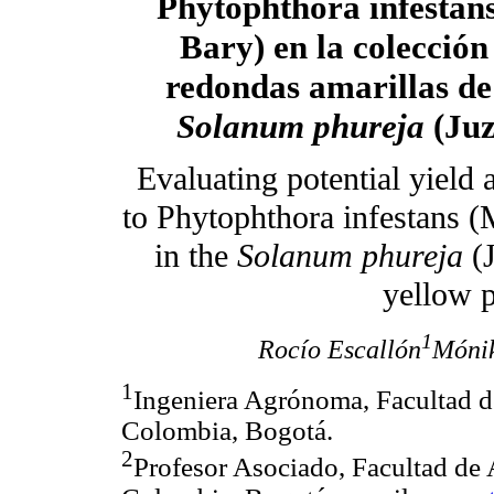
Phytophthora infestan
Bary) en la colección
redondas amarillas de 
Solanum phureja
(Juz
Evaluating potential yield 
to Phytophthora infestans (
in the
Solanum phureja
(J
yellow p
1
Rocío Escallón
Móni
1
Ingeniera Agrónoma, Facultad 
Colombia, Bogotá.
2
Profesor Asociado, Facultad de