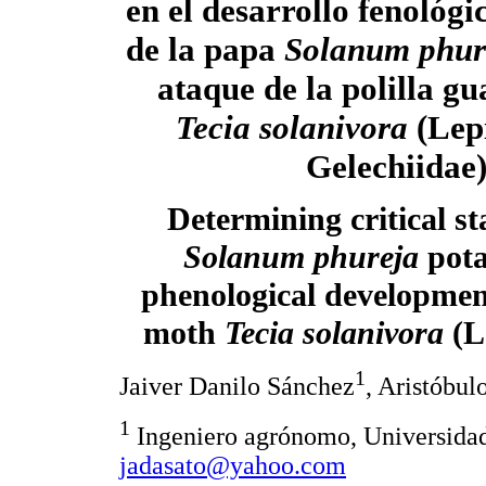
en el desarrollo fenológic
de la papa
Solanum phur
ataque de la polilla g
Tecia solanivora
(Lep
Gelechiidae
Determining critical st
Solanum phureja
pota
phenological developme
moth
Tecia solanivora
(L
1
Jaiver Danilo Sánchez
, Aristóbul
1
Ingeniero agrónomo, Universidad
jadasato@yahoo.com