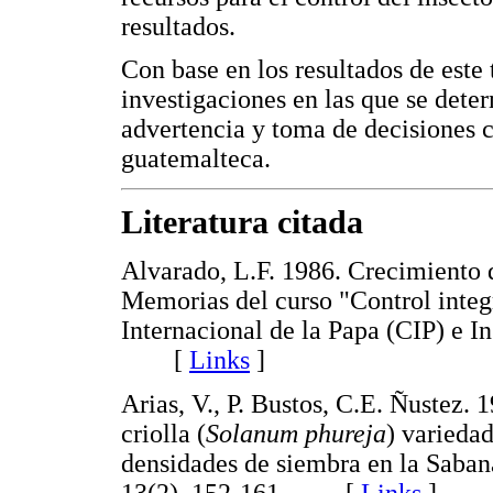
resultados.
Con base en los resultados de este 
investigaciones en las que se det
advertencia y toma de decisiones co
guatemalteca.
Literatura citada
Alvarado, L.F. 1986. Crecimiento d
Memorias del curso "Control integ
Internacional de la Papa (CIP) e 
[
Links
]
Arias, V., P. Bustos, C.E. Ñustez.
criolla (
Solanum phureja
) varieda
densidades de siembra en la Sab
13(2), 152-161. [
Links
]