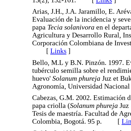
Arias, J.H., J.A. Jaramillo, E. Ar
Evaluación de la incidencia y sever
papa
Tecia solanivora
en el depart
Agricultura y Desarrollo Rural, I
Corporación Colombiana de Invest
[
Links
]
Bello, M.L y B.N. Pinzón. 1997. E
tubérculo semilla sobre el rendimi
huevo'
Solanum phureja
Juz et Buk
Agronomía, Universidad Nacion
Cabezas, G.M. 2002. Estimación de 
papa criolla (
Solanum phureja
Juz 
Tesis de maestría. Facultad de Ag
Colombia, Bogotá. 95 p. [
Li