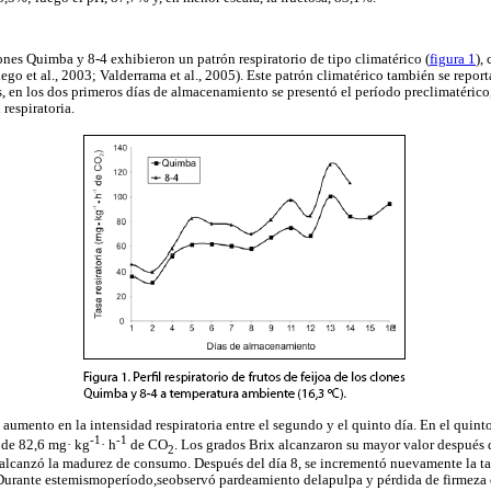
lones Quimba y 8-4 exhibieron un patrón respiratorio de tipo climatérico (
figura 1
),
ego et al., 2003; Valderrama et al., 2005). Este patrón climatérico también se repo
 en los dos primeros días de almacenamiento se presentó el período preclimatérico,
respiratoria.
 aumento en la intensidad respiratoria entre el segundo y el quinto día. En el quinto
-1
-1
r de 82,6 mg· kg
· h
de CO
. Los grados Brix alcanzaron su mayor valor después d
2
e alcanzó la madurez de consumo. Después del día 8, se incrementó nuevamente la tas
 Durante estemismoperíodo,seobservó pardeamiento delapulpa y pérdida de firmeza 