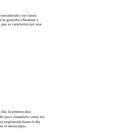
 coincidiendo con varios
rta en guayaba (Akamine y
 que se caracteriza por una
 día, la primera alza
el pico climatérico entre los
a respiratoria hasta el día
en el mesocarpio.