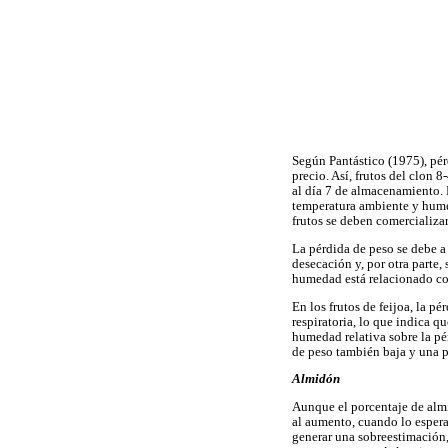
Según Pantástico (1975), pér
precio. Así, frutos del clon
al día 7 de almacenamiento. 
temperatura ambiente y humeda
frutos se deben comercializa
La pérdida de peso se debe a
desecación y, por otra parte,
humedad está relacionado co
En los frutos de feijoa, la p
respiratoria, lo que indica q
humedad relativa sobre la pé
de peso también baja y una pé
Almidón
Aunque el porcentaje de almi
al aumento, cuando lo esper
generar una sobreestimación,