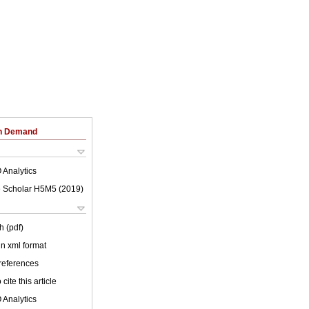
on Demand
 Analytics
 Scholar H5M5 (
2019
)
h (pdf)
 in xml format
 references
cite this article
 Analytics