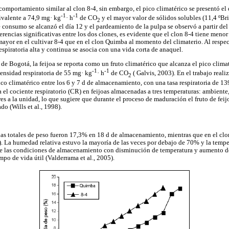
omportamiento similar al clon 8-4, sin embargo, el pico climatérico se presentó e
-1
-1
uivalente a 74,9 mg· kg
· h
de CO
y el mayor valor de sólidos solubles (11,4 ºBr
2
consumo se alcanzó el día 12 y el pardeamiento de la pulpa se observó a partir del 
erencias significativas entre los dos clones, es evidente que el clon 8-4 tiene menor
 mayor en el cultivar 8-4 que en el clon Quimba al momento del climaterio. Al respe
spiratoria alta y continua se asocia con una vida corta de anaquel.
e Bogotá, la feijoa se reporta como un fruto climatérico que alcanza el pico climat
-1
-1
ensidad respiratoria de 55 mg· kg
· h
de CO
( Galvis, 2003). En el trabajo reali
2
pico climatérico entre los 6 y 7 d de almacenamiento, con una tasa respiratoria de 1
a el cociente respiratorio (CR) en feijoas almacenadas a tres temperaturas: ambiente
es a la unidad, lo que sugiere que durante el proceso de maduración el fruto de feij
do (Wills et al., 1998).
as totales de peso fueron 17,3% en 18 d de almacenamiento, mientras que en el cl
). La humedad relativa estuvo la mayoría de las veces por debajo de 70% y la tempe
se las condiciones de almacenamiento con disminución de temperatura y aumento de
po de vida útil (Valderrama et al., 2005).