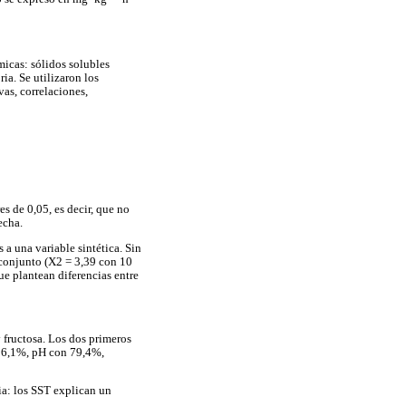
ímicas: sólidos solubles
ria. Se utilizaron los
as, correlaciones,
s de 0,05, es decir, que no
echa.
a una variable sintética. Sin
 conjunto (X2 = 3,39 con 10
ue plantean diferencias entre
 fructosa. Los dos primeros
 86,1%, pH con 79,4%,
ia: los SST explican un