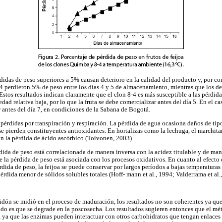
didas de peso superiores a 5% causan deterioro en la calidad del producto y, por co
 8-4 perdieron 5% de peso entre los días 4 y 5 de almacenamiento, mientras que los 
Estos resultados indican claramente que el clon 8-4 es más susceptible a las pérdid
d relativa baja, por lo que la fruta se debe comercializar antes del día 5. En el c
r antes del día 7, en condiciones de la Sabana de Bogotá.
 pérdidas por transpiración y respiración. La pérdida de agua ocasiona daños de tip
 se pierden constituyentes antioxidantes. En hortalizas como la lechuga, el marchit
n la pérdida de ácido ascórbico (Toivonen, 2003).
érdida de peso está correlacionada de manera inversa con la acidez titulable y de man
ue la pérdida de peso está asociada con los procesos oxidativos. En cuanto al efecto 
rdida de peso, la feijoa se puede conservar por largos períodos a bajas temperatura
rdida menor de sólidos solubles totales (Hoff- mann et al., 1994; Valderrama et al.
dón se midió en el proceso de maduración, los resultados no son coherentes ya qu
ado es que se degrade en la poscosecha. Los resultados sugieren entonces que el m
 ya que las enzimas pueden interactuar con otros carbohidratos que tengan enlaces 