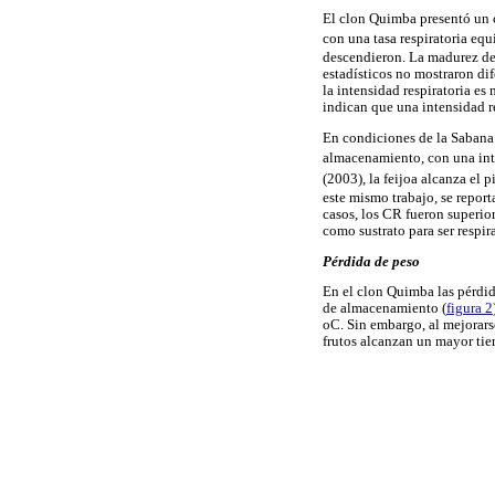
El clon Quimba presentó un c
con una tasa respiratoria eq
descendieron. La madurez de 
estadísticos no mostraron dif
la intensidad respiratoria es
indican que una intensidad re
En condiciones de la Sabana d
almacenamiento, con una int
(2003), la feijoa alcanza el 
este mismo trabajo, se report
casos, los CR fueron superior
como sustrato para ser respira
Pérdida de peso
En el clon Quimba las pérdid
de almacenamiento (
figura 2
oC. Sin embargo, al mejorar
frutos alcanzan un mayor tiem