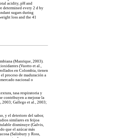
total acidity, pH and
re determined every 2 d by
undant sugars during
 weight loss and the 41
ombiana (Manrique, 2003).
ioxidantes (Vuotto et al.,
rrollados en Colombia, tienen
e el proceso de maduración a
a mercado nacional o
xtura, tasa respiratoria y
ue contribuyen a mejorar la
, 2003; Gallego et al., 2003;
, y el deterioro del sabor,
udios similares en feijoa
itulable disminuye (Galvis,
ado que el azúcar más
ucosa (Salisbury y Ross,