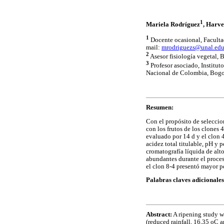
1
Mariela Rodríguez
, Harve
1
Docente ocasional, Faculta
mail:
mrodriguezs@unal.edu
2
Asesor fisiología vegetal,
3
Profesor asociado, Institut
Nacional de Colombia, Bogo
Resumen:
Con el propósito de seleccion
con los frutos de los clone
evaluado por 14 d y el clon 4
acidez total titulable, pH y 
cromatografía líquida de alt
abundantes durante el proces
el clon 8-4 presentó mayor p
Palabras claves adicionales
Abstract:
A ripening study w
(reduced rainfall, 16,35 oC a