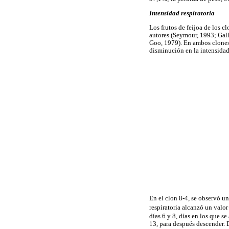
Intensidad respiratoria
Los frutos de feijoa de los c
autores (Seymour, 1993; Gall
Goo, 1979). En ambos clones,
disminución en la intensidad 
En el clon 8-4, se observó un
respiratoria alcanzó un valo
días 6 y 8, días en los que s
13, para después descender.