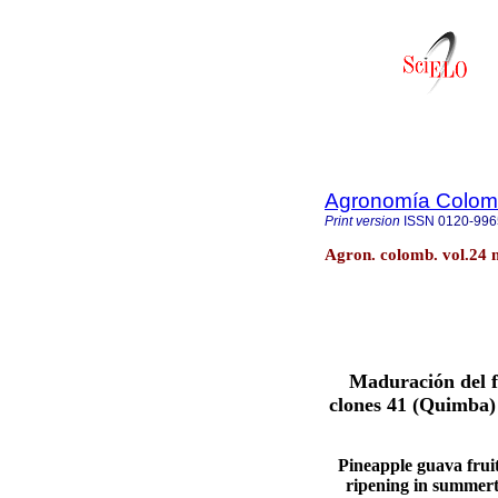
Agronomía Colom
Print version
ISSN
0120-996
Agron. colomb. vol.24 
Maduración del fr
clones 41 (Quimba)
Pineapple guava fruit
ripening in summer