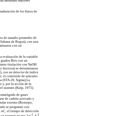
 han mostrado mayores
maduración de los frutos de
rutos de tamaño promedio de
a Sabana de Bogotá, con una
rminaron con un
la evaluación de la variable
o grados Brix con un
diante titulación con NaOH
 y fructosa) se determinaron
y
), con un detector de índice
e; el contenido de azúcares
sa (STA-20, Sigma).La
o y, por la acción de la
el sustrato (Kulp, 1975).
cromatógrafo de gases
ase de carbón activado y
ándar externo (Restrepo,
grafo se programó con:
0 oC; el tiempo de detección
-1
-1
to se expresó en mg· kg
· h