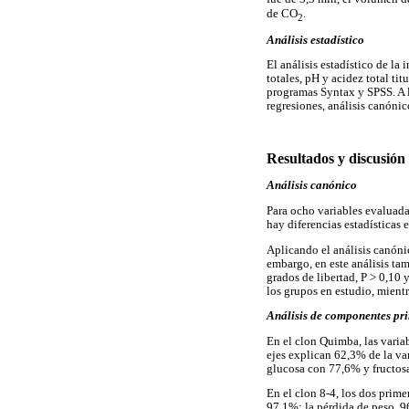
de CO
.
2
Análisis estadístico
El análisis estadístico de la
totales, pH y acidez total tit
programas Syntax y SPSS. A l
regresiones, análisis canónic
Resultados y discusión
Análisis canónico
Para ocho variables evaluada
hay diferencias estadísticas 
Aplicando el análisis canóni
embargo, en este análisis ta
grados de libertad, P > 0,10 
los grupos en estudio, mientr
Análisis de componentes pri
En el clon Quimba, las varia
ejes explican 62,3% de la va
glucosa con 77,6% y fructos
En el clon 8-4, los dos prim
97,1%; la pérdida de peso, 9