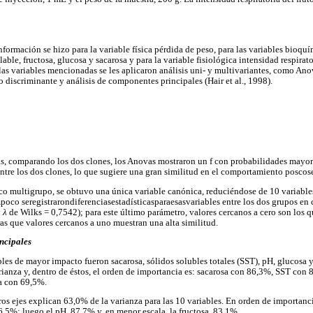
 información se hizo para la variable física pérdida de peso, para las variables bioqu
ulable, fructosa, glucosa y sacarosa y para la variable fisiológica intensidad respirato
as variables mencionadas se les aplicaron análisis uni- y multivariantes, como Anov
o discriminante y análisis de componentes principales (Hair et al., 1998).
s, comparando los dos clones, los Anovas mostraron un f con probabilidades mayore
entre los dos clones, lo que sugiere una gran similitud en el comportamiento poscos
co multigrupo, se obtuvo una única variable canónica, reduciéndose de 10 variables 
mpoco seregistrarondiferenciasestadísticasparaesasvariables entre los dos grupos en
y
λ
de Wilks = 0,7542); para este último parámetro, valores cercanos a cero son los q
as que valores cercanos a uno muestran una alta similitud.
ncipales
bles de mayor impacto fueron sacarosa, sólidos solubles totales (SST), pH, glucosa y
rianza y, dentro de éstos, el orden de importancia es: sacarosa con 86,3%, SST con
a con 69,5%.
eros ejes explican 63,0% de la varianza para las 10 variables. En orden de importanc
6,5%; luego el pH, 87,7% y, en menor escala, la fructosa, 83,1%.