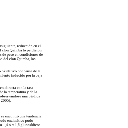
nsiguiente, reducción en el
del clon Quimba lo perdieron
as de peso en condiciones de
aso del clon Quimba, los
o oxidativo por causa de la
amiento inducido por la baja
era directa con la tasa
de la temperatura y de la
s observándose una pérdida
, 2005).
e se encontró una tendencia
étodo enzimático pudo
α-1,4 ó α-1,6 glucosídicos