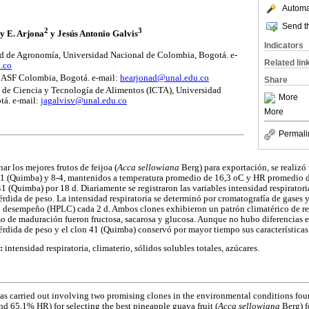
Automat
Send th
2
3
y E. Arjona
y Jesús Antonio Galvis
Indicators
d de Agronomía, Universidad Nacional de Colombia, Bogotá. e-
Related lin
.co
 BASF Colombia, Bogotá. e-mail:
hearjonad@unal.edu.co
Share
o de Ciencia y Tecnología de Alimentos (ICTA), Universidad
More
tá. e-mail:
jagalvisv@unal.edu.co
More
Permali
ar los mejores frutos de feijoa (
Acca sellowiana
Berg) para exportación, se realiz
s 41 (Quimba) y 8-4, mantenidos a temperatura promedio de 16,3 oC y HR promedio d
1 (Quimba) por 18 d. Diariamente se registraron las variables intensidad respiratoria
pérdida de peso. La intensidad respiratoria se determinó por cromatografía de gases y
o desempeño (HPLC) cada 2 d. Ambos clones exhibieron un patrón climatérico de res
o de maduración fueron fructosa, sacarosa y glucosa. Aunque no hubo diferencias est
érdida de peso y el clon 41 (Quimba) conservó por mayor tiempo sus característica
:
intensidad respiratoria, climaterio, sólidos solubles totales, azúcares.
as carried out involving two promising clones in the environmental conditions fo
nd 65,1% HR) for selecting the best pineapple guava fruit (
Acca sellowiana
Berg) f