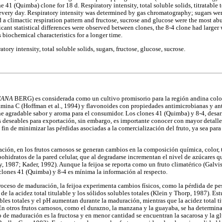
e 41 (Quimba) clone for 18 d. Respiratory intensity, total soluble solids, titratable 
every day. Respiratory intensity was determined by gas chromatography; sugars we
a climactic respiration pattern and fructose, sucrose and glucose were the most ab
cant statistical differences were observed between clones, the 8-4 clone had larger
biochemical characteristics for a longer time.
atory intensity, total soluble solids, sugars, fructose, glucose, sucrose.
IANA
BERG) es considerada como un cultivo promisorio para la región andina col
tamina C (Hoffman et al., 1994) y flavonoides con propiedades antimicrobianas y ant
iene agradable sabor y aroma para el consumidor. Los clones 41 (Quimba) y 8-4, desa
as deseables para exportación, sin embargo, es importante conocer con mayor detall
 fin de minimizar las pérdidas asociadas a la comercialización del fruto, ya sea par
ión, en los frutos carnosos se generan cambios en la composición química, color, te
ohidratos de la pared celular, que al degradarse incrementan el nivel de azúcares q
y, 1987; Kader, 1992). Aunque la feijoa se reporta como un fruto climatérico (Galvis
 clones 41 (Quimba) y 8-4 es mínima la información al respecto.
oceso de maduración, la feijoa experimenta cambios físicos, como la pérdida de peso
e la acidez total titulable y los sólidos solubles totales (Klein y Thorp, 1987). Est
bles totales y el pH aumentan durante la maduración, mientras que la acidez total t
 En otros frutos carnosos, como el durazno, la manzana y la guayaba, se ha determin
 de maduración es la fructosa y en menor cantidad se encuentran la sacarosa y la gl