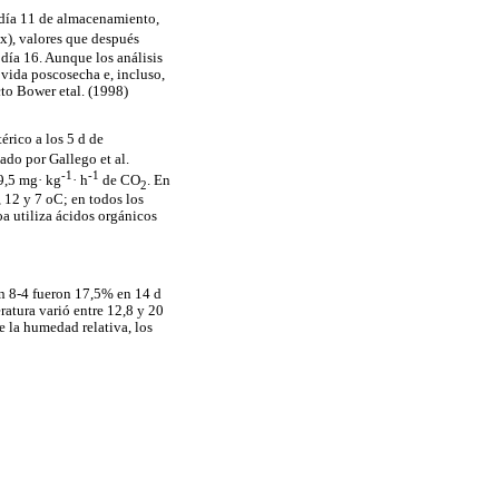
l día 11 de almacenamiento,
ix), valores que después
día 16. Aunque los análisis
 vida poscosecha e, incluso,
cto Bower etal. (1998)
érico a los 5 d de
zado por Gallego et al.
-1
-1
39,5 mg· kg
· h
de CO
. En
2
, 12 y 7 oC; en todos los
oa utiliza ácidos orgánicos
on 8-4 fueron 17,5% en 14 d
ratura varió entre 12,8 y 20
 la humedad relativa, los