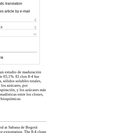
ic translation
is article by e-mail
ks
nk
ó un estudio de maduración
e 65,1%. El clon 8-4 fue
, sólidos solubles totales,
 los azúcares, por
piración, y los azúcares más
adísticas entre los clones,
s bioquímicas.
und at Sabana de Bogotá
or exportation. The 8-4 clone