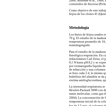
2000; Rezende et al., 1984; 
contenidos de fructosa (Picha
Como objetivo de este trabaj
feijoa de los clones 41 (Qui
Metodología
Los frutos de feijoa usados 
70 g. El estudio de la madur
temperatura promedio de 16,
termohigrógrafo.
Para el estudio de la madurac
fisiológica respiración. En 
refractómetro Carl Zeiss; el
0,1 N hasta pH 8,2 y se expr
por cromatografía líquida de
de refracción y una columna 
se hizo cada 2 d, lo mismo 
hidrólisis del almidón se da p
enzima amiloglucosidasa, que
La intensidad respiratoria s
Hewlett-Packard 5890 con de
tamiz molecular; como gas de 
2004). La concentración de
temperatura inicial de la co
fue de 3,5 min, el volumen de