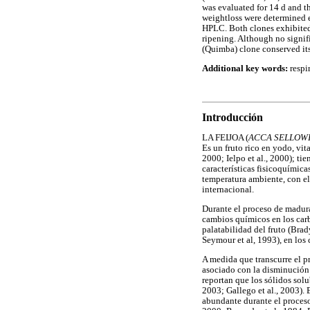
was evaluated for 14 d and th
weightloss were determined 
HPLC. Both clones exhibited 
ripening. Although no signifi
(Quimba) clone conserved its 
Additional key words:
respir
Introducción
LA FEIJOA (
ACCA SELLOW
Es un fruto rico en yodo, vi
2000; Ielpo et al., 2000); t
características fisicoquímic
temperatura ambiente, con el
internacional.
Durante el proceso de madurac
cambios químicos en los carb
palatabilidad del fruto (Brad
Seymour et al, 1993), en los
A medida que transcurre el pr
asociado con la disminución d
reportan que los sólidos solu
2003; Gallego et al., 2003).
abundante durante el proceso