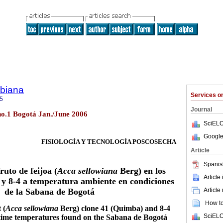
biana
Services 
5
Journal
no.1 Bogotá Jan./June 2006
SciELO
Google
FISIOLOGÍA Y TECNOLOGÍA POSCOSECHA
Article
Spanis
uto de feijoa (
Acca sellowiana
Berg) en los
Article
 y 8-4 a temperatura ambiente en condiciones
Article
de la Sabana de Bogotá
How to 
 (
Acca sellowiana
Berg) clone 41 (Quimba) and 8-4
SciELO
time temperatures found on the Sabana de Bogotá