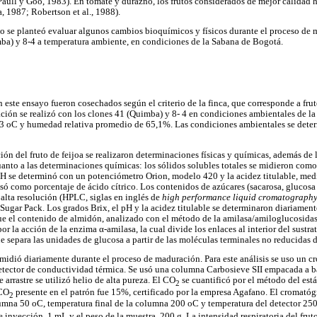
Paull y Goo, 1983). En tomate y durazno, los frutos considerados de mejor calidad
, 1987; Robertson et al., 1988).
o se planteó evaluar algunos cambios bioquímicos y físicos durante el proceso de 
mba) y 8-4 a temperatura ambiente, en condiciones de la Sabana de Bogotá.
en este ensayo fueron cosechados según el criterio de la finca, que corresponde a f
ación se realizó con los clones 41 (Quimba) y 8- 4 en condiciones ambientales de l
3 oC y humedad relativa promedio de 65,1%. Las condiciones ambientales se dete
ión del fruto de feijoa se realizaron determinaciones físicas y químicas, además de 
cuanto a las determinaciones químicas: los sólidos solubles totales se midieron com
 pH se determinó con un potenciómetro Orion, modelo 420 y la acidez titulable, me
esó como porcentaje de ácido cítrico. Los contenidos de azúcares (sacarosa, glucosa
 alta resolución (HPLC, siglas en inglés de
high performance liquid cromatograph
Sugar Pack. Los grados Brix, el pH y la acidez titulable se determinaron diariament
que el contenido de almidón, analizado con el método de la amilasa/amiloglucosida
or la acción de la enzima α-amilasa, la cual divide los enlaces al interior del sustrat
 separa las unidades de glucosa a partir de las moléculas terminales no reducidas d
e midió diariamente durante el proceso de maduración. Para este análisis se uso un 
tector de conductividad térmica. Se usó una columna Carbosieve SII empacada a b
arrastre se utilizó helio de alta pureza. El CO
se cuantificó por el método del est
2
 CO
presente en el patrón fue 15%, certificado por la empresa Agafano. El cromató
2
lumna 50 oC, temperatura final de la columna 200 oC y temperatura del detector 25
 inyección, 1 mL y el peso de la muestra, 200 g. La intensidad respiratoria del fru