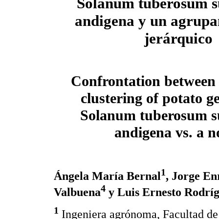
Solanum tuberosum s
andigena y un agrupa
jerárquico
Confrontation between 
clustering of potato 
Solanum tuberosum s
andigena vs. a n
1
Ángela María Bernal
, Jorge En
4
Valbuena
y Luis Ernesto Rodrí
1
Ingeniera agrónoma, Facultad de