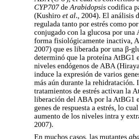
CYP707
de
Arabidopsis
codifica p
(Kushiro
et al
., 2004). El análisis
regulada tanto por estrés como por 
conjugado con la glucosa por una 
forma fisiológicamente inactiva, 
2007) que es liberada por una β-g
determinó que la proteína AtBG1 es
niveles endógenos de ABA (Hiray
induce la expresión de varios gen
más aún durante la rehidratación. 
tratamientos de estrés activan la 
liberación del ABA por la AtBG1 es
genes de respuesta a estrés, lo cua
aumento de los niveles intra y ex
2007).
En muchos casos, las mutantes
ab