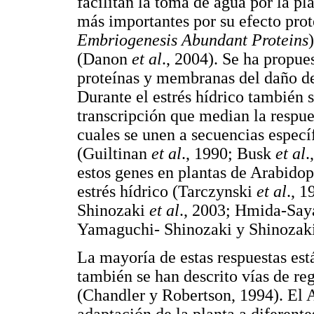
facilitan la toma de agua por la p
más importantes por su efecto prot
Embriogenesis Abundant Proteins
(Danon
et al
., 2004). Se ha propue
proteínas y membranas del daño de
Durante el estrés hídrico también s
transcripción que median la respues
cuales se unen a secuencias especí
(Guiltinan
et al
., 1990; Busk
et al
.
estos genes en plantas de Arabidops
estrés hídrico (Tarczynski
et al
., 
Shinozaki
et al
., 2003; Hmida-Say
Yamaguchi- Shinozaki y Shinozaki,
La mayoría de estas respuestas est
también se han descrito vías de r
(Chandler y Robertson, 1994). El 
adaptación de la planta a diferente