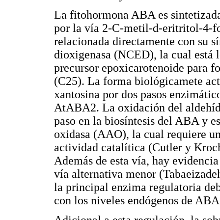
La fitohormona ABA es sintetizada 
por la vía 2-C-metil-d-eritritol-4
relacionada directamente con su sín
dioxigenasa (NCED), la cual está l
precursor epoxicarotenoide para f
(C25). La forma biológicamete act
xantosina por dos pasos enzimático
AtABA2. La oxidación del aldehído
paso en la biosíntesis del ABA y e
oxidasa (AAO), la cual requiere u
actividad catalítica (Cutler y Kr
Además de esta vía, hay evidencia 
vía alternativa menor (Tabaeizade
la principal enzima regulatoria de
con los niveles endógenos de AB
Adicional a esta regulación, la so