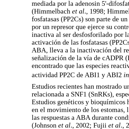
mediada por la adenosin 5'-difosfa
(Himmelbach
et al
., 1998; Himm
fosfatasas (PP2Cs) son parte de u
por un represor que ejerce su contr
inactiva al ser desfosforilado por l
activación de las fosfatasas (PP2C
ABA, lleva a la inactivación del re
señalización de la vía de cADPR
encontrado que las especies react
actividad PP2C de ABI1 y ABI2
in
Estudios recientes han mostrado u
relacionada a SNF1 (SnRKs), espe
Estudios genéticos y bioquímicos 
en el movimiento de los estomas, 
las respuestas a ABA durante condi
(Johnson
et al
., 2002; Fujii
et al
.,