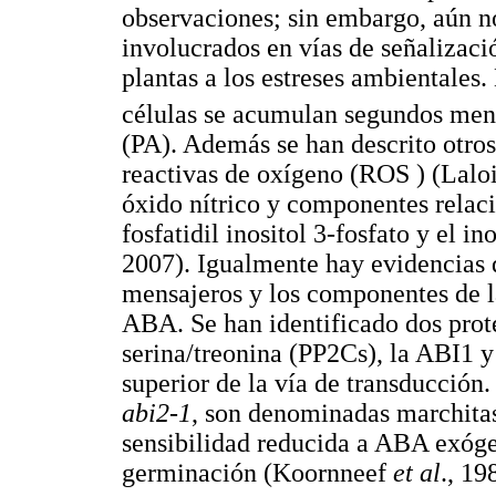
observaciones; sin embargo, aún no 
involucrados en vías de señalizaci
plantas a los estreses ambientales
células se acumulan segundos me
(PA). Además se han descrito otro
reactivas de oxígeno (ROS ) (Lalo
óxido nítrico y componentes relaci
fosfatidil inositol 3-fosfato y el i
2007). Igualmente hay evidencias 
mensajeros y los componentes de la
ABA. Se han identificado dos prote
serina/treonina (PP2Cs), la ABI1 y
superior de la vía de transducción
abi2-1
, son denominadas marchitas
sensibilidad reducida a ABA exógen
germinación (Koornneef
et al
., 19