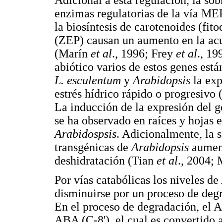
enzimas regulatorias de la vía MEP
la biosíntesis de carotenoides (fito
(ZEP) causan un aumento en la ac
(Marín
et al
., 1996; Frey
et al
., 1
abiótico varios de estos genes est
L. esculentum
y
Arabidopsis
la exp
estrés hídrico rápido o progresivo
La inducción de la expresión del 
se ha observado en raíces y hojas 
Arabidospsis
. Adicionalmente, la 
transgénicas de
Arabidopsis
aument
deshidratación (Tian
et al
., 2004;
Por vías catabólicas los niveles d
disminuirse por un proceso de deg
En el proceso de degradación, el A
ABA (C-8'), el cual es convertido 