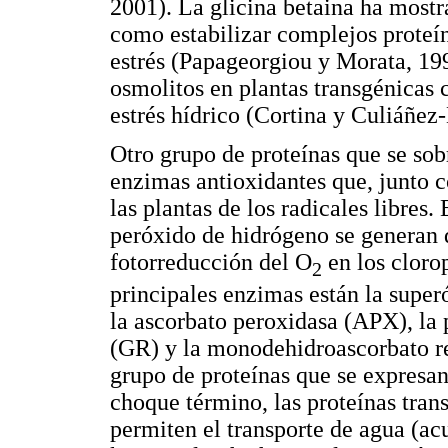
2001). La glicina betaina ha most
como estabilizar complejos proteí
estrés (Papageorgiou y Morata, 199
osmolitos en plantas transgénicas c
estrés hídrico (Cortina y Culiáñez
Otro grupo de proteínas que se sobr
enzimas antioxidantes que, junto c
las plantas de los radicales libres
peróxido de hidrógeno se generan 
fotorreducción del O
en los cloro
2
principales enzimas están la super
la ascorbato peroxidasa (APX), la 
(GR) y la monodehidroascorbato r
grupo de proteínas que se expresan 
choque término, las proteínas tran
permiten el transporte de agua (acu