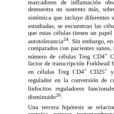
marcadores de inflamación ob
demuestra un sustento más, sobre
sistémica que incluye diferentes
estudiadas, se encuentran las cél
que estas células tienen un pape
24
autotolerancia
. Sin embargo, en
comparados con pacientes sanos, n
+
número de células Treg CD4
C
factor de transcripción Forkhead 
+
+
en células Treg CD4
CD25
y 
regulador en la conversión de 
linfocitos reguladores funcion
26
disminuido
.
Una tercera hipótesis se relac
proteína quinasa transmembrana