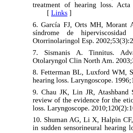
treatment of hearing loss. Acta 
[
Links
]
6. García FJ, Orts MH, Morant A,
síndrome de hiperviscosidad 
Otorrinolaringol Esp. 2002;53(
7. Sismanis A. Tinnitus. Adv
Otolaryngol Clin North Am. 20
8. Fetterman BL, Luxford WM, Sau
hearing loss. Laryngoscope. 19
9. Chau JK, Lin JR, Atashband 
review of the evidence for the eti
loss. Laryngoscope. 2010;120(
10. Shuman AG, Li X, Halpin CF, 
in sudden sensorineural hearing 