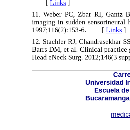
[
Links
]
11. Weber PC, Zbar RI, Gantz BJ
imaging in sudden sensorineural 
1997;116(2):153-6. [
Links
]
12. Stachler RJ, Chandrasekhar S
Barrs DM, et al. Clinical practice
Head eNeck Surg. 2012;146(3 s
Carre
Universidad I
Escuela de
Bucaramanga,
medic