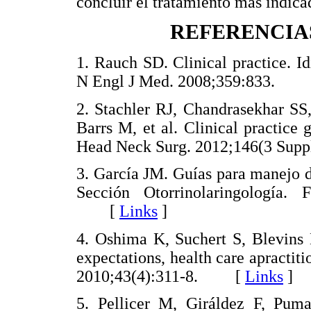
concluir el tratamiento más indica
REFERENCIA
1. Rauch SD. Clinical practice. Id
N Engl J Med. 2008;359:833.
2. Stachler RJ, Chandrasekhar S
Barrs M, et al. Clinical practice 
Head Neck Surg. 2012;146(3 Su
3. García JM. Guías para manejo de
Sección Otorrinolaringología
[
Links
]
4. Oshima K, Suchert S, Blevins 
expectations, health care apractit
2010;43(4):311-8. [
Links
]
5. Pellicer M, Giráldez F, Puma