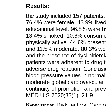
Results:
the study included 157 patients
76.4% were female, 43.9% lived
educational level. 96.8% were h
13.4% smoked, 10.8% consumed
physically active. 44.6% presen
and 11.5% moderate. 80.3% were 
and the presence of dyslipidem
patients were adherent to drug 
adverse drug reaction. Conclusio
blood pressure values in normal
moderate global cardiovascular r
continuity of promotion and pre
MÉD.UIS.2020;33(1): 21-9.
Keywords:
Risk factors; Cardi