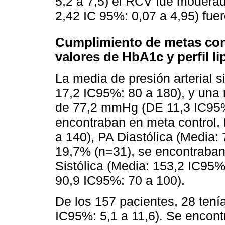
5,2 a 7,5) el RCV fue modera
2,42 IC 95%: 0,07 a 4,95) fue
Cumplimiento de metas contr
valores de HbA1c y perfil li
La media de presión arterial 
17,2 IC95%: 80 a 180), y una m
de 77,2 mmHg (DE 11,3 IC95%
encontraban en meta control, 
a 140), PA Diastólica (Media:
19,7% (n=31), se encontraban 
Sistólica (Media: 153,2 IC95%
90,9 IC95%: 70 a 100).
De los 157 pacientes, 28 tení
IC95%: 5,1 a 11,6). Se encont