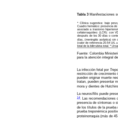
Tabla 3
Manifestaciones su
* Clínica sugestiva: bajo peso
Cuadro hemático: presencia de 
asociado a trastorno hipertensi
cefalorraquídeo: (LCR): con V
después de los 30 días o cont
días, (meningitis aséptica) sin
(valor de referencia 20.54 U/L ±
total de la bilirrubina total. * Ur
Fuente: Colombia Ministeri
para la atención integral de
La infección fetal por
Trep
restricción de crecimiento
pueden originar muerte neo
tratan, pueden presentar ma
mora y dientes de Hutchi
La neurosífilis puede pres
14
. Las recomendaciones de
presencia de síntomas o sig
de los títulos de la prueba 
prueba treponémica positi
proteinorraquia (más de 45