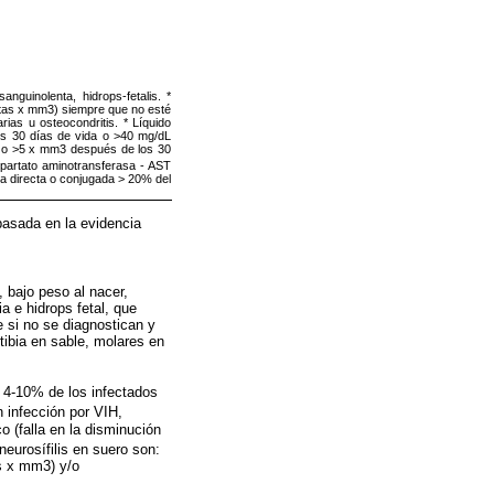
nguinolenta, hidrops-fetalis. *
etas x mm3) siempre que no esté
rias u osteocondritis. * Líquido
os 30 días de vida o >40 mg/dL
a o >5 x mm3 después de los 30
Aspartato aminotransferasa - AST
ina directa o conjugada > 20% del
basada en la evidencia
 bajo peso al nacer,
a e hidrops fetal, que
 si no se diagnostican y
tibia en sable, molares en
n 4-10% de los infectados
 infección por VIH,
o (falla en la disminución
 neurosífilis en suero son:
s x mm3) y/o