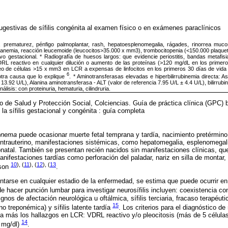
gestivas de sífilis congénita al examen físico o en exámenes paraclínicos
, prematurez, pénfigo palmoplantar, rash, hepatoesplenomegalia, rágades, rinorrea mucosa
anemia, reacción leucemoide (leucocitos>35.000 x mm3), trombocitopenia (<150.000 plaqu
vo gestacional. * Radiografía de huesos largos: que evidencie periostitis, bandas metafisia
DRL reactivo en cualquier dilución o aumento de las proteínas (>120 mg/dL en los primer
eo de células >15 x mm3 en LCR a expensas de linfocitos en los primeros 30 días de vid
6
 otra causa que lo explique
. * Aminotransferasas elevadas e hiperbilirrubinemia directa: 
 13.92 U/L), Alanina aminotransferasa - ALT (valor de referencia 7.95 U/L ± 4.4 U/L), bilirrub
oanálisis: con proteinuria, hematuria, cilindruria.
o de Salud y Protección Social, Colciencias. Guía de práctica clínica (GPC) 
 la sífilis gestacional y congénita : guía completa
onema
puede ocasionar muerte fetal temprana y tardía, nacimiento pretérmino,
 intrauterino, manifestaciones sistémicas, como hepatomegalia, esplenomegali
natal. También se presentan recién nacidos sin manifestaciones clínicas, que
nifestaciones tardías como perforación del paladar, nariz en silla de montar, 
10
), (
11
), (
12
), (
13
nson
.
entarse en cualquier estadio de la enfermedad, se estima que puede ocurrir e
 hacer punción lumbar para investigar neurosífilis incluyen: coexistencia con
nos de afectación neurológica u oftálmica, sífilis terciaria, fracaso terapéutic
15
no treponémica) y sífilis latente tardía
. Los criterios para el diagnóstico de
va más los hallazgos en LCR: VDRL reactivo y/o pleocitosis (más de 5 célula
14
 mg/dl)
.