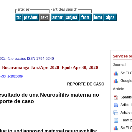
Services 
9
On-line version
ISSN
1794-5240
Journal
.1 Bucaramanga Jan./Apr. 2020 Epub Apr 30, 2020
SciELO
d.v33n1-2020009
Google
REPORTE DE CASO
Article
resultado de una Neurosífilis materna no
Spanis
porte de caso
Article
Article
How to 
SciELO
 due to undiagnosed maternal neurosyphilis: