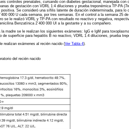
eis controles prenatales, cursando con diabetes gestacional, manejada con die
manas de gestación con VDRL 1:4 diluciones y prueba treponémica TP-PA (
Tr
, positiva. Se consideró una sífilis latente de duración indeterminada, para lo 
 2´400 000 U cada semana, por tres semanas. En el control a la semana 25 d
ero se le realizó VDRL y TP-PA con resultado no reactivo y negativa, respec
enicilina Benzatínica 2´400 000 UI a la gestante y a su compañero.
 la madre se le realizan los siguientes exámenes: IgG e IgM para toxoplasma
o de superficie para hepatitis B no reactivo, VDRL 1:4 diluciones, prueba trep
le realizan exámenes al recién nacido (
Ver Tabla 4
).
ratorio del recién nacido