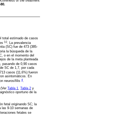
fectiveness of the treatment
-80.
el total estimado de casos
(
)
res
¹
. La prevalencia
nita (SC) fue de 473 (385-
oria la búsqueda de la
SC, o en el momento del
lejos de la meta planteada
tó, pasando de 0,90 casos
 de SC de 1,7, por cada
2 713 casos (11,6%) fueron
eron asintomáticos. En
4
on neurosífilis
.
 (Ver
Tabla 1
,
Tabla 2
y
diagnóstico oportuno de la
ón fetal originando SC; la
 a las 9-10 semanas de
lteraciones fetales se