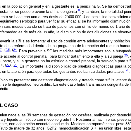
lis en la población general y en la gestante es la penicilina G. Se ha demostra
8
estante, se puede prevenir la sífilis congénita
, y también, la mortalidad peri
miento se hace con una a tres dosis de 2´400 000 U de penicilina benzatínica 
uimiento serológico para verificar su eficacia: se ha informado disminución 
n seis meses cuando se trata de pacientes con sífilis de menos de 1 año de
enfermedad es de más de un año, la disminución de dos diluciones se obser
revenir la sífilis es fomentar el uso de condón entre adolescentes y población
nto de la enfermedad dentro de los programas de formación del recurso human
2
), (
23
), (
24
. Para prevenir la SC las medidas más importantes son la búsqued
25
 accede al control prenatal, para brindar tratamiento a ella y a su pareja
,
 parto, y si la gestante no ha asistido a control prenatal, la serología para sí
59, (
27
), (
29
. Es importante la disponibilidad de pruebas diagnósticas para la 
28
s en la atención para que todas las gestantes reciban cuidados prenatales
.
ínico es presentar una gestante diagnosticada y tratada como sífilis latente 
, se le diagnosticó neurosífilis. En este caso hubo transmisión congénita de l
énita.
L CASO
uien nace a las 39 semanas de gestación por cesárea, realizada por detenci
a y líquido amniótico con meconio grado III. Posterior al nacimiento, presentó
ente, con adaptación neonatal conducida. Medidas antropométricas: peso 350
Fruto de madre de 32 años, G2P2, hemoclasificación B +, en unión libre, esta