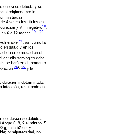
do que si se detecta y se
natal originada por la
administradas
de 4 veces los títulos en
18
 duración y VIH negativo
.
19
), (
20
va en 6 a 12 meses
.
21
 vulnerable
, así como la
o en salud y en los
a de la enfermedad en el
 el estudio serológico debe
filis se hará en el momento
26
), (
27
población
y la
de duración indeterminada,
a infección, resultando en
ón del descenso debido a
 Apgar 6, 8, 9 al minuto, 5
0 g, talla 52 cm y
ble; primipaternidad, no