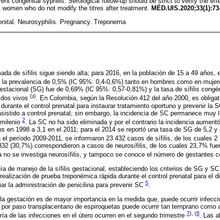
vent congenital syphilis. Serological follow-up should be strict to verify the ef
t women who do not modify the titres after treatment.
MÉD.UIS.2020;33(1):73
enital. Neurosyphilis. Pregnancy. Treponema
ada de sífilis sigue siendo alta; para 2016, en la población de 15 a 49 años, 
do la prevalencia de 0,5% (IC 95%: 0,4-0,6%) tanto en hombres como en muje
gestacional (SG) fue de 0,69% (IC 95%: 0,57-0,81%) y la tasa de sífilis congé
(
)
idos vivos
²
. En Colombia, según la Resolución 412 del año 2000, es obligat
durante el control prenatal para instaurar tratamiento oportuno y prevenir la 
 asistido a control prenatal; sin embargo, la incidencia de SC permanece muy 
2
 milenio
. La SC no ha sido eliminada y por el contrario la incidencia aumen
s en 1998 a 3,1 en el 2011; para el 2014 se reportó una tasa de SG de 5,2 y
a el período 2009-2011, se informaron 23 432 casos de sífilis, de los cuales 
, 832 (30,7%) correspondieron a casos de neurosífilis, de los cuales 23,7% fu
ia no se investiga neurosífilis, y tampoco se conoce el número de gestantes c
ía de manejo de la sífilis gestacional, estableciendo los criterios de SG y SC
 realización de prueba treponémica rápida durante el control prenatal para el 
5
iciar la administración de penicilina para prevenir SC
.
e la gestación es de mayor importancia en la medida que, puede ocurrir infecci
n por paso transplacentario de espiroquetas puede ocurrir tan temprano como
7
), (
8
ía de las infecciones en el útero ocurren en el segundo trimestre
. Las a