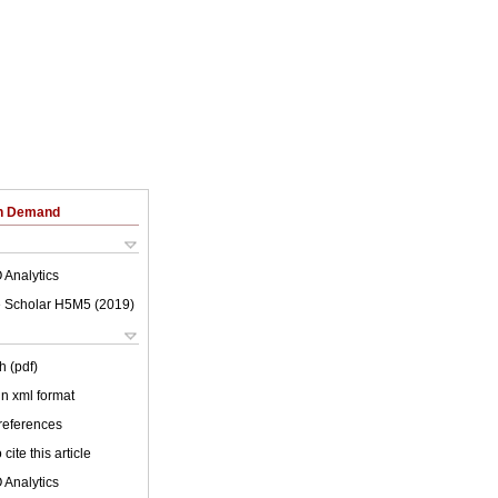
on Demand
 Analytics
 Scholar H5M5 (
2019
)
h (pdf)
 in xml format
 references
cite this article
 Analytics