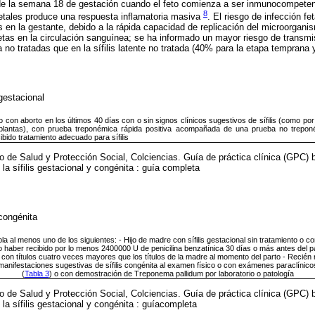
e la semana 18 de gestación cuando el feto comienza a ser inmunocompetent
8
fetales produce una respuesta inflamatoria masiva
. El riesgo de infección fe
is en la gestante, debido a la rápida capacidad de replicación del microorgani
tas en la circulación sanguínea; se ha informado un mayor riesgo de transmis
ia no tratadas que en la sífilis latente no tratada (40% para la etapa temprana
s gestacional
 con aborto en los últimos 40 días con o sin signos clínicos sugestivos de sífilis (como por 
plantas), con prueba treponémica rápida positiva acompañada de una prueba no trepo
ibido tratamiento adecuado para sífilis
o de Salud y Protección Social, Colciencias. Guía de práctica clínica (GPC) 
 la sífilis gestacional y congénita : guía completa
s congénita
a al menos uno de los siguientes: - Hijo de madre con sífilis gestacional sin tratamiento o c
 haber recibido por lo menos 2400000 U de penicilina benzatínica 30 días o más antes del p
n títulos cuatro veces mayores que los títulos de la madre al momento del parto - Recién na
manifestaciones sugestivas de sífilis congénita al examen físico o con exámenes paraclínicos
(
Tabla 3
) o con demostración de Treponema pallidum por laboratorio o patología
o de Salud y Protección Social, Colciencias. Guía de práctica clínica (GPC) 
e la sífilis gestacional y congénita : guíacompleta