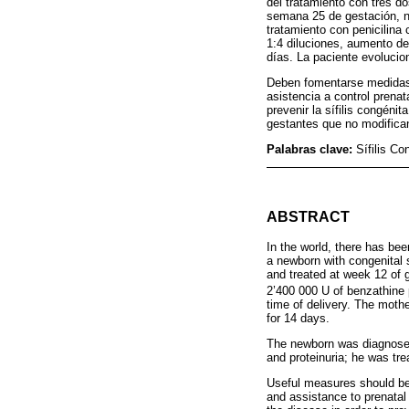
del tratamiento con tres do
semana 25 de gestación, ni
tratamiento con penicilina 
1:4 diluciones, aumento de 
días. La paciente evolucio
Deben fomentarse medidas ú
asistencia a control prenat
prevenir la sífilis congénit
gestantes que no modifican
Palabras clave:
Sífilis C
ABSTRACT
In the world, there has bee
a newborn with congenital s
and treated at week 12 of g
2’400 000 U of benzathine p
time of delivery. The mothe
for 14 days.
The newborn was diagnosed 
and proteinuria; he was trea
Useful measures should be 
and assistance to prenatal 