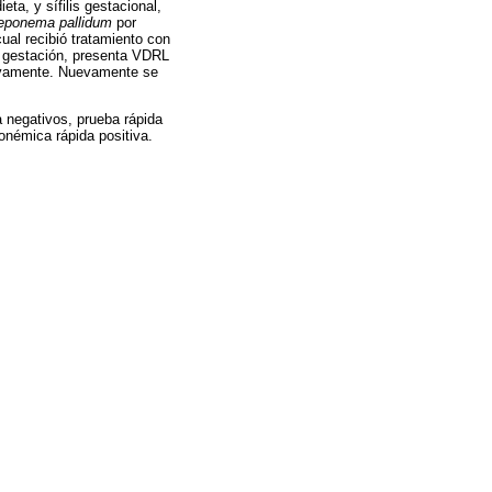
ta, y sífilis gestacional,
eponema pallidum
por
cual recibió tratamiento con
e gestación, presenta VDRL
tivamente. Nuevamente se
 negativos, prueba rápida
onémica rápida positiva.