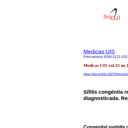
Medicas UIS
Print version
ISSN
0121-031
Medicas UIS vol.33 no
https://doi.org/10.18273/revme
Sífilis congénita 
diagnosticada. Re
Congenital syphilis