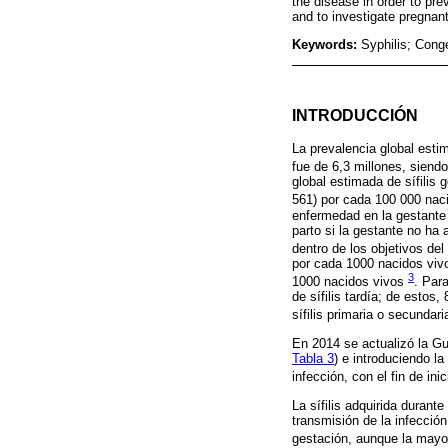
the disease in order to pre
and to investigate pregnan
Keywords:
Syphilis; Cong
INTRODUCCIÓN
La prevalencia global estim
fue de 6,3 millones, sien
global estimada de sífilis 
561) por cada 100 000 nac
enfermedad en la gestante 
parto si la gestante no ha
dentro de los objetivos del
por cada 1000 nacidos vivo
3
1000 nacidos vivos
. Par
de sífilis tardía; de estos
sífilis primaria o secundar
En 2014 se actualizó la Gu
Tabla 3
) e introduciendo la
infección, con el fin de in
La sífilis adquirida durant
transmisión de la infecció
gestación, aunque la mayor