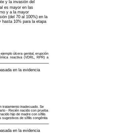
e y la invasión del
tal es mayor en las
smo y a la mayor
ión (del 70 al 100%) en la
 y hasta 10% para la etapa
ejemplo úlcera genital, erupción
némica reactiva (VDRL, RPR) a
basada en la evidencia
on tratamiento inadecuado. Se
arto - Recién nacido con prueba
cido hijo de madre con sífilis
 sugestivos de sífilis congénita
basada en la evidencia