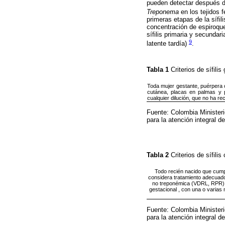
pueden detectar después d
Treponema
en los tejidos 
primeras etapas de la sífil
concentración de espiroque
sífilis primaria y secundar
9
latente tardía)
.
Tabla 1
Criterios de sífili
Toda mujer gestante, puérpera o
cutánea, placas en palmas y 
cualquier dilución, que no ha rec
Fuente: Colombia Ministeri
para la atención integral de
Tabla 2
Criterios de sífili
Todo recién nacido que cumpl
considera tratamiento adecuado
no treponémica (VDRL, RPR) co
gestacional , con una o varias 
Fuente: Colombia Ministeri
para la atención integral d