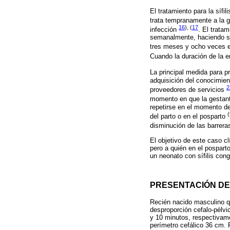
El tratamiento para la sífi
trata tempranamente a la g
16
), (
17
infección
. El trata
semanalmente, haciendo seg
tres meses y ocho veces e
Cuando la duración de la 
La principal medida para p
adquisición del conocimie
2
proveedores de servicios
momento en que la gestante
repetirse en el momento del
(
del parto o en el posparto
disminución de las barrera
El objetivo de este caso cl
pero a quién en el posparto
un neonato con sífilis cong
PRESENTACIÓN DE
Recién nacido masculino q
desproporción cefalo-pélvic
y 10 minutos, respectivam
perímetro cefálico 36 cm. 