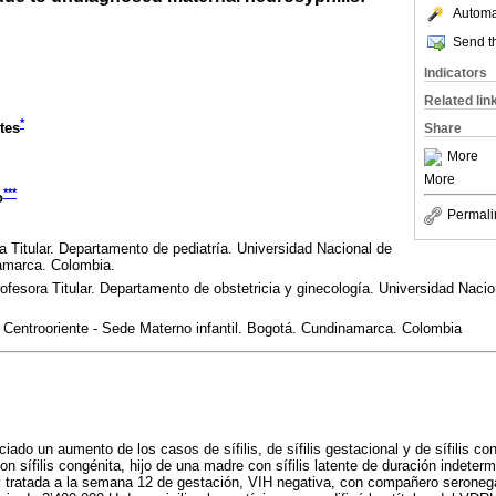
Automat
Send th
Indicators
Related lin
*
tes
Share
More
More
***
o
Permali
a Titular. Departamento de pediatría. Universidad Nacional de
amarca. Colombia.
ofesora Titular. Departamento de obstetricia y ginecología. Universidad Naci
 Centrooriente - Sede Materno infantil. Bogotá. Cundinamarca. Colombia
ado un aumento de los casos de sífilis, de sífilis gestacional y de sífilis co
n sífilis congénita, hijo de una madre con sífilis latente de duración indete
y tratada a la semana 12 de gestación, VIH negativa, con compañero seronegat