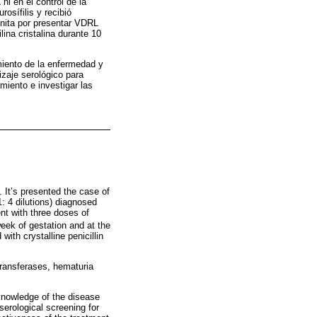
ni en el control de la
osífilis y recibió
génita por presentar VDRL
ina cristalina durante 10
miento de la enfermedad y
izaje serológico para
amiento e investigar las
. It’s presented the case of
1: 4 dilutions) diagnosed
ent with three doses of
ek of gestation and at the
ith crystalline penicillin
transferases, hematuria
knowledge of the disease
serological screening for