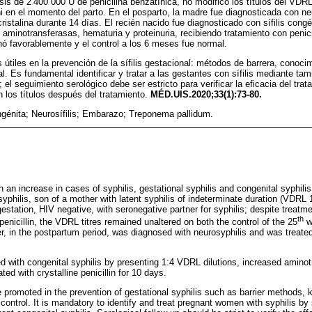
sis de 2’400 000 U de penicilina benzatínica, no modificó los títulos del VDRL 
 en el momento del parto. En el posparto, la madre fue diagnosticada con neur
cristalina durante 14 días. El recién nacido fue diagnosticado con sífilis con
aminotransferasas, hematuria y proteinuria, recibiendo tratamiento con penicil
nó favorablemente y el control a los 6 meses fue normal.
tiles en la prevención de la sífilis gestacional: métodos de barrera, conoci
al. Es fundamental identificar y tratar a las gestantes con sífilis mediante tam
a; el seguimiento serológico debe ser estricto para verificar la eficacia del trat
 los títulos después del tratamiento.
MÉD.UIS.2020;33(1):73-80.
ongénita; Neurosífilis; Embarazo; Treponema pallidum.
n an increase in cases of syphilis, gestational syphilis and congenital syphilis
yphilis, son of a mother with latent syphilis of indeterminate duration (VDRL 
estation, HIV negative, with seronegative partner for syphilis; despite treatm
th
enicillin, the VDRL titres remained unaltered on both the control of the 25
we
r, in the postpartum period, was diagnosed with neurosyphilis and was treated w
with congenital syphilis by presenting 1:4 VDRL dilutions, increased amino
ted with crystalline penicillin for 10 days.
promoted in the prevention of gestational syphilis such as barrier methods, 
control. It is mandatory to identify and treat pregnant women with syphilis by 