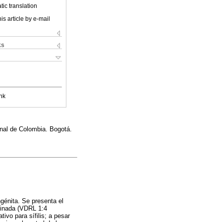
ic translation
is article by e-mail
ks
nk
onal de Colombia. Bogotá.
ngénita. Se presenta el
rminada (VDRL 1:4
ivo para sífilis; a pesar