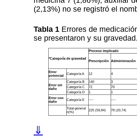
medicina 7 (1,86%), auxiliar 
(2,13%) no se registró el nomb
Tabla 1
Errores de medicación
se presentaron y su gravedad
Proceso implicado
*Categoría de gravedad
Prescripción
Administración
Error
Categoría A
12
4
potencial
Categoría B
140
3
Error sin
Categoría C
72
70
daño
Categoría D
1
1
Error
con
Categoría E
----
----
daño
Total general
225 (59,84)
78 (20,74)
n(%)
⇓