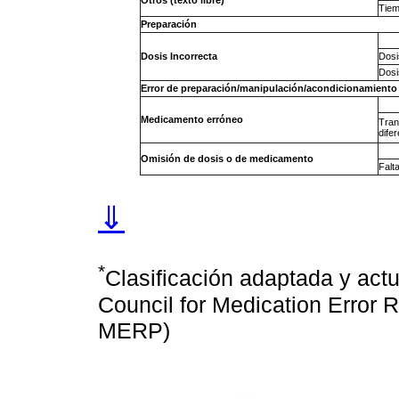
Otros (texto libre)
Tiem
Preparación
Dosis Incorrecta
Dosi
Dosi
Error de preparación/manipulación/acondicionamiento
Medicamento erróneo
Tran
difer
Omisión de dosis o de medicamento
Falt
⇓
*
Clasificación adaptada y actu
Council for Medication Error 
MERP)