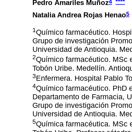
4
****
Pedro Amariles Muñoz
5
Natalia Andrea Rojas Henao
1
Químico farmacéutico. Hospit
Grupo de investigación Promo
Universidad de Antioquia. Med
2
Químico farmacéutico. MSc e
Tobón Uribe. Medellín. Antioq
3
Enfermera. Hospital Pablo To
4
Químico farmacéutico. PhD en
Departamento de Farmacia, Un
Grupo de investigación Promo
Universidad de Antioquia. Med
5
Química farmacéutica. MSc e