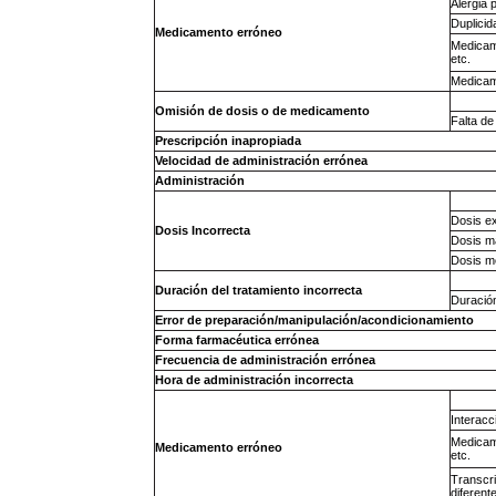
Alergia 
Duplicid
Medicamento erróneo
Medicame
etc.
Medicame
Omisión de dosis o de medicamento
Falta de
Prescripción inapropiada
Velocidad
de
administración errónea
Administración
Dosis ex
Dosis Incorrecta
Dosis m
Dosis m
Duración del tratamiento incorrecta
Duració
Error de preparación/manipulación/acondicionamiento
Forma
farmacéutica
errónea
Frecuencia de administración errónea
Hora de administración incorrecta
Interac
Medicame
Medicamento erróneo
etc.
Transcri
diferente