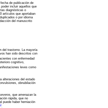
n fecha de publicación de
 poder incluir aquellos que
ctas diagnósticas o
30 artículos que aportaban
 duplicados o por idioma
edacción del manuscrito
n del trastorno. La mayoría
vos han sido descritos con
pacientes con enfermedad
terioro cognitivo,
anifestaciones leves como
a alteraciones del estado
onvulsiones, obnubilación
 severos, que amenazan la
ación rápida, que no
l puede haber herniación
22
.