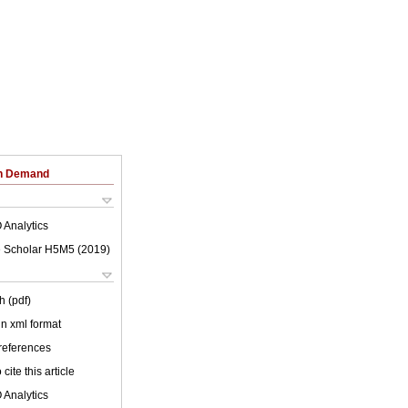
on Demand
 Analytics
 Scholar H5M5 (
2019
)
h (pdf)
 in xml format
 references
cite this article
 Analytics