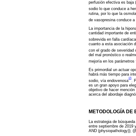
perfusión efectiva es baja 
sodio lo que conduce a he
rutina, por lo que la osmo
de vasopresina conduce a e
La importancia de la hipon
cantidad importante de ent
sobrevida en falla cardíaca
cuanto a esta asociación d
con el grado de severidad 
del mal pronóstico o real
mejoría en los parámetros 
Es primordial un actuar op
habrá más tiempo para int
15
sodio, vía endovenosa
. 
es un gran apoyo para eleg
objetivo de hacer mención 
acerca del abordaje diagnós
METODOLOGÍA DE
La estrategia de búsqueda
entre septiembre de 2019 y
AND (physiopathology)); (