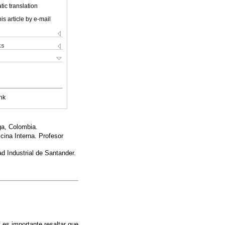
ic translation
is article by e-mail
ks
nk
ga, Colombia.
ina Interna. Profesor
 Industrial de Santander.
 es importante resaltar que