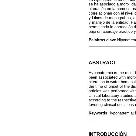
se ha asociado a morbilida
alteración en la homeostas
correlacionan con el nivel
y Lilacs de monografías, ar
y manejo de la entidad. Par
permitiendo la corrección 
bajo un abordaje práctico 
Palabras clave
Hiponatrem
ABSTRACT
Hyponatremia is the most fr
been associated with morbid
alteration in water homeos
the time of onset of the d
articles was performed with
clinical laboratory studies
according to the respectiv
favoring clinical decisions
Keywords
Hyponatremia; E
INTRODUCCIÓN