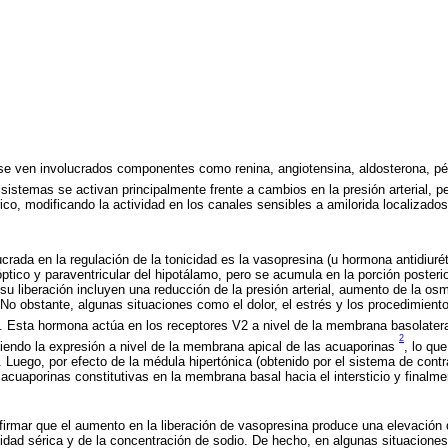
 se ven involucrados componentes como renina, angiotensina, aldosterona, pép
 sistemas se activan principalmente frente a cambios en la presión arterial, pe
co, modificando la actividad en los canales sensibles a amilorida localizados 
crada en la regulación de la tonicidad es la vasopresina (u hormona antidiurét
ptico y paraventricular del hipotálamo, pero se acumula en la porción posterior
 su liberación incluyen una reducción de la presión arterial, aumento de la os
 No obstante, algunas situaciones como el dolor, el estrés y los procedimient
. Esta hormona actúa en los receptores V2 a nivel de la membrana basolateral
2
eciendo la expresión a nivel de la membrana apical de las acuaporinas
, lo qu
 Luego, por efecto de la médula hipertónica (obtenido por el sistema de contr
 acuaporinas constitutivas en la membrana basal hacia el intersticio y finalme
afirmar que el aumento en la liberación de vasopresina produce una elevación 
icidad sérica y de la concentración de sodio. De hecho, en algunas situacione