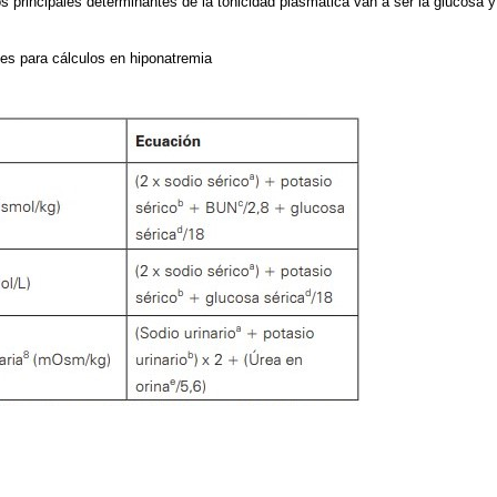
los principales determinantes de la tonicidad plasmática van a ser la glucosa y
es para cálculos en hiponatremia