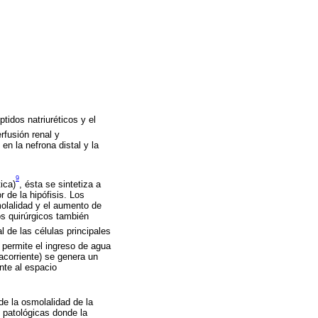
tidos natriuréticos y el
rfusión renal y
en la nefrona distal y la
9
ica)
, ésta se sintetiza a
 de la hipófisis. Los
molalidad y el aumento de
os quirúrgicos también
 de las células principales
e permite el ingreso de agua
acorriente) se genera un
nte al espacio
de la osmolalidad de la
s patológicas donde la