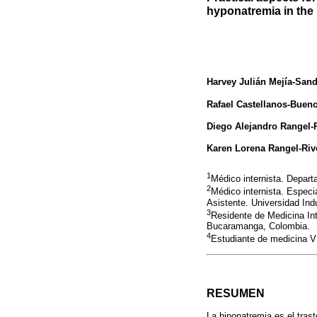
hyponatremia in the 
Harvey Julián Mejía-San
Rafael Castellanos-Buen
Diego Alejandro Rangel-
Karen Lorena Rangel-Riv
1
Médico internista. Depar
2
Médico internista. Espec
Asistente. Universidad In
3
Residente de Medicina In
Bucaramanga, Colombia.
4
Estudiante de medicina V
RESUMEN
La hiponatremia es el tras