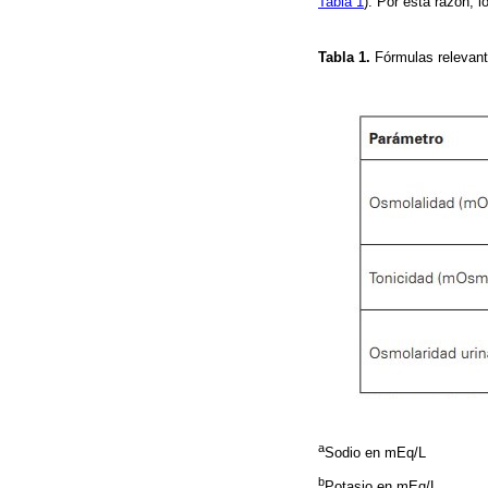
Tabla 1
). Por esta razón, 
Tabla 1.
Fórmulas relevant
a
Sodio en mEq/L
b
Potasio en mEq/L