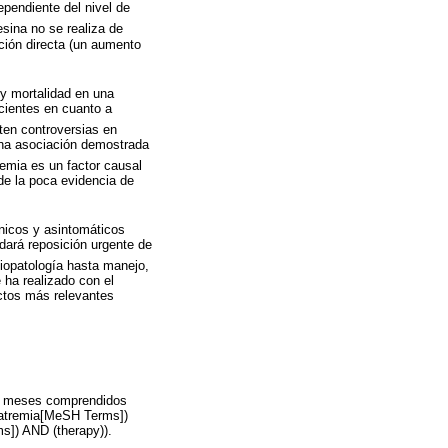
ependiente del nivel de
esina no se realiza de
ación directa (un aumento
 y mortalidad en una
cientes en cuanto a
ten controversias en
 una asociación demostrada
remia es un factor causal
e la poca evidencia de
ónicos y asintomáticos
ará reposición urgente de
siopatología hasta manejo,
 ha realizado con el
ectos más relevantes
os meses comprendidos
onatremia[MeSH Terms])
s]) AND (therapy)).