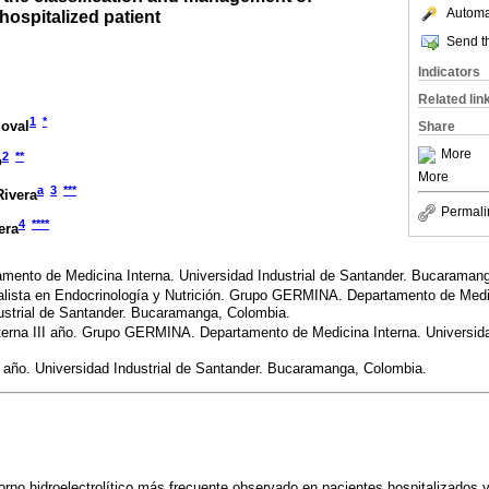
Automat
hospitalized patient
Send th
Indicators
Related lin
1
*
doval
Share
More
2
**
o
More
a
3
***
Rivera
Permali
4
****
era
tamento de Medicina Interna. Universidad Industrial de Santander. Bucaraman
ialista en Endocrinología y Nutrición. Grupo GERMINA. Departamento de Medic
dustrial de Santander. Bucaramanga, Colombia.
terna III año. Grupo GERMINA. Departamento de Medicina Interna. Universidad
 año. Universidad Industrial de Santander. Bucaramanga, Colombia.
torno hidroelectrolítico más frecuente observado en pacientes hospitalizados y