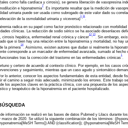
(tales como falla cardíaca y cirrosis), se genera liberación de vasopresina ind
7
modilución e hiponatremia
. Es importante resaltar que la medición de vasopr
lalidad urinaria puede ser usada como subrogado de este valor dado su correl
1
11
,
levación de la osmolalidad urinaria y viceversa)
.
atremia radica en su papel como factor pronóstico relacionado con morbilidad
idades clínicas. La reducción de sodio sérico se ha asociado desenlaces defi
12
13
,
, cirrosis hepática, enfermedad renal crónica y cáncer
. Sin embargo, exis
ado que si bien hay una relación entre la hiponatremia y mortalidad, no hay
14
de la primera
. Asimismo, existen autores que dudan si realmente la hiponat
mente corresponde a un marcador de enfermedad avanzada, sumado al hecho d
1
funcionales tras la corrección del trastorno en las enfermedades crónicas
.
ortuno y certero de acuerdo al contexto clínico. Por ejemplo, en los casos cr
ervenciones y seguimiento, mientras que un caso agudo y sintomático demand
Por lo anterior, conocer los aspectos fundamentales de esta entidad, desde fi
ir el camino a seguir más adecuado, minimizando los errores. Este trabajo se
de los aspectos claves en la práctica clínica, con una propuesta de los asp
tico y terapéutico de la hiponatremia en el paciente hospitalizado.
 BÚSQUEDA
 de información se realizó en las bases de datos Pubmed y Lilacs durante l
 marzo de 2020. Se utilizó la siguiente combinación de los términos: ((hyp
(hyponatremia[MeSH Terms]) AND (classification)); ((hyponatremia[MeSH Term