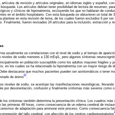
artículos de revisión y artículos originales, en idiomas inglés y español, co
 búsqueda. Los artículos debían tener posibilidad de lectura de resumen, para
ológicos y clínicos de hiponatremia, excluyendo los que no hablaran de condu
entes en el ámbito hospitalario. Con esta búsqueda se obtuvieron un total de 
a plantear en esta revisión de tema, de los cuales fueron excluidos 6 por ser
s. Finalmente, fueron revisados 24 artículos para la inclusión, extracción y r
as
ia usualmente se correlacionan con el nivel de sodio y el tiempo de aparició
on niveles de sodio menores a 130 mEq/L, pero algunos síntomas neurocogniti
rincipalmente en población susceptible como los adultos mayores frágiles y 
sis, en los cuales se ha relacionado la hiponatremia con un mayor riesgo de de
 Debe destacarse que muchos pacientes pueden ser asintomáticos o tener m
20
 estado de ánimo
.
s niveles de sodio, se acentúan las manifestaciones neurológicas, llevando 
nte por desorientación, confusión y finalmente síntomas más severos como c
 de los síntomas también determina la presentación clínica. Los cuadros más
n las primeras 48 horas, como consecuencia de un edema cerebral de instaur
canismos de adaptación para aminorar este proceso. Como consecuencia fata
 compresión del tallo cerebral, con afección de los centros cardiorespiratorios