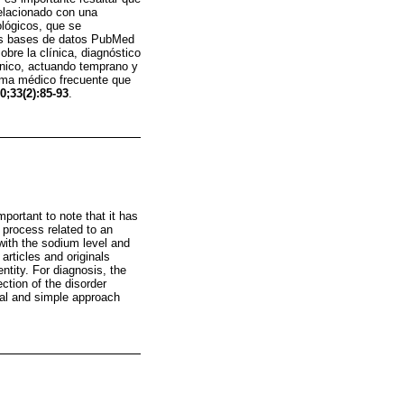
relacionado con una
ológicos, que se
 las bases de datos PubMed
obre la clínica, diagnóstico
línico, actuando temprano y
lema médico frecuente que
;33(2):85-93
.
mportant to note that it has
 process related to an
with the sodium level and
articles and originals
ntity. For diagnosis, the
ection of the disorder
cal and simple approach