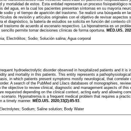
d y mortalidad de estos. Esta entidad representa un proceso fisiopatológico 
is del agua, en la cual los pacientes presentan síntomas en su mayoría neur
 de sodio y el tiempo de aparición del trastorno. Se realizó una búsqueda en
tículos de revisión y artículos originales con el objetivo de revisar aspectos s
a el diagnóstico, la batería de estudios se solicita en función del contexto c
del trastorno de acuerdo al escenario respectivo. La hiponatremia es un prob
y sencillo permite tomar decisiones clínicas de forma oportuna.
MÉD.UIS. 2020
ia; Electrólitos; Sodio; Solución salina; Agua corporal
equent hydroelectrolytic disorder observed in hospitalized patients and it is i
ity and mortality in this patients. This entity represents a pathophysiological
tasis, in which patients present symptoms mostly neurological, that correlate 
isorder. A search of the PubMed and Lilacs databases of monographies, review 
 the objective to review clinical, diagnostic and management aspects of this e
 are requested depending on the clinical context, acting early and allowing corr
e scenario. Hyponatremia is a frequent medical problem that requires a practi
 in a timely manner.
MÉD.UIS. 2020;33(2):85-93
.
lectrolytes; Sodium; Saline solution; Body Water