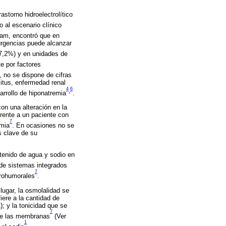
storno hidroelectrolítico
o al escenario clínico
dam, encontró que en
urgencias puede alcanzar
17,2%) y en unidades de
e por factores
, no se dispone de cifras
itus, enfermedad renal
4
6
,
arrollo de hiponatremia
.
on una alteración en la
frente a un paciente con
7
emia
. En ocasiones no se
s clave de su
ntenido de agua y sodio en
s de sistemas integrados
7
urohumorales
.
lugar, la osmolalidad se
iere a la cantidad de
; y la tonicidad que se
7
bre las membranas
(Ver
1