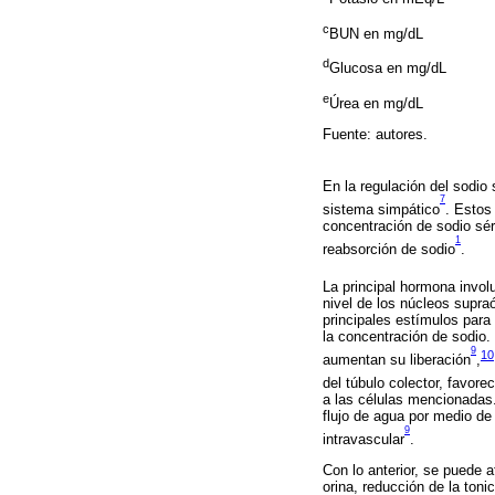
c
BUN en mg/dL
d
Glucosa en mg/dL
e
Úrea en mg/dL
Fuente: autores.
En la regulación del sodio
7
sistema simpático
. Estos
concentración de sodio séri
1
reabsorción de sodio
.
La principal hormona involu
nivel de los núcleos supraó
principales estímulos para
la concentración de sodio.
9
10
aumentan su liberación
,
del túbulo colector, favor
a las células mencionadas.
flujo de agua por medio de
9
intravascular
.
Con lo anterior, se puede 
orina, reducción de la ton