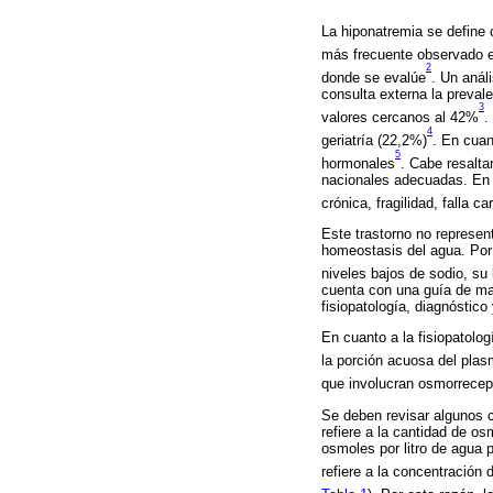
La hiponatremia se define 
más frecuente observado e
2
donde se evalúe
. Un anál
consulta externa la preval
3
valores cercanos al 42%
.
4
geriatría (22,2%)
. En cuan
5
hormonales
. Cabe resalta
nacionales adecuadas. En 
crónica, fragilidad, falla 
Este trastorno no represen
homeostasis del agua. Por 
niveles bajos de sodio, su
cuenta con una guía de man
fisiopatología, diagnóstic
En cuanto a la fisiopatolo
la porción acuosa del plas
que involucran osmorrecep
Se deben revisar algunos c
refiere a la cantidad de o
osmoles por litro de agua 
refiere a la concentración