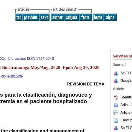
Services 
9
On-line version
ISSN
1794-5240
Journal
.2 Bucaramanga May/Aug. 2020 Epub Aug 30, 2020
SciELO
d.v33n2-2020009
Google
REVISIÓN DE TEMA
Article
 para la clasificación, diagnóstico y
Spanis
remia en el paciente hospitalizado
Article
Article
How to 
SciELO
r the classification and management of