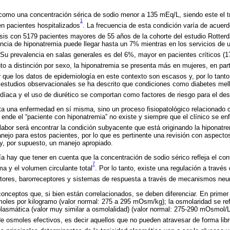
como una concentración sérica de sodio menor a 135 mEq/L, siendo este el tra
1
n pacientes hospitalizados
. La frecuencia de esta condición varía de acuerd
isis con 5179 pacientes mayores de 55 años de la cohorte del estudio Rotter
encia de hiponatremia puede llegar hasta un 7% mientras en los servicios de 
 Su prevalencia en salas generales es del 6%, mayor en pacientes críticos (
to a distinción por sexo, la hiponatremia se presenta más en mujeres, en part
r que los datos de epidemiología en este contexto son escasos y, por lo tanto
estudios observacionales se ha descrito que condiciones como diabetes mell
cardíaca y el uso de diurético se comportan como factores de riesgo para el des
ta una enfermedad en sí misma, sino un proceso fisiopatológico relacionado c
ende el “paciente con hiponatremia” no existe y siempre que el clínico se en
 labor será encontrar la condición subyacente que está originando la hiponatr
ejo para estos pacientes, por lo que es pertinente una revisión con aspecto
o y, por supuesto, un manejo apropiado.
gía hay que tener en cuenta que la concentración de sodio sérico refleja el co
7
ma y el volumen circulante total
. Por lo tanto, existe una regulación a travé
tores, barorreceptores y sistemas de respuesta a través de mecanismos ne
onceptos que, si bien están correlacionados, se deben diferenciar. En primer 
smoles por kilogramo (valor normal: 275 a 295 mOsm/kg); la osmolaridad se ref
plasmática (valor muy similar a osmolalidad) (valor normal: 275-290 mOsmol/L)
 de osmoles efectivos, es decir aquellos que no pueden atravesar de forma li