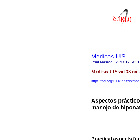
Medicas UIS
Print version
ISSN
0121-031
Medicas UIS vol.33 no
https://doi.org/10.18273/revme
Aspectos prácticos
manejo de hiponat
Practical aspects fo