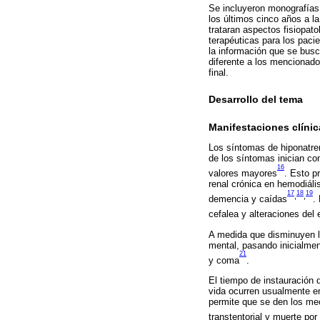
Se incluyeron monografías, 
los últimos cinco años a la
trataran aspectos fisiopat
terapéuticas para los paci
la información que se busc
diferente a los mencionado
final.
Desarrollo del tema
Manifestaciones clínic
Los síntomas de hiponatrem
de los síntomas inician c
16
valores mayores
. Esto p
renal crónica en hemodiáli
17
18
19
,
,
demencia y caídas
.
cefalea y alteraciones del
A medida que disminuyen lo
mental, pasando inicialme
21
y coma
.
El tiempo de instauración
vida ocurren usualmente e
permite que se den los me
transtentorial y muerte por