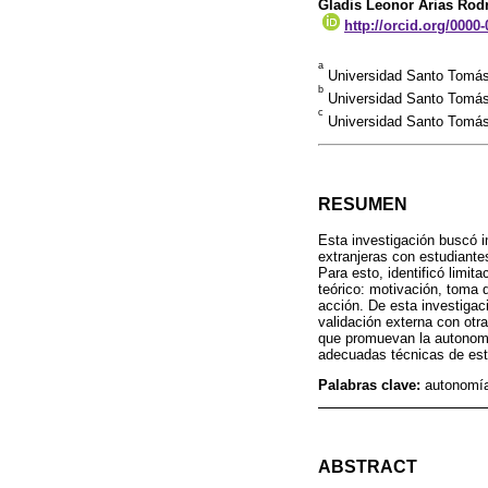
Gladis Leonor Arias Rod
http://orcid.org/0000
a
Universidad Santo Tomás
b
Universidad Santo Tomás
c
Universidad Santo Tomás
RESUMEN
Esta investigación buscó i
extranjeras con estudiante
Para esto, identificó limit
teórico: motivación, toma 
acción. De esta investigac
validación externa con otr
que promuevan la autonomí
adecuadas técnicas de est
Palabras clave:
autonomía
ABSTRACT