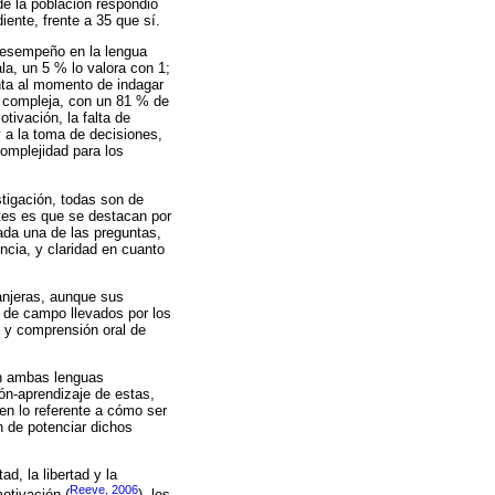
de la población respondió
ente, frente a 35 que sí.
 desempeño en la lengua
la, un 5 % lo valora con 1;
nta al momento de indagar
s compleja, con un 81 % de
tivación, la falta de
y a la toma de decisiones,
omplejidad para los
stigación, todas son de
ntes es que se destacan por
ada una de las preguntas,
cia, y claridad en cuanto
anjeras, aunque sus
s de campo llevados por los
 y comprensión oral de
en ambas lenguas
ón-aprendizaje de estas,
en lo referente a cómo ser
n de potenciar dichos
d, la libertad y la
Reeve, 2006