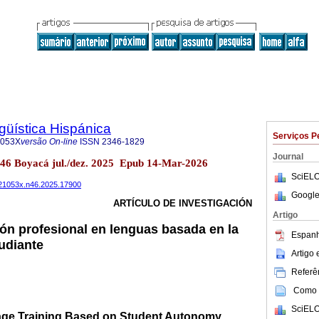
üística Hispánica
Serviços P
-053X
versão On-line
ISSN
2346-1829
Journal
no.46 Boyacá jul./dez. 2025 Epub 14-Mar-2026
SciELO
0121053x.n46.2025.17900
Google
ARTÍCULO DE INVESTIGACIÓN
Artigo
ón profesional en lenguas basada en la
Espanh
udiante
Artigo
Referên
Como c
SciELO
age Training Based on Student Autonomy