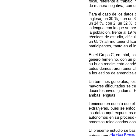
focal, referente al trabajo
de manera negativa, con un
Para el caso de los datos 
inglesa; un 30 %, con un 3
un 14 %, con 2; un 32 %, c
la lengua con la que se pr
la población, frente al 19 
técnicas de estudio, dificu
un 65 % afirmó tener dific
participantes, tanto en el 
En el Grupo C, en total, ha
género femenino, con un pr
su buen rendimiento académ
todos demostraron tener c
a los estilos de aprendizaj
En términos generales, lo
mayores dificultades se ce
docentes investigadores. 
ambas lenguas.
Teniendo en cuenta que el 
extranjeras, pues se enfoc
los datos aquí expuestos c
autónomos en su proceso de
procesos relacionados con e
El presente estudio se bas
Narváez Rivero,