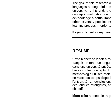
The goal of this research 
languages among third-sem
university. To this end, it 
concepts: motivation, deci
acknowledge a partial impac
other university populatio
learning process in order t
Keywords:
autonomy; lear
RESUME
Cette recherche visait à m
français en tant que langu
dans une université privée.
basés sur les concepts du c
méthodologie utilisée était
en raison du temps disponib
l'université. En conclusion
des langues étrangères, af
objectifs.
Mots clés:
autonomie; app