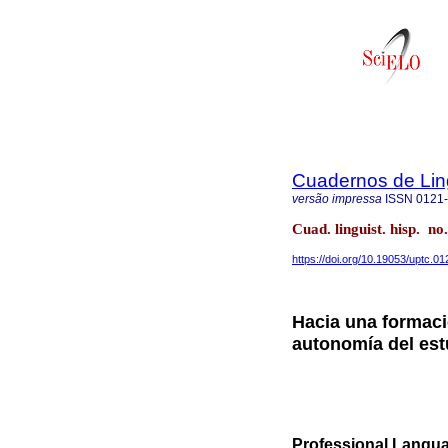
Cuadernos de Ling
versão impressa
ISSN
0121
Cuad. linguist. hisp. 
https://doi.org/10.19053/uptc.
Hacia una formaci
autonomía del est
Professional Langu