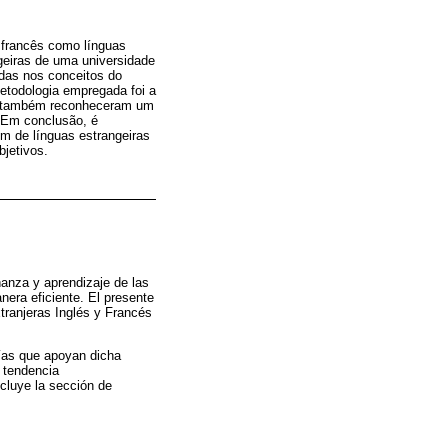
 francês como línguas
geiras de uma universidade
adas nos conceitos do
etodologia empregada foi a
as também reconheceram um
. Em conclusão, é
m de línguas estrangeiras
jetivos.
anza y aprendizaje de las
nera eficiente. El presente
tranjeras Inglés y Francés
orías que apoyan dicha
a tendencia
ncluye la sección de