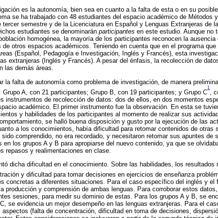
igación es la autonomía, bien sea en cuanto a la falta de esta o en su posibl
blema se ha trabajado con 48 estudiantes del espacio académico de Métodos 
tercer semestre y de la Licenciatura en Español y Lenguas Extranjeras de l
Dichos estudiantes se denominarán
participantes
en este estudio. Aunque no 
población homogénea, la mayoría de los participantes reconocen la ausencia 
os de otros espacios académicos. Teniendo en cuenta que en el programa que 
áreas (Español, Pedagogía e Investigación, Inglés y Francés), esta investiga
uas extranjeras (Inglés y Francés). A pesar del énfasis, la recolección de dat
on las demás áreas.
nar la falta de autonomía como problema de investigación, de manera prelimina
1
: Grupo A, con 21 participantes; Grupo B, con 19 participantes; y Grupo C
, c
es instrumentos de recolección de datos: dos de ellos, en dos momentos espec
spacio académico. El primer instrumento fue la observación. En esta se tuvi
ntos y habilidades de los participantes al momento de realizar sus activida
mportamiento, se halló buena disposición y gusto por la ejecución de las act
uanto a los conocimientos, había dificultad para retomar contenidos de otras
 sido comprendido, no era recordado, y necesitaron retomar sus apuntes de s
s en los grupos A y B para apropiarse del nuevo contenido, ya que se olvidaba
os repasos y realimentaciones en clase.
tó dicha dificultad en el conocimiento. Sobre las habilidades, los resultad
ntración y dificultad para tomar decisiones en ejercicios de enseñanza problé
 concretas a diferentes situaciones. Para el caso específico del inglés y el 
a producción y comprensión de ambas lenguas. Para corroborar estos datos, 
tes sesiones, para medir su dominio de estas. Para los grupos A y B, se en
o C, se evidencia un mejor desempeño en las lenguas extranjeras. Para el cas
s aspectos (falta de concentración, dificultad en toma de decisiones, dispersi