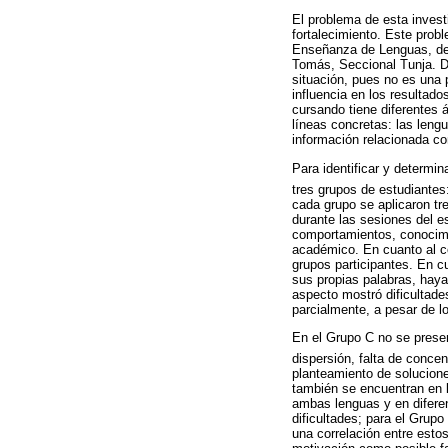
El problema de esta invest
fortalecimiento. Este pro
Enseñanza de Lenguas, de 
Tomás, Seccional Tunja. 
situación, pues no es una 
influencia en los resultad
cursando tiene diferentes 
líneas concretas: las leng
información relacionada c
Para identificar y determi
tres grupos de estudiantes
cada grupo se aplicaron tr
durante las sesiones del e
comportamientos, conocimie
académico. En cuanto al co
grupos participantes. En c
sus propias palabras, haya
aspecto mostró dificultade
parcialmente, a pesar de l
En el Grupo C no se presen
dispersión, falta de conce
planteamiento de soluciones
también se encuentran en l
ambas lenguas y en diferen
dificultades; para el Grup
una correlación entre esto