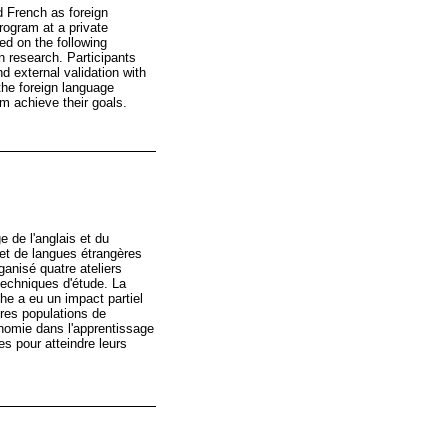
d French as foreign
ogram at a private
sed on the following
n research. Participants
d external validation with
the foreign language
em achieve their goals.
 de l'anglais et du
 et de langues étrangères
ganisé quatre ateliers
techniques d'étude. La
che a eu un impact partiel
tres populations de
tonomie dans l'apprentissage
s pour atteindre leurs