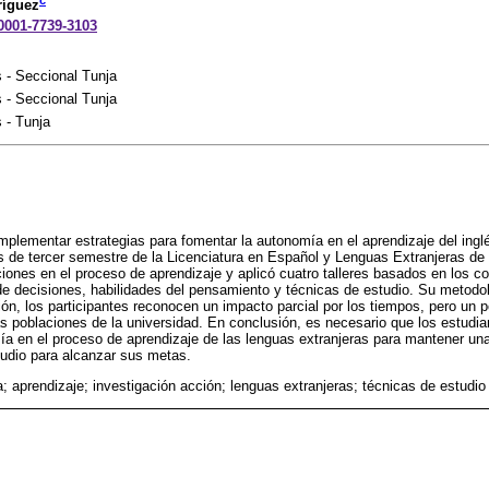
ríguez
-0001-7739-3103
 - Seccional Tunja
 - Seccional Tunja
 - Tunja
mplementar estrategias para fomentar la autonomía en el aprendizaje del ing
s de tercer semestre de la Licenciatura en Español y Lenguas Extranjeras de 
aciones en el proceso de aprendizaje y aplicó cuatro talleres basados en los c
de decisiones, habilidades del pensamiento y técnicas de estudio. Su metodol
ión, los participantes reconocen un impacto parcial por los tiempos, pero un p
as poblaciones de la universidad. En conclusión, es necesario que los estudia
a en el proceso de aprendizaje de las lenguas extranjeras para mantener un
udio para alcanzar sus metas.
; aprendizaje; investigación acción; lenguas extranjeras; técnicas de estudio