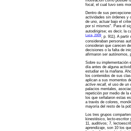
motivación como posible fa
focal, el cual tuvo seis m
Dentro de sus percepciones
actividades sin órdenes y 
de uno, actuar bajo el cri
por sí mismos". Para el si
autodirigirse; es decir, l
Luca, 2009
, p. 911). A part
consideraban personas aut
consideran que carecen de 
decisiones o la falta de in
afirmaron ser autónomos, pe
Sobre su implementación en
día antes de alguna activi
estudiar en la mañana. Aho
los contenidos de sus clas
aplican a sus momentos de
active recall,
el uso de un d
palacios mentales, asociaci
repetición por medio de la
los que señalaron estas e
a través de colores, monól
mayoría del resto de la pob
Los tres grupos comparten e
kinestésico, lecto-escritor
11, auditivos; 7, lectoescr
aprendizaje, son 10 los qu