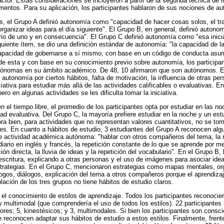
ctor. Estas consideraciones se incluyeron a partir de la segunda técnica de i
omentos. Para su aplicación, los participantes hablaron de sus nociones de a
, el Grupo A definió autonomía como "capacidad de hacer cosas solos, el traba
organizar ideas para el día siguiente". El Grupo B, en general, definió auton
terio de uno y en consecuencia". El Grupo C definió autonomía como "esa inici
guiente ítem, se dio una definición estándar de autonomía: "la capacidad de l
a capacidad de gobernarse a sí mismo, con base en un código de conducta asu
ir de esta y con base en su conocimiento previo sobre autonomía, los participa
ónomas en su ámbito académico. De 48, 10 afirmaron que son autónomos. El 
autonomía por ciertos hábitos, falta de motivación, la influencia de otras p
iciativa para estudiar más allá de las actividades calificables o evaluativas. E
ro en algunas actividades se les dificulta tomar la iniciativa.
 el tiempo libre, el promedio de los participantes opta por estudiar en las no
dad evaluativa. Del Grupo C, la mayoría prefiere estudiar en la noche y un es
ra bien, para actividades que no representan valores cuantitativos, no se toma
es. En cuanto a hábitos de estudio, 3 estudiantes del Grupo A reconocen alg
 actividad académica autónoma: "hablar con otros compañeros del tema, la r
iario en inglés y francés, la repetición constante de lo que se aprende por me
ón directa, la lluvia de ideas y la repetición del vocabulario". En el Grupo B, 
 escritura, explicando a otras personas y el uso de imágenes para asociar idea
strategias. En el Grupo C, mencionaron estrategias como mapas mentales, or
ogos, diálogos, explicación del tema a otros compañeros porque el aprendizaj
lación de los tres grupos no tiene hábitos de estudio claros.
l conocimiento de estilos de aprendizaje. Todos los participantes reconociero
 y multimodal (que comprendería el uso de todos los estilos). 22 participantes
itores; 5, kinestésicos; y 3, multimodales. Si bien los participantes son consc
e reconocen adaptar sus hábitos de estudio a estos estilos. Finalmente, frente