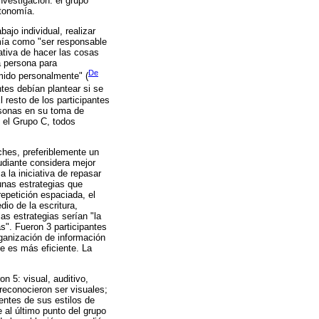
nvestigación: el grupo
utonomía.
jo individual, realizar
omía como "ser responsable
ativa de hacer las cosas
a persona para
De
mido personalmente" (
ntes debían plantear si se
resto de los participantes
ersonas en su toma de
n el Grupo C, todos
ches, preferiblemente un
tudiante considera mejor
 la iniciativa de repasar
unas estrategias que
epetición espaciada, el
dio de la escritura,
las estrategias serían "la
s". Fueron 3 participantes
ganización de información
e es más eficiente. La
n 5: visual, auditivo,
 reconocieron ser visuales;
ientes de sus estilos de
 al último punto del grupo