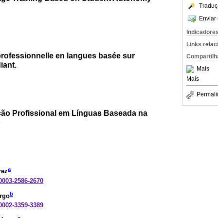
Traduç
Enviar 
Indicadore
Links rela
professionnelle en langues basée sur
Compartilh
iant.
Mais
Mais
Permali
o Profissional em Línguas Baseada na
o
a
rez
-0003-2586-2670
b
rgo
-0002-3359-3389
c