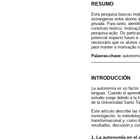
RESUMO
Esta pesquisa buscou impl
estrangeiras entre alunos
privada. Para tanto, ident
construto teórico: motiva
pesquisa-ação. Os partic
potencial impacto futuro 
necessário que os alunos 
para manter a motivação s
Palavras-chave:
autonomia
INTRODUCCIÓN
La autonomía es un factor 
lenguas. Cuando el aprendi
estudio surge debido a la 
de la Universidad Santo T
Este artículo describe las 
investigación, la metodolo
transformacional y, como ti
resultados, discusión y co
1. La autonomía en el 