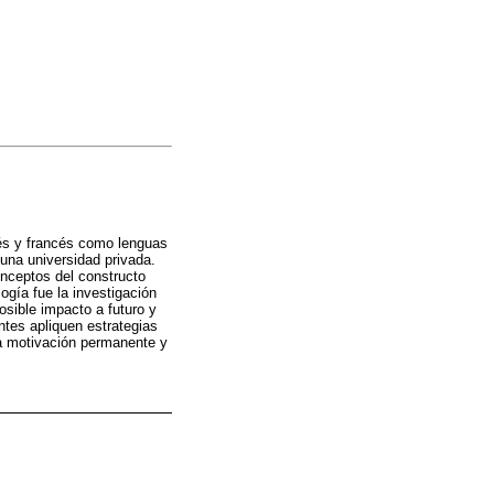
lés y francés como lenguas
una universidad privada.
onceptos del constructo
ogía fue la investigación
osible impacto a futuro y
ntes apliquen estrategias
a motivación permanente y