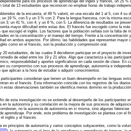
 independiente para los procesos de aprendizaje del inglés y francés, un 25 % 
 total de 13 estudiantes que reconocen no emplear horas de trabajo independi
obtenidos de la encuesta, el 49 % valoró, en una escala del 1 al 5, con 4 su
; un 19 %, con 5 y un 3 % con 2. Para la lengua francesa, con la misma esca
on 3; un 41 %, con 4; y un 8 %, con 5. La diferencia de resultados se prese
esenta mayor dificultad entre estas dos. El francés fue escogido como la má
% que escogió el inglés. Los factores que la población señala son la falta de mo
ltades en la concentración y el manejo del tiempo. Frente a la concentración 
ultad en ambos aspectos. Por último, las habilidades que representan mayor c
inglés como en el francés, son la producción y comprensión oral.
y 20 estudiantes, de las cuales 8 decidieron participar en el proyecto de inve
omedio de edad entre los 19 y 21 años. Algo que caracteriza a las participa
ico, responsabilidad y aportes significativos en cada sesión de clase. En c
laro su compromiso con sus procesos de aprendizaje, autonomía e independen
e que aplican a la hora de estudiar o adquirir conocimientos.
s participantes consideran que tienen un buen desempeño en las lenguas extr
ntran en el francés. Esta información coincide con los registros de los diario
En estas observaciones también se identifica menos dominio en la producción
fin de esta investigación no se extiende al desempeño de los participantes 
a en la autonomía y su correlación en la mejora de sus procesos de adquisici
orroboran, no la ausencia de autonomía en sí misma, sino algunas falencias 
 aprendizaje. Por ende, este problema de investigación se plantea con el fi
l inglés y el francés.
a en principios de autonomía y varios conceptos subyacentes, como la volunta
 2005