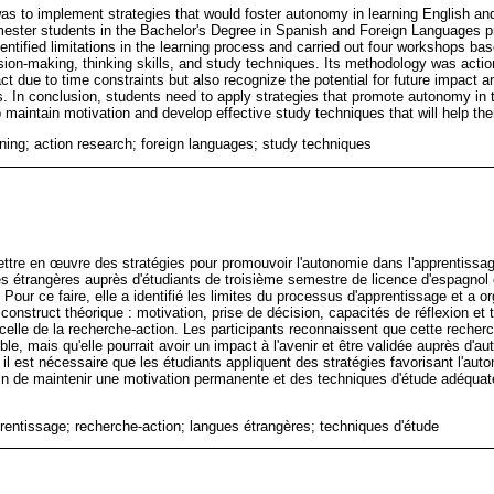
was to implement strategies that would foster autonomy in learning English an
ester students in the Bachelor's Degree in Spanish and Foreign Languages pr
identified limitations in the learning process and carried out four workshops ba
sion-making, thinking skills, and study techniques. Its methodology was actio
t due to time constraints but also recognize the potential for future impact an
ns. In conclusion, students need to apply strategies that promote autonomy in 
o maintain motivation and develop effective study techniques that will help th
ning; action research; foreign languages; study techniques
ettre en œuvre des stratégies pour promouvoir l'autonomie dans l'apprentissage
es étrangères auprès d'étudiants de troisième semestre de licence d'espagnol
 Pour ce faire, elle a identifié les limites du processus d'apprentissage et a or
onstruct théorique : motivation, prise de décision, capacités de réflexion et 
 celle de la recherche-action. Les participants reconnaissent que cette recher
le, mais qu'elle pourrait avoir un impact à l'avenir et être validée auprès d'au
, il est nécessaire que les étudiants appliquent des stratégies favorisant l'au
in de maintenir une motivation permanente et des techniques d'étude adéquate
rentissage; recherche-action; langues étrangères; techniques d'étude