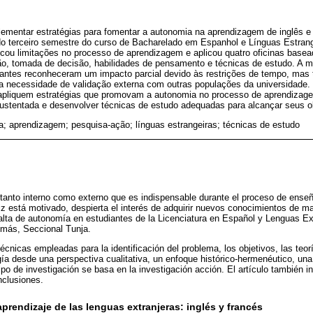
ementar estratégias para fomentar a autonomia na aprendizagem de inglês e
 do terceiro semestre do curso de Bacharelado em Espanhol e Línguas Estran
ificou limitações no processo de aprendizagem e aplicou quatro oficinas base
ção, tomada de decisão, habilidades de pensamento e técnicas de estudo. A m
ipantes reconheceram um impacto parcial devido às restrições de tempo, m
e a necessidade de validação externa com outras populações da universidade
apliquem estratégias que promovam a autonomia no processo de aprendizage
ustentada e desenvolver técnicas de estudo adequadas para alcançar seus ob
; aprendizagem; pesquisa-ação; línguas estrangeiras; técnicas de estudo
tanto interno como externo que es indispensable durante el proceso de enseñ
z está motivado, despierta el interés de adquirir nuevos conocimientos de ma
falta de autonomía en estudiantes de la Licenciatura en Español y Lenguas Ex
omás, Seccional Tunja.
técnicas empleadas para la identificación del problema, los objetivos, las te
gía desde una perspectiva cualitativa, un enfoque histórico-hermenéutico, un
po de investigación se basa en la investigación acción. El artículo también i
nclusiones.
aprendizaje de las lenguas extranjeras: inglés y francés