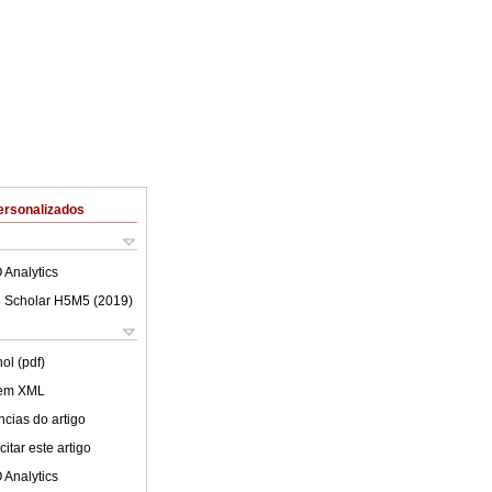
ersonalizados
 Analytics
 Scholar H5M5 (
2019
)
ol (pdf)
 em XML
cias do artigo
itar este artigo
 Analytics