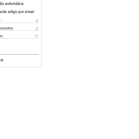
ão automática
este artigo por email
s
cionados
ar
nk