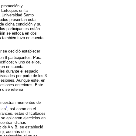
e promoción y
y Enfoques en la
a Universidad Santo
todos presentan esta
de dicha condición y su
los participantes están
ción se enfoca en dos
os también tuvo en cuenta
r se decidió establecer
on 8 participantes. Para
íficos; y uno de ellos,
eron en cuenta
des durante el espacio
ividades por parte de los 3
 sesiones. Aunque este, en
esiones anteriores. Este
 o se retenía
os muestran momentos de
2
mica
, así como en el
francés, estas dificultades
se aplicaron ejercicios en
cuentran dichas
o de A y B, se estableció
ón), además de la