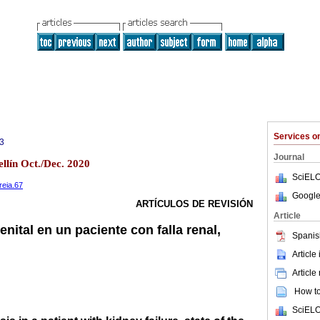
Services 
3
Journal
ellín Oct./Dec. 2020
SciELO
reia.67
Google
ARTÍCULOS DE REVISIÓN
Article
nital en un paciente con falla renal,
Spanis
Article
Article
How to 
SciELO