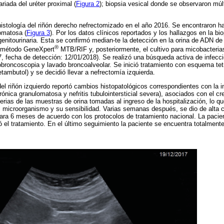
riada del uréter proximal (
Figura 2
); biopsia vesical donde se observaron múl
istología del riñón derecho nefrectomizado en el año 2016. Se encontraron h
lomatosa (
Figura 3
). Por los datos clínicos reportados y los hallazgos en la bio
enitourinaria. Esta se confirmó median-te la detección en la orina de ADN d
®
 método GeneXpert
MTB/RIF y, posteriormente, el cultivo para micobacterias 
, fecha de detección: 12/01/2018). Se realizó una búsqueda activa de infecc
obroncoscopia y lavado broncoalveolar. Se inició tratamiento con esquema tet
etambutol) y se decidió llevar a nefrectomía izquierda.
del riñón izquierdo reportó cambios histopatológicos correspondientes con la i
rónica granulomatosa y nefritis tubulointersticial severa), asociados con el c
erias de las muestras de orina tomadas al ingreso de la hospitalización, lo q
l microorganismo y su sensibilidad. Varias semanas después, se dio de alta c
ara 6 meses de acuerdo con los protocolos de tratamiento nacional. La pacie
ó el tratamiento. En el último seguimiento la paciente se encuentra totalment