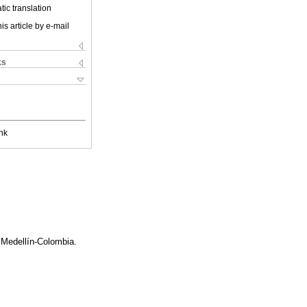
ic translation
is article by e-mail
ks
nk
 Medellín-Colombia.