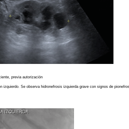
iente, previa autorización
ón izquierdo. Se observa hidronefrosis izquierda grave con signos de pionefro