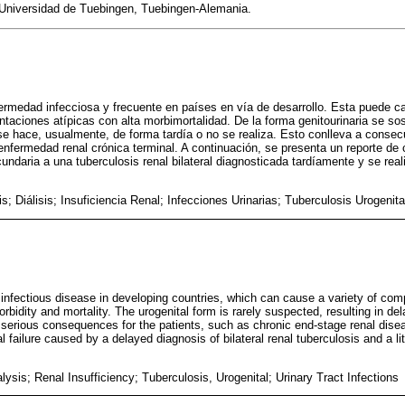
 Universidad de Tuebingen, Tuebingen-Alemania.
ermedad infecciosa y frecuente en países en vía de desarrollo. Esta puede c
taciones atípicas con alta morbimortalidad. De la forma genitourinaria se 
 se hace, usualmente, de forma tardía o no se realiza. Esto conlleva a cons
 enfermedad renal crónica terminal. A continuación, se presenta un reporte de
undaria a una tuberculosis renal bilateral diagnosticada tardíamente y se real
tis; Diálisis; Insuficiencia Renal; Infecciones Urinarias; Tuberculosis Urogenita
nfectious disease in developing countries, which can cause a variety of comp
rbidity and mortality. The urogenital form is rarely suspected, resulting in d
serious consequences for the patients, such as chronic end-stage renal disea
l failure caused by a delayed diagnosis of bilateral renal tuberculosis and a li
alysis; Renal Insufficiency; Tuberculosis, Urogenital; Urinary Tract Infections