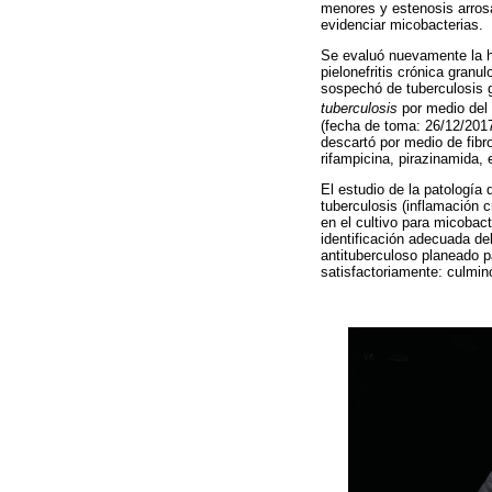
menores y estenosis arrosa
evidenciar micobacterias.
Se evaluó nuevamente la h
pielonefritis crónica granu
sospechó de tuberculosis g
tuberculosis
por medio del
(fecha de toma: 26/12/2017
descartó por medio de fibr
rifampicina, pirazinamida, 
El estudio de la patología 
tuberculosis (inflamación c
en el cultivo para micobact
identificación adecuada de
antituberculoso planeado p
satisfactoriamente: culmin