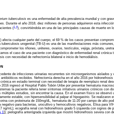
rium tuberculosis
es una enfermedad de alta prevalencia mundial y con grav
nes. Durante el año 2018, diez millones de personas adquirieron esta infección
1
4
acientes (
-
), convirtiéndola en una de las principales causas de muerte en l
) afecta cualquier parte del cuerpo, el 69 % de los casos presentan comprom
a tuberculosis urogenital (TB-U) es una de las manifestaciones más comunes,
comprometer los riñones, uréteres, ovarios, testículos, vejiga, próstata, uretra
ntamos el caso de una paciente con diagnóstico de enfermedad renal crónica 
sis con necesidad de nefrectomía bilateral e inicio de hemodiálisis.
ÓN
edente de infecciones urinarias recurrentes sin microorganismos aislados y
ntibióticos recibidos. Nefrectomía derecha en el año 2016 por hidronefrosis 
rónica en estadio terminal con necesidad de terapia de reemplazo renal des
 2016 ingresó al Hospital Pablo Tobón Uribe por presentar hematuria macrosc
sistemas la paciente refería tener síntomas irritativos urinarios crónicos con d
s múltiples estudios, sin encontrar la causa. En el examen físico se observó
amente estable, con hipersensibilidad al palpar el hipogastrio. Se realizaron
e orina con proteinuria de 150mg/dL, hematuria de 11-20 por campo de alto pod
 negativo para bacterias, urocultivo y hemocultivos negativos, Elisa para VIH
 ng/mL); ecografía renal con hidronefrosis grado 5 izquierda con signos de pi
a 1
]); pielografía anterógrada izquierda que mostró hidronefrosis severa con d