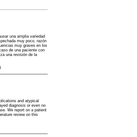
ausar una amplia variedad
sospechada muy poco, razón
ecuencias muy graves en los
 caso de una paciente con
iza una revisión de la
l
lications and atypical
elayed diagnosis or even no
se. We report on a patient
terature review on this