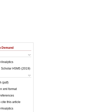
on Demand
 Analytics
 Scholar H5M5 (
2019
)
h (pdf)
 in xml format
 references
cite this article
 Analytics