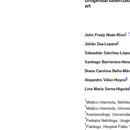
Urogenital tuberculos
art
1
*
John Fredy Nieto-Ríos
2
Julián Zea-Lopera
Sebastián Sánchez-Lópe
Santiago Barrientos-Hen
Diana Carolina Bello-Má
5
Alejandro Vélez-Hoyos
Lina María Serna-Higuita
1
Médico Internista, Nefról
2
Médico Internista, Univer
3
Anestesiólogo, Universida
4
Pediatra Nefróloga, Urogi
5
Patólogo, Hospital Pablo 