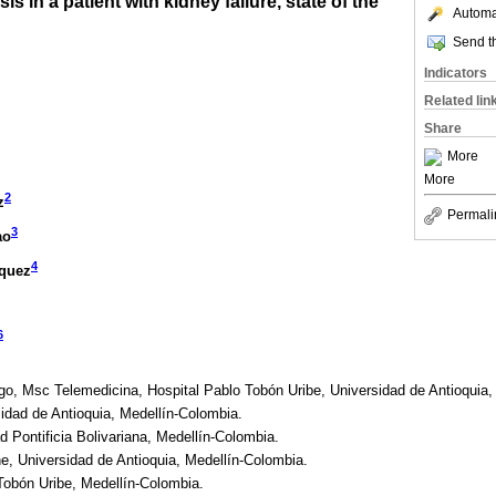
is in a patient with kidney failure, state of the
Automat
Send th
Indicators
Related lin
Share
More
More
2
z
Permali
3
ao
4
rquez
6
ogo, Msc Telemedicina, Hospital Pablo Tobón Uribe, Universidad de Antioquia,
sidad de Antioquia, Medellín-Colombia.
d Pontificia Bolivariana, Medellín-Colombia.
ne, Universidad de Antioquia, Medellín-Colombia.
Tobón Uribe, Medellín-Colombia.