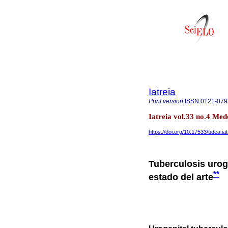
Iatreia
Print version
ISSN
0121-079
Iatreia vol.33 no.4 Med
https://doi.org/10.17533/udea.iat
Tuberculosis uroge
**
estado del arte