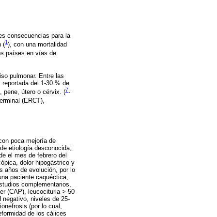
es consecuencias para la
1
 (
), con una mortalidad
os países en vías de
iso pulmonar. Entre las
 reportada del 1-30 % de
7
, pene, útero o cérvix. (
-
terminal (ERCT),
 con poca mejoría de
de etiología desconocida;
de el mes de febrero del
ópica, dolor hipogástrico y
os años de evolución, por lo
 una paciente caquéctica,
 estudios complementarios,
er (CAP), leucocituria > 50
 negativo, niveles de 25-
onefrosis (por lo cual,
eformidad de los cálices