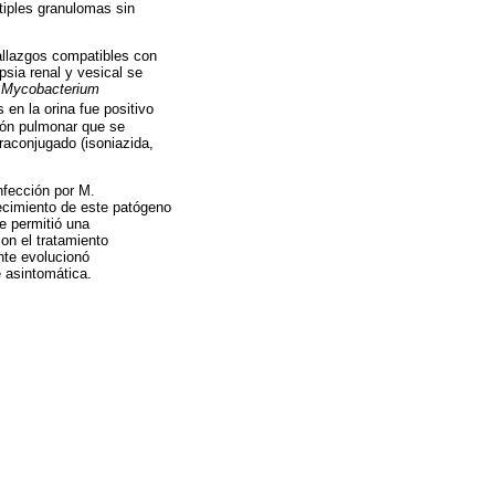
tiples granulomas sin
allazgos compatibles con
psia renal y vesical se
e
Mycobacterium
en la orina fue positivo
ión pulmonar que se
raconjugado (isoniazida,
nfección por M.
recimiento de este patógeno
ue permitió una
on el tratamiento
nte evolucionó
e asintomática.