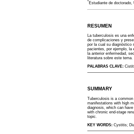
6
Estudiante de doctorado,
RESUMEN
La tuberculosis es una enf
de complicaciones y presen
por la cual su diagnóstico
pacientes, por ejemplo, la
la anterior enfermedad, sec
literatura sobre este tema.
PALABRAS CLAVE:
Cisti
SUMMARY
Tuberculosis is a common i
manifestations with high mo
diagnosis, which can have 
with chronic end-stage rena
topic.
KEY WORDS:
Cystitis; Di