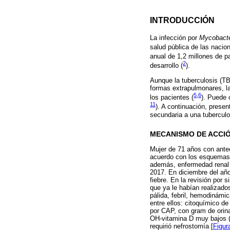
INTRODUCCIÓN
La infección por
Mycobacte
salud pública de las nacio
anual de 1,2 millones de p
2
desarrollo (
).
Aunque la tuberculosis (TB
formas extrapulmonares, l
5
,
6
los pacientes (
). Puede 
11
). A continuación, prese
secundaria a una tuberculo
MECANISMO DE ACCI
Mujer de 71 años con antec
acuerdo con los esquemas a
además, enfermedad renal c
2017. En diciembre del año
fiebre. En la revisión por 
que ya le habían realizado
pálida, febril, hemodinámic
entre ellos: citoquímico d
por CAP, con gram de orina
OH-vitamina D muy bajos (7
requirió nefrostomía [
Figur