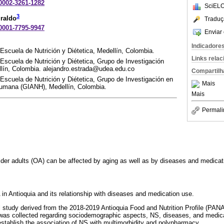
-0002-3261-1282
SciELO
3
raldo
Traduç
-0001-7795-9947
Enviar 
Indicadore
 Escuela de Nutrición y Diétetica, Medellín, Colombia.
Links rela
 Escuela de Nutrición y Diétetica, Grupo de Investigación
lín, Colombia. alejandro.estrada@udea.edu.co
Compartilh
 Escuela de Nutrición y Diétetica, Grupo de Investigación en
Mais
Humana (GIANH), Medellín, Colombia.
Mais
Permali
 older adults (OA) can be affected by aging as well as by diseases and medicat
in Antioquia and its relationship with diseases and medication use.
 study derived from the 2018-2019 Antioquia Food and Nutrition Profile (PAN
was collected regarding sociodemographic aspects, NS, diseases, and medicat
establish the association of NS with multimorbidity and polypharmacy.