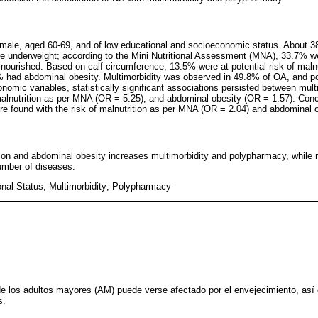
emale, aged 60-69, and of low educational and socioeconomic status. About 
 underweight; according to the Mini Nutritional Assessment (MNA), 33.7% were
ourished. Based on calf circumference, 13.5% were at potential risk of malnu
% had abdominal obesity. Multimorbidity was observed in 49.8% of OA, and 
onomic variables, statistically significant associations persisted between mult
malnutrition as per MNA (OR = 5.25), and abdominal obesity (OR = 1.57). Con
ere found with the risk of malnutrition as per MNA (OR = 2.04) and abdominal 
tion and abdominal obesity increases multimorbidity and polypharmacy, while m
umber of diseases.
ional Status; Multimorbidity; Polypharmacy
 de los adultos mayores (AM) puede verse afectado por el envejecimiento, a
s.