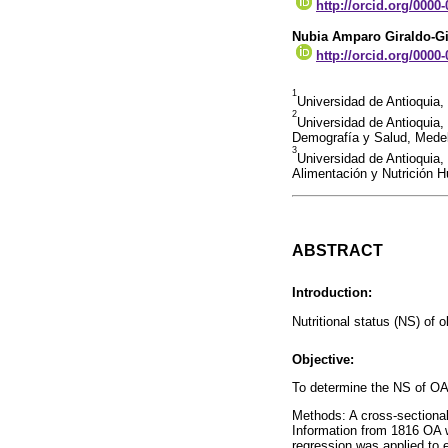
http://orcid.org/0000
Nubia Amparo Giraldo-Gi
http://orcid.org/0000
1
Universidad de Antioquia,
2
Universidad de Antioquia,
Demografía y Salud, Medel
3
Universidad de Antioquia,
Alimentación y Nutrición 
ABSTRACT
Introduction:
Nutritional status (NS) of
Objective:
To determine the NS of OA 
Methods: A cross-sectional
Information from 1816 OA 
regression was applied to 