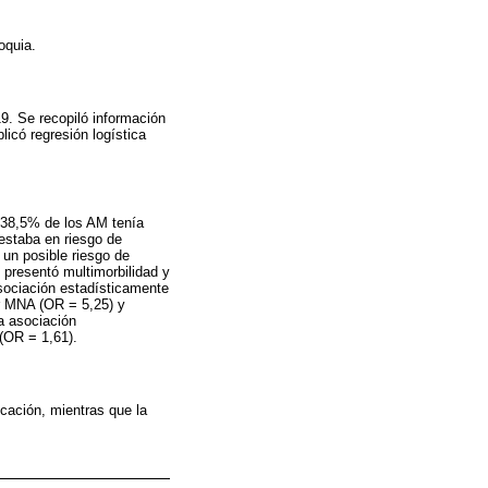
oquia.
19. Se recopiló información
có regresión logística
 38,5% de los AM tenía
estaba en riesgo de
 un posible riesgo de
 presentó multimorbilidad y
asociación estadísticamente
por MNA (OR = 5,25) y
a asociación
(OR = 1,61).
icación, mientras que la