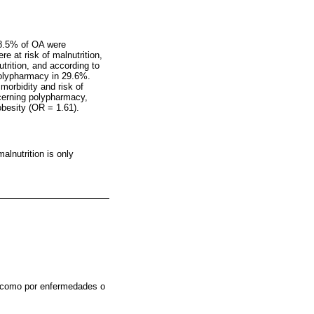
38.5% of OA were
 at risk of malnutrition,
trition, and according to
polypharmacy in 29.6%.
imorbidity and risk of
cerning polypharmacy,
obesity (OR = 1.61).
alnutrition is only
sí como por enfermedades o