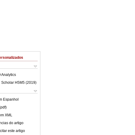
ersonalizados
 Analytics
 Scholar H5M5 (
2019
)
em
Espanhol
(pdf)
 em XML
cias do artigo
itar este artigo