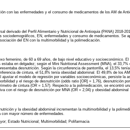
ación con las enfermedades y el consumo de medicamentos de los AM de Anti
sal derivado del Perfil Alimentario y Nutricional de Antioquia (PANA) 2018-20
s sociodemográficos, EN, enfermedades y consumo de medicamentos. Se apli
asociación del EN con la multimorbilidad y la polimedicación.
xo femenino, de 60 a 69 años, de bajo nivel educativo y socioeconómico. El
 estaba en delgadez; según el Mini Nutritional Assessment (MNA), el 33,7% 
resentaba desnutrición. Según la circunferencia de pantorrilla, el 13,5% tenía
unferencia de cintura, el 51,8% tenía obesidad abdominal. El 49,8% de los AM
l ajustar el modelo de regresión por variables socioeconómicas, persiste la 
imorbilidad y el riesgo de desnutrición (odds ratio [OR] = 1,76), desnutrición 
ímetro de cintura (OR = 1,57). Respecto a la polimedicación, se encontró un
tiva con el riesgo de desnutrición por MNA (OR = 2,04) y obesidad abdominal 
nutrición y la obesidad abdominal incrementan la multimorbilidad y la polimed
ia con mayor número de enfermedades.
yor; Estado Nutricional; Multimorbilidad; Polifarmacia