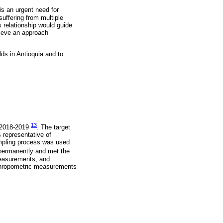
 is an urgent need for
uffering from multiple
s relationship would guide
hieve an approach
lds in Antioquia and to
13
) 2018-2019
. The target
 representative of
sampling process was used
 permanently and met the
 measurements, and
anthropometric measurements