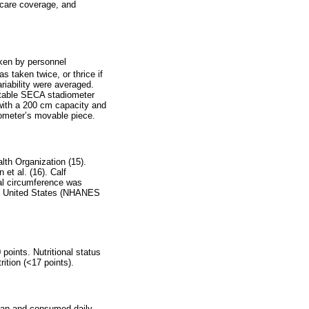
hcare coverage, and
ken by personnel
 taken twice, or thrice if
ariability were averaged.
rtable SECA stadiometer
 with a 200 cm capacity and
iometer’s movable piece.
lth Organization (15).
et al. (16). Calf
ial circumference was
the United States (NHANES
points. Nutritional status
rition (<17 points).
ian and consumed daily.