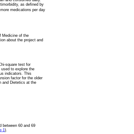
timorbidity, as defined by
r more medications per day
f Medicine of the
ion about the project and
hi-square test for
 used to explore the
us indicators. This
sion factor for the older
n and Dietetics at the
ed between 60 and 69
e 1
).