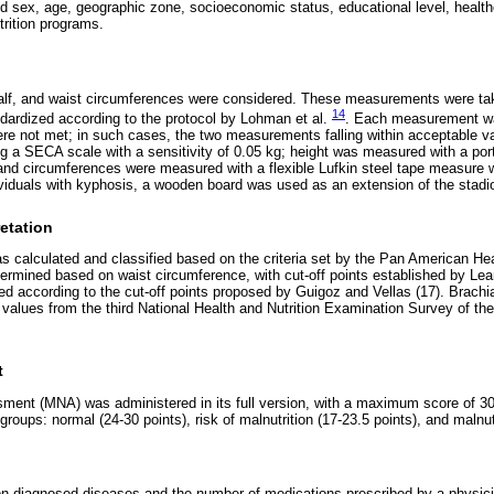
d sex, age, geographic zone, socioeconomic status, educational level, healt
trition programs.
calf, and waist circumferences were considered. These measurements were ta
14
ndardized according to the protocol by Lohman et al.
. Each measurement was
y were not met; in such cases, the two measurements falling within acceptable v
 a SECA scale with a sensitivity of 0.05 kg; height was measured with a po
; and circumferences were measured with a flexible Lufkin steel tape measure
dividuals with kyphosis, a wooden board was used as an extension of the stad
etation
calculated and classified based on the criteria set by the Pan American Hea
rmined based on waist circumference, with cut-off points established by Lean 
ed according to the cut-off points proposed by Guigoz and Vellas (17). Brach
e values from the third National Health and Nutrition Examination Survey of 
t
sment (MNA) was administered in its full version, with a maximum score of 30 
groups: normal (24-30 points), risk of malnutrition (17-23.5 points), and malnut
on diagnosed diseases and the number of medications prescribed by a physic