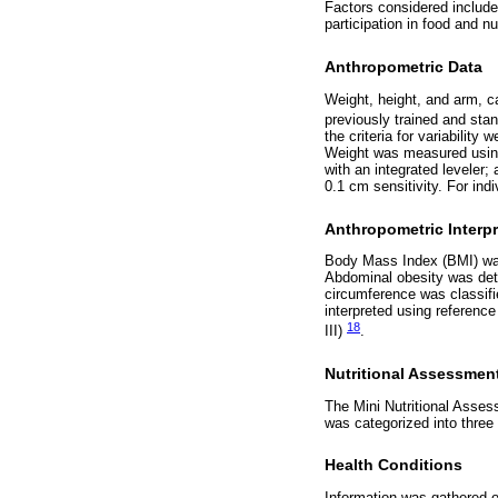
Factors considered include
participation in food and nu
Anthropometric Data
Weight, height, and arm, 
previously trained and sta
the criteria for variabilit
Weight was measured using
with an integrated leveler
0.1 cm sensitivity. For in
Anthropometric Interpr
Body Mass Index (BMI) was 
Abdominal obesity was dete
circumference was classifi
interpreted using referenc
18
III)
.
Nutritional Assessmen
The Mini Nutritional Asses
was categorized into three 
Health Conditions
Information was gathered 