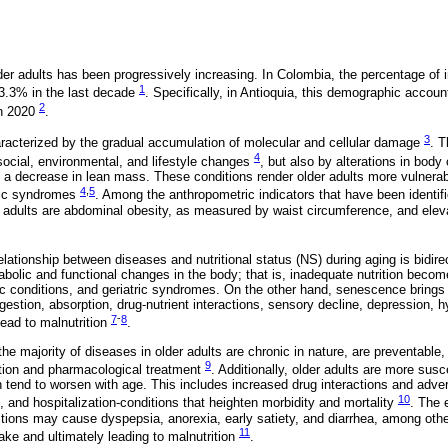
der adults has been progressively increasing. In Colombia, the percentage of 
1
3.3% in the last decade
. Specifically, in Antioquia, this demographic accoun
2
in 2020
.
3
racterized by the gradual accumulation of molecular and cellular damage
. T
4
ocial, environmental, and lifestyle changes
, but also by alterations in bod
nd a decrease in lean mass. These conditions render older adults more vulnera
4
,
5
tric syndromes
. Among the anthropometric indicators that have been identifi
er adults are abdominal obesity, as measured by waist circumference, and el
relationship between diseases and nutritional status (NS) during aging is bidire
bolic and functional changes in the body; that is, inadequate nutrition become
ic conditions, and geriatric syndromes. On the other hand, senescence bring
gestion, absorption, drug-nutrient interactions, sensory decline, depression, 
7
-
8
 lead to malnutrition
.
 the majority of diseases in older adults are chronic in nature, are preventable
9
ntion and pharmacological treatment
. Additionally, older adults are more sus
tend to worsen with age. This includes increased drug interactions and adver
10
lls, and hospitalization-conditions that heighten morbidity and mortality
. The 
actions may cause dyspepsia, anorexia, early satiety, and diarrhea, among othe
11
ake and ultimately leading to malnutrition
.