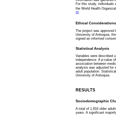
For this study, individuals
the World Health Organiz
20
.
Ethical Considerations
The project was approved b
University of Antioquia, t
signed an informed consent 
Statistical Analysis
Variables were described u
independence. A p-value of 
association between medica
analysis was adjusted for 
adult population. Statistic
University of Antioquia.
RESULTS
Sociodemographic Char
A total of 1,816 older adu
years. A significant majori