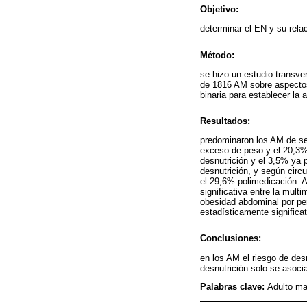
Objetivo:
determinar el EN y su rel
Método:
se hizo un estudio transver
de 1816 AM sobre aspecto
binaria para establecer la 
Resultados:
predominaron los AM de se
exceso de peso y el 20,3%
desnutrición y el 3,5% ya p
desnutrición, y según circ
el 29,6% polimedicación. A
significativa entre la mult
obesidad abdominal por per
estadísticamente significa
Conclusiones:
en los AM el riesgo de des
desnutrición solo se asoc
Palabras clave:
Adulto ma