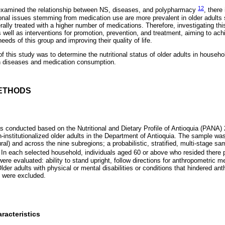
12
examined the relationship between NS, diseases, and polypharmacy
, there
ional issues stemming from medication use are more prevalent in older adults s
ally treated with a higher number of medications. Therefore, investigating thi
s well as interventions for promotion, prevention, and treatment, aiming to ac
eeds of this group and improving their quality of life.
of this study was to determine the nutritional status of older adults in househo
ith diseases and medication consumption.
ETHODS
s conducted based on the Nutritional and Dietary Profile of Antioquia (PANA
-institutionalized older adults in the Department of Antioquia. The sample was
rural) and across the nine subregions; a probabilistic, stratified, multi-stage 
 In each selected household, individuals aged 60 or above who resided there
a were evaluated: ability to stand upright, follow directions for anthropometric
lder adults with physical or mental disabilities or conditions that hindered 
s were excluded.
acteristics