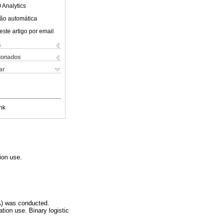
 Analytics
ão automática
este artigo por email
s
cionados
ar
nk
ion use.
A) was conducted.
ion use. Binary logistic