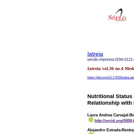
Iatreia
versão impressa
ISSN
0121
Iatreia vol.36 no.4 Med
https://doi.org/10.17533/udea.ia
Nutritional Status
Relationship with
Laura Andrea Carvajal-Bo
http://orcid.org/0000
Alejandro Estrada-Restr