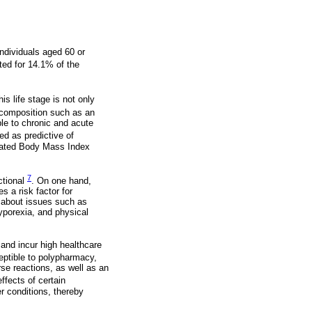
individuals aged 60 or
ted for 14.1% of the
his life stage is not only
y composition such as an
ble to chronic and acute
ed as predictive of
evated Body Mass Index
7
ctional
. On one hand,
s a risk factor for
s about issues such as
hyporexia, and physical
, and incur high healthcare
ceptible to polypharmacy,
se reactions, as well as an
effects of certain
r conditions, thereby