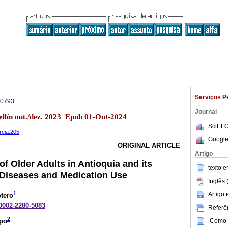
Serviços P
-0793
Journal
ellín out./dez. 2023 Epub 01-Out-2024
SciELO
treia.205
Google
ORIGINAL ARTICLE
Artigo
 of Older Adults in Antioquia and its
texto 
 Diseases and Medication Use
Inglês 
1
Artigo
tero
-0002-2280-5083
Referên
2
Como c
epo