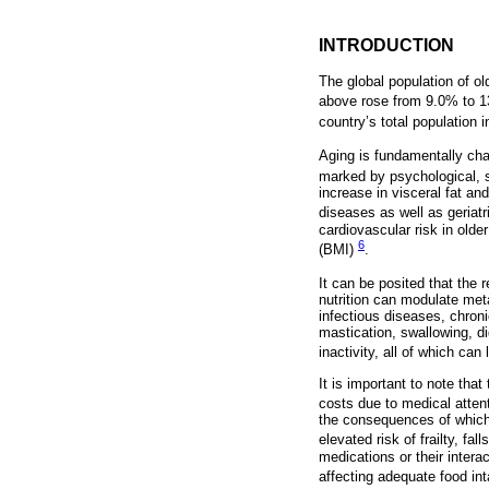
INTRODUCTION
The global population of ol
above rose from 9.0% to 1
country’s total population 
Aging is fundamentally cha
marked by psychological, s
increase in visceral fat a
diseases as well as geria
cardiovascular risk in old
6
(BMI)
.
It can be posited that the 
nutrition can modulate meta
infectious diseases, chron
mastication, swallowing, di
inactivity, all of which can
It is important to note that
costs due to medical atte
the consequences of which 
elevated risk of frailty, fa
medications or their inter
affecting adequate food int