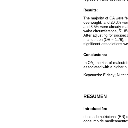
Results:
The majority of OA were f
overweight, and 20.3% were
and 3.5% were already maln
waist circumference, 51.8
After adjusting for socioec
malnutrition (OR = 1.76), 
significant associations w
Conclusions:
In OA, the risk of malnutri
associated with a higher n
Keywords:
Elderly; Nutrit
RESUMEN
Introducción:
el estado nutricional (EN)
consumo de medicamento