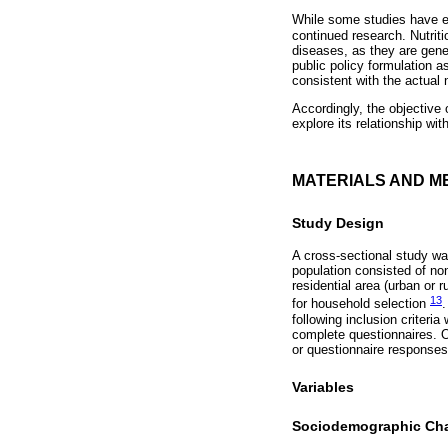
While some studies have 
continued research. Nutrit
diseases, as they are gener
public policy formulation a
consistent with the actual n
Accordingly, the objective 
explore its relationship w
MATERIALS AND M
Study Design
A cross-sectional study wa
population consisted of non
residential area (urban or 
13
for household selection
.
following inclusion criteri
complete questionnaires. O
or questionnaire response
Variables
Sociodemographic Char