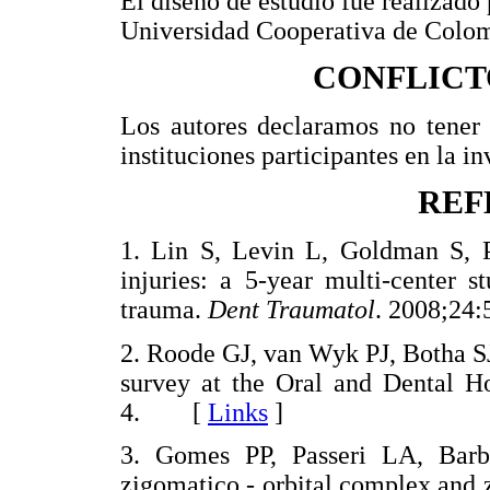
El diseño de estudio fue realizado
Universidad Cooperativa de Colom
CONFLICT
Los autores declaramos no tener 
instituciones participantes en la in
REF
1. Lin S, Levin L, Goldman S, P
injuries: a 5-year multi-center s
trauma.
Dent Traumatol
. 2008;2
2. Roode GJ, van Wyk PJ, Botha SJ
survey at the Oral and Dental Ho
4. [
Links
]
3. Gomes PP, Passeri LA, Barbo
zigomatico - orbital complex and z