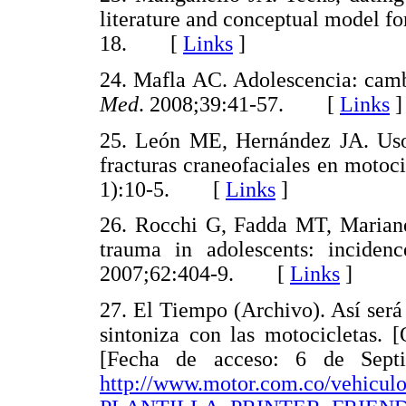
literature and conceptual model fo
18. [
Links
]
24. Mafla AC. Adolescencia: cambi
Med
. 2008;39:41-57. [
Links
]
25. León ME, Hernández JA. Uso
fracturas craneofaciales en motoci
1):10-5. [
Links
]
26. Rocchi G, Fadda MT, Marianet
trauma in adolescents: incidenc
2007;62:404-9. [
Links
]
27. El Tiempo (Archivo). Así será
sintoniza con las motocicletas. 
[Fecha de acceso: 6 de Sept
http://www.motor.com.co/vehi