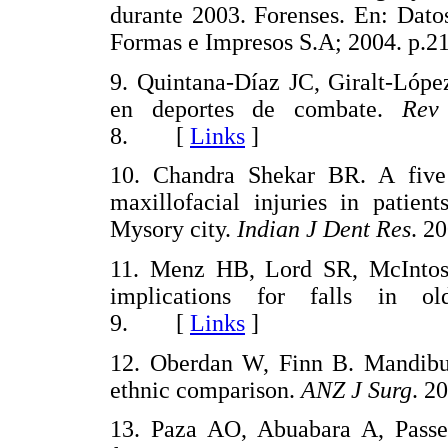
durante 2003. Forenses. En: Dato
Formas e Impresos S.A; 2004. 
9. Quintana-Díaz JC, Giralt-Lópe
en deportes de combate.
Rev
8. [
Links
]
10. Chandra Shekar BR. A five ye
maxillofacial injuries in patien
Mysory city.
Indian J Dent Res
. 2
11. Menz HB, Lord SR, McIntosh 
implications for falls in o
9. [
Links
]
12. Oberdan W, Finn B. Mandibul
ethnic comparison.
ANZ J Surg
. 
13. Paza AO, Abuabara A, Passe