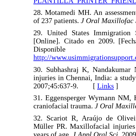
PLANTILLA_PRINTER_FRIENDL
28. Motamedi MH. An assessment o
of 237 patients.
J Oral Maxillofac
29. United States Immigration 
[Online]. Citado en 2009. [Fec
Disponib
http://www.usimmigrationsupport.o
30. Subhashraj K, Nandakumar N
injuries in Chennai, India: a stud
2007;45:637-9. [
Links
]
31. Eggensperger Wymann NM, Höl
craniofacial trauma.
J Oral Maxill
32. Scariot R, Araújo de Olivei
Müller PR. Maxillofacial injuries
years of age.
J Appl Oral Sci
. 20