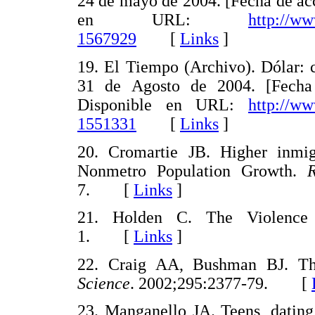
24 de mayo de 2004. [Fecha de ac
en URL:
http://w
1567929
[
Links
]
19. El Tiempo (Archivo). Dólar: c
31 de Agosto de 2004. [Fecha
Disponible en URL:
http://w
1551331
[
Links
]
20. Cromartie JB. Higher inmigr
Nonmetro Population Growth.
7. [
Links
]
21. Holden C. The Violenc
1. [
Links
]
22. Craig AA, Bushman BJ. The
Science
. 2002;295:2377-79. [
23. Manganello JA. Teens, dating