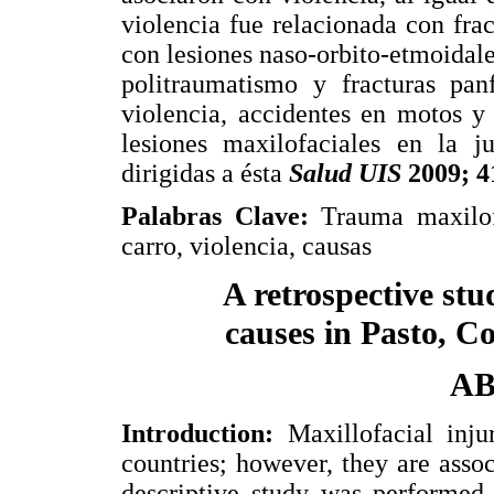
violencia fue relacionada con frac
con lesiones naso-orbito-etmoidal
politraumatismo y fracturas pan
violencia, accidentes en motos y
lesiones maxilofaciales en la ju
dirigidas a ésta
Salud UIS
2009; 4
Palabras Clave:
Trauma maxilofa
carro, violencia, causas
A retrospective stu
causes in Pasto, C
A
Introduction:
Maxillofacial injur
countries; however, they are assoc
descriptive study was performe