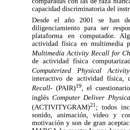
comparadas con las de raza blanc
capacidad discriminatoria del inst
Desde el año 2001 se han des
diligenciamiento para ser resp
plataforma en computador. Alg
actividad física en multimedia 
Multimedia Activity Recall for C
de actividad física computariz
Computerized Physical Activit
interactivo de actividad física,
19
Recall-
(PAIR)
, el cuestionari
inglés
Computer Deliver Physical
21
(ACTIVITYGRAM)
; todos in
sonido, animación, video y con
motivación y son de gran aceptaci