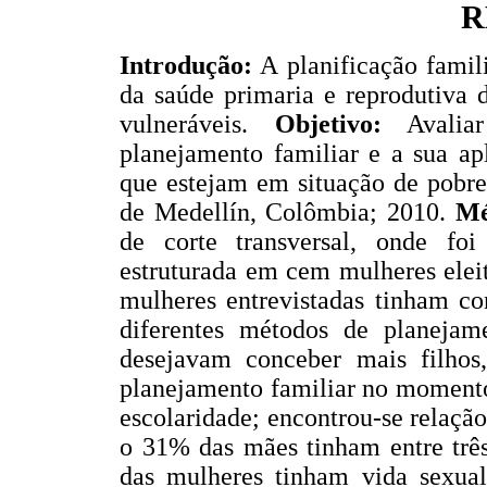
R
Introdução:
A planificação famil
da saúde primaria e reprodutiva 
vulneráveis.
Objetivo:
Avaliar
planejamento familiar e a sua ap
que estejam em situação de pobre
de Medellín, Colômbia; 2010.
Mé
de corte transversal, onde foi
estruturada em cem mulheres elei
mulheres entrevistadas tinham co
diferentes métodos de planeja
desejavam conceber mais filho
planejamento familiar no momento
escolaridade; encontrou-se relação
o 31% das mães tinham entre três
das mulheres tinham vida sexua