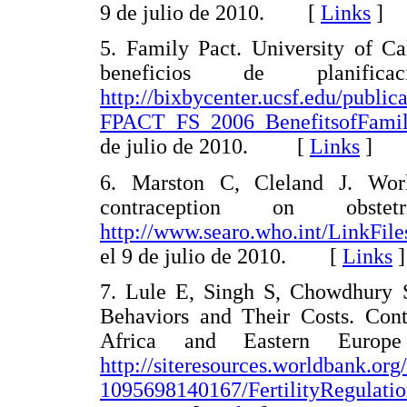
9 de julio de 2010. [
Links
]
5. Family Pact. University of Ca
beneficios de planifica
http://bixbycenter.ucsf.edu/publica
FPACT_FS_2006_BenefitsofFamil
de julio de 2010. [
Links
]
6. Marston C, Cleland J. Worl
contraception on obste
http://www.searo.who.int/LinkFile
el 9 de julio de 2010. [
Links
]
7. Lule E, Singh S, Chowdhury S
Behaviors and Their Costs. Cont
Africa and Eastern Europ
http://siteresources.worldba
1095698140167/FertilityRegulatio