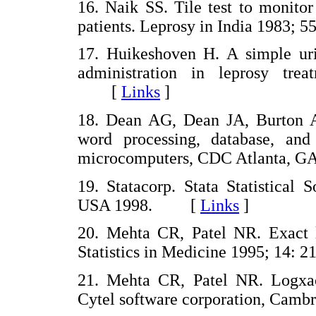
16. Naik SS. Tile test to monitor
patients. Leprosy in India 1983
17. Huikeshoven H. A simple urin
administration in leprosy tr
[
Links
]
18. Dean AG, Dean JA, Burton A
word processing, database, and
microcomputers, CDC Atlanta,
19. Statacorp. Stata Statistical
USA 1998. [
Links
]
20. Mehta CR, Patel NR. Exact l
Statistics in Medicine 1995; 14
21. Mehta CR, Patel NR. Logxact.
Cytel software corporation, Ca