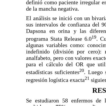
definió como paciente irregular e
de la mancha negativa.
El análisis se inició con un biva
sus intervalos de confianza del 
Dapsona en orina y las diferent
19
programa Stata Release 6.0
. C
algunas variables como: conocim
indefinido (división por cero): 
analfabeto, pero con valores exac
para el cálculo del OR que utili
20
estadísticas suficientes
. Luego 
21
regresión logística exacta
siguie
RE
Se estudiaron 58 enfermos de l