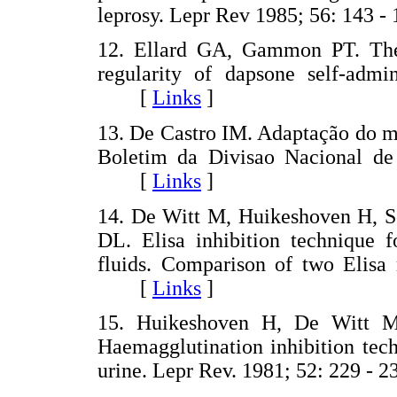
leprosy. Lepr Rev 1985; 56: 14
12. Ellard GA, Gammon PT. The a
regularity of dapsone self-admi
[
Links
]
13. De Castro IM. Adaptação do mé
Boletim da Divisao Nacional de 
[
Links
]
14. De Witt M, Huikeshoven H, So
DL. Elisa inhibition technique f
fluids. Comparison of two Elisa
[
Links
]
15. Huikeshoven H, De Witt M
Haemagglutination inhibition tech
urine. Lepr Rev. 1981; 52: 229