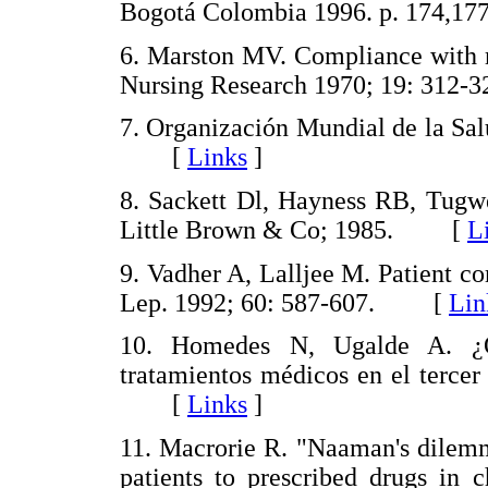
Bogotá Colombia 1996. p. 174
6. Marston MV. Compliance with me
Nursing Research 1970; 19: 31
7. Organización Mundial de la Salu
[
Links
]
8. Sackett Dl, Hayness RB, Tugwe
Little Brown & Co; 1985. [
L
9. Vadher A, Lalljee M. Patient com
Lep. 1992; 60: 587-607. [
Lin
10. Homedes N, Ugalde A. ¿Q
tratamientos médicos en el terce
[
Links
]
11. Macrorie R. "Naaman's dilemm
patients to prescribed drugs in c