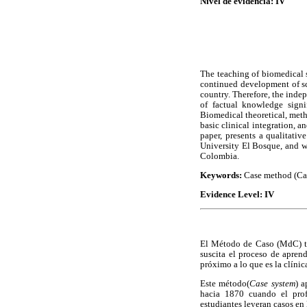
Nivel de evidencia: IV
The teaching of biomedical s
continued development of sci
country. Therefore, the indep
of factual knowledge signi
Biomedical theoretical, meth
basic clinical integration,
paper, presents a qualitati
University El Bosque, and w
Colombia.
Keywords:
Case method (Cas
Evidence Level: IV
El Método de Caso (MdC) ta
suscita el proceso de aprend
próximo a lo que es la clínic
Este método(
Case system
) a
hacia 1870 cuando el pro
estudiantes leyeran casos en 