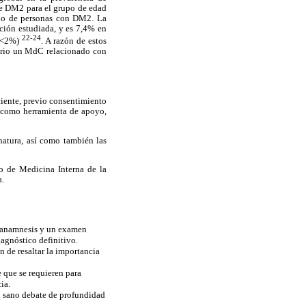
de DM2 para el grupo de edad
dio de personas con DM2. La
ción estudiada, y es 7,4% en
22-24
 (<2%)
. A razón de estos
torio un MdC relacionado con
ciente, previo consentimiento
o como herramienta de apoyo,
gnatura, así como también las
io de Medicina Interna de la
a.
na anamnesis y un examen
iagnóstico definitivo.
n de resaltar la importancia
e que se requieren para
ia.
el sano debate de profundidad