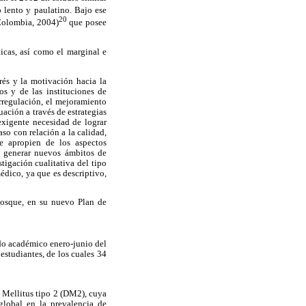
 lento y paulatino. Bajo ese
20
Colombia, 2004)
que posee
nicas, así como el marginal e
erés y la motivación hacia la
os y de las instituciones de
rregulación, el mejoramiento
uación a través de estrategias
exigente necesidad de lograr
aso con relación a la calidad,
e apropien de los aspectos
io generar nuevos ámbitos de
igación cualitativa del tipo
dico, ya que es descriptivo,
Bosque, en su nuevo Plan de
odo académico enero-junio del
estudiantes, de los cuales 34
 Mellitus tipo 2 (DM2), cuya
lobal en la prevalencia de