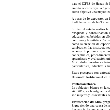
para el ICFES de Henao & 
ámbito se construye la Agen
como objetivo una mayor in
A pesar de lo expuesto, en l
ineficiente uso de las TIC e
Si bien el estado realiza la
búsqueda y consolidación de
educación embebidas en ello
continuo y la satisfacción de
como la creación de espacio
cambios, en las instituciones
es muy importante que las
conceptuales, procedimental
aprendizaje y evaluación ut
MdC, dado que ofrece cierto
particularista, inductivo, e h
Estos preceptos son enfoca
Desarrollo Institucional 201
Población blanco
La población blanco en la cu
año 2012, en la asignatura d
son mujeres y los restantes 
Justificación del MdC prop
Sigue siendo una causa de m
frecuencia ha aumentado c