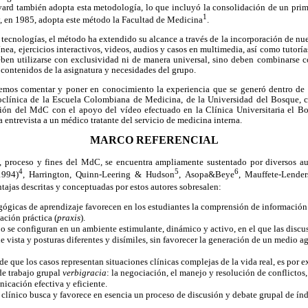
ard también adopta esta metodología, lo que incluyó la consolidación de un prime
1
y, en 1985, adopta este método la Facultad de Medicina
.
ecnologías, el método ha extendido su alcance a través de la incorporación de nu
nea, ejercicios interactivos, videos, audios y casos en multimedia, así como tutoría
ben utilizarse con exclusividad ni de manera universal, sino deben combinarse co
 contenidos de la asignatura y necesidades del grupo.
remos comentar y poner en conocimiento la experiencia que se generó dentro de
clínica de la Escuela Colombiana de Medicina, de la Universidad del Bosque, co
ión del MdC con el apoyo del vídeo efectuado en la Clínica Universitaria el Bo
 entrevista a un médico tratante del servicio de medicina interna.
MARCO REFERENCIAL
d, proceso y fines del MdC, se encuentra ampliamente sustentado por diversos a
4
5
6
1994)
, Harrington, Quinn-Leering & Hudson
, Asopa&Beye
, Mauffete-Lender
ntajas descritas y conceptuadas por estos autores sobresalen:
ógicas de aprendizaje favorecen en los estudiantes la comprensión de información t
uación práctica (
praxis
).
jo se configuran en un ambiente estimulante, dinámico y activo, en el que las discu
e vista y posturas diferentes y disímiles, sin favorecer la generación de un medio a
de que los casos representan situaciones clínicas complejas de la vida real, es por 
de trabajo grupal
verbigracia
: la negociación, el manejo y resolución de conflictos,
nicación efectiva y eficiente.
 clínico busca y favorece en esencia un proceso de discusión y debate grupal de ín