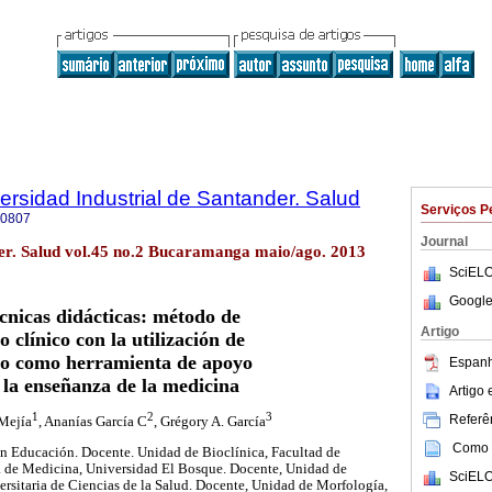
ersidad Industrial de Santander. Salud
Serviços P
-0807
Journal
der. Salud vol.45 no.2 Bucaramanga maio/ago. 2013
SciELO
Google
cnicas didácticas: método de
Artigo
o clínico con la utilización de
eo como herramienta de apoyo
Espanh
 la enseñanza de la medicina
Artigo
1
2
3
Referên
Mejía
, Ananías García C
, Grégory A. García
Como c
n Educación. Docente. Unidad de Bioclínica, Facultad de
 de Medicina, Universidad El Bosque. Docente, Unidad de
SciELO
rsitaria de Ciencias de la Salud. Docente, Unidad de Morfología,