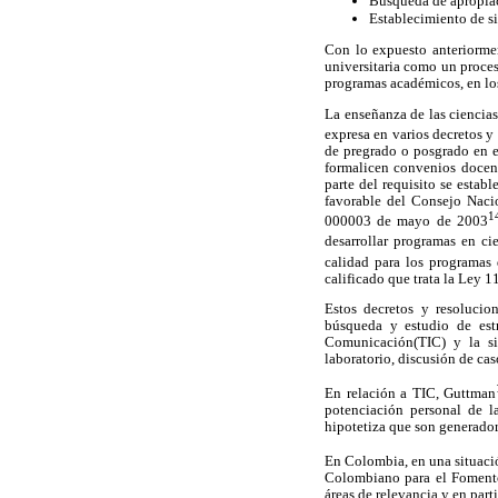
Búsqueda de apropiaci
Establecimiento de si
Con lo expuesto anteriormen
universitaria como un proce
programas académicos, en lo
La enseñanza de las ciencia
expresa en varios decretos y
de pregrado o posgrado en el
formalicen convenios docent
parte del requisito se esta
favorable del Consejo Naci
1
000003 de mayo de 2003
desarrollar programas en c
calidad para los programas 
calificado que trata la Ley 
Estos decretos y resolucion
búsqueda y estudio de est
Comunicación(TIC) y la sim
laboratorio, discusión de caso
En relación a TIC, Guttman
potenciación personal de l
hipotetiza que son generador
En Colombia, en una situaci
Colombiano para el Fomento 
áreas de relevancia y en par