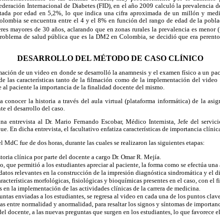
ederación Internacional de Diabetes (FID), en el año 2009 calculó la prevalencia 
stada por edad en 5,2%, lo que indica una cifra aproximada de un millón y me
lombia se encuentra entre el 4 y el 8% en función del rango de edad de la pobla
res mayores de 30 años, aclarando que en zonas rurales la prevalencia es menor
 problema de salud pública que es la DM2 en Colombia, se decidió que era peren
DESARROLLO DEL MÉTODO DE CASO CLÍNICO
lmación de un video en donde se desarrolló la anamnesis y el examen físico a un pa
de las características tanto de la filmación como de la implementación del vide
e al paciente la importancia de la finalidad docente del mismo.
 a conocer la historia a través del aula virtual (plataforma informática) de la asi
e el desarrollo del caso.
una entrevista al Dr. Mario Fernando Escobar, Médico Internista, Jefe del servic
ue. En dicha entrevista, el facultativo enfatiza características de importancia clínic
l MdC fue de dos horas, durante las cuales se realizaron las siguientes etapas:
storia clínica por parte del docente a cargo Dr. Omar R. Mejía.
o, que permitió a los estudiantes apreciar al paciente, la forma como se efectúa u
s datos relevantes en la construcción de la impresión diagnóstica sindromática y el d
acterísticas morfológicas, fisiológicas y bioquímicas presentes en el caso, con el fi
as en la implementación de las actividades clínicas de la carrera de medicina.
untas enviadas a los estudiantes, se regresa al video en cada una de los puntos clav
ias entre normalidad y anormalidad, para resaltar los signos y síntomas de importanc
del docente, a las nuevas preguntas que surgen en los estudiantes, lo que favorece 