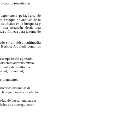
ínico, son tomadas las
experiencia pedagógica de
el enfoque de análisis de la
l estudiante en la búsqueda y
er una situación desde una
ica y firmeza para la toma de
oyado en un vídeo multimedia
or Buriticá Arboleda como los
 desempeño del egresado.
bsistemas administrativo,
ional y de resultados.
uidad, idoneidad,
mejoramiento.
diversas instancias del
 la urgencia de vincular la
lidad de buscar una mayor
idades de autorregulación