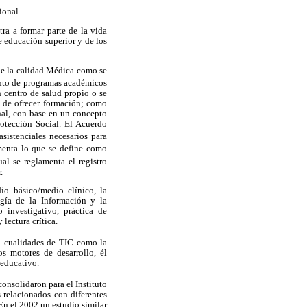
ional.
ra a formar parte de la vida
 educación superior y de los
de la calidad Médica como se
ento de programas académicos
n centro de salud propio o se
d de ofrecer formación; como
nal, con base en un concepto
otección Social. El Acuerdo
sistenciales necesarios para
enta lo que se define como
al se reglamenta el registro
.
dio básico/medio clínico, la
gía de la Información y la
 investigativo, práctica de
 lectura crítica.
 cualidades de TIC como la
s motores de desarrollo, él
 educativo.
consolidaron para el Instituto
 relacionados con diferentes
En el 2002 un estudio similar