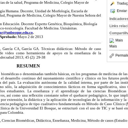
ias de la salud, Programa de Medicina, Colegio Mayor de
Traduç
Enviar 
ogía Humana. Docente, Unidad de Morfología, Escuela de
alud, Programa de Medicina, Colegio Mayor de Nuestra Señora del
Indicadore
n Educación. Docente Experto Genética, Bioquímica, Biología
Links rela
co-toxicología. Facultad de Medicina. Unisánitas.
ar@unbosque.edu.co
.
Compartilh
Aprobado:
Mayo 2 de 2013
Mais
Mais
 García CA, García GA. Técnicas didácticas: Método de caso
n de video como herramienta de apoyo en la enseñanza de la
Permali
nder.salud 2013; 45 (2): 29-38
RESUMEN
s biomédicas o denominadas también básicas, en los programas de medicina de la
el desarrollo continuo del razonamiento científico y clínico en los futuros profe
ca del país. La evaluación autónoma de la calidad interna, por parte de las insti
 no sólo, la adquisición de conocimientos fácticos en forma significativa, sino 
los estudiantes. La enseñanza y el aprendizaje de las ciencias Biomédicas 
os, así como una reflexión constante sobre el quehacer pedagógico, lo que implic
, por extensión, la didáctica y la aplicación de tecnologías de la información y l
riencia pedagógica de tipo cualitativo fundamentada en Método de Caso Clínico (M
clínica de la Universidad El Bosque, se estructuró con el uso de TIC y se basó 
 para Colombia.
 Ciencias Biomédicas, Didáctica, Enseñanza, Medicina, Método de casos (Estudio 