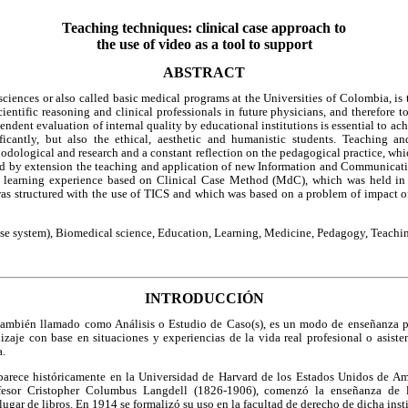
Teaching techniques: clinical case approach to
the use of video as a tool to support
ABSTRACT
ciences or also called basic medical programs at the Universities of Colombia, is 
entific reasoning and clinical professionals in future physicians, and therefore to 
endent evaluation of internal quality by educational institutions is essential to ac
ficantly, but also the ethical, aesthetic and humanistic students. Teaching an
odological and research and a constant reflection on the pedagogical practice, whic
 and by extension the teaching and application of new Information and Communicati
ve learning experience based on Clinical Case Method (MdC), which was held in 
as structured with the use of TICS and which was based on a problem of impact of 
e system), Biomedical science, Education, Learning, Medicine, Pedagogy, Teachi
INTRODUCCIÓN
mbién llamado como Análisis o Estudio de Caso(s), es un modo de enseñanza part
izaje con base en situaciones y experiencias de la vida real profesional o asist
a.
parece históricamente en la Universidad de Harvard de los Estados Unidos de Amé
fesor Cristopher Columbus Langdell (1826-1906), comenzó la enseñanza de 
lugar de libros. En 1914 se formalizó su uso en la facultad de derecho de dicha ins