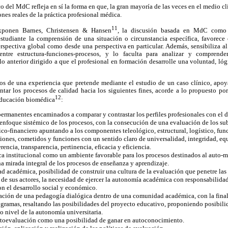
 del MdC refleja en sí la forma en que, la gran mayoría de las veces en el medio cl
ones reales de la práctica profesional médica.
11
xponen Barnes, Christensen & Hansen
, la discusión basada en MdC como 
estudiante la comprensión de una situación o circunstancia específica, favorece 
rspectiva global como desde una perspectiva en particular. Además, sensibiliza a
entre estructura-funciones-procesos, y lo faculta para analizar y comprend
o anterior dirigido a que el profesional en formación desarrolle una voluntad, lóg
ados de una experiencia que pretende mediante el estudio de un caso clínico, ap
ntar los procesos de calidad hacia los siguientes fines, acorde a lo propuesto p
12
 educación biomédica
:
permanentes encaminados a comparar y contrastar los perfiles profesionales con el
enfoque sistémico de los procesos, con la consecución de una evaluación de los su
-financiero apuntando a los componentes teleológico, estructural, logístico, func
iones, cometidos y funciones con un sentido claro de universalidad, integridad, eq
encia, transparencia, pertinencia, eficacia y eficiencia.
a institucional como un ambiente favorable para los procesos destinados al auto-
a mirada integral de los procesos de enseñanza y aprendizaje.
d académica, posibilidad de construir una cultura de la evaluación que penetre las 
 de sus actores, la necesidad de ejercer la autonomía académica con responsabilidad,
n el desarrollo social y económico.
ación de una pedagogía dialógica dentro de una comunidad académica, con la fina
ogramas, resaltando las posibilidades del proyecto educativo, proponiendo posibil
 nivel de la autonomía universitaria.
utoevaluación como una posibilidad de ganar en autoconocimiento.