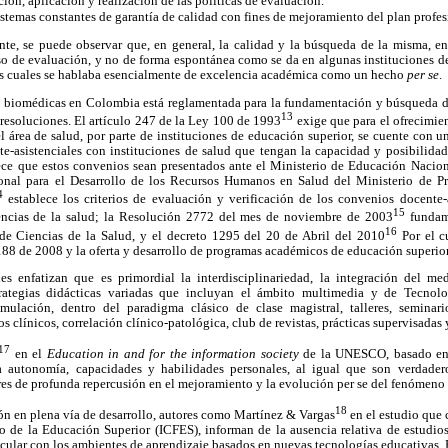
ón, aplicación y realización de las políticas de evaluación.
stemas constantes de garantía de calidad con fines de mejoramiento del plan profes
te, se puede observar que, en general, la calidad y la búsqueda de la misma, ent
so de evaluación, y no de forma espontánea como se da en algunas instituciones de
s cuales se hablaba esencialmente de excelencia académica como un hecho
per se
.
s biomédicas en Colombia está reglamentada para la fundamentación y búsqueda 
13
 resoluciones. El artículo 247 de la Ley 100 de 1993
exige que para el ofrecimi
 área de salud, por parte de instituciones de educación superior, se cuente con u
e-asistenciales con instituciones de salud que tengan la capacidad y posibilida
blece que estos convenios sean presentados ante el Ministerio de Educación Nacio
onal para el Desarrollo de los Recursos Humanos en Salud del Ministerio de Pr
4
establece los criterios de evaluación y verificación de los convenios docente-a
15
iencias de la salud; la Resolución 2772 del mes de noviembre de 2003
fundam
16
de Ciencias de la Salud, y el decreto 1295 del 20 de Abril del 2010
Por el cu
1188 de 2008 y la oferta y desarrollo de programas académicos de educación superior
es enfatizan que es primordial la interdisciplinariedad, la integración del me
rategias didácticas variadas que incluyan el ámbito multimedia y de Tecnolo
ulación, dentro del paradigma clásico de clase magistral, talleres, seminario
s clínicos, correlación clínico-patológica, club de revistas, prácticas supervisadas y
17
en el
Education in and for the information society
de la UNESCO, basado en
a autonomía, capacidades y habilidades personales, al igual que son verdadero
es de profunda repercusión en el mejoramiento y la evolución per se del fenómeno
18
ón en plena vía de desarrollo, autores como Martínez & Vargas
en el estudio que 
de la Educación Superior (ICFES), informan de la ausencia relativa de estudios
ticular con los ambientes de aprendizaje basados en nuevas tecnologías educativas. 