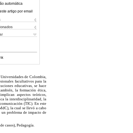
ão automática
este artigo por email
s
cionados
ar
nk
s Universidades de Colombia,
sionales facultativos para la
tuciones educativas, se hace
también, la formación ética,
implican aspectos teóricos,
a la interdisciplinaridad, la
a comunicación (TIC). En este
dC), la cual se llevó a cabo
en un problema de impacto de
de casos), Pedagogía.