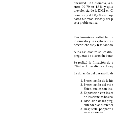
obesidad. En Colombia, la F
entre 20-79 en 4,8%, y aju
prevalencia de la DM2 en Co
hombres y del 8,7% en muje
datos bioestadísticos y del
esta problemática.
Previamente se realizó la fi
informado y la explicación 
describiéndole y resaltándol
A los estudiantes se les dió
preguntas de discusión durant
Se realizó la filmación de 
Clínica Universitaria el Bosq
La duración del desarrollo de
Presentación de la hi
Presentación del vide
físico, cuales son lo
Exposición con las car
de las ciencias básic
Discusión de las preg
entender las diferenc
Respuesta, por parte 
en el auditorio.