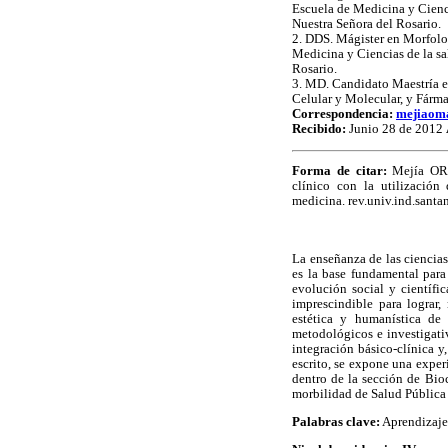
Escuela de Medicina y Cienc
Nuestra Señora del Rosario.
2. DDS. Mágister en Morfol
Medicina y Ciencias de la s
Rosario.
3. MD. Candidato Maestría e
Celular y Molecular, y Fárma
Correspondencia:
mejiaom
Recibido:
Junio 28 de 2012
Forma de citar:
Mejía OR,
clínico con la utilizació
medicina. rev.univ.ind.santa
La enseñanza de las ciencia
es la base fundamental para 
evolución social y científi
imprescindible para lograr,
estética y humanística de 
metodológicos e investigativ
integración básico-clínica y
escrito, se expone una expe
dentro de la sección de Bio
morbilidad de Salud Pública
Palabras clave:
Aprendizaje,