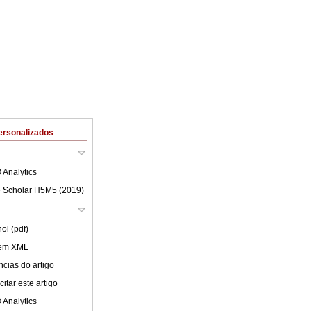
ersonalizados
 Analytics
 Scholar H5M5 (
2019
)
ol (pdf)
 em XML
cias do artigo
itar este artigo
 Analytics