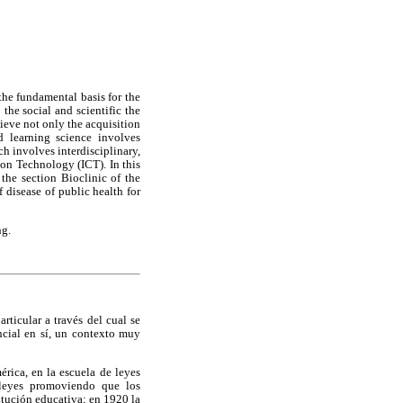
the fundamental basis for the
the social and scientific the
hieve not only the acquisition
d learning science involves
h involves interdisciplinary,
on Technology (ICT). In this
the section Bioclinic of the
disease of public health for
ng.
icular a través del cual se
encial en sí, un contexto muy
rica, en la escuela de leyes
leyes promoviendo que los
titución educativa; en 1920 la