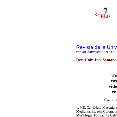
Revista de la Univ
versão impressa
ISSN
0121
Rev. Univ. Ind. Santan
Té
cas
vid
en
Ómar R. 
1. MD. Candidato Maestría e
Medicina, Escuela Colombia
Morfología, Fundación Unive