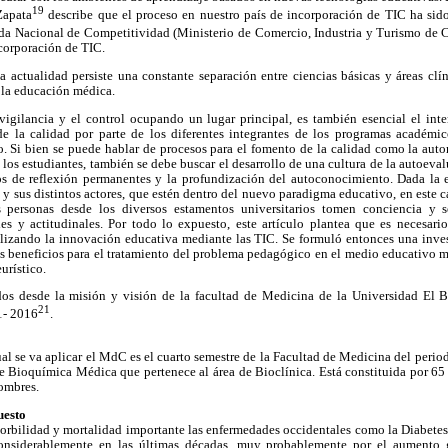
19
Zapata
describe que el proceso en nuestro país de incorporación de TIC ha sido
da Nacional de Competitividad (Ministerio de Comercio, Industria y Turismo de 
corporación de TIC.
a actualidad persiste una constante separación entre ciencias básicas y áreas clí
n la educación médica.
 vigilancia y el control ocupando un lugar principal, es también esencial el int
 la calidad por parte de los diferentes integrantes de los programas académic
. Si bien se puede hablar de procesos para el fomento de la calidad como la auto
 los estudiantes, también se debe buscar el desarrollo de una cultura de la autoeval
s de reflexión permanentes y la profundización del autoconocimiento. Dada la 
 y sus distintos actores, que estén dentro del nuevo paradigma educativo, en este c
 personas desde los diversos estamentos universitarios tomen conciencia y s
es y actitudinales. Por todo lo expuesto, este artículo plantea que es necesar
ilizando la innovación educativa mediante las TIC. Se formuló entonces una invest
s beneficios para el tratamiento del problema pedagógico en el medio educativo mé
eurístico.
dos desde la misión y visión de la facultad de Medicina de la Universidad El 
21
1- 2016
.
al se va aplicar el MdC es el cuarto semestre de la Facultad de Medicina del peri
e Bioquímica Médica que pertenece al área de Bioclínica. Está constituida por 65 
hombres.
uesto
orbilidad y mortalidad importante las enfermedades occidentales como la Diabetes
onsiderablemente en las últimas décadas, muy probablemente por el aumento g