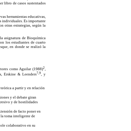
r libro de casos sustentados
evas herramientas educativas,
s individuales. Es importante
n otras estrategias, según la
 la asignatura de Bioquímica
n los estudiantes de cuarto
sque, en donde se realizó la
2
utores como Aguilar (1988)
,
7,9
s, Erskine & Leenders
, y
eórica a partir y en relación
siones y el debate giran
gresivo y de hostilidades
extensión de facto poner en
 la toma inteligente de
dole colaborativo en su