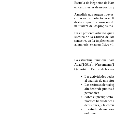
Escuela de Negocios de Harv
en casos reales de negocios 
A medida que surgen nuevas t
como son: simulaciones en lí
destacar que los casos no de
naturaleza de los propósitos,
En el presente artículo que
Médica de la Unidad de Bio
semestre, en la implementac
anamnesis, examen físico y la
La estructura, funcionalida
3
Abad(1991)
, Wassermann(
10
Ogliastri
. Dentro de las ve
Las actividades pedag
al análisis de una sit
Las sesiones de traba
alrededor de puntos d
personales.
Sobre el presupuesto 
práctica habilidades 
decisiones, y la comu
El estudio de un caso
enfoque.