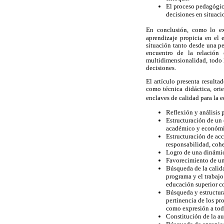
El proceso pedagógico
decisiones en situaci
En conclusión, como lo e
aprendizaje propicia en el 
situación tanto desde una pe
encuentro de la relación 
multidimensionalidad, todo l
decisiones.
El artículo presenta result
como técnica didáctica, orie
enclaves de calidad para la
Reflexión y análisis 
Estructuración de un 
académico y económico
Estructuración de acc
responsabilidad, coher
Logro de una dinámic
Favorecimiento de un
Búsqueda de la calida
programa y el trabajo
educación superior co
Búsqueda y estructur
pertinencia de los pr
como expresión a todo
Constitución de la a