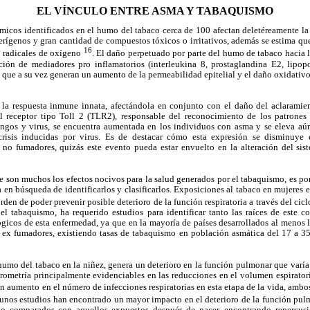
EL VÍNCULO ENTRE ASMA Y TABAQUISMO
icos identificados en el humo del tabaco cerca de 100 afectan deletéreamente la 
ígenos y gran cantidad de compuestos tóxicos o irritativos, además se estima que
6
16
radicales de oxígeno
. El daño perpetuado por parte del humo de tabaco hacia la
ón de mediadores pro inflamatorios (interleukina 8, prostaglandina E2, lipopo
 que a su vez generan un aumento de la permeabilidad epitelial y el daño oxidativo 
la respuesta inmune innata, afectándola en conjunto con el daño del aclaramie
el receptor tipo Toll 2 (TLR2), responsable del reconocimiento de los patrone
ongos y virus, se encuentra aumentada en los individuos con asma y se eleva a
crisis inducidas por virus. Es de destacar cómo esta expresión se disminuy
no fumadores, quizás este evento pueda estar envuelto en la alteración del si
ue son muchos los efectos nocivos para la salud generados por el tabaquismo, es po
 en búsqueda de identificarlos y clasificarlos. Exposiciones al tabaco en mujeres
den de poder prevenir posible deterioro de la función respiratoria a través del ci
l tabaquismo, ha requerido estudios para identificar tanto las raíces de este c
lógicos de esta enfermedad, ya que en la mayoría de países desarrollados al menos 
 ex fumadores, existiendo tasas de tabaquismo en población asmática del 17 a 
humo del tabaco en la niñez, genera un deterioro en la función pulmonar que varía
rometría principalmente evidenciables en las reducciones en el volumen espirato
aumento en el número de infecciones respiratorias en esta etapa de la vida, ambos
gunos estudios han encontrado un mayor impacto en el deterioro de la función pul
o comparados con aquellos expuestos después de nacer, encontrando repercusi