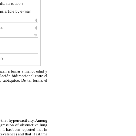
ic translation
is article by e-mail
ks
nk
enzan a fumar a menor edad y
lación bidireccional entre el
o tabáquico. De tal forma, el
r that hyperreactivity. Among
gression of obstructive lung
 It has been reported that in
evalence) and that if asthma