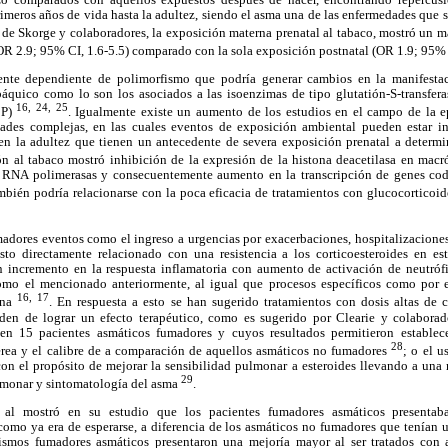
eros años de vida hasta la adultez, siendo el asma una de las enfermedades que s
o de Skorge y colaboradores, la exposición materna prenatal al tabaco, mostró un 
OR 2.9; 95% CI, 1.6-5.5) comparado con la sola exposición postnatal (OR 1.9; 95% 
nte dependiente de polimorfismo que podría generar cambios en la manifestac
báquico como lo son los asociados a las isoenzimas de tipo glutatión-S-transferas
16, 24, 25
CP)
. Igualmente existe un aumento de los estudios en el campo de la 
dades complejas, en las cuales eventos de exposición ambiental pueden estar i
en la adultez que tienen un antecedente de severa exposición prenatal a determi
ón al tabaco mostró inhibición de la expresión de la histona deacetilasa en macr
RNA polimerasas y consecuentemente aumento en la transcripción de genes codi
ambién podría relacionarse con la poca eficacia de tratamientos con glucocortico
adores eventos como el ingreso a urgencias por exacerbaciones, hospitalizaciones
to directamente relacionado con una resistencia a los corticoesteroides en est
un incremento en la respuesta inflamatoria con aumento de activación de neutróf
mo el mencionado anteriormente, al igual que procesos específicos como por e
16, 17
ina
. En respuesta a esto se han sugerido tratamientos con dosis altas de c
rden de lograr un efecto terapéutico, como es sugerido por Clearie y colabora
 en 15 pacientes asmáticos fumadores y cuyos resultados permitieron estable
28
aérea y el calibre de a comparación de aquellos asmáticos no fumadores
; o el u
on el propósito de mejorar la sensibilidad pulmonar a esteroides llevando a una 
29
lmonar y sintomatología del asma
.
. al mostró en su estudio que los pacientes fumadores asmáticos present
 como ya era de esperarse, a diferencia de los asmáticos no fumadores que tenían 
ismos fumadores asmáticos presentaron una mejoría mayor al ser tratados con a