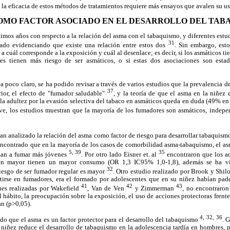
 la eficacia de estos métodos de tratamientos requiere más ensayos que avalen su us
OMO FACTOR ASOCIADO EN EL DESARROLLO DEL TAB
imos años con respecto a la relación del asma con el tabaquismo, y diferentes estu
31
zado evidenciando que existe una relación entre estos dos
. Sin embargo, est
 a cuál corresponde a la exposición y cuál al desenlace; es decir, si los asmáticos ti
es tienen más riesgo de ser asmáticos, o si estas dos asociaciones son estadí
ea poco claro, se ha podido revisar a través de varios estudios que la prevalencia 
37
erior, el efecto de "fumador saludable"
, y la teoría de que el asma en la niñez e
la adultez por la evasión selectiva del tabaco en asmáticos queda en duda (49% e
ive, los estudios muestran que la mayoría de los fumadores son asmáticos, indepe
an analizado la relación del asma como factor de riesgo para desarrollar tabaqui
a encontrado que en la mayoría de los casos de comorbilidad asma-tabaquismo, el 
5, 39
35
zan a fumar más jóvenes
. Por otro lado Eisner et. al
encontraron que los ad
nen mayor tienen un mayor consumo (OR 1,3 IC95% 1,0-1,8), además se ha vi
32
riesgo de ser fumador regular es mayor
. Otro estudio realizado por Brook y Shi
irse en fumadores, era el formado por adolescentes que en su niñez habían pad
41
42
43
nes realizadas por Wakefield
, Van de Ven
y Zimmerman
, no encontraron
el hábito, la preocupación sobre la exposición, el uso de acciones protectoras frent
an (p>0,05).
4, 32, 36
o que el asma es un factor protector para el desarrollo del tabaquismo
. 
 niñez reduce el desarrollo de tabaquismo en la adolescencia tardía en hombres, p