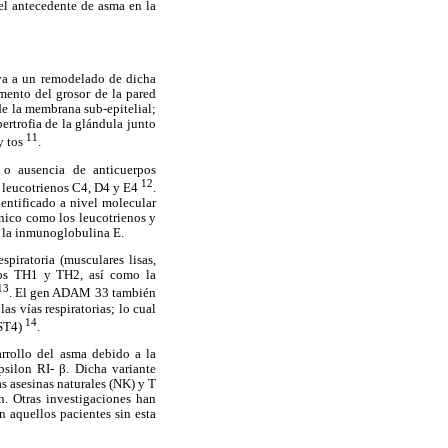
 el antecedente de asma en la
eva a un remodelado de dicha
umento del grosor de la pared
de la membrana sub-epitelial;
ertrofia de la glándula junto
11
y tos
.
a o ausencia de anticuerpos
12
e leucotrienos C4, D4 y E4
.
dentificado a nivel molecular
ónico como los leucotrienos y
o la inmunoglobulina E.
piratoria (musculares lisas,
itos TH1 y TH2, así como la
13
. El gen ADAM 33 también
s vías respiratorias; lo cual
14
 ST4)
.
arrollo del asma debido a la
silon RI- β. Dicha variante
s asesinas naturales (NK) y T
. Otras investigaciones han
n aquellos pacientes sin esta