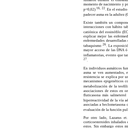
momento de nacimiento y prim
16, 22
p=0,02)
. En el estudi
padecer asma en la adultez (
Existe también un compone
interacciones con hábito ta
catiónica del eosinófilo (E
explicar mejor las enferme
enfermedades desarrolladas 
26
tabaquismo
. La exposici
mayor acceso de las DNA ó 
inflamatorias, evento que t
27
.
En individuos asmáticos fum
asma se ven aumentados, es
resistencia se explica por 
mecanismos epigenéticos co
metabolización de la teofil
asociaciones de estos en o
fluticasona más salmeterol
hiperreactividad de la vía 
asociadas a beclometasona c
evaluación de la función pu
Por otro lado, Lazarus et
corticoesteroides inhalados
estos. Sin embargo estos m