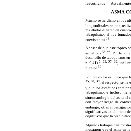
30
leucotrienos
. Actualmente
ASMA C
Mucho se ha dicho en los últ
longitudinales se han reali
resultados difieren en cuanto
tabaquismo, si los fumador
32
coexistentes
.
A pesar de que este tópico s
33-36
asmáticos
. Por lo ant
desarrollo de tabaquismo en 
5, 35, 37, 38
p=0,41)
; inclus
32
plantee
.
Son pocos los estudios que h
35, 38, 39
, al respecto, se h
y que los asmáticos comien
tabaquismo, e incluso tie
sintomatología del asma el 
con mayor riesgo de convert
embargo, otras investigacio
significativas en el inicio d
cognitivos que la precipitab
Algunos trabajos han mostrad
mostraron que el asma en la