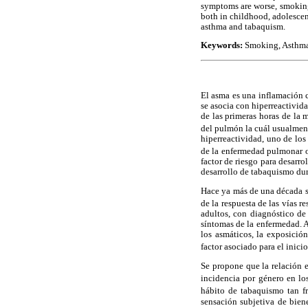
symptoms are worse, smoking 
both in childhood, adolescen
asthma and tabaquism.
Keywords:
Smoking, Asthma,
El asma es una inflamación c
se asocia con hiperreactivida
de las primeras horas de la 
del pulmón la cuál usualmen
hiperreactividad, uno de los
de la enfermedad pulmonar 
factor de riesgo para desarro
desarrollo de tabaquismo dur
Hace ya más de una década s
de la respuesta de las vías r
adultos, con diagnóstico de
síntomas de la enfermedad. 
los asmáticos, la exposici
factor asociado para el ini
Se propone que la relación e
incidencia por género en lo
hábito de tabaquismo tan 
sensación subjetiva de biene