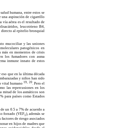
salud humana, entre estos se
 una aspiración de cigarrillo
 vía aérea es el resultado de
lisacáridos, leucotrieno B4,
directo al epitelio bronquial
nto mucociliar y las uniones
s moleculares patogénicos en
ún más en momentos de crisis
e en los fumadores con asma
stema inmune innato de estos
r eso que en la última década
 embarazadas y niños han sido
19, 20
clo vital humano
. Pero el
omo las repercusiones en los
la mitad de los asmáticos son
35% para países como Estados
 de un 0.5 a 7% de acuerdo a
rio forzado (VEF
), además se
1
 factores de riesgo asociados
monar en hijos de madres que
ones evidenciables desde el