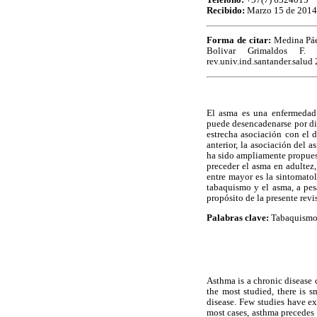
Teléfono:
+57(7) 6324015
Recibido:
Marzo 15 de 201
Forma de citar:
Medina Páe
Bolivar Grimaldos F. 
rev.univ.ind.santander.salud
El asma es una enfermedad 
puede desencadenarse por di
estrecha asociación con el 
anterior, la asociación del 
ha sido ampliamente propues
preceder el asma en adultez
entre mayor es la sintomatol
tabaquismo y el asma, a pesa
propósito de la presente revi
Palabras clave:
Tabaquismo,
Asthma is a chronic disease 
the most studied, there is 
disease. Few studies have ex
most cases, asthma precedes