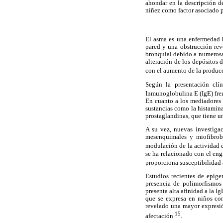
ahondar en la descripción de
niñez como factor asociado p
El asma es una enfermedad b
pared y una obstrucción reve
bronquial debido a numerosas
alteración de los depósitos 
con el aumento de la produ
Según la presentación clín
Inmunoglobulina E (IgE) fre
En cuanto a los mediadores q
sustancias como la histamina
prostaglandinas, que tiene u
A su vez, nuevas investigac
mesenquimales y miofibrobl
modulación de la actividad d
se ha relacionado con el eng
proporciona susceptibilidad 
Estudios recientes de epige
presencia de polimorfismos
presenta alta afinidad a la 
que se expresa en niños co
revelado una mayor expresió
15
afectación
.