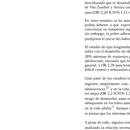
describiendo que el desarro
de Van Zundert y Siroux con
sana (OR=2,20 IC95% 1,11-4
En otros estudios se ha mos
podría deberse a que exper
convertirse en fumadores reg
sin embargo, la pobre adher
predijeron el inicio del hábi
El estudio de tipo longitudi
niñez con el desarrollo de t
38% mientras de expuestos 
adolescente, encontró que lo
general, y OR 2,39 para homb
difícil control y refractarios
Gran parte de los estudios 
sugieren simplemente esta
47
adolescencia
y en la vida
ser mujer (OR 2,2 IC95% 1,3-
riesgo de desarrollar asma 
tabaquismo en los niños asmá
5
en la vida adulta
. Aunque n
se piensa que los síntomas d
A pesar de todo, algunos es
analizado la relación inver