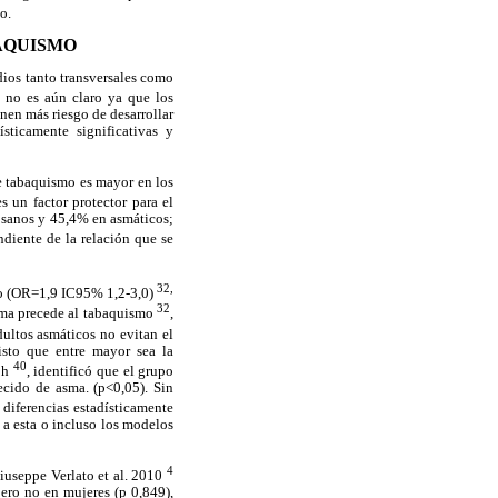
o.
AQUISMO
dios tanto transversales como
o no es aún claro ya que los
enen más riesgo de desarrollar
sticamente significativas y
de tabaquismo es mayor en los
s un factor protector para el
n sanos y 45,4% en asmáticos;
ndiente de la relación que se
32,
smo (OR=1,9 IC95% 1,2-3,0)
32
asma precede al tabaquismo
,
ultos asmáticos no evitan el
sto que entre mayor sea la
40
loh
, identificó que el grupo
ecido de asma. (p<0,05). Sin
 diferencias estadísticamente
e a esta o incluso los modelos
4
Giuseppe Verlato et al. 2010
ero no en mujeres (p 0,849),