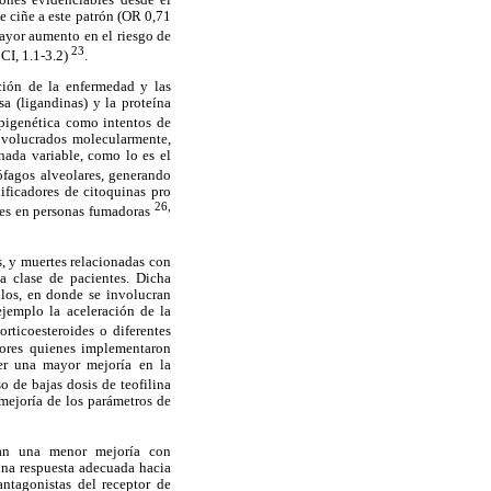
e ciñe a este patrón (OR 0,71
mayor aumento en el riesgo de
23
CI, 1.1-3.2)
.
ión de la enfermedad y las
a (ligandinas) y la proteína
epigenética como intentos de
nvolucrados molecularmente,
nada variable, como lo es el
ófagos alveolares, generando
ficadores de citoquinas pro
26,
ides en personas fumadoras
, y muertes relacionadas con
a clase de pacientes. Dicha
ilos, en donde se involucran
jemplo la aceleración de la
orticoesteroides o diferentes
dores quienes implementaron
cer una mayor mejoría en la
so de bajas dosis de teofilina
mejoría de los parámetros de
aban una menor mejoría con
una respuesta adecuada hacia
ntagonistas del receptor de