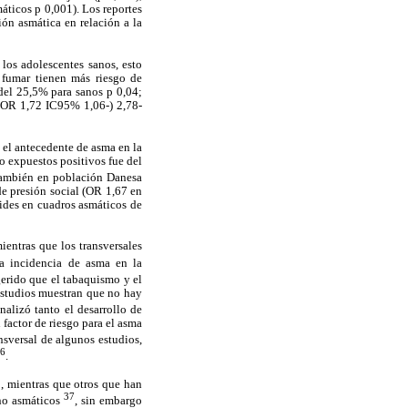
ticos p 0,001). Los reportes
ón asmática en relación a la
los adolescentes sanos, esto
 fumar tienen más riesgo de
 del 25,5% para sanos p 0,04;
-(OR 1,72 IC95% 1,06-) 2,78-
 el antecedente de asma en la
o expuestos positivos fue del
también en población Danesa
de presión social (OR 1,67 en
oides en cuadros asmáticos de
mientras que los transversales
la incidencia de asma en la
ugerido que el tabaquismo y el
 estudios muestran que no hay
nalizó tanto el desarrollo de
factor de riesgo para el asma
nsversal de algunos estudios,
36
.
2
, mientras que otros que han
37
 no asmáticos
, sin embargo