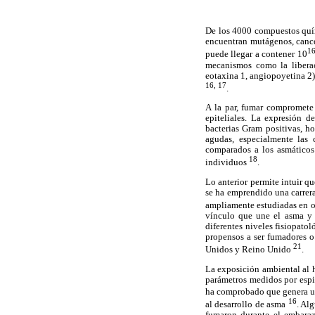
De los 4000 compuestos quím
encuentran mutágenos, cancer
1
puede llegar a contener 10
mecanismos como la liberaci
eotaxina 1, angiopoyetina 2)
16, 17
.
A la par, fumar compromete 
epiteliales. La expresión d
bacterias Gram positivas, h
agudas, especialmente las 
comparados a los asmáticos 
18
individuos
.
Lo anterior permite intuir q
se ha emprendido una carrera
ampliamente estudiadas en or
vínculo que une el asma y e
diferentes niveles fisiopato
propensos a ser fumadores o
21
Unidos y Reino Unido
.
La exposición ambiental al 
parámetros medidos por espi
ha comprobado que genera un 
16
al desarrollo de asma
. Al
fumaron durante el embaraz