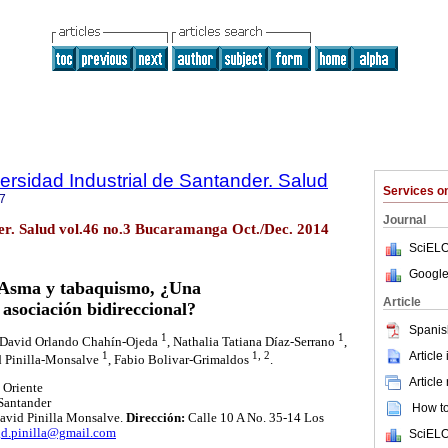
ersidad Industrial de Santander. Salud
Services 
7
Journal
der. Salud vol.46 no.3 Bucaramanga Oct./Dec. 2014
SciELO
Google
Asma y tabaquismo, ¿Una
Article
asociación bidireccional?
Spanis
1
1
 David Orlando Chahín-Ojeda
, Nathalia Tatiana Díaz-Serrano
,
Article
1
1, 2
d Pinilla-Monsalve
, Fabio Bolivar-Grimaldos
.
Article
 Oriente
 Santander
How to 
avid Pinilla Monsalve.
Dirección:
Calle 10 A No. 35-14 Los
gd.pinilla@gmail.com
SciELO