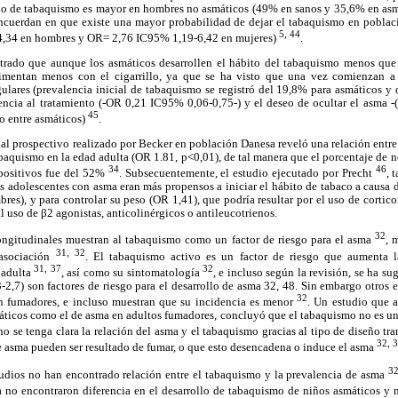
llo de tabaquismo es mayor en hombres no asmáticos (49% en sanos y 35,6% en asmá
cuerdan en que existe una mayor probabilidad de dejar el tabaquismo en poblaci
5, 44
,34 en hombres y OR= 2,76 IC95% 1,19-6,42 en mujeres)
.
trado que aunque los asmáticos desarrollen el hábito del tabaquismo menos que 
imentan menos con el cigarrillo, ya que se ha visto que una vez comienzan a
ulares (prevalencia inicial de tabaquismo se registró del 19,8% para asmáticos y
encia al tratamiento (-OR 0,21 IC95% 0,06-0,75-) y el deseo de ocultar el asma 
45
to entre asmáticos)
.
nal prospectivo realizado por Becker en población Danesa reveló una relación entre
abaquismo en la edad adulta (OR 1.81, p<0,01), de tal manera que el porcentaje de n
34
46
positivos fue del 52%
. Subsecuentemente, el estudio ejecutado por Precht
, 
s adolescentes con asma eran más propensos a iniciar el hábito de tabaco a causa 
res), y para controlar su peso (OR 1,41), que podría resultar por el uso de cortic
 al uso de β2 agonistas, anticolinérgicos o antileucotrienos.
32
longitudinales muestran al tabaquismo como un factor de riesgo para el asma
, 
31, 32
 asociación
. El tabaquismo activo es un factor de riesgo que aumenta 
31, 37
32
 adulta
, así como su sintomatología
, e incluso según la revisión, se ha s
2,7) son factores de riesgo para el desarrollo de asma 32, 48. Sin embargo otros
32
en fumadores, e incluso muestran que su incidencia es menor
. Un estudio que a
ticos como el de asma en adultos fumadores, concluyó que el tabaquismo no es un 
o se tenga clara la relación del asma y el tabaquismo gracias al tipo de diseño tra
32, 
e asma pueden ser resultado de fumar, o que esto desencadena o induce el asma
3
tudios no han encontrado relación entre el tabaquismo y la prevalencia de asma
sa no encontraron diferencia en el desarrollo de tabaquismo de niños asmáticos y