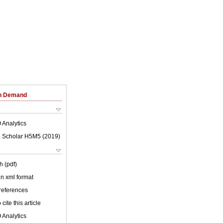
on Demand
 Analytics
 Scholar H5M5 (
2019
)
h (pdf)
 in xml format
 references
cite this article
 Analytics