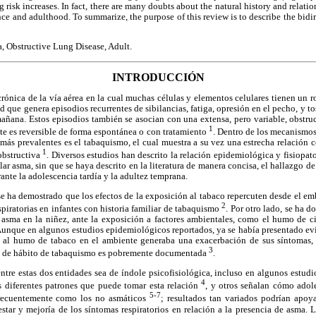
risk increases. In fact, there are many doubts about the natural history and relat
ce and adulthood. To summarize, the purpose of this review is to describe the bidi
 Obstructive Lung Disease, Adult.
INTRODUCCIÓN
rónica de la vía aérea en la cual muchas células y elementos celulares tienen un ro
d que genera episodios recurrentes de sibilancias, fatiga, opresión en el pecho, y t
mañana. Estos episodios también se asocian con una extensa, pero variable, obstruc
1
te es reversible de forma espontánea o con tratamiento
. Dentro de los mecanismo
 más prevalentes es el tabaquismo, el cual muestra a su vez una estrecha relación c
1
obstructiva
. Diversos estudios han descrito la relación epidemiológica y fisiop
llar asma, sin que se haya descrito en la literatura de manera concisa, el hallazgo d
ante la adolescencia tardía y la adultez temprana.
e ha demostrado que los efectos de la exposición al tabaco repercuten desde el e
2
espiratorias en infantes con historia familiar de tabaquismo
. Por otro lado, se ha
 asma en la niñez, ante la exposición a factores ambientales, como el humo de cig
Aunque en algunos estudios epidemiológicos reportados, ya se había presentado ev
ón al humo de tabaco en el ambiente generaba una exacerbación de sus síntomas,
3
cio de hábito de tabaquismo es pobremente documentada
.
ntre estas dos entidades sea de índole psicofisiológica, incluso en algunos estudi
4
s diferentes patrones que puede tomar esta relación
, y otros señalan cómo adole
5-7
frecuentemente como los no asmáticos
; resultados tan variados podrían apoya
star y mejoría de los síntomas respiratorios en relación a la presencia de asma. L