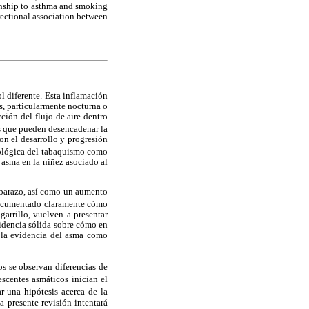
ionship to asthma and smoking
rectional association between
l diferente. Esta inflamación
os, particularmente nocturna o
ción del flujo de aire dentro
s que pueden desencadenar la
on el desarrollo y progresión
atológica del tabaquismo como
e asma en la niñez asociado al
mbarazo, así como un aumento
 documentado claramente cómo
arrillo, vuelven a presentar
idencia sólida sobre cómo en
 la evidencia del asma como
os se observan diferencias de
scentes asmáticos inician el
r una hipótesis acerca de la
a presente revisión intentará