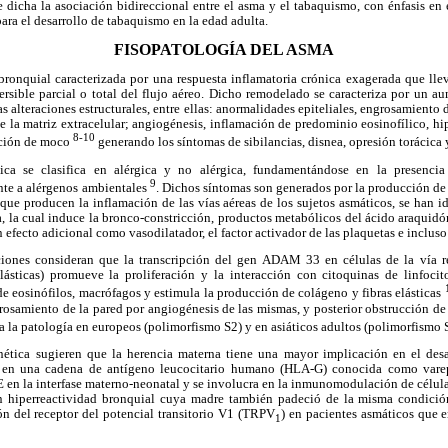
 dicha la asociación bidireccional entre el asma y el tabaquismo, con énfasis en
ara el desarrollo de tabaquismo en la edad adulta.
FISOPATOLOGÍA DEL ASMA
ronquial caracterizada por una respuesta inflamatoria crónica exagerada que ll
rsible parcial o total del flujo aéreo. Dicho remodelado se caracteriza por un a
 alteraciones estructurales, entre ellas: anormalidades epiteliales, engrosamiento 
de la matriz extracelular; angiogénesis, inflamación de predominio eosinofílico, hip
8-10
cción de moco
generando los síntomas de sibilancias, disnea, opresión torácica 
ica se clasifica en alérgica y no alérgica, fundamentándose en la presenci
9
nte a alérgenos ambientales
. Dichos síntomas son generados por la producción d
ue producen la inflamación de las vías aéreas de los sujetos asmáticos, se han i
, la cual induce la bronco-constricción, productos metabólicos del ácido araquid
n efecto adicional como vasodilatador, el factor activador de las plaquetas e inclus
iones consideran que la transcripción del gen ADAM 33 en células de la vía res
ásticas) promueve la proliferación y la interacción con citoquinas de linfoc
e eosinófilos, macrófagos y estimula la producción de colágeno y fibras elásticas
rosamiento de la pared por angiogénesis de las mismas, y posterior obstrucción de la
a la patología en europeos (polimorfismo S2) y en asiáticos adultos (polimorfismo
nética sugieren que la herencia materna tiene una mayor implicación en el des
 en una cadena de antígeno leucocitario humano (HLA-G) conocida como varep
IgE en la interfase materno-neonatal y se involucra en la inmunomodulación de célula
n hiperreactividad bronquial cuya madre también padeció de la misma condición
n del receptor del potencial transitorio V1 (TRPV
) en pacientes asmáticos que e
1