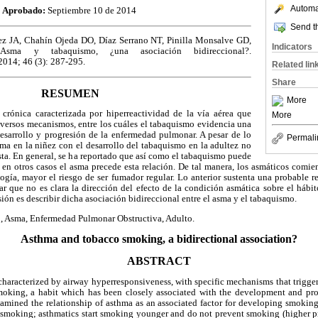
Automat
4
Aprobado:
Septiembre 10 de 2014
Send th
z JA, Chahín Ojeda DO, Díaz Serrano NT, Pinilla Monsalve GD,
Indicators
Asma y tabaquismo, ¿una asociación bidireccional?.
 2014; 46 (3): 287-295.
Related lin
Share
RESUMEN
More
crónica caracterizada por hiperreactividad de la vía aérea que
More
versos mecanismos, entre los cuáles el tabaquismo evidencia una
desarrollo y progresión de la enfermedad pulmonar. A pesar de lo
Permali
asma en la niñez con el desarrollo del tabaquismo en la adultez no
ta. En general, se ha reportado que así como el tabaquismo puede
, en otros casos el asma precede esta relación. De tal manera, los asmáticos comi
ogía, mayor el riesgo de ser fumador regular. Lo anterior sustenta una probable re
r que no es clara la dirección del efecto de la condición asmática sobre el hábit
sión es describir dicha asociación bidireccional entre el asma y el tabaquismo.
 Asma, Enfermedad Pulmonar Obstructiva, Adulto.
Asthma and tobacco smoking, a bidirectional association?
ABSTRACT
characterized by airway hyperresponsiveness, with specific mechanisms that trigge
smoking, a habit which has been closely associated with the development and pro
amined the relationship of asthma as an associated factor for developing smoking.
 smoking; asthmatics start smoking younger and do not prevent smoking (higher pr