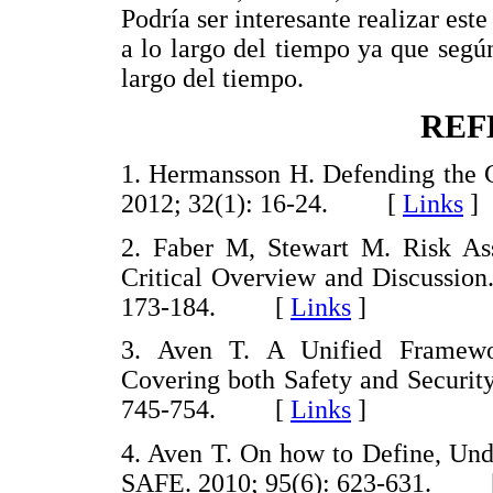
Podría ser interesante realizar es
a lo largo del tiempo ya que según
largo del tiempo.
REF
1. Hermansson H. Defending the C
2012; 32(1): 16-24. [
Links
]
2. Faber M, Stewart M. Risk Asse
Critical Overview and Discussi
173-184. [
Links
]
3. Aven T. A Unified Framewor
Covering both Safety and Secur
745-754. [
Links
]
4. Aven T. On how to Define, U
SAFE. 2010; 95(6): 623-631. 