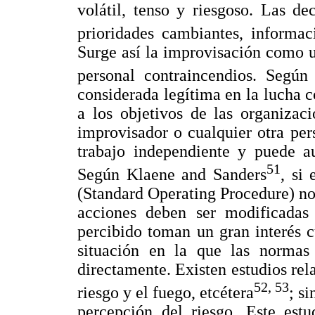
volátil, tenso y riesgoso. Las d
prioridades cambiantes, informac
Surge así la improvisación como u
personal contraincendios. Según
considerada legítima en la lucha c
a los objetivos de las organizac
improvisador o cualquier otra pe
trabajo independiente y puede au
51
Según Klaene and Sanders
, si
(Standard Operating Procedure) no 
acciones deben ser modificadas
percibido toman un gran interés 
situación en la que las normas 
directamente. Existen estudios rel
52, 53
riesgo y el fuego, etcétera
; s
percepción del riesgo. Este est