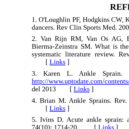
REF
1. O'Loughlin PF, Hodgkins CW, Ke
dancers. Rev Clin Sports Med. 
2. Van Rijn RM, Van Os AG, B
Bierma-Zeinstra SM. What is the 
systematic literature review. R
[
Links
]
3. Karen L. Ankle Sprain. U
http://www.uptodate.com/contents
del 2013 [
Links
]
4. Brian M. Ankle Sprains. Rev. 
[
Links
]
5. Ivins D. Acute ankle sprain:
74(10): 1714-20. [
Links
]