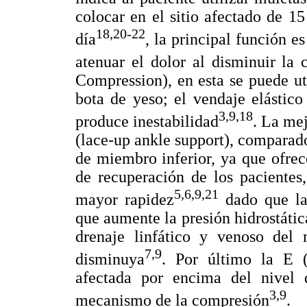
colocar en el sitio afectado de 1
18,20-22
día
, la principal función e
atenuar el dolor al disminuir la
Compression), en esta se puede uti
bota de yeso; el vendaje elástico
3,9,18
produce inestabilidad
. La mej
(lace-up ankle support), comparado
de miembro inferior, ya que ofre
de recuperación de los pacientes
5,6,9,21
mayor rapidez
dado que la 
que aumente la presión hidrostátic
drenaje linfático y venoso del
7,9
disminuya
. Por último la E (
afectada por encima del nivel 
3,9
mecanismo de la compresión
.