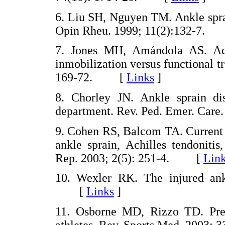
6. Liu SH, Nguyen TM. Ankle sprain
Opin Rheu. 1999; 11(2):132-7
7. Jones MH, Amándola AS. Acut
inmobilization versus functional t
169-72. [
Links
]
8. Chorley JN. Ankle sprain di
department. Rev. Ped. Emer. Car
9. Cohen RS, Balcom TA. Current tr
ankle sprain, Achilles tendonitis
Rep. 2003; 2(5): 251-4. [
Lin
10. Wexler RK. The injured an
[
Links
]
11. Osborne MD, Rizzo TD. Prev
athletes. Rev. Sports Med. 2003