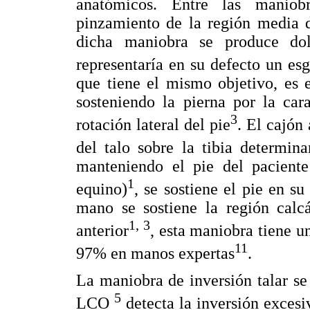
anatómicos. Entre las maniob
pinzamiento de la región media de
dicha maniobra se produce dol
representaría en su defecto un esg
que tiene el mismo objetivo, es el
sosteniendo la pierna por la ca
3
rotación lateral del pie
. El cajón
del talo sobre la tibia determi
manteniendo el pie del paciente
1
equino)
, se sostiene el pie en s
mano se sostiene la región calc
1, 3
anterior
, esta maniobra tiene u
11
97% en manos expertas
.
La maniobra de inversión talar se
5
LCO
detecta la inversión excesi