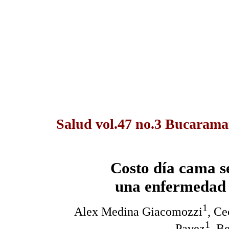
Salud vol.47 no.3 Bucaraman
Costo día cama s
una enfermedad 
1
Alex Medina Giacomozzi
, Ce
1
Pavez
, B