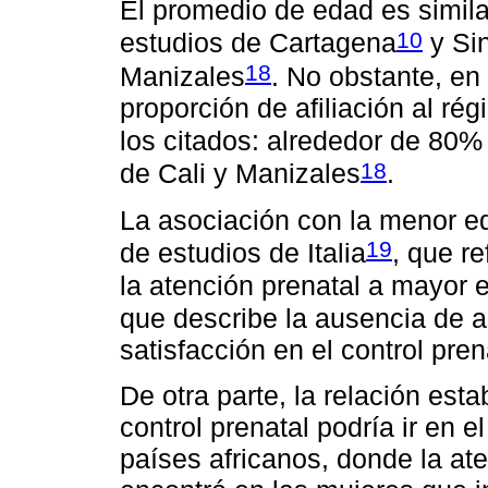
El promedio de edad es simil
10
estudios de Cartagena
y Sin
18
Manizales
. No obstante, en 
proporción de afiliación al r
los citados: alrededor de 80%
18
de Cali y Manizales
.
La asociación con la menor e
19
de estudios de Italia
, que re
la atención prenatal a mayor e
que describe la ausencia de a
satisfacción en el control pren
De otra parte, la relación esta
control prenatal podría ir en 
países africanos, donde la at