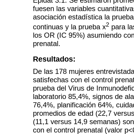
Epidat 3.1. Se estimaron prome
fuesen las variables cuantitativa
asociación estadística la prueba
2
continuas y la prueba x
para la
los OR (IC 95%) asumiendo como
prenatal.
Resultados:
De las 178 mujeres entrevistad
satisfechas con el control prena
prueba del Virus de Inmunodef
laboratorio 85,4%, signos de al
76,4%, planificación 64%, cuida
promedios de edad (22,7 versu
(11,1 versus 14,9 semanas) son
con el control prenatal (valor p