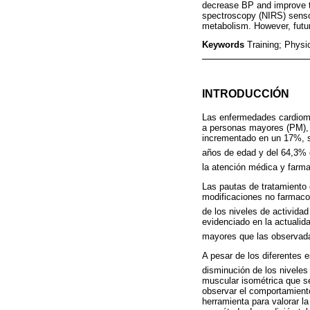
decrease BP and improve t
spectroscopy (NIRS) sensor
metabolism. However, futur
Keywords
Training; Physi
INTRODUCCIÓN
Las enfermedades cardiome
a personas mayores (PM), e
incrementado en un 17%, si
años de edad y del 64,3%
la atención médica y farm
Las pautas de tratamiento 
modificaciones no farmacol
de los niveles de actividad
evidenciado en la actualid
mayores que las observada
A pesar de los diferentes 
disminución de los nivele
muscular isométrica que se
observar el comportamient
herramienta para valorar l