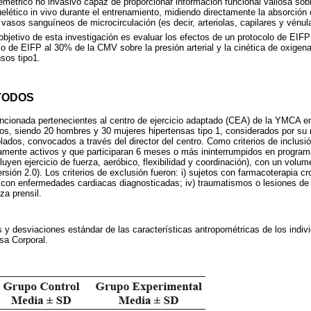
métrico no invasivo capaz de proporcionar información funcional valiosa sob
elético in vivo durante el entrenamiento, midiendo directamente la absorció
 vasos sanguíneos de microcirculación (es decir, arteriolas, capilares y vénul
 objetivo de esta investigación es evaluar los efectos de un protocolo de EIF
 de EIFP al 30% de la CMV sobre la presión arterial y la cinética de oxigen
sos tipo1.
TODOS
encionada pertenecientes al centro de ejercicio adaptado (CEA) de la YMCA e
años, siendo 20 hombres y 30 mujeres hipertensas tipo 1, considerados por s
ados, convocados a través del director del centro. Como criterios de inclusió
amente activos y que participaran 6 meses o más ininterrumpidos en program
yen ejercicio de fuerza, aeróbico, flexibilidad y coordinación), con un volume
ón 2.0). Los criterios de exclusión fueron: i) sujetos con farmacoterapia cro
ii) con enfermedades cardiacas diagnosticadas; iv) traumatismos o lesiones d
za prensil.
 y desviaciones estándar de las características antropométricas de los indiv
sa Corporal.