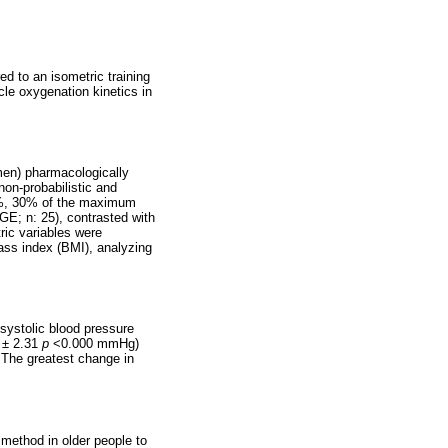
ed to an isometric training
le oxygenation kinetics in
men) pharmacologically
non-probabilistic and
20%, 30% of the maximum
GE; n: 25), contrasted with
ric variables were
ass index (BMI), analyzing
 systolic blood pressure
 ± 2.31
p
<0.000 mmHg)
 The greatest change in
d method in older people to