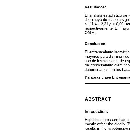
Resultados:
El análisis estadístico se
disminuyó de manera signifi
a 111,4 ± 2,31
p
< 0,00* mm
respectivamente. El mayor
OM%).
Conclusión:
El entrenamiento isométric
mayores para disminuir de 
uso de los sensores de esp
del conocimiento científic
determinar los límites bas
Palabras clave
Entrenamie
ABSTRACT
Introduction:
High blood pressure has a 
mostly affect the elderly (
results in the hypotensive