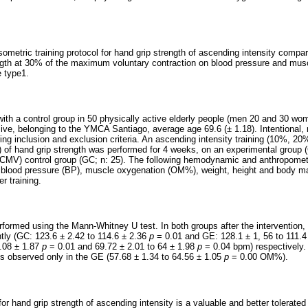
sometric training protocol for hand grip strength of ascending intensity compar
ength at 30% of the maximum voluntary contraction on blood pressure and musc
e type1.
ith a control group in 50 physically active elderly people (men 20 and 30 wo
ive, belonging to the YMCA Santiago, average age 69.6 (± 1.18). Intentional, 
ng inclusion and exclusion criteria. An ascending intensity training (10%, 
 of hand grip strength was performed for 4 weeks, on an experimental group (
 CMV) control group (GC; n: 25). The following hemodynamic and anthropomet
, blood pressure (BP), muscle oxygenation (OM%), weight, height and body m
r training.
rformed using the Mann-Whitney U test. In both groups after the intervention,
tly (GC: 123.6 ± 2.42 to 114.6 ± 2.36
p
= 0.01 and GE: 128.1 ± 1, 56 to 111.4
4.08 ± 1.87
p
= 0.01 and 69.72 ± 2.01 to 64 ± 1.98
p
= 0.04 bpm) respectively.
s observed only in the GE (57.68 ± 1.34 to 64.56 ± 1.05
p
= 0.00 OM%).
 for hand grip strength of ascending intensity is a valuable and better tolerate