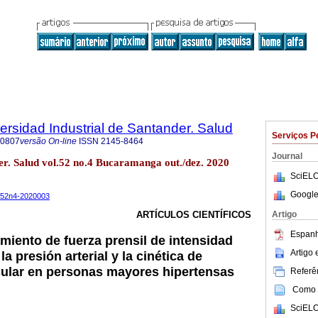
ersidad Industrial de Santander. Salud
Serviços P
-0807
versão On-line
ISSN
2145-8464
Journal
er. Salud vol.52 no.4 Bucaramanga out./dez. 2020
SciELO
Google
.v52n4-2020003
Artigo
ARTÍCULOS CIENTÍFICOS
Espanh
miento de fuerza prensil de intensidad
Artigo
a presión arterial y la cinética de
ular en personas mayores hipertensas
Referên
Como c
SciELO