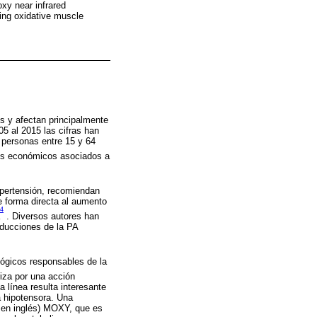
xy near infrared
ding oxidative muscle
s y afectan principalmente
5 al 2015 las cifras han
 personas entre 15 y 64
tos económicos asociados a
ipertensión, recomiendan
e forma directa al aumento
4
. Diversos autores han
educciones de la PA
lógicos responsables de la
riza por una acción
 línea resulta interesante
 hipotensora. Una
s en inglés) MOXY, que es