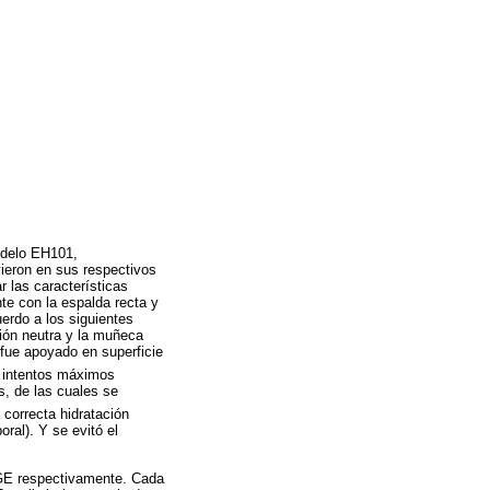
odelo EH101,
eron en sus respectivos
r las características
te con la espalda recta y
uerdo a los siguientes
ción neutra y la muñeca
 fue apoyado en superficie
 intentos máximos
, de las cuales se
 correcta hidratación
al). Y se evitó el
n GE respectivamente. Cada