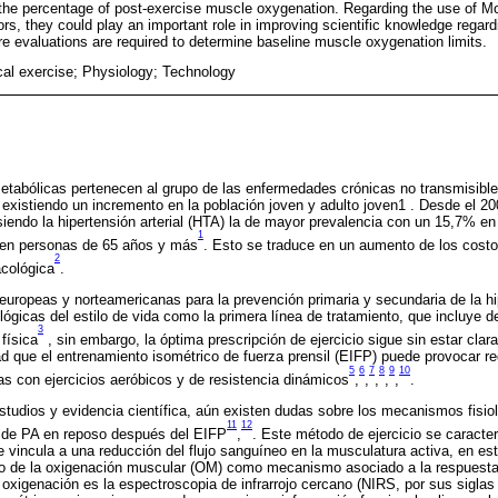
he percentage of post-exercise muscle oxygenation. Regarding the use of Mo
s, they could play an important role in improving scientific knowledge regar
e evaluations are required to determine baseline muscle oxygenation limits.
cal exercise; Physiology; Technology
tabólicas pertenecen al grupo de las enfermedades crónicas no transmisible
xistiendo un incremento en la población joven y adulto joven1 . Desde el 200
endo la hipertensión arterial (HTA) la de mayor prevalencia con un 15,7% en
1
 en personas de 65 años y más
. Esto se traduce en un aumento de los cos
2
acológica
.
europeas y norteamericanas para la prevención primaria y secundaria de la h
ógicas del estilo de vida como la primera línea de tratamiento, que incluye d
3
 física
, sin embargo, la óptima prescripción de ejercicio sigue sin estar clara
ad que el entrenamiento isométrico de fuerza prensil (EIFP) puede provocar r
5
6
7
8
9
10
s con ejercicios aeróbicos y de resistencia dinámicos
,
,
,
,
,
.
estudios y evidencia científica, aún existen dudas sobre los mecanismos fisio
11
12
s de PA en reposo después del EIFP
,
. Este método de ejercicio se caracte
 vincula a una reducción del flujo sanguíneo en la musculatura activa, en esta
o de la oxigenación muscular (OM) como mecanismo asociado a la respuesta
a oxigenación es la espectroscopia de infrarrojo cercano (NIRS, por sus sigla