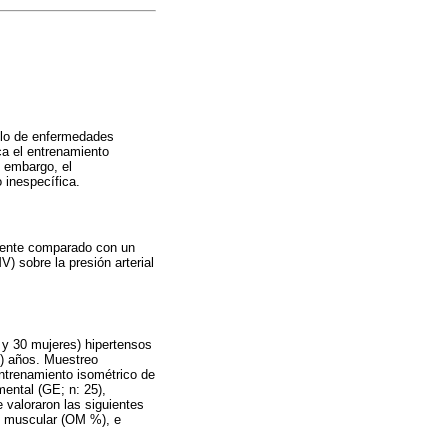
ollo de enfermedades
a el entrenamiento
n embargo, el
 inespecífica.
ndente comparado con un
) sobre la presión arterial
 y 30 mujeres) hipertensos
8) años. Muestreo
 entrenamiento isométrico de
ental (GE; n: 25),
 valoraron las siguientes
ón muscular (OM %), e