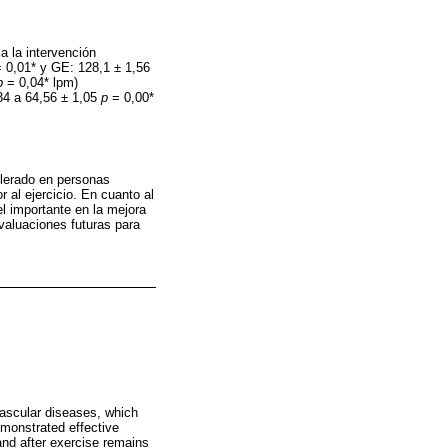
a la intervención
 0,01* y GE: 128,1 ± 1,56
p
= 0,04* lpm)
34 a 64,56 ± 1,05
p
= 0,00*
olerado en personas
 al ejercicio. En cuanto al
l importante en la mejora
valuaciones futuras para
vascular diseases, which
emonstrated effective
and after exercise remains