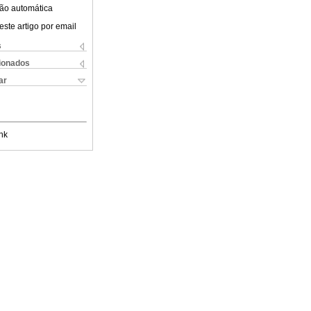
ão automática
este artigo por email
s
cionados
ar
nk