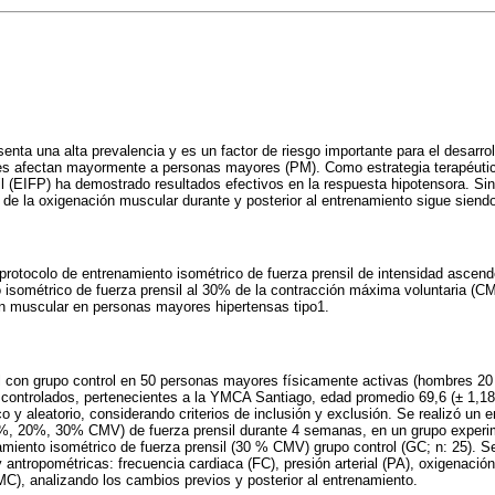
esenta una alta prevalencia y es un factor de riesgo importante para el desarr
les afectan mayormente a personas mayores (PM). Como estrategia terapéutic
il (EIFP) ha demostrado resultados efectivos en la respuesta hipotensora. Si
 de la oxigenación muscular durante y posterior al entrenamiento sigue siendo
 protocolo de entrenamiento isométrico de fuerza prensil de intensidad asce
 isométrico de fuerza prensil al 30% de la contracción máxima voluntaria (CMV
ón muscular en personas mayores hipertensas tipo1.
l con grupo control en 50 personas mayores físicamente activas (hombres 20
 controlados, pertenecientes a la YMCA Santiago, edad promedio 69,6 (± 1,1
ico y aleatorio, considerando criterios de inclusión y exclusión. Se realizó un
%, 20%, 30% CMV) de fuerza prensil durante 4 semanas, en un grupo experim
miento isométrico de fuerza prensil (30 % CMV) grupo control (GC; n: 25). Se
antropométricas: frecuencia cardiaca (FC), presión arterial (PA), oxigenaci
MC), analizando los cambios previos y posterior al entrenamiento.