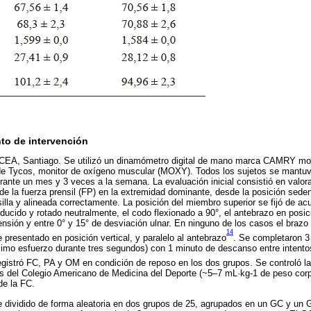
to de intervención
el CEA, Santiago. Se utilizó un dinamómetro digital de mano marca CAMRY m
 Tycos, monitor de oxígeno muscular (MOXY). Todos los sujetos se mantuvi
rante un mes y 3 veces a la semana. La evaluación inicial consistió en valora
e la fuerza prensil (FP) en la extremidad dominante, desde la posición seden
illa y alineada correctamente. La posición del miembro superior se fijó de ac
ducido y rotado neutralmente, el codo flexionado a 90°, el antebrazo en posi
ensión y entre 0° y 15° de desviación ulnar. En ninguno de los casos el brazo
14
 presentado en posición vertical, y paralelo al antebrazo
. Se completaron 3
imo esfuerzo durante tres segundos) con 1 minuto de descanso entre intentos
egistró FC, PA y OM en condición de reposo en los dos grupos. Se controló la
 del Colegio Americano de Medicina del Deporte (~5–7 mL·kg-1 de peso corpor
de la FC.
fue dividido de forma aleatoria en dos grupos de 25, agrupados en un GC y u