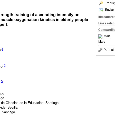
Traduç
Enviar 
trength training of ascending intensity on
Indicadore
uscle oxygenation kinetics in elderly people
Links rela
pe 1
Compartilh
Mais
Mais
1
Permali
z
3
yor
5
ago
ago
 de Ciencias de la Educación. Santiago
ide. Sevilla
. Santiago