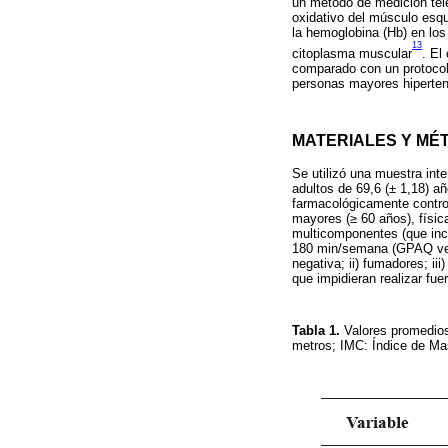
un método de medición tele
oxidativo del músculo esqu
la hemoglobina (Hb) en los
13
citoplasma muscular
. El
comparado con un protocolo
personas mayores hiperten
MATERIALES Y MÉ
Se utilizó una muestra int
adultos de 69,6 (± 1,18) 
farmacológicamente control
mayores (≥ 60 años), físic
multicomponentes (que inclu
180 min/semana (GPAQ versi
negativa; ii) fumadores; i
que impidieran realizar fuer
Tabla 1.
Valores promedios
metros; IMC: Índice de Ma