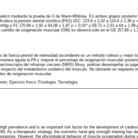
 realizó mediante la prueba de U de Mann-Whitney. En ambos grupos posterior 
cativa la presión arterial sistólica (PAS) (GC: 123,6 ± 2,42 a 114,6 ± 2,36
p
=
Hg) y FC (70,84 ± 1,92 a 64,08 ± 1,87
p
= 0,01* y 69,72 ± 2,01 a 64 ± 1,98
 cambio de oxigenación muscular (OM) se observa sólo en el GE (57,68 ± 1,
o de fuerza prensil de intensidad ascendente es un método valioso y mejor t
manera aguda la PA y mejorar el porcentaje de oxigenación muscular posterior
ectroscopía del infrarrojo cercano (NIRS) Moxy, podrían desempeñar un pape
o respecto del metabolismo oxidativo del músculo. No obstante se requieren e
ales de oxigenacion muscular.
nto; Ejercicio físico; Fisiología; Tecnología
high prevalence and is an important risk factor for the development of cardio
PM). As a therapeutic strategy, the isometric hand grip strength training has d
 response. However, the physiological behavior of muscle oxygenation during 