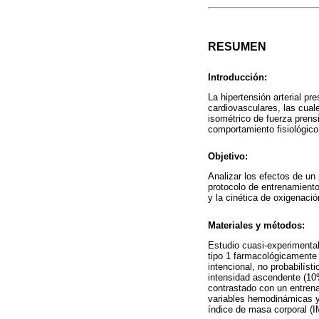
RESUMEN
Introducción:
La hipertensión arterial pr
cardiovasculares, las cua
isométrico de fuerza prens
comportamiento fisiológico
Objetivo:
Analizar los efectos de un
protocolo de entrenamiento
y la cinética de oxigenaci
Materiales y métodos:
Estudio cuasi-experimenta
tipo 1 farmacológicamente
intencional, no probabilíst
intensidad ascendente (10
contrastado con un entrena
variables hemodinámicas y 
índice de masa corporal (I