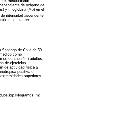
re el metabolismo
n dependiente de oxígeno de
as) y mioglobina (Mb) en el
P de intensidad ascendente
ación muscular en
n Santiago de Chile de 50
u médico como
n se consideró: i) adultos
as de ejercicios
n de actividad física ≥
notrópica positiva o
e extremidades superiores
iduos.kg: kilogramos; m: