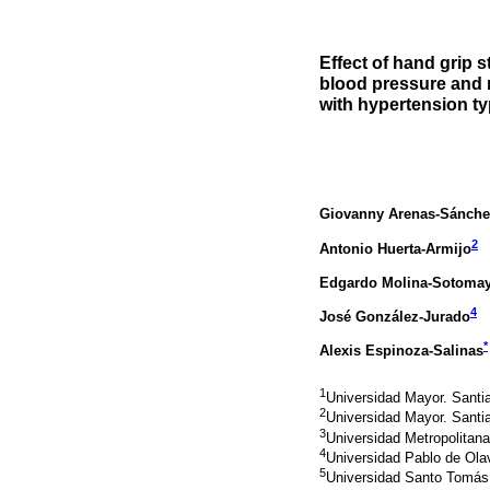
Effect of hand grip s
blood pressure and m
with hypertension ty
Giovanny Arenas-Sánche
2
Antonio Huerta-Armijo
Edgardo Molina-Sotoma
4
José González-Jurado
*
Alexis Espinoza-Salinas
1
Universidad Mayor. Santi
2
Universidad Mayor. Santi
3
Universidad Metropolitana
4
Universidad Pablo de Olav
5
Universidad Santo Tomás