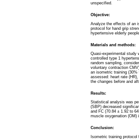
unspecified.
Objective:
Analyze the effects of an i
protocol for hand grip str
hypertensive elderly peopl
Materials and methods:
Quasi-experimental study w
controlled type 1 hypertens
random sampling, consideri
voluntary contraction CMV)
an isometric training (30%
assessed: heart rate (HR)
the changes before and afte
Results:
Statistical analysis was pe
(SBP) decreased significan
and FC (70.84 ± 1.92 to 6
muscle oxygenation (OM) i
Conclusion:
Isometric training protocol