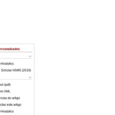
ersonalizados
 Analytics
 Scholar H5M5 (
2019
)
ol (pdf)
 em XML
cias do artigo
itar este artigo
 Analytics