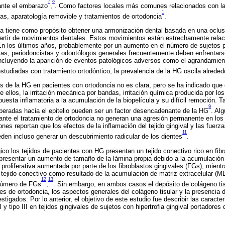
7
8
ante el embarazo
,
. Como factores locales más comunes relacionados con l
1
s, aparatología removible y tratamientos de ortodoncia
.
ia tiene como propósito obtener una armonización dental basada en una oclusi
 partir de movimientos dentales. Estos movimientos están estrechamente relac
En los últimos años, probablemente por un aumento en el número de sujetos p
stas, periodoncistas y odontólogos generales frecuentemente deben enfrentar
ncluyendo la aparición de eventos patológicos adversos como el agrandamiento
studiadas con tratamiento ortodóntico, la prevalencia de la HG oscila alreded
is de la HG en pacientes con ortodoncia no es clara, pero se ha indicado que
re ellos, la irritación mecánica por bandas, irritación química producida por lo
uesta inflamatoria a la acumulación de la biopelícula y su difícil remoción. 
9
liberadas hacia el epitelio pueden ser un factor desencadenante de la HG
. Al
ante el tratamiento de ortodoncia no generan una agresión permanente en los 
nes reportan que los efectos de la inflamación del tejido gingival y las fuerza
11
eden incluso generar un descubrimiento radicular de los dientes
.
gico los tejidos de pacientes con HG presentan un tejido conectivo rico en fi
resentar un aumento de tamaño de la lámina propia debido a la acumulación 
proliferativa aumentada por parte de los fibroblastos gingivales (FGs), mient
 tejido conectivo como resultado de la acumulación de matriz extracelular (M
12
13
 número de FGs
,
. Sin embargo, en ambos casos el depósito de colágeno tis
 de ortodoncia, los aspectos generales del colágeno tisular y la presencia del
igados. Por lo anterior, el objetivo de este estudio fue describir las caracter
 I y tipo III en tejidos gingivales de sujetos con hipertrofia gingival portadores