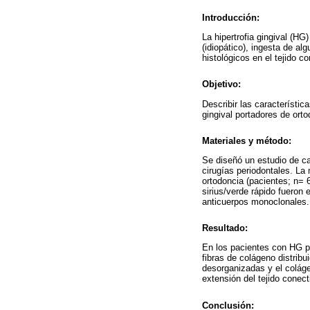
Introducción:
La hipertrofia gingival (H
(idiopático), ingesta de a
histológicos en el tejido co
Objetivo:
Describir las característica
gingival portadores de orto
Materiales y método:
Se diseñó un estudio de ca
cirugías periodontales. La
ortodoncia (pacientes; n= 
sirius/verde rápido fueron 
anticuerpos monoclonales.
Resultado:
En los pacientes con HG po
fibras de colágeno distrib
desorganizadas y el colág
extensión del tejido conec
Conclusión: