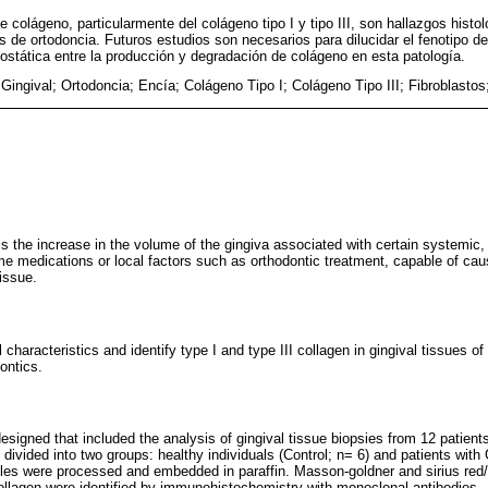
 colágeno, particularmente del colágeno tipo I y tipo III, son hallazgos histo
 de ortodoncia. Futuros estudios son necesarios para dilucidar el fenotipo de 
ostática entre la producción y degradación de colágeno en esta patología.
a Gingival; Ortodoncia; Encía; Colágeno Tipo I; Colágeno Tipo III; Fibroblasto
s the increase in the volume of the gingiva associated with certain systemic, h
me medications or local factors such as orthodontic treatment, capable of cau
tissue.
 characteristics and identify type I and type III collagen in gingival tissues of
ontics.
signed that included the analysis of gingival tissue biopsies from 12 patient
divided into two groups: healthy individuals (Control; n= 6) and patients with
les were processed and embedded in paraffin. Masson-goldner and sirius red/
collagen were identified by immunohistochemistry with monoclonal antibodies.