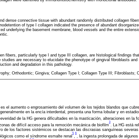
and dense connective tissue with abundant randomly distributed collagen fiber
odetention of type I collagen indicated the presence of abundant disorganized
zed underlying the basement membrane, blood vessels and the entire extensio
ntic.
 fibers, particularly type I and type III collagen, are histological findings th
e studies are necessary to elucidate the phenotype of gingival fibroblasts and
uction and degradation in this pathology.
rophy; Orthodontic; Gingiva; Collagen Type I; Collagen Type III; Fibroblasts; 
G) es el aumento o engrosamiento del volumen de los tejidos blandos que cubre
a generalmente en la encía interdental, presenta una forma lobular y en esta
severidad de la HG genera dificultades en la masticación, alteraciones en la 
3
 zonas de difícil acceso para la remoción mecánica de biofilm
. La HG está re
ro de los factores sistémicos se destacan las discrasias sanguíneas severas 
5
6
ológicos como el síndrome esmalte renal
,
, la ingesta prolongada de alguno