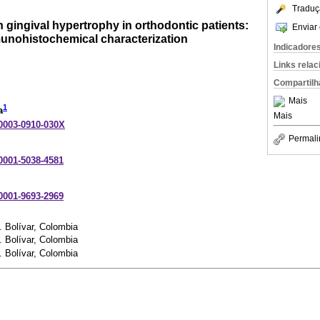
Traduç
n gingival hypertrophy in orthodontic patients:
Enviar 
munohistochemical characterization
Indicadore
Links rela
Compartilh
Mais
1
a
Mais
-0003-0910-030X
Permali
-0001-5038-4581
-0001-9693-2969
. Bolívar, Colombia
. Bolívar, Colombia
. Bolívar, Colombia