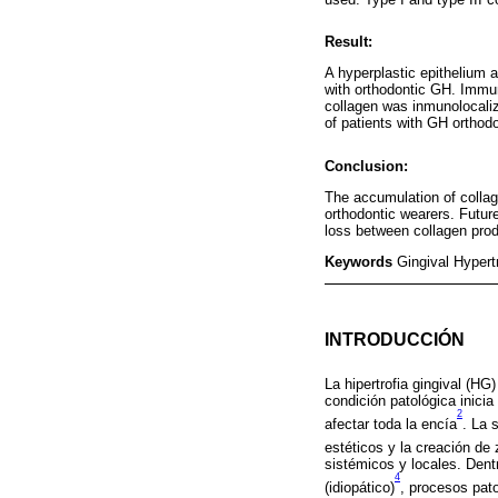
Result:
A hyperplastic epithelium 
with orthodontic GH. Immun
collagen was inmunolocali
of patients with GH orthodo
Conclusion:
The accumulation of collagen
orthodontic wearers. Futur
loss between collagen prod
Keywords
Gingival Hypert
INTRODUCCIÓN
La hipertrofia gingival (H
condición patológica inici
2
afectar toda la encía
. La 
estéticos y la creación de
sistémicos y locales. Dent
4
(idiopático)
, procesos pat