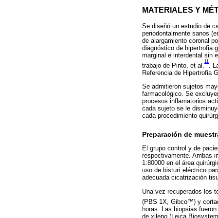
MATERIALES Y MÉ
Se diseñó un estudio de ca
periodontalmente sanos (en
de alargamiento coronal po
diagnóstico de hipertrofia 
marginal e interdental sin 
11
trabajo de Pinto, et al.
. L
Referencia de Hipertrofia 
Se admitieron sujetos may
farmacológico. Se excluyer
procesos inflamatorios act
cada sujeto se le disminuy
cada procedimiento quirúrg
Preparación de muestr
El grupo control y de paci
respectivamente. Ambas int
1:80000 en el área quirúrgi
uso de bisturí eléctrico pa
adecuada cicatrización tis
Una vez recuperados los te
(PBS 1X, Gibco™) y cort
horas. Las biopsias fuero
de xileno (Leica Biosystem