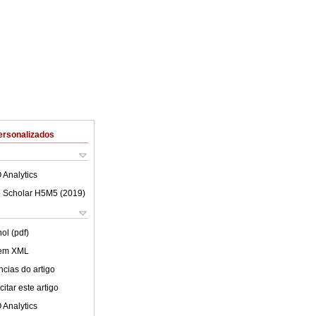
ersonalizados
 Analytics
 Scholar H5M5 (
2019
)
ol (pdf)
 em XML
cias do artigo
itar este artigo
 Analytics