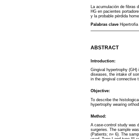
La acumulación de fibras de
HG en pacientes portadores
y la probable pérdida home
Palabras clave
Hipertrofi
ABSTRACT
Introduction:
Gingival hypertrophy (GH) i
diseases, the intake of so
in the gingival connective 
Objective:
To describe the histological
hypertrophy wearing orthod
Method:
A case-control study was de
surgeries. The sample was 
(Patients; n= 6). The samp
used. Type I and type III 