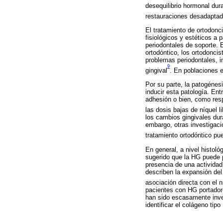
desequilibrio hormonal dur
restauraciones desadaptada
El tratamiento de ortodonc
fisiológicos y estéticos a
periodontales de soporte. 
ortodóntico, los ortodonci
problemas periodontales, i
9
gingival
. En poblaciones e
Por su parte, la patogénes
inducir esta patología. Ent
adhesión o bien, como resp
las dosis bajas de níquel 
los cambios gingivales dur
embargo, otras investigacio
tratamiento ortodóntico pu
En general, a nivel histoló
sugerido que la HG puede p
presencia de una actividad 
describen la expansión del
asociación directa con el
pacientes con HG portadores
han sido escasamente invest
identificar el colágeno tipo