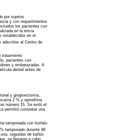
do por sujetos
oncia y con requerimientos
ncluidos los pacientes con
calizada en la encía
s establecidos en el
s adscritos al Centro de
 tratamiento
ño, pacientes con
madores y embarazadas. A
elícula dental antes de
ronal y gingivectomía,
ocaína 2 % y epinefrina
rker número 15. Se evitó el
ica permitió constatar una
lina tamponada con fosfato
4 % tamponado durante 48
a una, seguidas de baños
que, se llevaron a cabo