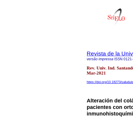
Revista de la Univ
versão impressa
ISSN
0121
Rev. Univ. Ind. Santan
Mar-2021
https://doi.org/10.18273/saludui
Alteración del col
pacientes con orto
inmunohistoquím