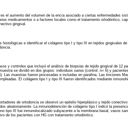
G) es el aumento del volumen de la encía asociado a ciertas enfermedades sist
lgunos medicamentos o a factores locales como el tratamiento ortodóntico, c
nectivo gingival.
s histológicas e identificar el colágeno tipo I y tipo III en tejidos gingivales de
doncia.
sos y controles que incluyó el análisis de biopsias de tejido gingival de 12 
 muestra se dividió en dos grupos: individuos sanos (control; n= 6) y pacient
6). Las muestras fueron procesadas e incluidas en parafina. Las tinciones Ma
empleadas. El colágeno tipo I y tipo III fueron identificados mediante inmuno
rtadores de ortodoncia se observó un epitelio hiperplásico y tejido conecti
uidos aleatoriamente. La inmunodetención de colágeno tipo I indicó la presenc
eno tipo III fue inmunolocalizado subyacente a la membrana basal, vasos san
tivo de los pacientes con HG con tratamiento ortodóntico.