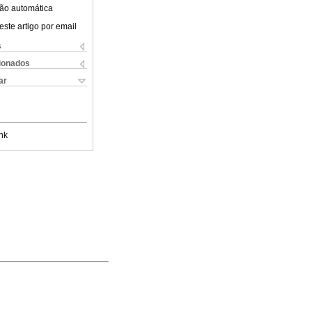
ão automática
este artigo por email
s
cionados
ar
nk