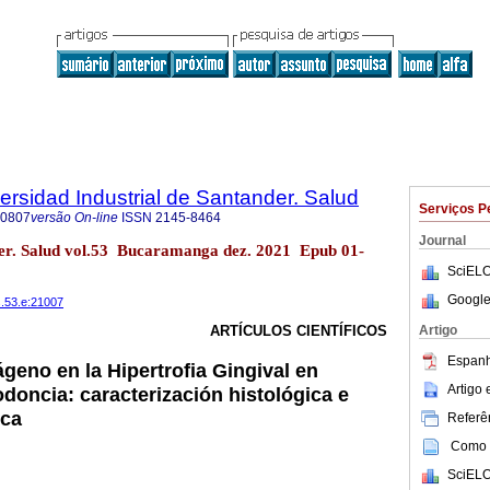
ersidad Industrial de Santander. Salud
Serviços P
-0807
versão On-line
ISSN
2145-8464
Journal
der. Salud vol.53 Bucaramanga dez. 2021 Epub 01-
SciELO
Google
s.53.e:21007
Artigo
ARTÍCULOS CIENTÍFICOS
Espanh
ágeno en la Hipertrofia Gingival en
Artigo
doncia: caracterización histológica e
ica
Referên
Como c
SciELO