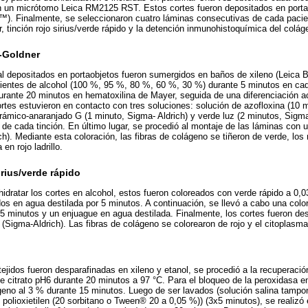
n un micrótomo Leica RM2125 RST. Estos cortes fueron depositados en porta
c™). Finalmente, se seleccionaron cuatro láminas consecutivas de cada pacie
 tinción rojo sirius/verde rápido y la detención inmunohistoquímica del colágeno
-Goldner
val depositados en portaobjetos fueron sumergidos en baños de xileno (Leica 
ientes de alcohol (100 %, 95 %, 80 %, 60 %, 30 %) durante 5 minutos en cad
urante 20 minutos en hematoxilina de Mayer, seguida de una diferenciación ac
tes estuvieron en contacto con tres soluciones: solución de azofloxina (10 m
frámico-anaranjado G (1 minuto, Sigma- Aldrich) y verde luz (2 minutos, Sigm
de cada tinción. En último lugar, se procedió al montaje de las láminas con
h). Mediante esta coloración, las fibras de colágeno se tiñeron de verde, los
en rojo ladrillo.
irius/verde rápido
hidratar los cortes en alcohol, estos fueron coloreados con verde rápido a 0,
os en agua destilada por 5 minutos. A continuación, se llevó a cabo una colora
5 minutos y un enjuague en agua destilada. Finalmente, los cortes fueron de
Sigma-Aldrich). Las fibras de colágeno se colorearon de rojo y el citoplasma 
ejidos fueron desparafinadas en xileno y etanol, se procedió a la recuperació
 citrato pH6 durante 20 minutos a 97 °C. Para el bloqueo de la peroxidasa e
geno al 3 % durante 15 minutos. Luego de ser lavados (solución salina tamp
olioxietilen (20 sorbitano o Tween® 20 a 0,05 %)) (3x5 minutos), se realizó e