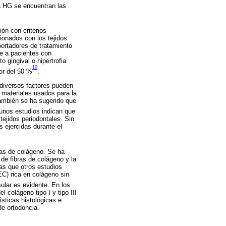
a HG se encuentran las
ón con criterios
ionados con los tejidos
ortadores de tratamiento
se a pacientes con
 gingival o hipertrofia
10
or del 50 %
.
 diversos factores pueden
s materiales usados para la
También se ha sugerido que
gunos estudios indican que
tejidos periodontales. Sin
s ejercidas durante el
bras de colágeno. Se ha
de fibras de colágeno y la
ras que otros estudios
EC) rica en colágeno sin
ular es evidente. En los
 colágeno tipo I y tipo III
ísticas histológicas e
 de ortodoncia.