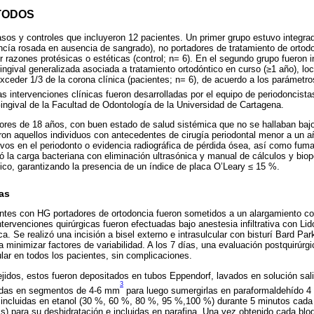
TODOS
sos y controles que incluyeron 12 pacientes. Un primer grupo estuvo integra
cía rosada en ausencia de sangrado), no portadores de tratamiento de ortod
r razones protésicas o estéticas (control; n= 6). En el segundo grupo fueron i
gingival generalizada asociada a tratamiento ortodóntico en curso (≥1 año), lo
exceder 1/3 de la corona clínica (pacientes; n= 6), de acuerdo a los parámetro
as intervenciones clínicas fueron desarrolladas por el equipo de periodoncista
Gingival de la Facultad de Odontología de la Universidad de Cartagena.
ores de 18 años, con buen estado de salud sistémica que no se hallaban bajo
on aquellos individuos con antecedentes de cirugía periodontal menor a un a
ivos en el periodonto o evidencia radiográfica de pérdida ósea, así como fu
ó la carga bacteriana con eliminación ultrasónica y manual de cálculos y biop
ico, garantizando la presencia de un índice de placa O’Leary ≤ 15 %.
as
entes con HG portadores de ortodoncia fueron sometidos a un alargamiento co
ervenciones quirúrgicas fueron efectuadas bajo anestesia infiltrativa con Lid
ca. Se realizó una incisión a bisel externo e intrasulcular con bisturí Bard Pa
ra minimizar factores de variabilidad. A los 7 días, una evaluación postquirúrg
ular en todos los pacientes, sin complicaciones.
jidos, estos fueron depositados en tubos Eppendorf, lavados en solución sa
3
adas en segmentos de 4-6 mm
para luego sumergirlas en paraformaldehído 
n incluidas en etanol (30 %, 60 %, 80 %, 95 %,100 %) durante 5 minutos cad
s) para su deshidratación e incluidas en parafina. Una vez obtenido cada blo