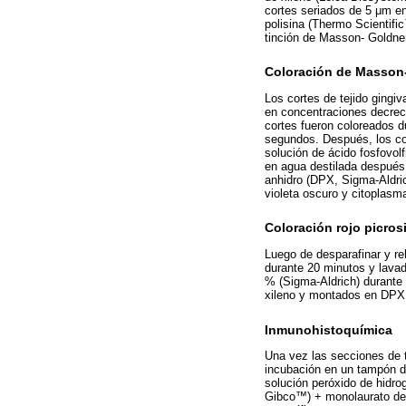
cortes seriados de 5 μm e
polisina (Thermo Scientifi
tinción de Masson- Goldner,
Coloración de Masson
Los cortes de tejido gingi
en concentraciones decrec
cortes fueron coloreados d
segundos. Después, los cor
solución de ácido fosfovol
en agua destilada después 
anhidro (DPX, Sigma-Aldric
violeta oscuro y citoplasma 
Coloración rojo picros
Luego de desparafinar y re
durante 20 minutos y lavad
% (Sigma-Aldrich) durante 
xileno y montados en DPX (
Inmunohistoquímica
Una vez las secciones de t
incubación en un tampón de
solución peróxido de hidro
Gibco™) + monolaurato de p