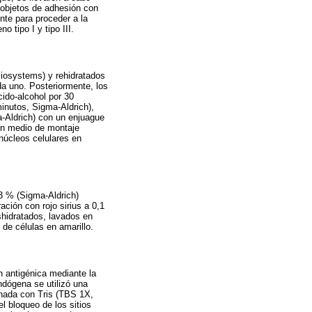
objetos de adhesión con
nte para proceder a la
 tipo I y tipo III.
Biosystems) y rehidratados
a uno. Posteriormente, los
ido-alcohol por 30
inutos, Sigma-Aldrich),
a-Aldrich) con un enjuague
 un medio de montaje
 núcleos celulares en
03 % (Sigma-Aldrich)
ción con rojo sirius a 0,1
shidratados, lavados en
de células en amarillo.
n antigénica mediante la
ndógena se utilizó una
onada con Tris (TBS 1X,
l bloqueo de los sitios