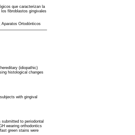
lógicos que caracterizan la
los fibroblastos gingivales
s; Aparatos Ortodónticos
ereditary (idiopathic)
sing histological changes
 subjects with gingival
s submitted to periodontal
 GH wearing orthodontics
fast green stains were