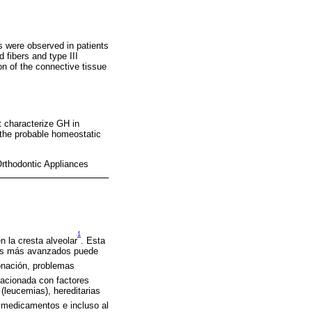
s were observed in patients
 fibers and type III
n of the connective tissue
at characterize GH in
 the probable homeostatic
Orthodontic Appliances
1
n la cresta alveolar
. Esta
dios más avanzados puede
fonación, problemas
lacionada con factores
(leucemias), hereditarias
s medicamentos e incluso al