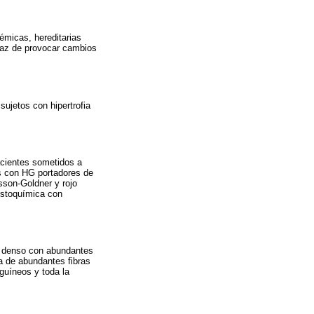
émicas, hereditarias
apaz de provocar cambios
 sujetos con hipertrofia
pacientes sometidos a
es con HG portadores de
sson-Goldner y rojo
histoquímica con
vo denso con abundantes
ia de abundantes fibras
guíneos y toda la