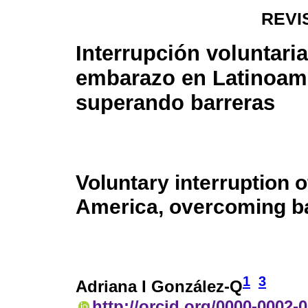
REVI
Interrupción voluntaria
embarazo en Latinoamé
superando barreras
Voluntary interruption o
America, overcoming ba
1
3
Adriana I González-Q
http://orcid.org/0000-0002-