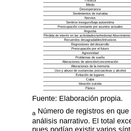
Tristeza
Miedo
Desesperanza
Sentimientos de ira/rabia
Nervios
Sentirse inseguro/baja autoestima
Preocupación constante por asuntos actuales
Angustia
Pérdida de interés en las actividades/anhedonia/ Aburrimiento 
Recuerdos desagradables/intrusivos
Regresiones del desarrollo
Preocupación por el futuro
Agresividad
Problemas de sueño
Alteraciones de atención/concentración
Alteraciones de la memoria
Uso y abuso de sustancias psicoactivas y alcohol
Evitación de lugares
Culpa
Ideación suicida
Pánico
Fuente: Elaboración propia.
Número de registros en que s
a
análisis narrativo. El total ex
pues podían existir varios s