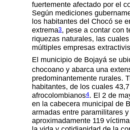
fuertemente afectado por el c
Según mediciones gubernamen
los habitantes del Chocó se 
3
extrema
, pese a contar con t
riquezas naturales, las cuales
múltiples empresas extractivi
El municipio de Bojayá se ubi
chocoano y abarca una exten
predominantemente rurales. T
habitantes, de los cuales 43,
4
afrocolombianos
. El 2 de m
en la cabecera municipal de 
armadas entre paramilitares y 
aproximadamente 119 víctimas
la vida y cotidianidad de la 