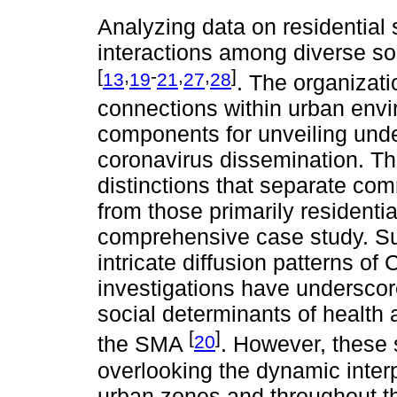
Analyzing data on residential 
interactions among diverse so
[
,
-
,
,
]
13
19
21
27
28
. The organizati
connections within urban env
components for unveiling under
coronavirus dissemination. T
distinctions that separate com
from those primarily residentia
comprehensive case study. Su
intricate diffusion patterns o
investigations have underscor
social determinants of health
[
]
20
the SMA
. However, these 
overlooking the dynamic interp
urban zones and throughout t