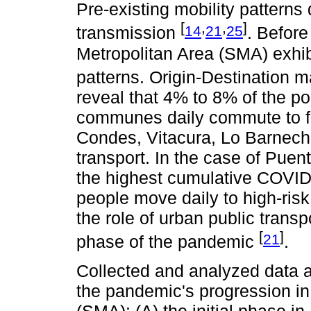
Pre-existing mobility patterns 
[
,
,
]
14
21
25
transmission
. Befor
Metropolitan Area (SMA) exhib
patterns. Origin-Destination m
reveal that 4% to 8% of the p
communes daily commute to 
Condes, Vitacura, Lo Barnech
transport. In the case of Pue
the highest cumulative COVID
people move daily to high-ris
the role of urban public transpo
[
]
21
phase of the pandemic
.
Collected and analyzed data a
the pandemic's progression in