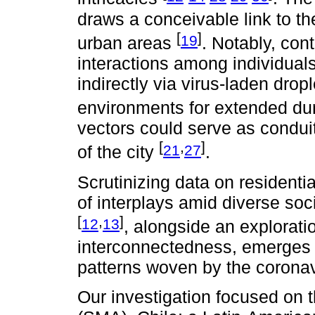
draws a conceivable link to th
[
]
19
urban areas
. Notably, con
interactions among individual
indirectly via virus-laden dropl
environments for extended du
vectors could serve as conduits
[
,
]
21
27
of the city
.
Scrutinizing data on residentia
of interplays amid diverse soc
[
,
]
12
13
, alongside an explorati
interconnectedness, emerges a
patterns woven by the coronav
Our investigation focused on 