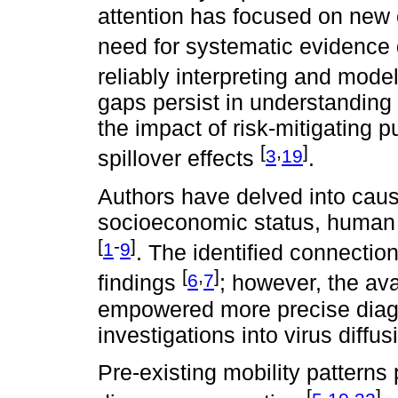
attention has focused on new c
need for systematic evidence 
reliably interpreting and mod
gaps persist in understanding
the impact of risk-mitigating 
[
,
]
3
19
spillover effects
.
Authors have delved into caus
socioeconomic status, human 
[
-
]
1
9
. The identified connectio
[
,
]
6
7
findings
; however, the ava
empowered more precise diagn
investigations into virus diffu
Pre-existing mobility patterns 
[
,
,
]