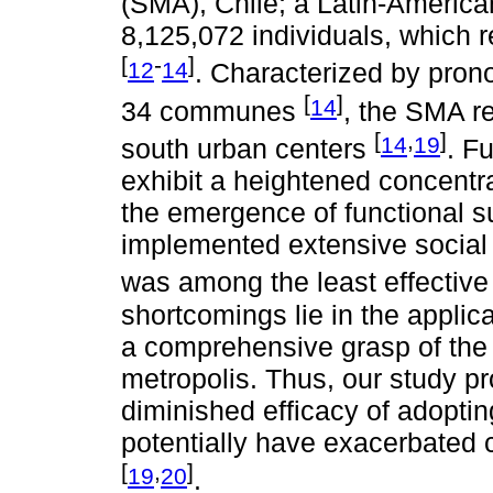
(SMA), Chile; a Latin-American
8,125,072 individuals, which 
[
-
]
12
14
. Characterized by pron
[
]
14
34 communes
, the SMA r
[
,
]
14
19
south urban centers
. F
exhibit a heightened concentrat
the emergence of functional s
implemented extensive social 
was among the least effective
shortcomings lie in the applic
a comprehensive grasp of the
metropolis. Thus, our study pr
diminished efficacy of adopti
potentially have exacerbated
[
,
]
19
20
.