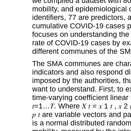
we compiled a dataset with 80
mobility, and epidemiological
identifiers, 77 are predictors, 
cumulative COVID-19 cases pe
focuses on understanding the 
rate of COVID-19 cases by exa
different communes of the SM
The SMA communes are charac
indicators and also respond dif
imposed by the authorities, t
want to understand. First, to 
time-varying coefficient linear 
𝑡=1…𝑇. Where 𝑋 𝑡 = 𝑥 1 𝑡 , 𝑥 2 𝑡 
𝑝 𝑡 are variable vectors and pa
is a normal distributed random