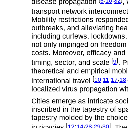
5
10
32
disease propagation
,
transport network interconnec
Mobility restrictions responde
outbreaks, and alleviating he
including curfews, lockdowns, 
not only impinged on freedom b
costs. Moreover, efficacy and
[
]
9
timing, sector, and scale
. P
theoretical and empirical mobil
[
,
,
,
,
10
11
17
18
international travel
localized virus propagation w
Cities emerge as intricate soci
inscribed in the tapestry of spa
tapestry molded by the choice
[
-
,
,
,
]
12
14
28
29
30
intricacies
. The