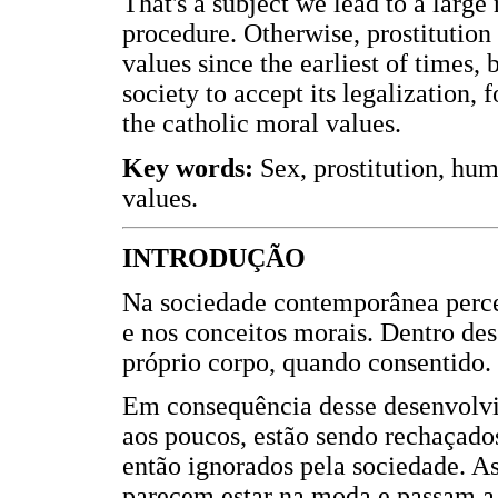
That's a subject we lead to a large r
procedure. Otherwise, prostitution 
values since the earliest of times, 
society to accept its legalization,
the catholic moral values.
Key words:
Sex, prostitution, hum
values.
INTRODUÇÃO
Na sociedade contemporânea perc
e nos conceitos morais. Dentro dess
próprio corpo, quando consentido.
Em consequência desse desenvolvim
aos poucos, estão sendo rechaçados,
então ignorados pela sociedade. A
parecem estar na moda e passam a