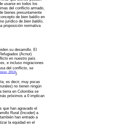
 de usarse en todos los
timas del conflicto armado,
a de bienes presuntamente
l concepto de bien baldío en
ino jurídico de
bien baldío
,
na proposición normativa
iden su desarrollo. El
 Refugiados (Acnur)
icto en nuestro país.
es, e incluso migraciones
sa del conflicto, se
osso, 2013
).
esta; es decir, muy pocas
urales) no tienen ningún
la tierra en Colombia se
 más próximos a 0 implican
as que han agravado el
rollo Rural (Incoder) a
 también han entrado a
tizar la equidad en el