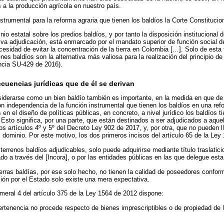
 a la producción agrícola en nuestro país.
strumental para la reforma agraria que tienen los baldíos la Corte Constitucion
nio estatal sobre los predios baldíos, y por tanto la disposición institucional
tiva adjudicación, está enmarcado por el mandato superior de función social d
cesidad de evitar la concentración de la tierra en Colombia […]. Solo de esta
nes baldíos son la alternativa más valiosa para la realización del principio d
ncia SU-429 de 2016).
ecuencias jurídicas que de él se derivan
derarse como un bien baldío también es importante, en la medida en que de 
n independencia de la función instrumental que tienen los baldíos en una refo
n el diseño de políticas públicas, en concreto, a nivel jurídico los baldíos ti
. Esto significa, por una parte, que están destinados a ser adjudicados a aq
los artículos 4º y 5º del Decreto Ley 902 de 2017, y, por otra, que no pueden l
l dominio. Por este motivo, los dos primeros incisos del artículo 65 de la Le
terrenos baldíos adjudicables, solo puede adquirirse mediante título traslatic
do a través del [Incora], o por las entidades públicas en las que delegue esta
erras baldías, por ese solo hecho, no tienen la calidad de poseedores conform
ción por el Estado solo existe una mera expectativa.
meral 4 del artículo 375 de la Ley 1564 de 2012 dispone:
ertenencia no procede respecto de bienes imprescriptibles o de propiedad de 