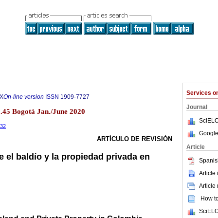
Services 
2X
On-line version
ISSN
1909-7727
Journal
.45 Bogotá Jan./June 2020
SciELO
032
Google
ARTÍCULO DE REVISIÓN
Article
 el baldío y la propiedad privada en
Spanis
Article
Article
How to 
SciELO