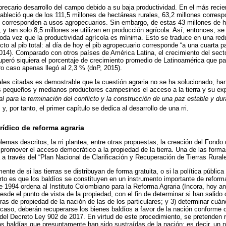
 precario desarrollo del campo debido a su baja productividad. En el más reci
ableció que de los 111,5 millones de hectáreas rurales, 63,2 millones corres
s corresponden a usos agropecuarios. Sin embargo, de estas 43 millones de h
 y tan solo 8,5 millones se utilizan en producción agrícola. Así, entonces, s
toda vez que la productividad agrícola es mínima. Esto se traduce en una re
to al pib total: al día de hoy el pib agropecuario corresponde “a una cuarta pa
014). Comparado con otros países de América Latina, el crecimiento del sect
 superó siquiera el porcentaje de crecimiento promedio de Latinoamérica que p
ro caso apenas llegó al 2,3 % (dnP, 2015).
iales citadas es demostrable que la cuestión agraria no se ha solucionado; han
os pequeños y medianos productores campesinos el acceso a la tierra y su ex
al para la terminación del conflicto y la construcción de una paz estable y du
, por tanto, el primer capítulo se dedica al desarrollo de una rri.
rídico de reforma agraria
blemas descritos, la rri plantea, entre otras propuestas, la creación del Fondo 
e promover el acceso democrático a la propiedad de la tierra. Una de las forma
 a través del “Plan Nacional de Clarificación y Recuperación de Tierras Rurale
nte de si las tierras se distribuyan de forma gratuita, o si la política públi
rto es que los baldíos se constituyen en un instrumento importante de reforma 
e 1994 ordena al Instituto Colombiano para la Reforma Agraria (Incora, hoy ant) 
 desde el punto de vista de la propiedad, con el fin de determinar si han salido
erras de propiedad de la nación de las de los particulares; y 3) determinar cu
 caso, deberán recuperarse los bienes baldíos a favor de la nación conforme 
58 del Decreto Ley 902 de 2017. En virtud de este procedimiento, se pretenden 
as baldías que presuntamente han sido sustraídas de la nación; es decir, un 