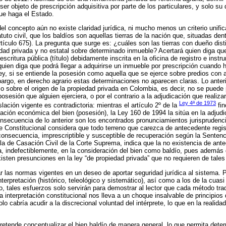
ser objeto de prescripción adquisitiva por parte de los particulares, y solo s
ue haga el Estado.
el concepto aún no existe claridad jurídica, ni mucho menos un criterio unific
to civil, que los baldíos son aquellas tierras de la nación que, situadas dentr
rtículo 675). La pregunta que surge es: ¿cuáles son las tierras con dueño dist
ad privada y no estatal sobre determinado inmueble? Acertará quien diga que
scritura pública (título) debidamente inscrita en la oficina de registro e instr
uien diga que podrá llegar a adquirirse un inmueble por prescripción cuando 
ey, si se entiende la posesión como aquella que se ejerce sobre predios con 
argo, en derecho agrario estas determinaciones no aparecen claras. Lo anteri
o sobre el origen de la propiedad privada en Colombia, es decir, no se puede p
posesión que alguien ejerciera, o por el contrario a la adjudicación que realiz
Ley 4ª de 1973
lación vigente es contradictoria: mientras el artículo 2º de la
fin
otación económica del bien (posesión), la Ley 160 de 1994 la sitúa en la adjud
Consecuencia de lo anterior son los encontrados pronunciamientos jurisprudenc
te Constitucional considera que todo terreno que carezca de antecedente regis
 consecuencia, imprescriptible y susceptible de recuperación según la Senten
ala de Casación Civil de la Corte Suprema, indica que la no existencia de ante
a, indefectiblemente, en la consideración del bien como baldío, pues además 
xisten presunciones en la ley “de propiedad privada” que no requieren de tales
tar las normas vigentes en un deseo de aportar seguridad jurídica al sistema. 
terpretación (histórico, teleológico y sistemático), así como a los de la cuasi
o, tales esfuerzos solo servirán para demostrar al lector que cada método trad
la interpretación constitucional nos lleva a un choque insalvable de principios 
olo cabría acudir a la discrecional voluntad del intérprete, lo que en la realid
 pretende conceptualizar el bien baldío de manera general, lo que permita det