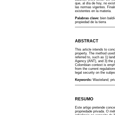
que, al día de hoy, no exis
las normas vigentes. Finalm
existentes en la materia.
Palabras clave:
bien baldí
propiedad de la tierra
ABSTRACT
This article intends to co
property. The method used 
referred to, such as 1) lan
Agency (ANT), and 3) the p
Colombian context is emphas
from the current regulation
legal security on the subjec
Keywords:
Wasteland; pri
RESUMO
Este artigo pretende conce
propriedade privada. O mé