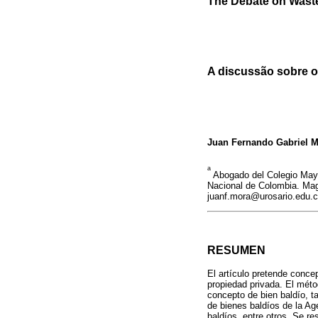
The Debate on Waste
A discussão sobre o
Juan Fernando Gabriel 
a
Abogado del Colegio Mayor
Nacional de Colombia. Mag
juanf.mora@urosario.edu.
RESUMEN
El artículo pretende conce
propiedad privada. El méto
concepto de bien baldío, ta
de bienes baldíos de la Ag
baldíos, entre otros. Se r