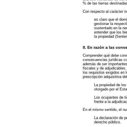
% de las tierras destinadas
Con respecto al carácter in
es claro que el domi
gestionar la respec
sustentado en la ne
entender que los bie
la propiedad (Sente
II. En razón a las cons
Comprender qué debe consi
consecuencias jurídicas co
además de ser importantes e
fiscales y de adjudicables
los requisitos exigidos en 
prescripción adquisitiva de
La propiedad de los 
otorgado por el Esta
Los ocupantes de ti
frente a la adjudica
En el mismo sentido, el nu
La declaración de p
derecho público.