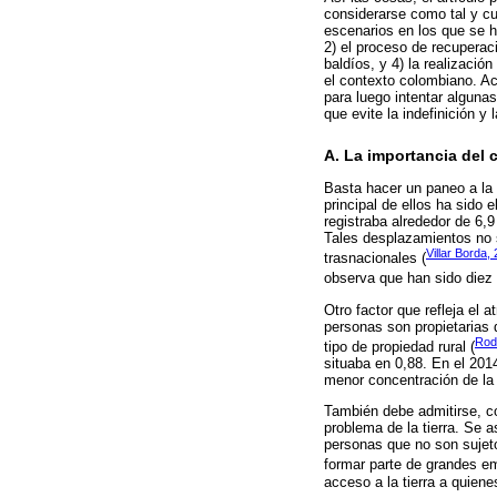
considerarse como tal y cuá
escenarios en los que se ha
2) el proceso de recuperac
baldíos, y 4) la realización
el contexto colombiano. Ac
para luego intentar alguna
que evite la indefinición y 
A. La importancia del 
Basta hacer un paneo a la 
principal de ellos ha sido
registraba alrededor de 6,
Tales desplazamientos no s
Villar Borda,
trasnacionales (
observa que han sido diez 
Otro factor que refleja el 
personas son propietarias 
Rod
tipo de propiedad rural (
situaba en 0,88. En el 20
menor concentración de la 
También debe admitirse, co
problema de la tierra. Se a
personas que no son sujeto
formar parte de grandes e
acceso a la tierra a quien