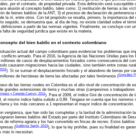
les, por el contrario, de propiedad privada. Esta definición será susceptible
ce alusión al concepto baldío, tales como: 1) restitución de tierras a las víc
ión de bienes baldíos de la ANT, 3) el proceso de declaración de pertenenci
 de la rri, entre otros. Con tal propósito se resalta, primero, la importancia de
to seguido, se demuestra que, al día de hoy, no existe claridad sobre el térm
s definiciones a partir de las normas vigentes. Finalmente, se concluye con u
la falta de seguridad jurídica que existe en la materia.
concepto del bien baldío en el contexto colombiano
situación actual del campo colombiano para evidenciar los problemas que imp
 el conflicto armado. Para el 2016, la Agencia de las Naciones Unidas para los
9 millones de casos de desplazamientos forzados como consecuencia del confl
olo causaron migraciones hacia las ciudades, sino también entre zonas rural
 2015
). Si se suman el desplazamiento forzado y el abandono de tierras por cau
González P
millones de hectáreas de tierra las afectadas por tales fenómenos (
atraso de las tierras rurales en Colombia es el alto nivel de concentración de 
de grandes extensiones de tierra y muchas otras (campesinos o trabajadores r
ríguez y Cepeda Cuervo, 2011
). Para el 2009, el índice Gini de concentración de 
14, el mismo índice había subido a 0,89. Téngase en cuenta que los números
tierra y los más cercanos a 1 representan el mayor índice de concentración.
n vergüenza, que han sido las corruptelas y la laxitud de la administración l
signaron bienes baldíos del Estado por parte del Instituto Colombiano de Desar
s de reforma agraria y los han convertido en fincas de recreo. Estos baldíos
Gutiérrez Sanín, 2010
mpresas (
), lo que la ley prohíbe, pues su finalidad es garan
es más lo necesitan.