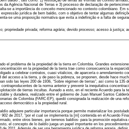
bem baldio”, tais como: 1) restituição de terras às vítimas do conflito armado
os da Agência Nacional de Terras e 3) processo de declaração de pertencim
ssalta-se a importância do conceito mencionado no contexto colombiano. Em 
na expressão jurídica de bem baldio, com o objetivo de tentar algumas defin
senta-se uma proposição normativa que evita a indefinição e a falta de segura
o; propriedade privada; reforma agrária; devido processo; acesso à justiça; 
ado el problema de la propiedad de la tierra en Colombia. Grandes extensio
 concentración en la propiedad de la tierra trae como consecuencia la esparcid
gado a celebrar contratos, cuasi vitalicios, de aparcería o arrendamiento con
dad del acceso a la tierra, y de paso la pobreza, se proponen, desde hace muc
han sido las leyes 200 de 1936, “Sobre régimen de tierras”, así como la 135 d
contraproducentes de la norma anterior y prevenir la inequitativa concentració
xplotación de tierras incultas. Aunado a esto, en el reciente Acuerdo para la te
table y duradera, realizado entre el gobierno de Juan Manuel Santos Calderón
arias de Colombia (FARC-EP), quedó consignada la realización de una reforma
l acceso democrático a la propiedad rural.
aldío adquiere particular importancia porque permite materializar los postulad
902 de 2017, “por el cual se implementa la [rri] contenida en el Acuerdo Fina
mado, entre otros bienes, por terrenos baldíos- para la promoción equitativa d
 esto, el concepto de lo
baldío
juega un papel importante en los procedimientos 
48 de 2011. Además de ser una herramienta jurídica de reforma agraria, defini