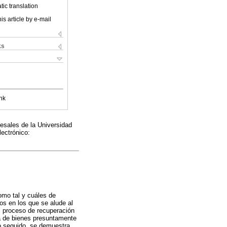
ic translation
is article by e-mail
ks
nk
esales de la Universidad
ectrónico:
omo tal y cuáles de
os en los que se alude al
el proceso de recuperación
ia de bienes presuntamente
to seguido, se demuestra