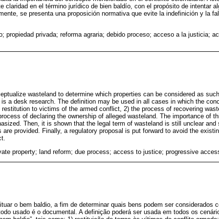
te claridad en el término jurídico de bien baldío, con el propósito de intentar 
ente, se presenta una proposición normativa que evite la indefinición y la fal
o; propiedad privada; reforma agraria; debido proceso; acceso a la justicia; a
nceptualize wasteland to determine which properties can be considered as suc
is a desk research. The definition may be used in all cases in which the conc
d restitution to victims of the armed conflict, 2) the process of recovering was
rocess of declaring the ownership of alleged wasteland. The importance of th
ized. Then, it is shown that the legal term of wasteland is still unclear and 
s are provided. Finally, a regulatory proposal is put forward to avoid the existi
t.
vate property; land reform; due process; access to justice; progressive acces
ituar o bem baldio, a fim de determinar quais bens podem ser considerados c
todo usado é o documental. A definição poderá ser usada em todos os cenári