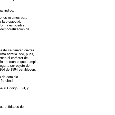
al indicó:
 de los mismos para
e la propiedad,
 forma es posible
e democratización de
esto se derivan ciertas
rma agraria. Así, pues,
enen el carácter de
uellas personas que cumplan
legar a ser objeto de
y 164 de 1994 establecen:
io de dominio
 facultad.
e al Código Civil, y
las entidades de