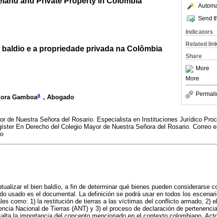
land and Private Property in Colombia
Automat
Send th
Indicators
Related lin
 baldio e a propriedade privada na Colômbia
Share
More
More
Permali
a
Mora Gamboa
, Abogado
 de Nuestra Señora del Rosario. Especialista en Instituciones Jurídico Proc
íster En Derecho del Colegio Mayor de Nuestra Señora del Rosario. Correo el
co
ptualizar el bien baldío, a fin de determinar qué bienes pueden considerarse c
do usado es el documental. La definición se podrá usar en todos los escenari
les como: 1) la restitución de tierras a las víctimas del conflicto armado, 2) 
encia Nacional de Tierras (ANT) y 3) el proceso de declaración de pertenenc
esalta la importancia del concepto mencionado en el contexto colombiano. Ac