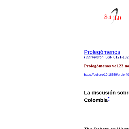
Prolegómenos
Print version
ISSN
0121-18
Prolegómenos vol.23 no
https://doi.org/10.18359/prole.4
La discusión sobre
*
Colombia