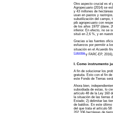
Otro aspecto crucial es el
Agropecuario (2014) se est
y 43 millones de hectárea
usan en pastos y rastrojos,
subutilización del campo, 
pib agropecuario con respec
de los años 1970” (dane, 2
inferior. En efecto, no se
situó en 2,6 %, y en nuest
Gracias a las fuentes ofic
esfuerzos por permitir a l
situación en el
Acuerdo fin
Colombia
y FARC-EP, 2016), y
I. Como instrumento ju
A fin de solucionar los pro
gratuita. Esto con el fin d
este Fondo de Tierras será
Ahora bien, independienteme
subsidiada de estas, lo cie
artículo 48 de la Ley 160 d
la situación de las tierras
Estado; 2) delimitar las ti
de baldíos. En este último
del que trata el artículo 
202 336 hectáreas de tierr