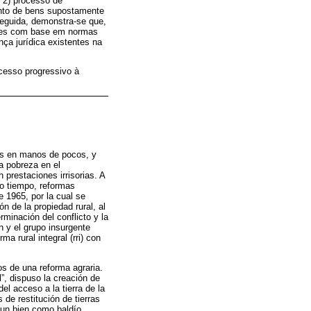
; 2) processo de
ento de bens supostamente
seguida, demonstra-se que,
ições com base em normas
nça jurídica existentes na
acesso progressivo à
nes en manos de pocos, y
a pobreza en el
 prestaciones irrisorias. A
ho tiempo, reformas
e 1965, por la cual se
n de la propiedad rural, al
rminación del conflicto y la
 y el grupo insurgente
 rural integral (rri) con
os de una reforma agraria.
l”, dispuso la creación de
el acceso a la tierra de la
de restitución de tierras
r un bien como baldío