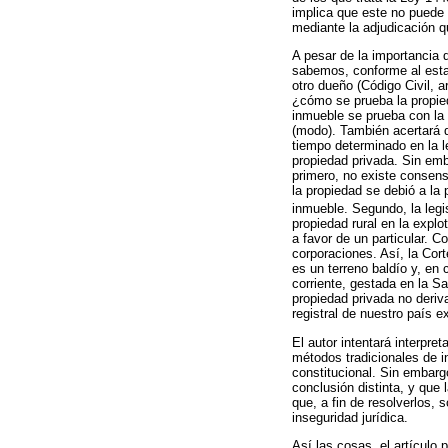
implica que este no puede 
mediante la adjudicación q
A pesar de la importancia d
sabemos, conforme al estatu
otro dueño (Código Civil, a
¿cómo se prueba la propied
inmueble se prueba con la e
(modo). También acertará q
tiempo determinado en la l
propiedad privada. Sin emb
primero, no existe consens
la propiedad se debió a la 
inmueble. Segundo, la legis
propiedad rural en la expl
a favor de un particular. 
corporaciones. Así, la Cor
es un terreno baldío y, en
corriente, gestada en la S
propiedad privada no deriv
registral de nuestro país e
El autor intentará interpre
métodos tradicionales de in
constitucional. Sin embarg
conclusión distinta, y que 
que, a fin de resolverlos, s
inseguridad jurídica.
Así las cosas, el artículo