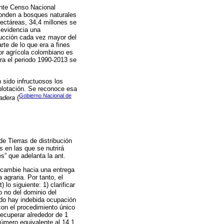
ente Censo Nacional
ponden a bosques naturales
ectáreas, 34,4 millones se
e evidencia una
ducción cada vez mayor del
rte de lo que era a fines
or agrícola colombiano es
ara el periodo 1990-2013 se
 sido infructuosos los
plotación. Se reconoce esa
Gobierno Nacional de
radera
(
de Tierras de distribución
s en las que se nutrirá
s” que adelanta la ant.
ca cambie hacia una entrega
agraria. Por tanto, el
lo siguiente: 1) clarificar
 o no del dominio del
ándo hay indebida ocupación
con el procedimiento único
recuperar alrededor de 1
número equivalente al 14,1