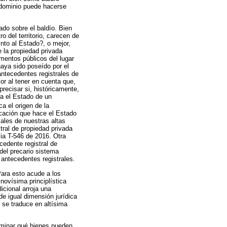
u dominio puede hacerse
ado sobre el baldío. Bien
o del territorio, carecen de
into al Estado?, o mejor,
 la propiedad privada
umentos públicos del lugar
haya sido poseído por el
antecedentes registrales de
or al tener en cuenta que,
recisar si, históricamente,
ara el Estado de un
ca el origen de la
icación que hace el Estado
iales de nuestras altas
tral de propiedad privada
cia T-546 de 2016. Otra
cedente registral de
del precario sistema
 antecedentes registrales.
Para esto acude a los
 novísima principlística
icional arroja una
de igual dimensión jurídica
ad se traduce en altísima
erminar qué bienes pueden