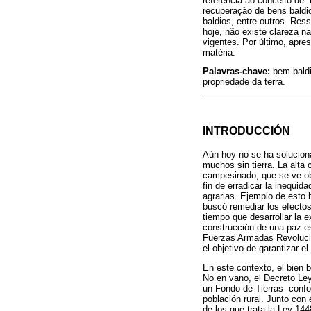
referência ao conceito de “
recuperação de bens baldi
baldios, entre outros. Re
hoje, não existe clareza 
vigentes. Por último, apre
matéria.
Palavras-chave:
bem baldi
propriedade da terra.
INTRODUCCIÓN
Aún hoy no se ha solucion
muchos sin tierra. La alta
campesinado, que se ve obli
fin de erradicar la inequi
agrarias. Ejemplo de esto 
buscó remediar los efectos 
tiempo que desarrollar la e
construcción de una paz es
Fuerzas Armadas Revolucion
el objetivo de garantizar e
En este contexto, el bien b
No en vano, el Decreto Ley 
un Fondo de Tierras -confor
población rural. Junto con
de los que trata la Ley 14