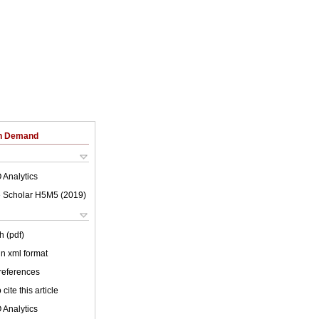
on Demand
 Analytics
 Scholar H5M5 (
2019
)
h (pdf)
 in xml format
 references
cite this article
 Analytics