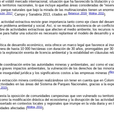
 el volátil mercado internacional, situación que ha favorecido la titulación y
os territorios nacionales, lo que incluye aquellas áreas consideradas de “reser
 parque naturales que bajo la mirada de las multinacionales tienen un enorme
cón, 2017
Betancur, 2016
Molina, 2011
; Campo y Sanabria 2013, citados en
;
).
 actividad extractiva reviste gran importancia tanto como eje clave del desa
 problema ambiental y social. Así, si se resalta la existencia de un conflicto
ibre de actividades extractivas que afecten el medio ambiente, los recursos na
e para hallar una solución es necesario replantear el modelo de desarrollo y e
.
lítica de desarrollo económico, esta ofrece un marco legal que favorece al inv
nera de hasta 10 000 hectáreas con duración de 30 años, prorrogables por 3
o la exploración exenta de licencia ambiental y la estabilidad en cláusulas re
de coordinación entre las autoridades mineras y ambientales, así como el vacío
a graves impactos ambientales, la vulneración de los derechos de las minoría
Alz
e inseguridad jurídica y los significativos costos a las empresas mineras (
e extracción minera continúan realizándose sin tener en cuenta que en Colom
actividades en las áreas del Sistema de Parques Nacionales, gracias a la expe
, 2015
).
sta la oposición de comunidades campesinas que ven vulnerado su territorio
 como la modificación drástica del ecosistema y la disrupción de las activi
 insertado en contextos locales y regionales que irrumpe en la vida diaria y en
Molina, 2011
idades afectadas (
).