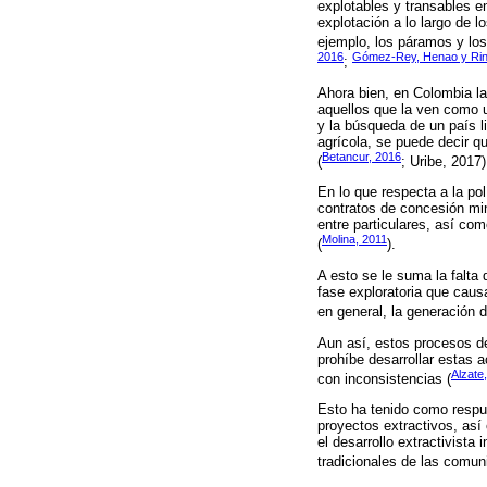
explotables y transables en
explotación a lo largo de l
ejemplo, los páramos y los
2016
Gómez-Rey, Henao y Rin
;
Ahora bien, en Colombia la
aquellos que la ven como un
y la búsqueda de un país l
agrícola, se puede decir qu
Betancur, 2016
(
; Uribe, 2017)
En lo que respecta a la po
contratos de concesión mi
entre particulares, así com
Molina, 2011
(
).
A esto se le suma la falta 
fase exploratoria que caus
en general, la generación d
Aun así, estos procesos d
prohíbe desarrollar estas 
Alzate
con inconsistencias (
Esto ha tenido como respue
proyectos extractivos, así
el desarrollo extractivista
tradicionales de las comun