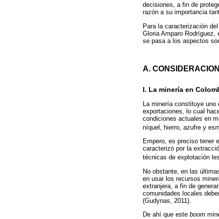
decisiones, a fin de prote
razón a su importancia tan
Para la caracterización de
Gloria Amparo Rodríguez, en
se pasa a los aspectos soci
A. CONSIDERACIO
I. La minería en Colom
La minería constituye uno 
exportaciones, lo cual hac
condiciones actuales en mate
níquel, hierro, azufre y es
Empero, es preciso tener e
caracterizó por la extracc
técnicas de explotación les
No obstante, en las última
en usar los recursos miner
extranjera, a fin de genera
comunidades locales deben
(Gudynas, 2011).
De ahí que este
boom
mine