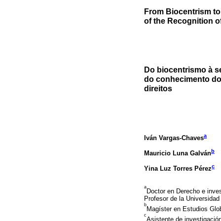
From Biocentrism t
of the Recognition o
Do biocentrismo à s
do conhecimento do 
direitos
a
Iván Vargas-Chaves
b
Mauricio Luna Galván
c
Yina Luz Torres Pérez
a
Doctor en Derecho e inves
Profesor de la Universida
b
Magíster en Estudios Glob
c
Asistente de investigació