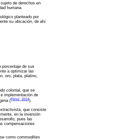
 sujeto de derechos en
ridad humana.
ológico planteado por
mente su ubicación, de ahí
n porcentaje de sus
nte a optimizar las
, oro, plata, platino,
odo colonial, que se
so e implementación de
Pérez, 2014
gena (
).
xtractivista, que consiste
mente, en la inversión
sarrollo, pues las
rtas compensaciones
 use como
commodities