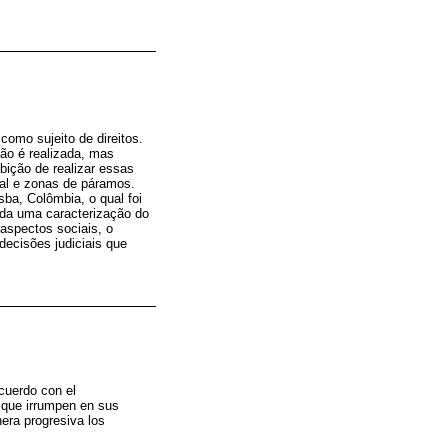
como sujeito de direitos.
ão é realizada, mas
bição de realizar essas
stal e zonas de páramos.
ba, Colômbia, o qual foi
ada uma caracterização do
 aspectos sociais, o
decisões judiciais que
cuerdo con el
s que irrumpen en sus
era progresiva los