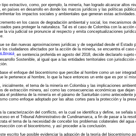
 tipo extractivo, como, por ejemplo, la minería, han logrado alcanzar altos n
, en países en desarrollo en donde los marcos jurídicos y las políticas públi
e enfrentar los impactos sociales y ambientales que generan estas actividades.
incremento en los casos de degradación ambiental y social, los mecanismos d
oados para proteger la naturaleza. Tal es el caso de Colombia con la acción d
e la vía judicial se pronuncie al respecto y emita conceptualizaciones jurídic
e.
ue se dan nuevas aproximaciones jurídicas y de seguridad desde el Estado pa
los ciudadanos afectados por la acción de la minería, se encuentra el caso 
 de Boyacá
, en sentencia proferida en agosto del 2018, decide declararlo sujeto
sarrollo Sostenible, al igual que a las entidades territoriales con jurisdicci
ción.
 base el enfoque del biocentrismo que percibe al hombre como un ser integrado
e le pertenece al hombre, lo que la hace entonces un ente que es por sí mi
a, inicialmente, el tema de la minería en Colombia y las implicaciones ambien
des de extracción minera, así como las consecuencias económicas que dejan 
rata el problema de la minería en el páramo de Santurbán como antecedente j
rismo como enfoque adoptado por las altas cortes para la protección y la pres
 la caracterización del conflicto, en la cual se identifica y define, se señala
oceso en el Tribunal Administrativo de Cundinamarca, a fin de pasar a la resol
trata el tema de la necesidad de concebir los problemas colaterales del agua 
rsección con el biocentrismo, y así proceder a la conclusión.
este escrito fue posible evidenciar la adopción de la teoría del biocentrismo po