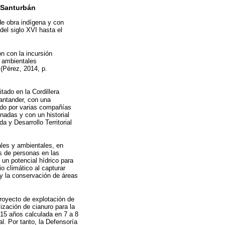
e Santurbán
de obra indígena y con
el siglo XVI hasta el
n con la incursión
s ambientales
(Pérez, 2014, p.
tado en la Cordillera
antander, con una
tado por varias compañías
nadas y con un historial
 y Desarrollo Territorial
ales y ambientales, en
s de personas en las
n potencial hídrico para
o climático al capturar
a y la conservación de áreas
proyecto de explotación de
lización de cianuro para la
 15 años calculada en 7 a 8
l. Por tanto, la Defensoría