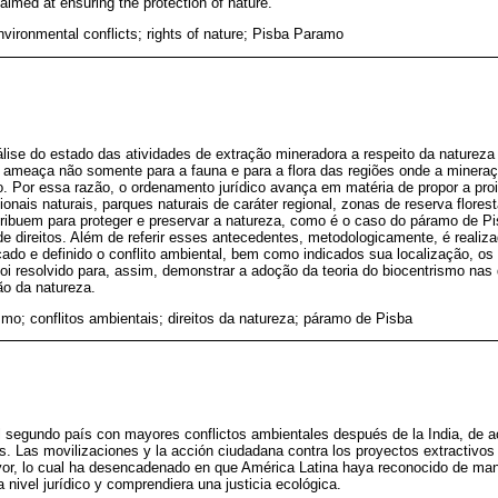
aimed at ensuring the protection of nature.
nvironmental conflicts; rights of nature; Pisba Paramo
álise do estado das atividades de extração mineradora a respeito da natureza 
 ameaça não somente para a fauna e para a flora das regiões onde a mineraç
 Por essa razão, o ordenamento jurídico avança em matéria de propor a proi
onais naturais, parques naturais de caráter regional, zonas de reserva flore
tribuem para proteger e preservar a natureza, como é o caso do páramo de Pis
e direitos. Além de referir esses antecedentes, metodologicamente, é realiz
ficado e definido o conflito ambiental, bem como indicados sua localização, os
i resolvido para, assim, demonstrar a adoção da teoria do biocentrismo nas 
ão da natureza.
smo; conflitos ambientais; direitos da natureza; páramo de Pisba
 segundo país con mayores conflictos ambientales después de la India, de a
s. Las movilizaciones y la acción ciudadana contra los proyectos extractivo
ayor, lo cual ha desencadenado en que América Latina haya reconocido de man
 nivel jurídico y comprendiera una justicia ecológica.