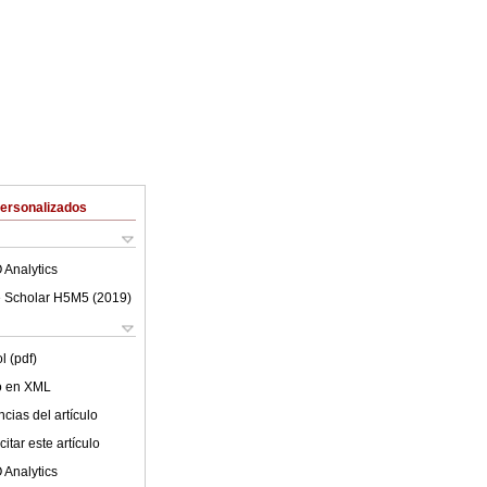
Personalizados
 Analytics
 Scholar H5M5 (
2019
)
l (pdf)
lo en XML
cias del artículo
itar este artículo
 Analytics