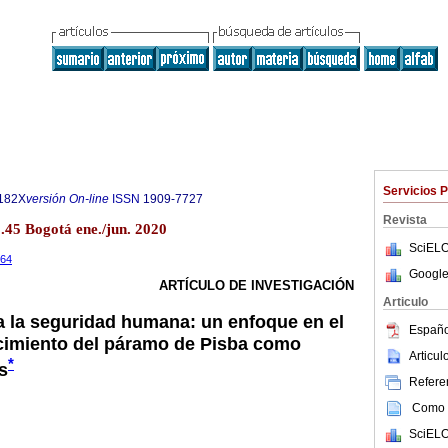
Servicios 
182X
versión On-line
ISSN
1909-7727
Revista
.45 Bogotá ene./jun. 2020
SciELO
264
Google
ARTÍCULO DE INVESTIGACIÓN
Articulo
a la seguridad humana: un enfoque en el
Españo
cimiento del páramo de Pisba como
Articu
*
s
Referen
Como c
SciELO