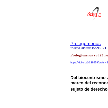
Prolegómenos
versión impresa
ISSN
0121-
Prolegómenos vol.23 no
https://doi.org/10.18359/prole.4
Del biocentrismo 
marco del recono
sujeto de derecho