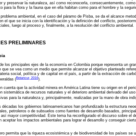
ger y preservar la naturaleza, así como reconocerla, consecuentemente, como
to para la flora y la fauna que en ella habitan como para el hombre y la segu
l problema ambiental, en el caso del páramo de Pisba, se da el alcance metod
 el que se inicia con la identificación y la definición del conflicto, posterior
ales, luego al proceso y, finalmente, a la resolución del conflicto ambiental.
NES PRELIMINARES
bia
de los principales ejes de la economía en Colombia porque representa un gra
e que se vea como un medio que permite alcanzar el objetivo planteado refere
ria social, política y de capital en el país, a partir de la extracción de carbón
Betancur, 2016
meraldas (
).
n cuenta que la actividad minera en América Latina tiene su origen en el peri
ión sistemática de recursos naturales y el deterioro ambiental derivado del u
ivas para la naturaleza y, principalmente, realizadas por la mano de obra indí
s décadas los gobiernos latinoamericanos han profundizado la estructura neoe
ales, petroleros o de subsuelos como fuentes de desarrollo basados, principal
r así mayor competitividad. Este tema ha reconfigurado el discurso sobre el de
 aceptar los impactos ambientales para lograr el desarrollo y conseguir cie
ro permita que la riqueza ecosistémica y de biodiversidad de los países se