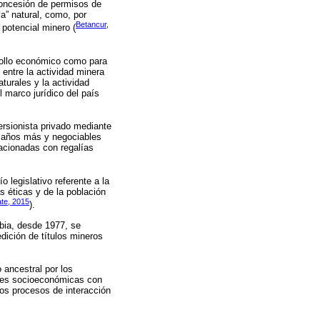
 concesión de permisos de
va” natural, como, por
Betancur,
 potencial minero (
rrollo económico como para
 entre la actividad minera
turales y la actividad
l marco jurídico del país
ersionista privado mediante
0 años más y negociables
lacionadas con regalías
 legislativo referente a la
s éticas y de la población
ate, 2015
).
bia, desde 1977, se
dición de títulos mineros
 ancestral por los
dades socioeconómicas con
 los procesos de interacción