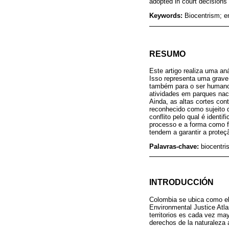
adopted in court decisions 
Keywords:
Biocentrism; e
RESUMO
Este artigo realiza uma an
Isso representa uma grave
também para o ser humano.
atividades em parques naci
Ainda, as altas cortes con
reconhecido como sujeito d
conflito pelo qual é identi
processo e a forma como fo
tendem a garantir a proteç
Palavras-chave:
biocentri
INTRODUCCIÓN
Colombia se ubica como el
Environmental Justice Atla
territorios es cada vez m
derechos de la naturaleza a