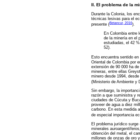
II. El problema de la 
Durante la Colonia, los e
técnicas lesivas para el e
Betancur, 2016
presente (
).
En Colombia entre l
de la minería en el
estudiadas, el 42 %
52).
Esto encuentra sentido en
Oriental de Colombia por 
extensión de 90 000 ha de 
mineras, entre ellas Greys
minero desde 1994, desde l
(Ministerio de Ambiente y 
Sin embargo, la importanci
razón a que suministra y r
ciudades de Cúcuta y Buca
proveer de agua a diez mil
carbono. En esta medida apo
de especial importancia ec
El problema jurídico surge 
minerales auroargentíferos,
obtención del metal, el ca
millones de onzas de oro y