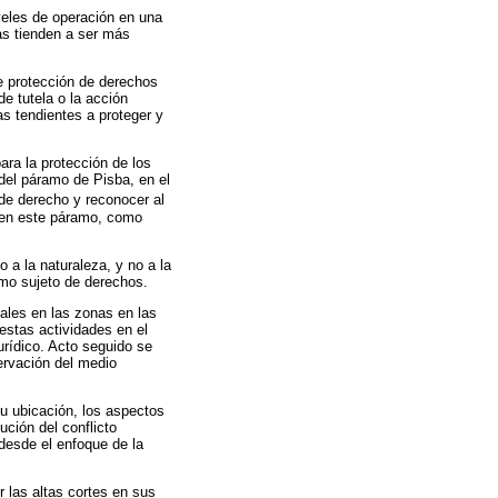
iveles de operación en una
cas tienden a ser más
e protección de derechos
e tutela o la acción
as tendientes a proteger y
ra la protección de los
del páramo de Pisba, en el
 de derecho y reconocer al
ón en este páramo, como
 a la naturaleza, y no a la
smo sujeto de derechos.
tales en las zonas en las
estas actividades en el
urídico. Acto seguido se
ervación del medio
 su ubicación, los aspectos
ución del conflicto
desde el enfoque de la
r las altas cortes en sus