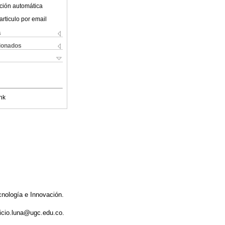
ción automática
articulo por email
s
cionados
nk
cnología e Innovación.
ricio.luna@ugc.edu.co.