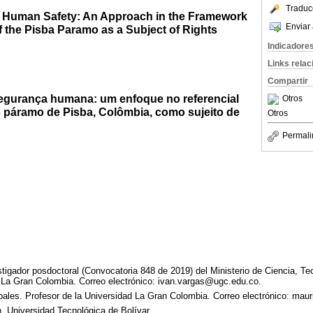
Traduc
o Human Safety: An Approach in the Framework
Enviar 
f the Pisba Paramo as a Subject of Rights
Indicadore
Links rela
Compartir
egurança humana: um enfoque no referencial
Otros
páramo de Pisba, Colômbia, como sujeito de
Otros
Permali
tigador posdoctoral (Convocatoria 848 de 2019) del Ministerio de Ciencia, Te
d La Gran Colombia. Correo electrónico: ivan.vargas@ugc.edu.co.
ales. Profesor de la Universidad La Gran Colombia. Correo electrónico: mau
n. Universidad Tecnológica de Bolívar.