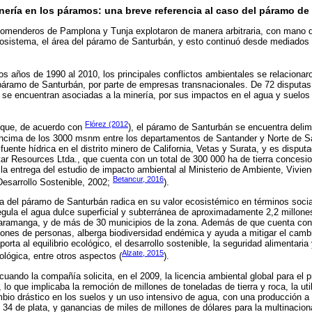
minería en los páramos: una breve referencia al caso del páramo d
ncomenderos de Pamplona y Tunja explotaron de manera arbitraria, con mano 
cosistema, el área del páramo de Santurbán, y esto continuó desde mediados d
os años de 1990 al 2010, los principales conflictos ambientales se relacionaro
 páramo de Santurbán, por parte de empresas transnacionales. De 72 disputa
 se encuentran asociadas a la minería, por sus impactos en el agua y suelos 
Flórez (2012
 que, de acuerdo con
), el páramo de Santurbán se encuentra delimi
encima de los 3000 msnm entre los departamentos de Santander y Norte de S
fuente hídrica en el distrito minero de California, Vetas y Surata, y es dispu
tar Resources Ltda., que cuenta con un total de 300 000 ha de tierra concesio
a entrega del estudio de impacto ambiental al Ministerio de Ambiente, Vivienda
Betancur, 2016
Desarrollo Sostenible, 2002;
).
a del páramo de Santurbán radica en su valor ecosistémico en términos soci
egula el agua dulce superficial y subterránea de aproximadamente 2,2 millone
ramanga, y de más de 30 municipios de la zona. Además de que cuenta con u
lones de personas, alberga biodiversidad endémica y ayuda a mitigar el cambi
rta al equilibrio ecológico, el desarrollo sostenible, la seguridad alimentari
Alzate, 2015
ológica, entre otros aspectos (
).
cuando la compañía solicita, en el 2009, la licencia ambiental global para el 
 lo que implicaba la remoción de millones de toneladas de tierra y roca, la uti
mbio drástico en los suelos y un uso intensivo de agua, con una producción a
 34 de plata, y ganancias de miles de millones de dólares para la multinaciona