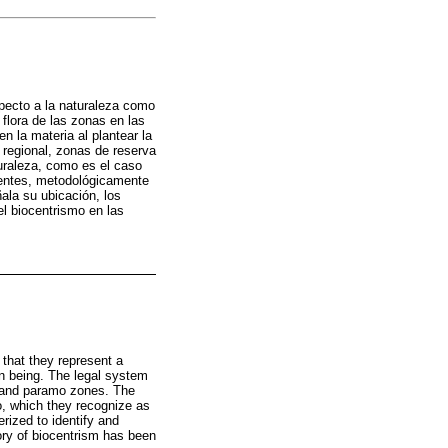
specto a la naturaleza como
flora de las zonas en las
n la materia al plantear la
 regional, zonas de reserva
turaleza, como es el caso
dentes, metodológicamente
ñala su ubicación, los
el biocentrismo en las
 that they represent a
an being. The legal system
s, and paramo zones. The
o, which they recognize as
erized to identify and
eory of biocentrism has been