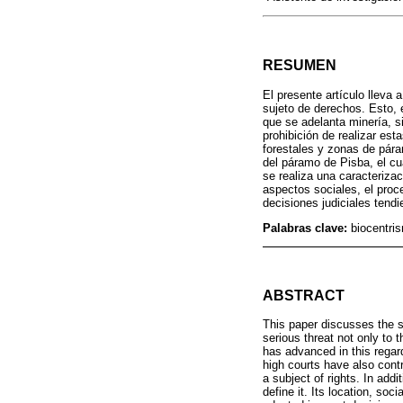
RESUMEN
El presente artículo lleva
sujeto de derechos. Esto, 
que se adelanta minería, s
prohibición de realizar es
forestales y zonas de pára
del páramo de Pisba, el c
se realiza una caracterizac
aspectos sociales, el proc
decisiones judiciales tendi
Palabras clave:
biocentri
ABSTRACT
This paper discusses the st
serious threat not only to
has advanced in this regard
high courts have also cont
a subject of rights. In add
define it. Its location, so