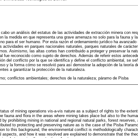
 a cabo un análisis del estatus de las actividades de extracción minera con re
en la medida en que representa una grave amenaza no solo para la fauna y la 
ino para el ser humano. Por esta razón el ordenamiento jurídico ha avanzado e
tas actividades en parques nacionales naturales, parques naturales de carácter
mos. Asimismo, las altas cortes han contribuido a proteger y preservar la na
ual fue reconocido como sujeto de derechos. Además de referir estos antece
ión del conflicto por la que se identifica y define el conflicto ambiental, se se
eso y la forma cómo se resolvió para así demostrar la adopción de la teoría d
entes a garantizar la protección de la naturaleza.
smo; conflictos ambientales; derechos de la naturaleza; páramo de Pisba
atus of mining operations vis-a-vis nature as a subject of rights to the extent
 the fauna and flora in the areas where mining takes place but also to the hum
 by prohibiting mining in national and regional natural parks, forest reserve
ributed to protecting and preserving nature as is the case of the Pisba Param
ition to this background, the environmental conflict is methodologically charact
cial aspects, and how it was resolved are explained to demonstrate that the th