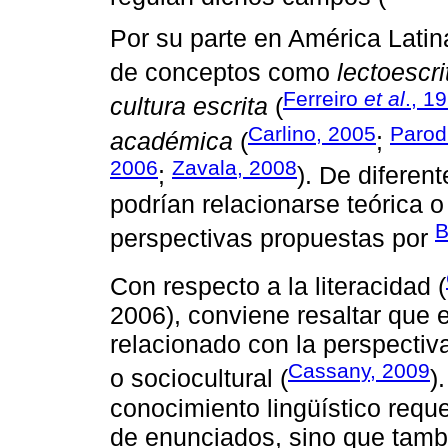
Por su parte en América Lati
de conceptos como
lectoescri
Ferreiro
et al
., 1
cultura escrita
(
Carlino, 2005
Parod
académica
(
;
2006
Zavala, 2008
;
). De diferen
podrían relacionarse teórica 
B
perspectivas propuestas por
Con respecto a la literacidad (
2006), conviene resaltar que
relacionado con la perspectiva
Cassany, 2009
o sociocultural (
)
conocimiento lingüístico requ
de enunciados, sino que tamb