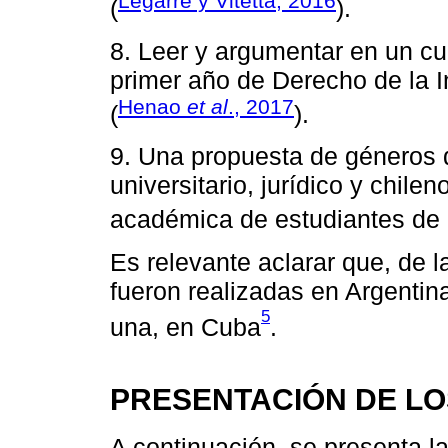
Legarre y Vitetta, 2016
(
).
8. Leer y argumentar en un cu
primer año de Derecho de la I
Henao
et al
., 2017
(
).
9. Una propuesta de géneros d
universitario, jurídico y chilen
académica de estudiantes de
Es relevante aclarar que, de 
fueron realizadas en Argentin
5
una, en Cuba
.
PRESENTACIÓN DE L
A continuación, se presenta l