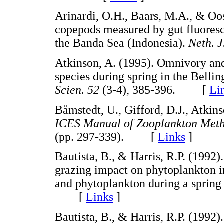
Arinardi, O.H., Baars, M.A., & Oos
copepods measured by gut fluoresce
the Banda Sea (Indonesia).
Neth. J
Atkinson, A. (1995). Omnivory and
species during spring in the Belli
Scien. 52
(3-4), 385-396. [
Li
Båmstedt, U., Gifford, D.J., Atkin
ICES Manual of Zooplankton Met
(pp. 297-339). [
Links
]
Bautista, B., & Harris, R.P. (1992)
grazing impact on phytoplankton in
and phytoplankton during a sprin
[
Links
]
Bautista, B., & Harris, R.P. (1992)