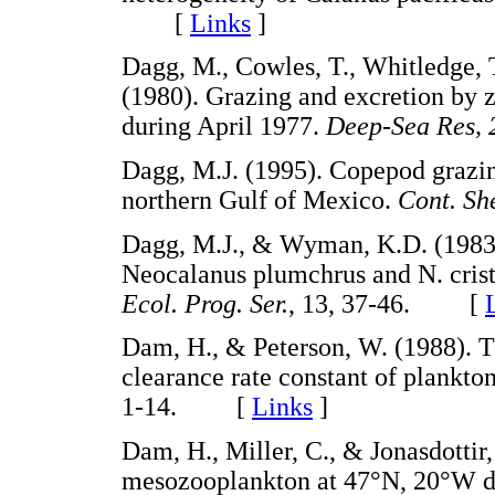
[
Links
]
Dagg, M., Cowles, T., Whitledge, T
(1980). Grazing and excretion by 
during April 1977.
Deep-Sea Res, 
Dagg, M.J. (1995). Copepod grazin
northern Gulf of Mexico.
Cont. She
Dagg, M.J., & Wyman, K.D. (1983).
Neocalanus plumchrus and N. crist
Ecol. Prog. Ser.
, 13, 37-46. [
Dam, H., & Peterson, W. (1988). Th
clearance rate constant of plankto
1-14. [
Links
]
Dam, H., Miller, C., & Jonasdottir,
mesozooplankton at 47°N, 20°W di