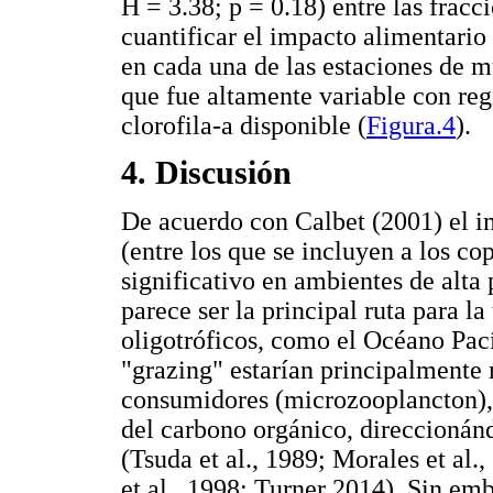
H = 3.38; p = 0.18) entre las fracc
cuantificar el impacto alimentario
en cada una de las estaciones de m
que fue altamente variable con reg
clorofila-a disponible (
Figura.4
).
4. Discusión
De acuerdo con Calbet (2001) el 
(entre los que se incluyen a los c
significativo en ambientes de alta 
parece ser la principal ruta para l
oligotróficos, como el Océano Pac
"grazing" estarían principalmente
consumidores (microzooplancton), 
del carbono orgánico, direccionánd
(Tsuda et al., 1989; Morales et al.
et al., 1998; Turner 2014). Sin em