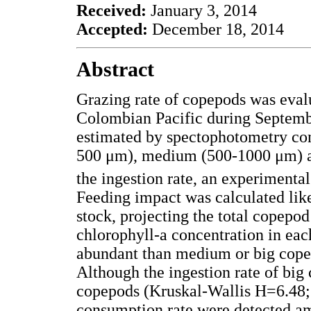
Received:
January 3, 2014
Accepted:
December 18, 2014
Abstract
Grazing rate of copepods was evalu
Colombian Pacific during Septemb
estimated by spectophotometry cons
500 μm), medium (500-1000 μm) an
the ingestion rate, an experimental
Feeding impact was calculated lik
stock, projecting the total copepod
chlorophyll-a concentration in ea
abundant than medium or big cope
Although the ingestion rate of bi
copepods (Kruskal-Wallis H=6.48; p
consumption rate were detected a