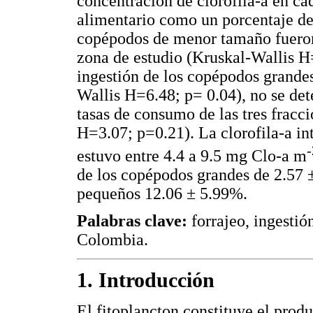
concentración de clorofila-a en cad
alimentario como un porcentaje de
copépodos de menor tamaño fueron
zona de estudio (Kruskal-Wallis H
ingestión de los copépodos grande
Wallis H=6.48; p= 0.04), no se dete
tasas de consumo de las tres frac
H=3.07; p=0.21). La clorofila-a in
-
estuvo entre 4.4 a 9.5 mg Clo-a m
de los copépodos grandes de 2.57 
pequeños 12.06 ± 5.99%.
Palabras clave:
forrajeo, ingestió
Colombia.
1. Introducción
El fitoplancton constituye el produ