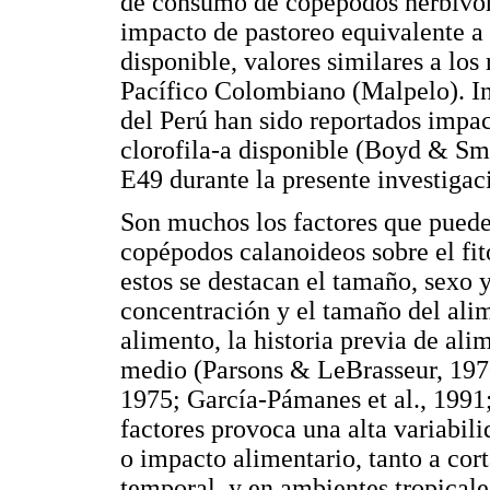
de consumo de copépodos herbívoro
impacto de pastoreo equivalente a 
disponible, valores similares a los
Pacífico Colombiano (Malpelo). In
del Perú han sido reportados impac
clorofila-a disponible (Boyd & Smi
E49 durante la presente investigac
Son muchos los factores que puede
copépodos calanoideos sobre el fit
estos se destacan el tamaño, sexo y
concentración y el tamaño del ali
alimento, la historia previa de alim
medio (Parsons & LeBrasseur, 1970
1975; García-Pámanes et al., 1991; 
factores provoca una alta variabili
o impacto alimentario, tanto a cor
temporal, y en ambientes tropicale