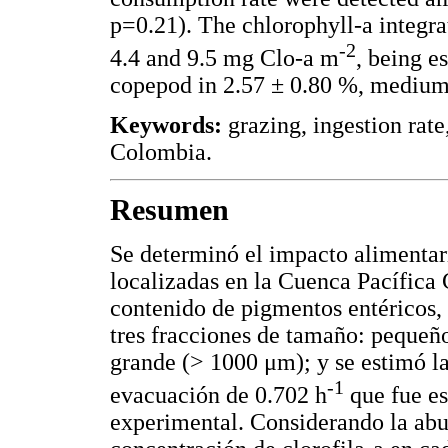
p=0.21). The chlorophyll-a integr
-2
4.4 and 9.5 mg Clo-a m
, being e
copepod in 2.57 ± 0.80 %, medium
Keywords:
grazing, ingestion rat
Colombia.
Resumen
Se determinó el impacto alimentar
localizadas en la Cuenca Pacífica
contenido de pigmentos entéricos,
tres fracciones de tamaño: peque
grande (> 1000 μm); y se estimó l
-1
evacuación de 0.702 h
que fue e
experimental. Considerando la abu