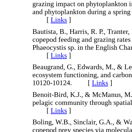
grazing impact on phytoplankton in
and phytoplankton during a sprin
[
Links
]
Bautista, B., Harris, R. P., Tranter
copepod feeding and grazing rates
Phaeocystis sp. in the English Cha
[
Links
]
Beaugrand, G., Edwards, M., & Leg
ecosystem functioning, and carbon
10120-10124. [
Links
]
Benoit-Bird, K.J., & McManus, M.
pelagic community through spatial
[
Links
]
Boling, W.B., Sinclair, G.A., & Wa
copepod prey species via molecula