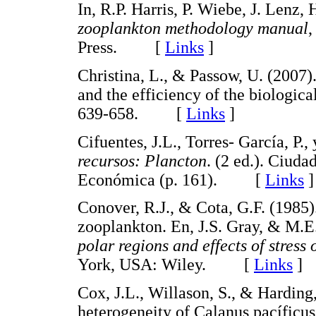
In, R.P. Harris, P. Wiebe, J. Lenz,
zooplankton methodology manual
,
Press. [
Links
]
Christina, L., & Passow, U. (2007)
and the efficiency of the biologic
639-658. [
Links
]
Cifuentes, J.L., Torres- García, P.,
recursos: Plancton
. (2 ed.). Ciud
Económica (p. 161). [
Links
]
Conover, R.J., & Cota, G.F. (1985)
zooplankton. En, J.S. Gray, & M.E
polar regions and effects of stres
York, USA: Wiley. [
Links
]
Cox, J.L., Willason, S., & Harding
heterogeneity of Calanus pacíficu