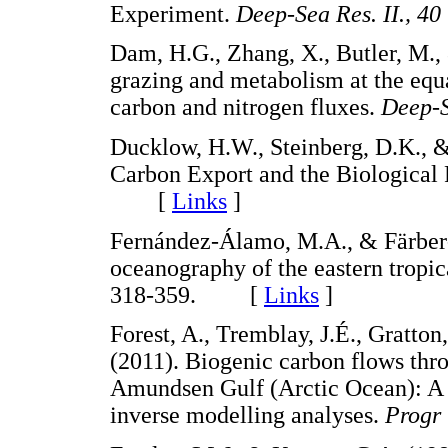
Experiment.
Deep-Sea Res. II., 40
Dam, H.G., Zhang, X., Butler, M.
grazing and metabolism at the equat
carbon and nitrogen fluxes.
Deep-S
Ducklow, H.W., Steinberg, D.K., 
Carbon Export and the Biologica
[
Links
]
Fernández-Álamo, M.A., & Färber-
oceanography of the eastern tropic
318-359. [
Links
]
Forest, A., Tremblay, J.É., Gratton, 
(2011). Biogenic carbon flows thr
Amundsen Gulf (Arctic Ocean): A 
inverse modelling analyses.
Progr