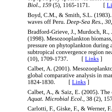
Biol., 159
(5), 1165-1171. [
L
Boyd, C.M., & Smith, S.L. (1983).
waves off Peru.
Deep-Sea Res., 30
Bradford-Grieve, J., Murdoch, R.,
(1998). Mesozooplankton biomass, 
pressure on phytoplankton during a
subtropical convergence region n
(10), 1709-1737. [
Links
]
Calbet, A. (2001). Mesozooplankto
global comparative analysis in ma
1824-1830. [
Links
]
Calbet, A., & Saiz, E. (2005). The
Aquat. Microbial Ecol.
, 38 (2),
Carlotti, F., Giske, F., & Werner,