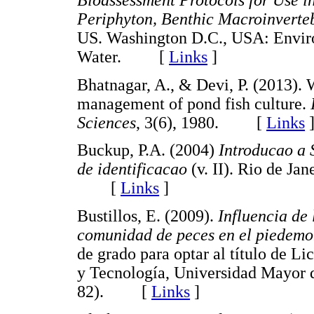
Bioassessment Protocols for Use i
Periphyton, Benthic Macroinverte
US. Washington D.C., USA: Enviro
Water. [
Links
]
Bhatnagar, A., & Devi, P. (2013). W
management of pond fish culture.
Sciences
, 3(6), 1980. [
Links
Buckup, P.A. (2004)
Introducao a 
de identificacao
(v. II). Rio de Jan
[
Links
]
Bustillos, E. (2009).
Influencia de 
comunidad de peces en el piedemo
de grado para optar al título de L
y Tecnología, Universidad Mayor 
82). [
Links
]