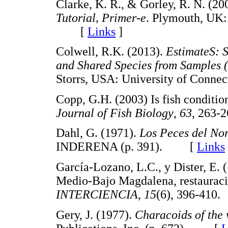
Clarke, K. R., & Gorley, R. N. (20
Tutorial, Primer-e
. Plymouth, UK:
[
Links
]
Colwell, R.K. (2013).
EstimateS: S
and Shared Species from Samples (
Storrs, USA: University of Con
Copp, G.H. (2003) Is fish conditio
Journal of Fish Biology
,
63
, 263
Dahl, G. (1971).
Los Peces del No
INDERENA (p. 391). [
Links
García-Lozano, L.C., y Dister, E. 
Medio-Bajo Magdalena, restauració
INTERCIENCIA
,
15
(6), 396-4
Gery, J. (1977).
Characoids of the