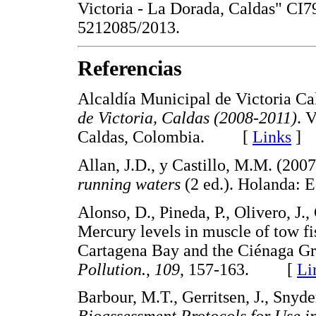
Victoria - La Dorada, Caldas" CI7
5212085/2013.
Referencias
Alcaldía Municipal de Victoria Ca
de Victoria, Caldas (2008-2011)
. 
Caldas, Colombia. [
Links
]
Allan, J.D., y Castillo, M.M. (200
running waters
(2 ed.). Holanda: 
Alonso, D., Pineda, P., Olivero, J.
Mercury levels in muscle of tow fi
Cartagena Bay and the Ciénaga G
Pollution.
,
109
, 157-163. [
Li
Barbour, M.T., Gerritsen, J., Snyder