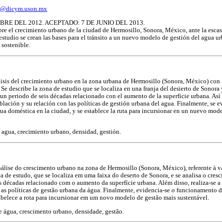
a@dicym.uson.mx
BRE DEL 2012. ACEPTADO: 7 DE JUNIO DEL 2013.
bre el crecimiento urbano de la ciudad de Hermosillo, Sonora, México, ante la esca
 estudio se crean las bases para el tránsito a un nuevo modelo de gestión del agua u
 sostenible.
lisis del crecimiento urbano en la zona urbana de Hermosillo (Sonora, México) con r
e describe la zona de estudio que se localiza en una franja del desierto de Sonora 
un periodo de seis décadas relacionado con el aumento de la superficie urbana. Así 
oblación y su relación con las políticas de gestión urbana del agua. Finalmente, se 
ua doméstica en la ciudad, y se establece la ruta para incursionar en un nuevo mod
 agua, crecimiento urbano, densidad, gestión.
nálise do crescimento urbano na zona de Hermosillo (Sonora, México), referente à 
a de estudo, que se localiza em uma faixa do deserto de Sonora, e se analisa o cre
 décadas relacionado com o aumento da superfície urbana. Além disso, realiza-se a
 as políticas de gestão urbana da água. Finalmente, evidencia-se o funcionamento 
abelece a rota para incursionar em um novo modelo de gestão mais sustentável.
 água, crescimento urbano, densidade, gestão.