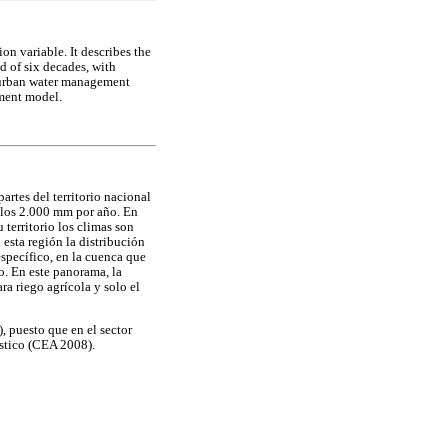
n variable. It describes the
d of six decades, with
to urban water management
ment model.
artes del territorio nacional
n los 2.000 mm por año. En
territorio los climas son
 esta región la distribución
específico, en la cuenca que
o. En este panorama, la
a riego agrícola y solo el
), puesto que en el sector
éstico (CEA 2008).