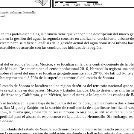
 en tres partes esenciales, la primera tiene que ver con una descripción del marco ge
ncia en la gestión del agua; la segunda consiste en analizar el crecimiento urbano-d
tercera parte se refiere al análisis de la gestión actual del agua doméstica urbana ha
ostenibles de acuerdo con las condiciones hídricas de la región.
al del estado de Sonora, México, y se localiza en la parte central-poniente de la pl
e de México. De acuerdo con el censo poblacional 2010, Hermosillo registra una p
sobre el nivel del mar y se localiza geográficamente a los 29º 06’ de latitud Norte 
e representa el 8,70% de la superficie territorial del estado de Sonora.
l estado de Sonora se localiza en una región desértica del territorio nacional que 
ente se extiende en dos países: México y Estados Unidos. Dicho desierto se amplía h
 de Arizona y California, y en México, hacia el norte, a lo largo de los estados de B
se localiza en la parte baja de la cuenca del río Sonora, prácticamente a dos kilóm
a, San Miguel y Zanjón; en la sección de confluencia de aquellos se localiza el vas
, la misma que, a pesar de no ser su propósito original, se utilizó durante un p
erficial para el abasto de este recurso en la ciudad de Hermosillo. Sin embargo, est
n desuso.
importante del estado de Sonora, su desarrollo económico se ha basado principalmen
 con la mayor concentración de población, en donde se hallan los principales centro