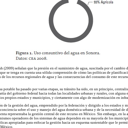
 (2009) señalan que la presión en el suministro de agua, suscitada por el cambio d
 que se tenga en cuenta una sólida comprensión de cómo las políticas de planificac
n de los recursos regionales de agua y las consecuencias del consumo de este recurs
 potable ha pasado por varias etapas, su tránsito ha sido, en un principio, centrali
rtía del gobierno federal hacia todas las localidades urbanas y rurales, con alguna 
 los propios estados y municipios, y ciertamente con algo de modernización en infra
ión de la gestión del agua, emprendido por la federación y dirigido a los estados y 
 conciencia sobre el uso y manejo del agua doméstica urbana y de la necesidad de de
enta representaba la gestión central de este recurso en México. Sin embargo, en la 
anismos operadores de los sistemas de agua dependen en su mayoría de los municipio
blicas apropiadas para enfocar la gestión hacia un esquema sustentable que le permi
n México.