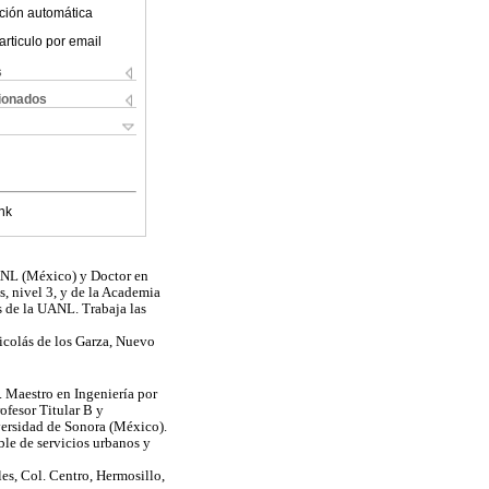
ción automática
articulo por email
s
cionados
nk
ANL (México) y Doctor en
, nivel 3, y de la Academia
s de la UANL. Trabaja las
icolás de los Garza, Nuevo
. Maestro en Ingeniería por
ofesor Titular B y
versidad de Sonora (México).
ble de servicios urbanos y
es, Col. Centro, Hermosillo,