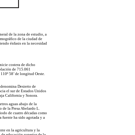
neral de la zona de estudio, a
emográfico de la ciudad de
ciendo énfasis en la necesidad
anicie costera de dicho
oblación de 715.061
y 110º 58’ de longitud Oeste.
se denomina Desierto de
acia el sur de Estados Unidos
aja California y Sonora.
etros aguas abajo de la
o de la Presa Abelardo L.
eriodo de cuatro décadas como
a fuente ha sido agotada y a
te en la agricultura y la
s de educación superior de la