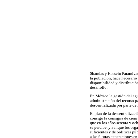
Shandas y Hossein Parandvash
la población, hace necesario
disponibilidad y distribució
desarrollo.
En México la gestión del agua
administración del recurso pa
descentralizada por parte de
El plan de la descentralizac
consigo la consigna de crear
que en los años setenta y och
se percibe, y aunque los org
suficientes y de políticas pú
a las futuras generaciones e