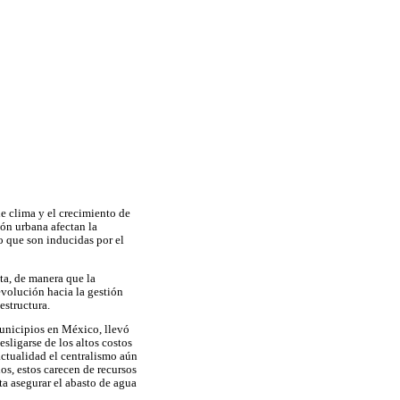
e clima y el crecimiento de
ión urbana afectan la
o que son inducidas por el
sta, de manera que la
evolución hacia la gestión
estructura.
municipios en México, llevó
sligarse de los altos costos
actualidad el centralismo aún
s, estos carecen de recursos
ta asegurar el abasto de agua