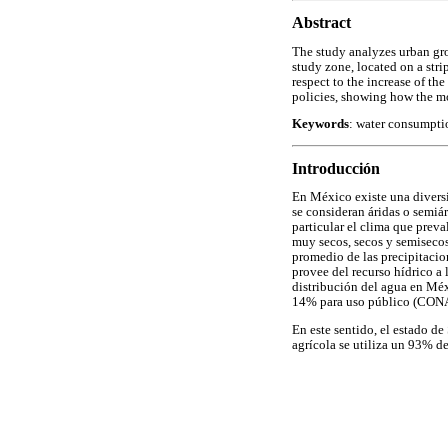
Abstract
The study analyzes urban gro
study zone, located on a stri
respect to the increase of th
policies, showing how the m
Keywords
: water consumpti
Introducción
En México existe una diversid
se consideran áridas o semiá
particular el clima que prev
muy secos, secos y semisecos,
promedio de las precipitacion
provee del recurso hídrico a
distribución del agua en Méx
14% para uso público (CO
En este sentido, el estado de
agrícola se utiliza un 93% d