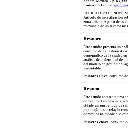
Sonora, México. Cp. 83,000.
Correo electrónico:
quintan
RECIBIDO: 29 DE NOVIEM
Artículo de investigación so
zona urbana. A partir de este
relevancia de un sistema más
Resumen
Este estudio presenta un aná
consumo de agua doméstica. S
demográfico de la ciudad en 
análisis de la densidad de p
del modelo de gestión del ag
sustentable.
Palabras clave
: consumo de
Resumo
Este estudo apresenta uma a
doméstica. Descreve-se a zon
cidade em um período de seis
população e sua relação com
doméstica na cidade e se est
Palavras-chave
: consumo de