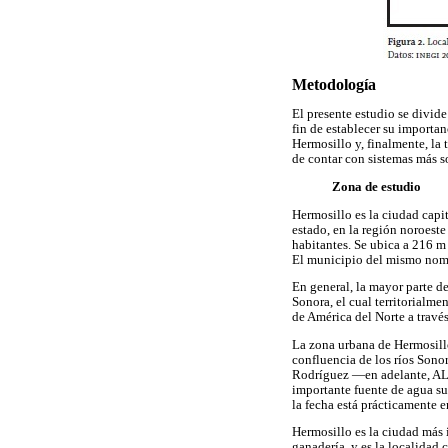
Metodología
El presente estudio se divide
fin de establecer su importa
Hermosillo y, finalmente, la 
de contar con sistemas más s
Zona de estudio
Hermosillo es la ciudad capit
estado, en la región noroest
habitantes. Se ubica a 216 m 
El municipio del mismo nombr
En general, la mayor parte de
Sonora, el cual territorialm
de América del Norte a través
La zona urbana de Hermosillo 
confluencia de los ríos Sonor
Rodríguez —en adelante, ALR—
importante fuente de agua sup
la fecha está prácticamente e
Hermosillo es la ciudad más 
ganadería, y es la localidad