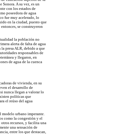
e Sonora. A su vez, es un
nte con los estados de
como poseedora de agua
co fue muy acelerado, lo
quido en la ciudad, puesto que
 entonces, se construyeron
ctualidad la población no
imera alerta de falta de agua
a la presa ALR, debido a que
autoridades responsables de
terránea y llegaron, en
ciones de agua de la cuenca
icadoras de vivienda, en su
ven el desarrollo de
si nunca llegan a valorar lo
xisten políticas que
ara el reúso del agua
el modelo urbano imperante.
os como la congestión y el
otros recursos, y facilita una
lmente una sensación de
ncia, entre los que destacan,