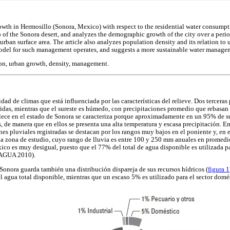
wth in Hermosillo (Sonora, Mexico) with respect to the residential water consumptio
p of the Sonora desert, and analyzes the demographic growth of the city over a perio
e urban surface area. The article also analyzes population density and its relation 
odel for such management operates, and suggests a more sustainable water manage
on, urban growth, density, management.
ad de climas que está influenciada por las características del relieve. Dos terceras p
ridas, mientras que el sureste es húmedo, con precipitaciones promedio que rebasa
alece en el estado de Sonora se caracteriza porque aproximadamente en un 95% de su 
 de manera que en ellos se presenta una alta temperatura y escasa precipitación. En
es pluviales registradas se destacan por los rangos muy bajos en el poniente y, en 
 la zona de estudio, cuyo rango de lluvia es entre 100 y 250 mm anuales en promedi
ico es muy desigual, puesto que el 77% del total de agua disponible es utilizada par
NAGUA 2010).
 Sonora guarda también una distribución dispareja de sus recursos hídricos (
figura 1
el agua total disponible, mientras que un escaso 5% es utilizado para el sector dom