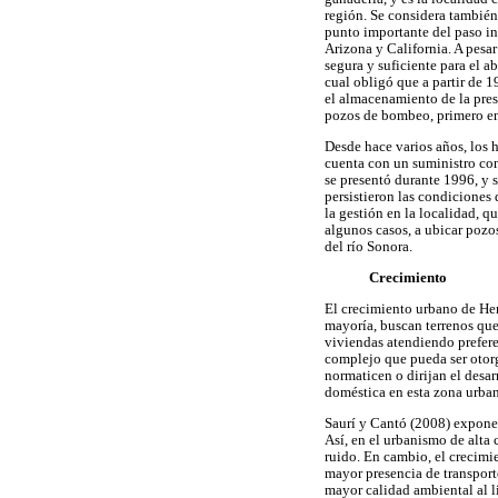
región. Se considera también 
punto importante del paso in
Arizona y California. A pes
segura y suficiente para el 
cual obligó que a partir de 1
el almacenamiento de la pre
pozos de bombeo, primero en 
Desde hace varios años, los 
cuenta con un suministro con
se presentó durante 1996, y 
persistieron las condiciones
la gestión en la localidad, 
algunos casos, a ubicar pozos
del río Sonora.
Crecimiento
El crecimiento urbano de Herm
mayoría, buscan terrenos que
viviendas atendiendo prefere
complejo que pueda ser otorga
normaticen o dirijan el desar
doméstica en esta zona urban
Saurí y Cantó (2008) expone
Así, en el urbanismo de alta
ruido. En cambio, el crecimie
mayor presencia de transport
mayor calidad ambiental al l