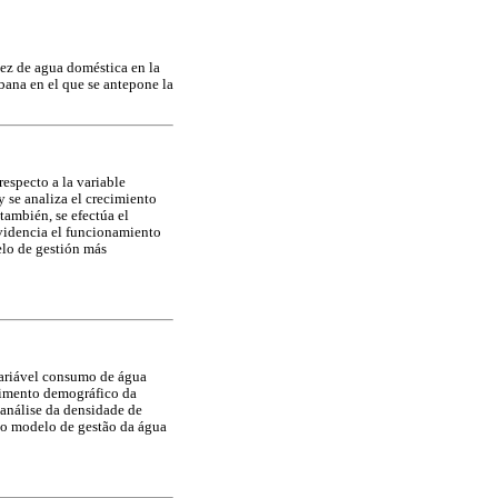
sez de agua doméstica en la
rbana en el que se antepone la
especto a la variable
y se analiza el crecimiento
también, se efectúa el
evidencia el funcionamiento
elo de gestión más
variável consumo de água
scimento demográfico da
 análise da densidade de
do modelo de gestão da água