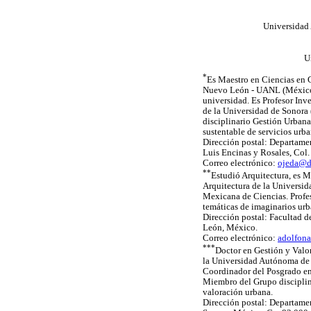
Universidad
U
*
Es Maestro en Ciencias en 
Nuevo León - UANL (México)
universidad. Es Profesor Inv
de la Universidad de Sonora 
disciplinario Gestión Urbana,
sustentable de servicios urb
Dirección postal: Departamen
Luis Encinas y Rosales, Col.
Correo electrónico:
ojeda@d
**
Estudió Arquitectura, es 
Arquitectura de la Universi
Mexicana de Ciencias. Profes
temáticas de imaginarios urb
Dirección postal: Facultad 
León, México.
Correo electrónico:
adolfon
***
Doctor en Gestión y Valo
la Universidad Autónoma de Q
Coordinador del Posgrado en 
Miembro del Grupo disciplina
valoración urbana.
Dirección postal: Departamen