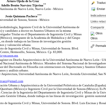
*
Arturo Ojeda de la Cruz
Traduc
**
Adolfo Benito Narváez Tijerina
Enviar 
 Autónoma de Nuevo León, Nuevo León - México
***
Indicadore
Jesús Quintana Pacheco
niversidad de Sonora, Sonora - México
Links rela
Geohidrología, Ingeniero Civil de la Universidad Autónoma de
Compartir
 y candidato a doctor en Asuntos Urbanos en la misma
Otros
estigador Titular en el Departamento de Ingeniería Civil y Minas
(México); integrante de la Academia de Hidráulica y del Grupo
Otros
 en donde trabaja en las líneas de investigación gestión
anos y valoración urbana.
Permali
to de Ingeniería Civil y Minas, Universidad de Sonora. Blvd.
 Centro, Hermosillo, Sonora, México. Cp. 83,000.
icym.uson.mx
Magíster en Diseño Arquitectónico de la Universidad Autónoma de Nuevo León - U
dad Nacional Autónoma de México. Miembro del Sistema Nacional de Investigadores
or del Doctorado en Filosofía con orientaciones en Arquitectura y Asuntos Urbano
anos y análisis urbano.
de Arquitectura, Universidad Autónoma de Nuevo León, Avenida Universidad, San N
arvaez@gmail.com
ración Urbana y Arquitectónica de la Universidad Politécnica de Cataluña (España)
uerétaro (México) e Ingeniero Civil por la Universidad de Sonora (México). Es Pr
Ciencias de la Ingeniería del Departamento de Ingeniería Civil y Minas de la Uni
rio Gestión Urbana, donde trabaja en las líneas de investigación: gestión sustenta
to de Ingeniería Civil y Minas, Universidad de Sonora. Blvd. Luis Encinas y Rosal