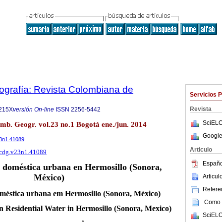
grafía: Revista Colombiana de
Servicios 
Revista
215X
versión On-line
ISSN
2256-5442
SciELO
mb. Geogr. vol.23 no.1 Bogotá ene./jun. 2014
Google
23n1.41089
Articulo
/rcdg.v23n1.41089
Españo
a doméstica urbana en Hermosillo (Sonora,
México)
Articu
Referen
méstica urbana em Hermosillo (Sonora, México)
Como c
Residential Water in Hermosillo (Sonora, Mexico)
SciELO