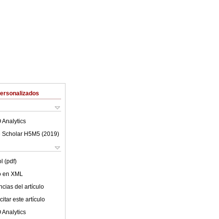
Personalizados
 Analytics
 Scholar H5M5 (
2019
)
l (pdf)
lo en XML
cias del artículo
itar este artículo
 Analytics