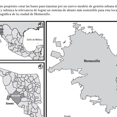
omo propósito crear las bases para transitar por un nuevo modelo de gestión urbana 
y subraya la relevancia de lograr un sistema de abasto más sostenible para esta loc
eográfica de la ciudad de Hermosillo.