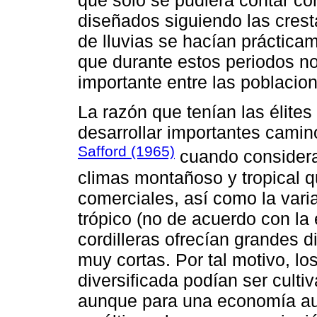
que solo se pudiera contar co
diseñados siguiendo las cres
de lluvias se hacían práctica
que durante estos periodos no
importante entre las poblacio
La razón que tenían las élite
desarrollar importantes camin
Safford (1965)
cuando considera
climas montañoso y tropical q
comerciales, así como la vari
trópico (no de acuerdo con la e
cordilleras ofrecían grandes d
muy cortas. Por tal motivo, lo
diversificada podían ser culti
aunque para una economía autá