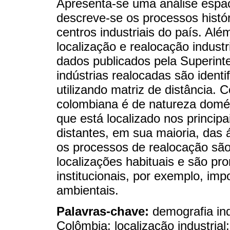
Apresenta-se uma análise espac
descreve-se os processos histó
centros industriais do país. Alé
localização e realocação industr
dados publicados pela Superin
indústrias realocadas são identi
utilizando matriz de distância. C
colombiana é de natureza domé
que está localizado nos principa
distantes, em sua maioria, das á
os processos de realocação sã
localizações habituais e são pr
institucionais, por exemplo, imp
ambientais.
Palavras-chave:
demografia indu
Colômbia; localização industrial;