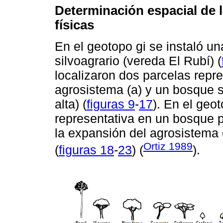
Determinación espacial de l
físicas
En el geotopo gi se instaló u
silvoagrario (vereda El Rubí) (
localizaron dos parcelas repre
agrosistema (a) y un bosque 
alta) (
figuras 9
-
17
). En el geo
representativa en un bosque pr
la expansión del agrosistema c
Ortiz 1989
(
figuras 18
-
23
) (
).