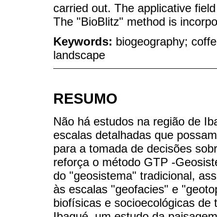
carried out. The applicative fie
The "BioBlitz" method is incorp
Keywords:
biogeography; coffe
landscape
RESUMO
Não há estudos na região de Ib
escalas detalhadas que possam 
para a tomada de decisões sobre
reforça o método GTP -Geosiste
do "geosistema" tradicional, as
às escalas "geofacies" e "geot
biofísicas e socioecológicas de
Ibagué, um estudo da paisagem d