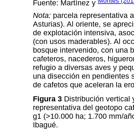
Montes (201
Fuente: Martínez y
Nota:
parcela representativa a
Asturias). Al oriente, se apre
de explotación intensiva, aso
(con usos maderables). Al occ
bosque intervenido, con una b
cafeteros, nacederos, higuero
refugio a diversas aves y peq
una disección en pendientes s
de cafetos que aceleran la ero
Figura 3
Distribución vertical
representativa del geotopo c
g1 (>10.000 ha; 1.700 mm/año
Ibagué.