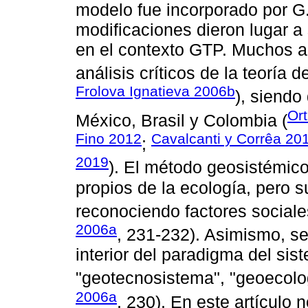
modelo fue incorporado por G.
modificaciones dieron lugar a
en el contexto GTP. Muchos au
análisis críticos de la teoría 
Frolova Ignatieva 2006b
), siendo
Ort
México, Brasil y Colombia (
Fino 2012
Cavalcanti y Corrêa 20
;
2019
). El método geosistémico
propios de la ecología, pero
reconociendo factores sociale
2006a
, 231-232). Asimismo, se
interior del paradigma del si
"geotecnosistema", "geoecologí
2006a
, 230). En este artículo n