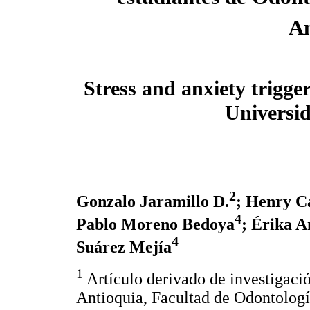
An
Stress and anxiety trigger
Universi
2
Gonzalo Jaramillo D.
; Henry C
4
Pablo Moreno Bedoya
; Érika 
4
Suárez Mejía
1
Artículo derivado de investigaci
Antioquia, Facultad de Odontolog