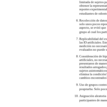
limitada de sujetos p
obtener la representa
reportes experimenta
estudiantes de odonto
Recolección de datos 
solo unos pocos repor
aspecto, se evitó que
grupo al cual los par
Replicabilidad del es
las IO artificiales. E
medición no necesaria
evaluados no puede s
Consideración de hipó
artificiales, no nece
presentaron de manera
resultados arrogados 
sujetos asintomático
elimina la condición?
cambios encontrados
Uso de grupos contro
posprueba. Solo poco
Asignación aleatoria 
participantes de mane