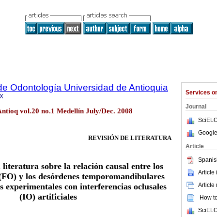
de Odontología Universidad de Antioquia
Services 
6X
Journal
ntioq vol.20 no.1 Medellín July/Dec. 2008
SciELO
Google
REVISIÓN DE LITERATURA
Article
Spanis
 literatura sobre la relación causal entre los
Article
s (FO) y los desórdenes temporomandibulares
s experimentales con interferencias oclusales
Article
(IO) artificiales
How to 
SciELO