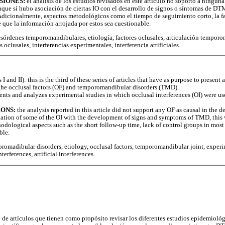
SIONES:
el análisis de los estudios revisados en este artículo no soportó a ninguna
que sí hubo asociación de ciertas IO con el desarrollo de signos o síntomas de DTM,
 Adicionalmente, aspectos metodológicos como el tiempo de seguimiento corto, la fa
 que la información arrojada por estos sea cuestionable.
sórdenes temporomandibulares, etiología, factores oclusales, articulación temporo
 oclusales, interferencias experimentales, interferencia artificiales.
 I and II): this is the third of these series of articles that have as purpose to present
the occlusal factors (OF) and temporomandibular disorders (TMD).
sents and analyzes experimental studies in which occlusal interferences (OI) were u
ONS:
the analysis reported in this article did not support any OF as causal in the
ation of some of the OI with the development of signs and symptoms of TMD, this wa
hodological aspects such as the short follow-up time, lack of control groups in most
ble.
romadibular disorders, etiology, occlusal factors, temporomandibular joint, experi
terferences, artificial interferences.
ie de artículos que tienen como propósito revisar los diferentes estudios epidemiológ