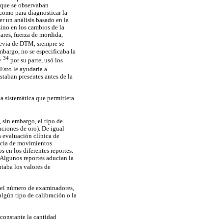
 que se observaban
 como para diagnosticar la
er un análisis basado en la
ino en los cambios de la
ares, fuerza de mordida,
revia de DTM, siempre se
mbargo, no se especificaba la
, 34
por su parte, usó los
Esto le ayudaría a
staban presentes antes de la
ca sistemática que permitiera
, sin embargo, el tipo de
eaciones de oro). De igual
a evaluación clínica de
encia de movimientos
s en los diferentes reportes.
 Algunos reportes aducían la
taba los valores de
n el número de examinadores,
algún tipo de calibración o la
constante la cantidad