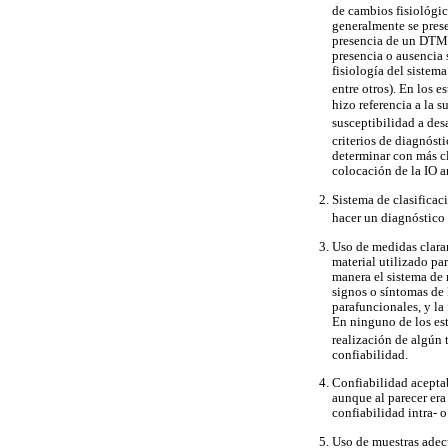
de cambios fisiológi
generalmente se prese
presencia de un DTM. 
presencia o ausencia 
fisiología del sistem
entre otros). En los e
hizo referencia a la 
susceptibilidad a des
criterios de diagnós
determinar con más cl
colocación de la IO ar
Sistema de clasificac
hacer un diagnóstico 
Uso de medidas claram
material utilizado par
manera el sistema de 
signos o síntomas de
parafuncionales, y la 
En ninguno de los est
realización de algún 
confiabilidad.
Confiabilidad acepta
aunque al parecer era
confiabilidad intra- 
Uso de muestras adec