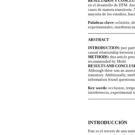
RESULTADOS Y CONCLU
en el desarrollo de DTM. Aun
casos de manera transitoria.
mayoría de los estudios, hace
Palabras clave:
oclusión, de
experimentales, interferencias
ABSTRACT
INTRODUCTION:
(see parts
causal relationship between 
METHODS:
this article pre
recommended by Mohl.
RESULTS AND CONCLUSI
Although there was an associ
transitory. Additionally, met
information found questiona
Key words:
occlusion, tempo
interferences, experimental in
INTRODUCCIÓN
Este es el tercero de una ser