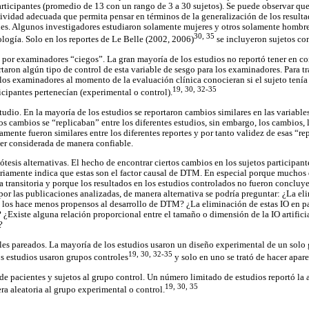
articipantes (promedio de 13 con un rango de 3 a 30 sujetos). Se puede observar qu
tividad adecuada que permita pensar en términos de la generalización de los resulta
les. Algunos investigadores estudiaron solamente mujeres y otros solamente hombre
30, 35
logía. Solo en los reportes de Le Belle (2002, 2006)
se incluyeron sujetos co
por examinadores “ciegos”. La gran mayoría de los estudios no reportó tener en co
taron algún tipo de control de esta variable de sesgo para los examinadores. Para tra
 los examinadores al momento de la evaluación clínica conocieran si el sujeto tenía 
19, 30, 32-35
ticipantes pertenecían (experimental o control).
tudio. En la mayoría de los estudios se reportaron cambios similares en las variabl
stos cambios se “replicaban” entre los diferentes estudios, sin embargo, los cambios,
mente fueron similares entre los diferentes reportes y por tanto validez de esas “r
er considerada de manera confiable.
tesis alternativas. El hecho de encontrar ciertos cambios en los sujetos participant
sariamente indica que estas son el factor causal de DTM. En especial porque muchos
 transitoria y porque los resultados en los estudios controlados no fueron concluye
por las publicaciones analizadas, de manera alternativa se podría preguntar: ¿La el
s los hace menos propensos al desarrollo de DTM? ¿La eliminación de estas IO en 
 ¿Existe alguna relación proporcional entre el tamaño o dimensión de la IO artificia
?
les pareados. La mayoría de los estudios usaron un diseño experimental de un solo
19, 30, 32-35
s estudios usaron grupos controles
y solo en uno se trató de hacer apare
de pacientes y sujetos al grupo control. Un número limitado de estudios reportó la 
19, 30, 35
ra aleatoria al grupo experimental o control.