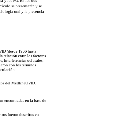
TM y los FO. En los dos
rtículo se presentarán y se
siología oral y la presencia
OVID (desde 1966 hasta
a relación entre los factores
, interferencias oclusales,
zaron con los términos
iculación
datos del MedlineOVID.
ron encontradas en la base de
ros fueron descritos en