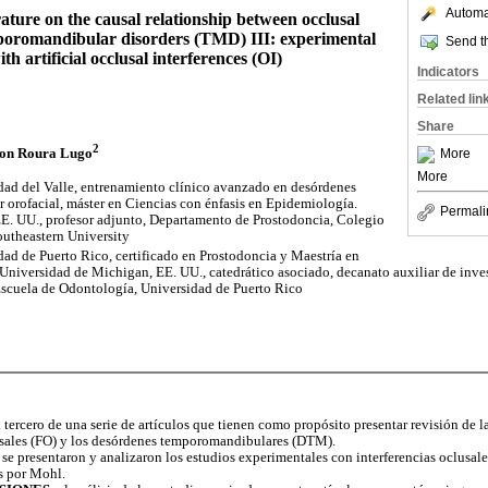
Automat
rature on the causal relationship between occlusal
poromandibular disorders (TMD) III: experimental
Send th
ith artificial occlusal interferences (OI)
Indicators
Related lin
Share
2
son Roura Lugo
More
More
ad del Valle, entrenamiento clínico avanzado en desórdenes
orofacial, máster en Ciencias con énfasis en Epidemiología.
Permali
E. UU., profesor adjunto, Departamento de Prostodoncia, Colegio
utheastern University
ad de Puerto Rico, certificado en Prostodoncia y Maestría en
 Universidad de Michigan, EE. UU., catedrático asociado, decanato auxiliar de inv
scuela de Odontología, Universidad de Puerto Rico
l tercero de una serie de artículos que tienen como propósito presentar revisión de la
lusales (FO) y los desórdenes temporomandibulares (DTM).
 se presentaron y analizaron los estudios experimentales con interferencias oclusales
s por Mohl.