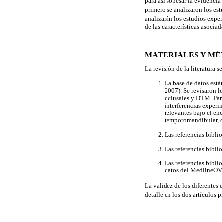
para así sopesar la evidencia
primero se analizaron los es
analizarán los estudios expe
de las características asocia
MATERIALES Y M
La revisión de la literatura 
La base de datos est
2007). Se revisaron lo
oclusales y DTM. Para
interferencias experi
relevantes bajo el 
temporomandibular, d
Las referencias bibli
Las referencias bibli
Las referencias biblio
datos del MedlineOV
La validez de los diferentes
detalle en los dos artículos p