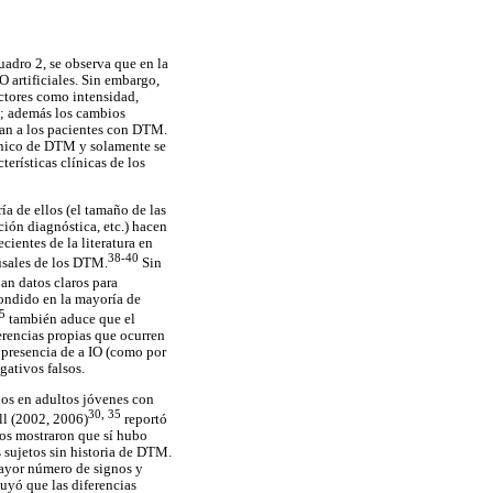
cuadro 2, se observa que en la
O artificiales. Sin embargo,
actores como intensidad,
s; además los cambios
zan a los pacientes con DTM.
línico de DTM y solamente se
erísticas clínicas de los
a de ellos (el tamaño de las
ción diagnóstica, etc.) hacen
cientes de la literatura en
38-40
ausales de los DTM.
Sin
an datos claros para
condido en la mayoría de
5
también aduce que el
erencias propias que ocurren
 presencia de a IO (como por
gativos falsos.
dos en adultos jóvenes con
30, 35
ll (2002, 2006)
reportó
ados mostraron que sí hubo
s sujetos sin historia de DTM.
 mayor número de signos y
luyó que las diferencias