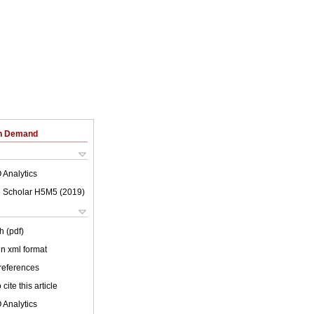
on Demand
 Analytics
 Scholar H5M5 (
2019
)
h (pdf)
 in xml format
 references
cite this article
 Analytics