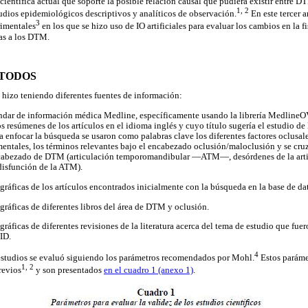
 científica actual que soporte la posible relación causal que pudiera existir entre D
1, 2
tudios epidemiológicos descriptivos y analíticos de observación.
En este tercer a
3
rimentales
en los que se hizo uso de IO artificiales para evaluar los cambios en la fi
das a los DTM.
ÉTODOS
se hizo teniendo diferentes fuentes de información:
ándar de información médica Medline, específicamente usando la librería Medline
s resúmenes de los artículos en el idioma inglés y cuyo título sugería el estudio de l
 enfocar la búsqueda se usaron como palabras clave los diferentes factores oclusales
mentales, los términos relevantes bajo el encabezado oclusión/maloclusión y se cru
encabezado de DTM (articulación temporomandibular —ATM—, desórdenes de la art
isfunción de la ATM).
ográficas de los artículos encontrados inicialmente con la búsqueda en la base de 
ográficas de diferentes libros del área de DTM y oclusión.
gráficas de diferentes revisiones de la literatura acerca del tema de estudio que fue
ID.
4
 estudios se evaluó siguiendo los parámetros recomendados por Mohl.
Estos parámet
1, 2
revios
y son presentados
en el cuadro 1 (anexo 1)
.