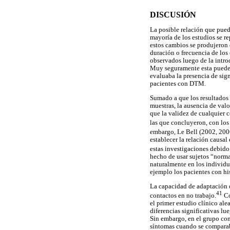
DISCUSIÓN
La posible relación que pueda
mayoría de los estudios se re
estos cambios se produjeron 
duración o frecuencia de los
observados luego de la intro
Muy seguramente esta puede s
evaluaba la presencia de sign
pacientes con DTM.
Sumado a que los resultados 
muestras, la ausencia de valo
que la validez de cualquier c
las que concluyeron, con los
embargo, Le Bell (2002, 200
establecer la relación causal
estas investigaciones debido
hecho de usar sujetos “norma
naturalmente en los individu
ejemplo los pacientes con his
La capacidad de adaptación d
41
contactos en no trabajo.
Co
el primer estudio clínico ale
diferencias significativas lu
Sin embargo, en el grupo con 
síntomas cuando se comparaban