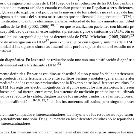
cos o de signos o síntomas de DTM luego de la introducción de las IO. Los cambios
ntaban de manera aislada y cuando estaban presentes no llegaban a ser suficientes
Quizás esto explicaría el porqué en la mayoría de los estudios no se trataba de hac
signos o síntomas del sistema masticatorio que conllevará el diagnóstico de DTM, s
a masticatorio (cambios electromiográficos, velocidad de los movimientos mandibul
30, 35
studios de Le Bell (2002, 2006),
en que se analizaron pacientes con historia p
susceptibilidad que tenían estos sujetos a presentar signos o síntomas de DTM. Sin e
33
arrollar una categoría diagnóstica determinada de DTM. Michelotti (2005, 2006),
37
tico de investigación en DTM
para excluir sujetos con signos y síntomas de DTM. 
aridad si los signos o síntomas desarrollados por los sujetos durante el estudio no e
tificial.
ión diagnóstica. En los estudios revisados solo uno usó una clasificación diagnósti
33
diferencial entre los distintos DTM.
ente definidas. En varios estudios se describió el tipo y tamaño de la interferencia
a producir la interferencia varió entre acrílicos, resinas y metales (generalmente al
medición de los cambios producidos por la IO varió entre los diferentes estudios. L
 DTM, los registros electromiográficos de algunos músculos masticatorios, la pres
fuerza oclusal fueron, entre otros, los sistemas de medición principalmente utilizado
udios se reportó la validez diagnóstica de los métodos usados para las mediciones.
6, 8-10, 12, 15
tipo de calibración
de los instrumentos utilizados, pero ninguno presen
ble intraexaminador e interexaminadores. La mayoría de los estudios no reportaro
 generalmente uno solo. De igual manera en los diferentes estudios no se reportaba 
o interexaminadores.
uadas. Las muestras variaron ampliamente en el número de sujetos, aunque fue una 