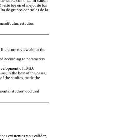
 de las IO como factor causal
 este fue en el mejor de los
lta de grupos controles de la
mandibular, estudios
 a literature review about the
sed according to parameters
 development of TMD.
s, in the best of the cases,
 of the studies, made the
mental studies, occlusal
icos existentes y su validez,