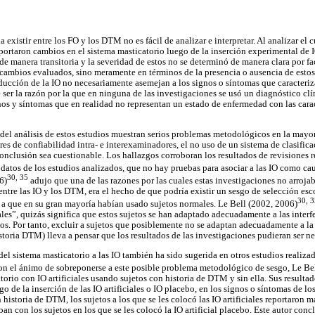
 existir entre los FO y los DTM no es fácil de analizar e interpretar. Al analizar el 
portaron cambios en el sistema masticatorio luego de la inserción experimental de I
de manera transitoria y la severidad de estos no se determinó de manera clara por f
 cambios evaluados, sino meramente en términos de la presencia o ausencia de esto
ducción de la IO no necesariamente asemejan a los signos o síntomas que caracteri
er la razón por la que en ninguna de las investigaciones se usó un diagnóstico c
os y síntomas que en realidad no representan un estado de enfermedad con las caract
del análisis de estos estudios muestran serios problemas metodológicos en la mayorí
res de confiabilidad intra- e interexaminadores, el no uso de un sistema de clasifica
onclusión sea cuestionable. Los hallazgos corroboran los resultados de revisiones re
 datos de los estudios analizados, que no hay pruebas para asociar a las IO como c
30, 35
6)
adujo que una de las razones por las cuales estas investigaciones no arrojab
 entre las IO y los DTM, era el hecho de que podría existir un sesgo de selección es
30, 3
 a que en su gran mayoría habían usado sujetos normales. Le Bell (2002, 2006)
les”, quizás significa que estos sujetos se han adaptado adecuadamente a las interf
os. Por tanto, excluir a sujetos que posiblemente no se adaptan adecuadamente a la
toria DTM) lleva a pensar que los resultados de las investigaciones pudieran ser ne
el sistema masticatorio a las IO también ha sido sugerida en otros estudios realiza
n el ánimo de sobreponerse a este posible problema metodológico de sesgo, Le Be
atorio con IO artificiales usando sujetos con historia de DTM y sin ella. Sus result
ego de la inserción de las IO artificiales o IO placebo, en los signos o síntomas de lo
historia de DTM, los sujetos a los que se les colocó las IO artificiales reportaron
 con los sujetos en los que se les colocó la IO artificial placebo. Este autor conc