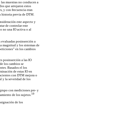
e las muestras no conducen a
dos que arrojaron estos
s, y con frecuencia eran
n historia previa de DTM.
nsideración este aspecto y
tar de controlar este
o no una IO activa o al
es evaluadas posinserción a
 la magnitud y los sistemas de
epeticiones” en los cambios
es posinserción a las IO
 de los cambios se
ntes. Basados el los
iminación de estas IO en
pacientes con DTM mejora o
l y la severidad de los
 grupo con mediciones pre- y
19
amiento de los sujetos.
asignación de los